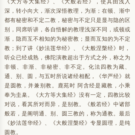
《大方等大集经》、《大般若经》，使其由浅入
深，转小向大，渐次深悟教理，为渐；在顿、渐中
都有秘密和不定二教，秘密与不定只是显与隐的区
别，同席听讲，各自悟解的教理浅深不同，或顿或
渐，隐而互不相知的为秘密教；显而互知的为不定
教；到了讲《妙法莲华经》、《大般涅槃经》时，
听众已经成熟，佛陀演教超出于方式之外，称之为
非顿、非渐、非秘密、非不定。化法四教为藏、
通、别、圆，与五时所说诸经相配，《华严经》就
是圆教，并兼别教。鹿苑时 阿含经是藏教，小乘
奉为圭臬。《大方等大集经》没有一定，四教比较
对说，看其所对而异，是别教。《般若经》中诸部
般若，是阐明通、别、圆三教的，称为通教。最后
《妙法莲华经》、《大般涅槃经》专显圆理，是纯
圆教。