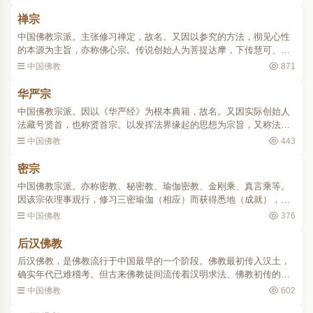
而来。按近代印光所撰..
禅宗
中国佛教宗派。主张修习禅定，故名。又因以参究的方法，彻见心性
的本源为主旨，亦称佛心宗。传说创始人为菩提达摩，下传慧可、僧
璨、道信，至五祖弘忍下分为南宗惠能，北宗神秀，时称南能北秀。
中国佛教
871
史略佛教传入中国后，..
华严宗
中国佛教宗派。因以《华严经》为根本典籍，故名。又因实际创始人
法藏号贤首，也称贤首宗。以发挥法界缘起的思想为宗旨，又称法界
宗。史略此宗传承为杜顺一智俨一法藏一澄观一宗密。该宗推戴杜顺
中国佛教
443
为初祖，而实际创始人..
密宗
中国佛教宗派。亦称密教、秘密教、瑜伽密教、金刚乘、真言乘等。
因该宗依理事观行，修习三密瑜伽（相应）而获得悉地（成就），故
名。渊源印度最后一个时期的佛教中密教盛行，其教典总称为怛多
中国佛教
376
罗。密教在教理上以大乘..
后汉佛教
后汉佛教，是佛教流行于中国最早的一个阶段。佛教最初传入汉土，
确实年代已难稽考。但古来佛教徒间流传着汉明求法、佛教初传的史
话，同时也传说汉明之前佛教即已传入，两说各自发展。最后，汉明
中国佛教
602
求法说颇为一般佛教徒..