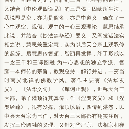
智和一切种智之文，悟解到三智一心中得的道理，
又结合《中论观四谛品》的三是偈：因缘所生法，
我说即是空，亦为是假名，亦是中道义，确立了一
心中观空、观假、观中的一心三观理论。慧思继承
此说，并结合《妙法莲华经》要义，又阐发诸法实
相之说，慧思兼重定慧，实为以后天台宗止观双修
的起缘。后慧思传智顗，智顗再发挥，终于形成以
一念三千和三谛圆融 为中心思想的独立学派。智
顗一本师传的宗旨，教观总持，解行并进，一变当
时南义北禅的佛教学风。著作主要有《法华玄
义》、《法华文句》、《摩诃止观》，世称天台三
大部。弟子灌顶得其真传，作《涅槃玄义》和《涅
槃经疏》，很有发挥。灌顶以后，四传到湛然，以
中兴天台宗为已任，对天台三大部都有翔实注解，
发挥三谛圆融的义理。又针对华严宗、法相宗和禅