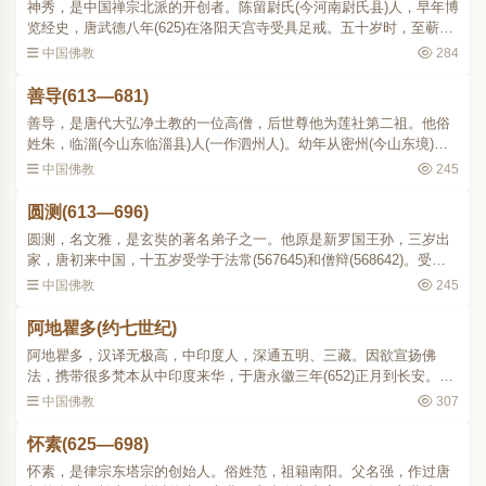
神秀，是中国禅宗北派的开创者。陈留尉氏(今河南尉氏县)人，早年博
览经史，唐武德八年(625)在洛阳天宫寺受具足戒。五十岁时，至蕲州
黄梅县双峰东山寺(在湖北黄梅县东北三十里)参谒弘忍(602674)，从事
中国佛教
284
打柴汲水等劳役..
善导(613—681)
善导，是唐代大弘净土教的一位高僧，后世尊他为莲社第二祖。他俗
姓朱，临淄(今山东临淄县)人(一作泗州人)。幼年从密州(今山东境)明
胜出家，常诵《法华》、《维摩》诸经；偶入经藏取读《观无量寿
中国佛教
245
经》，大为欣赏。受戒..
圆测(613—696)
圆测，名文雅，是玄奘的著名弟子之一。他原是新罗国王孙，三岁出
家，唐初来中国，十五岁受学于法常(567645)和僧辩(568642)。受戒
后，住长安玄法寺。钻研《毗昙》、《成实》、《俱舍》、《婆沙》
中国佛教
245
等论，及其注疏。在玄..
阿地瞿多(约七世纪)
阿地瞿多，汉译无极高，中印度人，深通五明、三藏。因欲宣扬佛
法，携带很多梵本从中印度来华，于唐永徽三年(652)正月到长安。他
来华的时间在玄奘游学印度归来之后。这时大唐国威远振，国内佛法
中国佛教
307
兴盛，印度高僧陆续前..
怀素(625—698)
怀素，是律宗东塔宗的创始人。俗姓范，祖籍南阳。父名强，作过唐