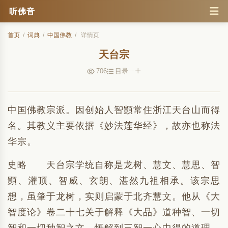
听佛音
首页
/
词典
/
中国佛教
/
详情页
天台宗
706
目录
中国佛教宗派。因创始人智顗常住浙江天台山而得
名。其教义主要依据《妙法莲华经》，故亦也称法
华宗。
史略 天台宗学统自称是龙树、慧文、慧思、智
顗、灌顶、智威、玄朗、湛然九祖相承。该宗思
想，虽肇于龙树，实则启蒙于北齐慧文。他从《大
智度论》卷二十七关于解释《大品》道种智、一切