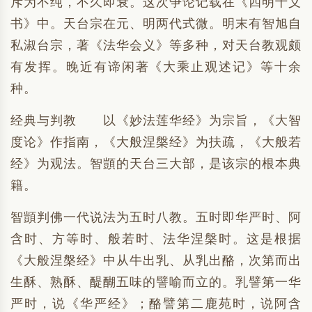
斥为不纯，不久即衰。这次争论记载在《四明十义
书》中。天台宗在元、明两代式微。明末有智旭自
私淑台宗，著《法华会义》等多种，对天台教观颇
有发挥。晚近有谛闲著《大乘止观述记》等十余
种。
经典与判教 以《妙法莲华经》为宗旨，《大智
度论》作指南，《大般涅槃经》为扶疏，《大般若
经》为观法。智顗的天台三大部，是该宗的根本典
籍。
智顗判佛一代说法为五时八教。五时即华严时、阿
含时、方等时、般若时、法华涅槃时。这是根据
《大般涅槃经》中从牛出乳、从乳出酪，次第而出
生酥、熟酥、醍醐五味的譬喻而立的。乳譬第一华
严时，说《华严经》；酪譬第二鹿苑时，说阿含