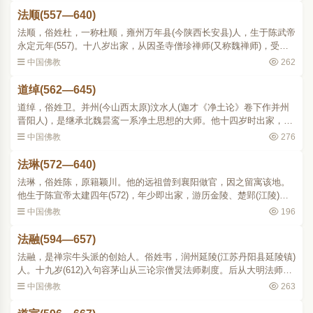
法顺(557—640)
法顺，俗姓杜，一称杜顺，雍州万年县(今陕西长安县)人，生于陈武帝
永定元年(557)。十八岁出家，从因圣寺僧珍禅师(又称魏禅师)，受持
定业。后来在庆州、清河、骊山、三原、武功等地说教，所说直显正
中国佛教
262
理，删去浮词。当..
道绰(562—645)
道绰，俗姓卫。并州(今山西太原)汶水人(迦才《净土论》卷下作并州
晋阳人)，是继承北魏昙鸾一系净土思想的大师。他十四岁时出家，对
《大涅槃经》特别有所研究，曾开讲二十四遍。后于太原蒙山开化寺
中国佛教
276
从慧瓒禅师(536607)..
法琳(572—640)
法琳，俗姓陈，原籍颖川。他的远祖曾到襄阳做官，因之留寓该地。
他生于陈宣帝太建四年(572)，年少即出家，游历金陵、楚郢(江陵)各
地，遍学内外典籍。隋开皇十四年(594)，二十三岁，夏五月，隐居青
中国佛教
196
溪山鬼谷洞(地在湖..
法融(594—657)
法融，是禅宗牛头派的创始人。俗姓韦，润州延陵(江苏丹阳县延陵镇)
人。十九岁(612)入句容茅山从三论宗僧炅法师剃度。后从大明法师钻
研三论和《华严》、《大品》、《大集》、《维摩》和《法华》等经
中国佛教
263
数年。大明寂后，..