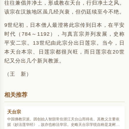
往往兼倡并净土，形成教在天台，行归净土之风。
该宗在汉族地区虽几经兴衰，但仍廷续至今不绝。
9世纪初，日本僧人最澄将此宗传到日本，在平安
时代（784～1192），与真言宗并列发展，史称
平安二宗。13世纪由此宗分出日莲宗。当今，日
本天台本宗、日莲宗都很兴旺，而日莲宗在20世
纪又分出几个新兴教派。
（王 新）
相关推荐
天台宗
中国佛教宗派。因创始人智顗常住浙江天台山而得名。其教义主要依
据《妙法莲华经》，故亦也称法华宗。史略天台宗学统自称是龙树、