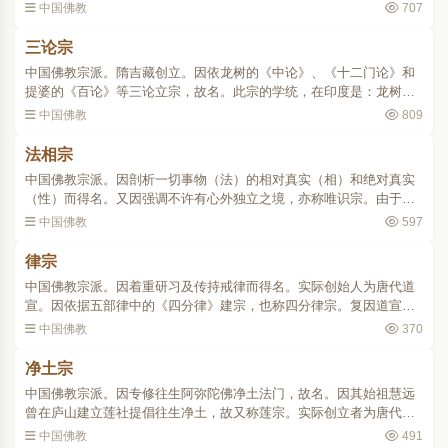
慧文、慧思、智顗、灌顶、智威、玄朗、湛然九祖相承。该宗思想，
中国佛教
707
虽肇于龙树，实则启蒙..
三论宗
中国佛教宗派。隋吉藏创立。因依龙树的《中论》、《十二门论》和
提婆的《百论》等三论立宗，故名。此宗的学统，在印度是：龙树一
提婆一罗睺罗一青目一须利耶苏摩一鸠摩罗什。在中国则是：鸠摩罗
中国佛教
809
什一僧肇一僧朗一僧诠..
法相宗
中国佛教宗派。因剖析一切事物（法）的相对真实（相）和绝对真实
（性）而得名。又因强调不许有心外独立之境，亦称唯识宗。由于创
始者玄奘及其弟子窥基常住大慈恩寺，故又称慈恩宗。史略创始人玄
中国佛教
597
奘曾游学印度17年，回..
律宗
中国佛教宗派。因着重研习及传持戒律而得名。实际创始人为唐代道
宣。因依据五部律中的《四分律》建宗，也称四分律宗。复因道宣住
终南山，又有南山律宗或南山宗之称。史略相传释迦在世时，为约束
中国佛教
370
僧众，制订了各种戒律..
净土宗
中国佛教宗派。因专修往生阿弥陀佛净土法门，故名。因其始祖慧远
曾在庐山建立莲社提倡往生净土，故又称莲宗。实际创立者为唐代善
导。历代祖师并无前后传承法统，均为后人据其弘扬净土的贡献推戴
中国佛教
491