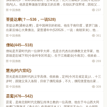
境内)人。他原是释迦族甘露饭王的后裔，住劫比罗伐窣堵，因祖父在
北天竺一带经商，迁居出来。五岁时，父母相继病故，寄养于舅家。
中国佛教
237
十七岁出家，在诵经..
菩提达摩(？—536，一说528)
菩提达摩(通称达摩)，是中国禅宗的初祖。他生于南印度，婆罗门族，
出家后倾心大乘佛法。梁普通年中(520526，一说：南朝宋末)，他自
印度航海来到广州，从这里北行至魏，到处以禅法教人。据说他在洛
中国佛教
361
阳看见永宁寺宝塔建..
僧祐(445—518)
僧祐是齐梁时代的一位律学大师，也是古代杰出的佛教文史学家。他
原籍是彭城下邳(今徐州专区邳县)，生于江南建业(今南京)，俗姓俞
氏。幼小时随父母入建初寺(当时在建业城内)礼拜，欢喜踊跃，就不肯
中国佛教
269
回家。父母依从他的..
慧光(约六世纪)
慧光是南北朝时代的义学高僧。俗姓杨，定州(今河北省定县)人，十三
岁时，跟随父亲入洛阳，归依了佛陀扇多，不久，佛陀便度他出家，
常为人讲经，有圣沙弥之称。佛陀以戒律为智慧的基本，令他先听讲
中国佛教
309
《四分律》。既而回..
昙鸾(476—542)
昙鸾，是南北朝时代北魏弘传净土教的一位高僧。他生于今山西大同
的雁门(唐迦才《净土论》作并州汶水人)，因家近五台山，从小就听了