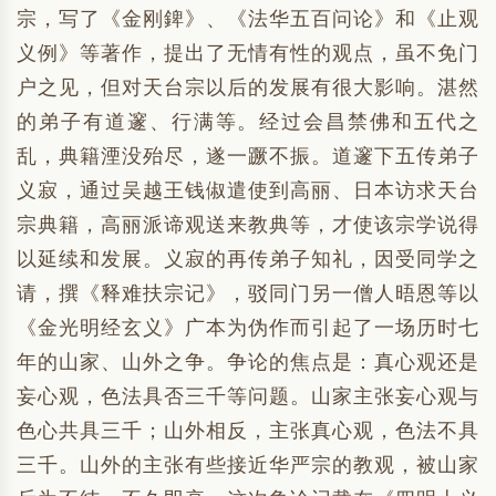
宗，写了《金刚錍》、《法华五百问论》和《止观
义例》等著作，提出了无情有性的观点，虽不免门
户之见，但对天台宗以后的发展有很大影响。湛然
的弟子有道邃、行满等。经过会昌禁佛和五代之
乱，典籍湮没殆尽，遂一蹶不振。道邃下五传弟子
义寂，通过吴越王钱俶遣使到高丽、日本访求天台
宗典籍，高丽派谛观送来教典等，才使该宗学说得
以延续和发展。义寂的再传弟子知礼，因受同学之
请，撰《释难扶宗记》，驳同门另一僧人晤恩等以
《金光明经玄义》广本为伪作而引起了一场历时七
年的山家、山外之争。争论的焦点是：真心观还是
妄心观，色法具否三千等问题。山家主张妄心观与
色心共具三千；山外相反，主张真心观，色法不具
三千。山外的主张有些接近华严宗的教观，被山家