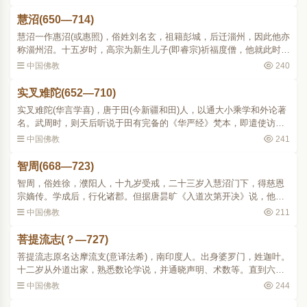
别续写，宗一续满二..
慧沼(650—714)
慧沼一作惠沼(或惠照)，俗姓刘名玄，祖籍彭城，后迁淄州，因此他亦
称淄州沼。十五岁时，高宗为新生儿子(即睿宗)祈福度僧，他就此时受
度出家。相传他曾亲近过玄奘。青年时已博通经藏，讲《法华》、
中国佛教
240
《般若》、《涅槃》..
实叉难陀(652—710)
实叉难陀(华言学喜)，唐于田(今新疆和田)人，以通大小乘学和外论著
名。武周时，则天后听说于田有完备的《华严经》梵本，即遣使访求
并骋请译人，实叉难陀便以此因缘，带着《华严》梵本来华。他于证
中国佛教
241
圣元年(695)到达洛..
智周(668—723)
智周，俗姓徐，濮阳人，十九岁受戒，二十三岁入慧沼门下，得慈恩
宗嫡传。学成后，行化诸郡。但据唐昙旷《入道次第开决》说，他未
尝至长安，而声闻遐被。在玄奘门下的慈恩、西明两系的论争中，慧
中国佛教
211
沼著《成唯识论了义灯..
菩提流志(？—727)
菩提流志原名达摩流支(意译法希)，南印度人。出身婆罗门，姓迦叶。
十二岁从外道出家，熟悉数论学说，并通晓声明、术数等。直到六十
岁，遇着大乘上座部三藏耶舍瞿沙(称音)，辩论屈服，才改信佛教，注
中国佛教
244
意实践，五年间就..