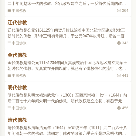
二十年间赵宋一代的佛教。宋代政权建立之后，一反前代后周的政
策，给佛教以适当保护来加强国内统治的力量。建隆元年，先度童行
中国佛教
364
八千人，停止了寺院的废..
辽代佛教
辽代佛教是公元9161125年间契丹族统治着中国北部地区建立耶律王
朝时代的佛教（耶律王朝初号契丹，于公元947年改号辽，后曾一度复
号契丹）。契丹族原无佛教信仰，唐末，契丹族中一个部落主耶律阿
中国佛教
343
保机统一邻部，扩大经..
金代佛教
金代佛教是指公元11151234年间女真族统治中国北方地区建立完颜王
朝时代的佛教。女真族在开国以前，就已有了佛教信仰的流行，这是
从它邻境奉行佛教的高丽、渤海等国传入的。迨建国后，它以武力灭
中国佛教
441
辽，又继承了辽代社会..
明代佛教
明代佛教是从明太祖洪武元年（1368）至毅宗崇祯十七年（1644）前
后二百七十六年间朱明一代的佛教。明代政权建立之初，有鉴于元代
崇奉喇嘛教的流弊，转而支持汉地传统的佛教各宗派，因此喇嘛教在
中国佛教
456
内地渐衰，而禅、净、..
清代佛教
清代佛教是从清顺治元年（1644）至宣统三年（1911）共二百六十八
年间清朝一代的佛教。清朝对于佛教的政策几乎完全是继承明代的。