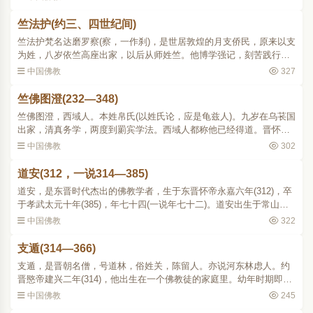
沙门的第一人。他出家..
竺法护(约三、四世纪间)
竺法护梵名达磨罗察(察，一作刹)，是世居敦煌的月支侨民，原来以支
为姓，八岁依竺高座出家，以后从师姓竺。他博学强记，刻苦践行，
深感当时(曹魏末)佛教徒只重视寺庙图像，而忽略了西域大乘经典的传
中国佛教
327
译，因此决心宏法..
竺佛图澄(232—348)
竺佛图澄，西域人。本姓帛氏(以姓氏论，应是龟兹人)。九岁在乌苌国
出家，清真务学，两度到罽宾学法。西域人都称他已经得道。晋怀帝
永嘉四年 (310)来到洛阳，时年已七十九。他能诵经数十万言，善解文
中国佛教
302
义，虽未读此土儒..
道安(312，一说314—385)
道安，是东晋时代杰出的佛教学者，生于东晋怀帝永嘉六年(312)，卒
于孝武太元十年(385)，年七十四(一说年七十二)。道安出生于常山扶
柳县(今河北省冀县境)的一个读书人家里。由于世乱，早丧父母，从小
中国佛教
322
就受外兄孔氏的抚..
支遁(314—366)
支遁，是晋朝名僧，号道林，俗姓关，陈留人。亦说河东林虑人。约
晋愍帝建兴二年(314)，他出生在一个佛教徒的家庭里。幼年时期即流
寓江南。在京城建康时，他同一些名士如王濛、殷融等有来往，并备
中国佛教
245
受赏识。在余杭山隐..