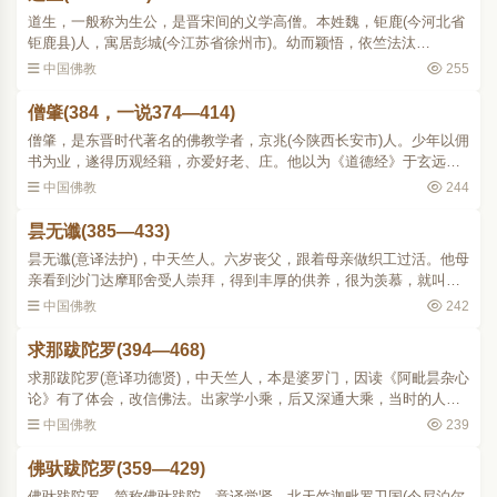
道生，一般称为生公，是晋宋间的义学高僧。本姓魏，钜鹿(今河北省
钜鹿县)人，寓居彭城(今江苏省徐州市)。幼而颖悟，依竺法汰
(320387)出家，随师姓竺。披读经文，一览能诵，十五岁便登讲座。
中国佛教
255
到受具戒之年，便以善于接..
僧肇(384，一说374—414)
僧肇，是东晋时代著名的佛教学者，京兆(今陕西长安市)人。少年以佣
书为业，遂得历观经籍，亦爱好老、庄。他以为《道德经》于玄远之
道还未尽善，后来看到旧译《维摩经》，披寻玩味，始知所归，因而
中国佛教
244
出家。不久即以善解..
昙无谶(385—433)
昙无谶(意译法护)，中天竺人。六岁丧父，跟着母亲做织工过活。他母
亲看到沙门达摩耶舍受人崇拜，得到丰厚的供养，很为羡慕，就叫他
去做达摩耶舍的弟子。十岁学念经，聪明特出，记忆力强，一天能背
中国佛教
242
三百多颂。他本学小..
求那跋陀罗(394—468)
求那跋陀罗(意译功德贤)，中天竺人，本是婆罗门，因读《阿毗昙杂心
论》有了体会，改信佛法。出家学小乘，后又深通大乘，当时的人都
尊称他为摩诃衍。刘宋元嘉十二年(435)他经过狮子国(今斯里兰卡)等
中国佛教
239
地泛海到达广州，..
佛驮跋陀罗(359—429)
佛驮跋陀罗，简称佛驮跋陀，意译觉贤，北天竺迦毗罗卫国(今尼泊尔