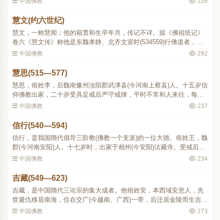
中国佛教
226
扶南国的使者返国..
慧文(约六世纪)
慧文，一称慧闻；他的籍贯和生卒年月，传记不详。据《佛祖统记》
卷六《慧文传》称他是东魏孝静、北齐文宣时(534559)行佛道者，另
一说他是北齐时(550577)专业大乘的人。根据慧思自述的《立誓愿
中国佛教
292
文》和道宣《续高僧传》..
慧思(515—577)
慧思，俗姓李，后魏南豫州汝阳郡武津县(今河南上蔡县)人。十五岁信
仰佛教出家，二十岁受具足戒后严守戒律，平时不常和人来往，每天
读诵《法华》等经，数年之间便满千遍。又因阅读《妙胜定经》，开
中国佛教
237
始修习禅观。外出参..
信行(540—594)
信行，是我国隋代倡导三阶教(佛教一个支派)的一位大德。俗姓王，魏
郡(今河南安阳)人。十七岁时，出家于相州(今安阳)法藏寺。受戒后，
博涉经论，重视行持。认为佛教须应时宜，实行济度，不应空讲理
中国佛教
234
论。又比丘生活方式..
吉藏(549—623)
吉藏，是中国隋代三论宗的集大成者。他俗姓安，本西域安息人，先
世避仇移居南海，住在交广(今越南、广西)一带，后迁居金陵而生吉
藏。幼年时，父亲带他去见真谛，真谛为他取名吉藏。吉藏的上辈本
中国佛教
273
奉佛教，他的父亲后来..