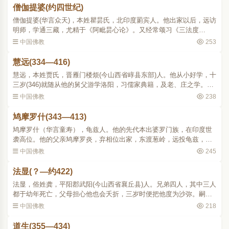
僧伽提婆(约四世纪)
僧伽提婆(华言众天)，本姓瞿昙氏，北印度罽宾人。他出家以后，远访
明师，学通三藏，尤精于《阿毗昙心论》。又经常颂习《三法度
论》，奉为入道的要典。他于苻秦建元年间(365384)来长安，他的气
中国佛教
253
度开朗，举止温和，又洞..
慧远(334—416)
慧远，本姓贾氏，晋雁门楼烦(今山西省崞县东部)人。他从小好学，十
三岁(346)就随从他的舅父游学洛阳，习儒家典籍，及老、庄之学。二
十一岁时 (354)，他原想到南地从豫章名儒范宣子去隐居，适值战事，
中国佛教
238
道路不通，没有..
鸠摩罗什(343—413)
鸠摩罗什（华言童寿），龟兹人。他的先代本出婆罗门族，在印度世
袭高位。他的父亲鸠摩罗炎，弃相位出家，东渡葱岭，远投龟兹，被
龟兹王迎为国师，后被逼和王妹耆婆结婚，生鸠摩罗什和弗沙提婆兄
中国佛教
245
弟二人。罗什于七岁随..
法显(？—约422)
法显，俗姓龚，平阳郡武阳(今山西省襄丘县)人。兄弟四人，其中三人
都于幼年死亡，父母担心他也会夭折，三岁时便把他度为沙弥。嗣因
他在家患重病，送到寺院里住就好了，从此他便不大回家。父母死
中国佛教
218
后，便决心出家，二十..
道生(355—434)