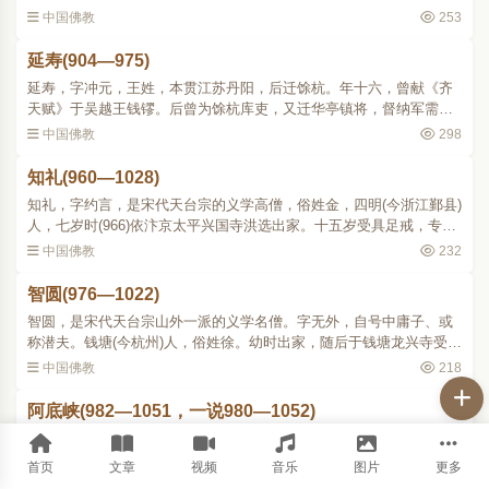
工作的即是天息灾、法天、施护三人。法天是中印度摩伽陀国那烂陀
中国佛教
253
寺僧，原出刹帝利族..
延寿(904—975)
延寿，字冲元，王姓，本贯江苏丹阳，后迁馀杭。年十六，曾献《齐
天赋》于吴越王钱镠。后曾为馀杭库吏，又迁华亭镇将，督纳军需。
他因为自幼信佛，戒杀放生，擅自动用库钱买鱼虾等物放生，事发被
中国佛教
298
判死刑，押赴市曹而面..
知礼(960—1028)
知礼，字约言，是宋代天台宗的义学高僧，俗姓金，四明(今浙江鄞县)
人，七岁时(966)依汴京太平兴国寺洪选出家。十五岁受具足戒，专研
律部。二十岁(979)从天台螺溪传教院义通(927988)学天台教观。太宗
中国佛教
232
端拱元年(988)义..
智圆(976—1022)
智圆，是宋代天台宗山外一派的义学名僧。字无外，自号中庸子、或
称潜夫。钱塘(今杭州)人，俗姓徐。幼时出家，随后于钱塘龙兴寺受
戒。二十一岁，受儒学，但仍以习释氏为本务，即往奉先寺依源清学
中国佛教
218
习天台教观。后隐居于..
阿底峡(982—1051，一说980—1052)
阿底峡，是中国西藏地区在朗达玛王灭法之后，复兴佛教的第一位重
要人物。他是社护罗国(即今孟加拉国)人。他的父亲就是当地的国王，
首页
文章
视频
音乐
图片
更多
名叫善祥；他的母亲名叫吉祥光。这位国王有三个儿子，长子叫莲花
中国佛教
319