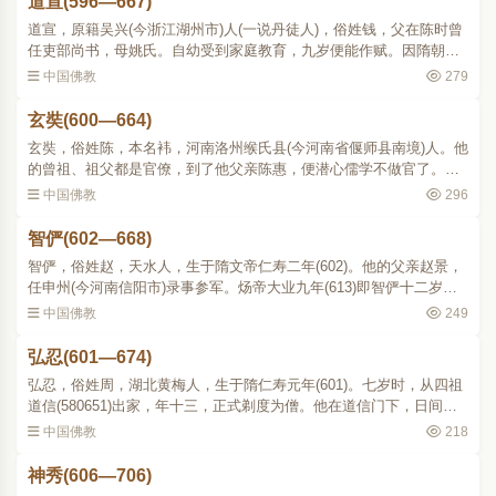
道宣(596—667)
道宣，原籍吴兴(今浙江湖州市)人(一说丹徒人)，俗姓钱，父在陈时曾
任吏部尚书，母姚氏。自幼受到家庭教育，九岁便能作赋。因隋朝大
兴佛教，他十岁时，便舍家从长安日严寺慧頵受业，第二年就在日严
中国佛教
279
道场落发。二十岁时..
玄奘(600—664)
玄奘，俗姓陈，本名袆，河南洛州缑氏县(今河南省偃师县南境)人。他
的曾祖、祖父都是官僚，到了他父亲陈惠，便潜心儒学不做官了。玄
奘生于隋文帝开皇二十年(即公元600年。关于玄奘的生平，现存的
中国佛教
296
《传》、《状》、《塔..
智俨(602—668)
智俨，俗姓赵，天水人，生于隋文帝仁寿二年(602)。他的父亲赵景，
任申州(今河南信阳市)录事参军。炀帝大业九年(613)即智俨十二岁
时，法顺到他家里，请求把智俨给他作弟子，赵景夫妇欣然应允，法
中国佛教
249
顺就把智俨交高足弟子..
弘忍(601—674)
弘忍，俗姓周，湖北黄梅人，生于隋仁寿元年(601)。七岁时，从四祖
道信(580651)出家，年十三，正式剃度为僧。他在道信门下，日间从
事劳动，夜间静坐习禅。道信常以禅宗顿渐宗旨考验他，他触事解
中国佛教
218
悟，尽得道信的禅法。..
神秀(606—706)