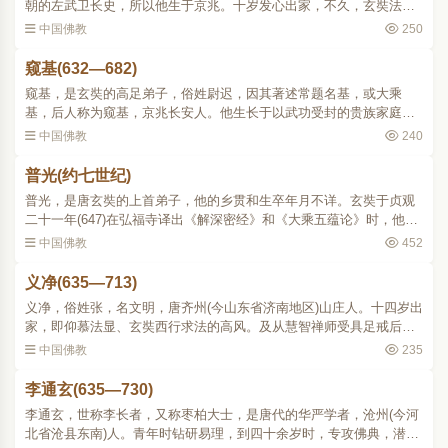
朝的左武卫长史，所以他生于京兆。十岁发心出家，不久，玄奘法师
回长安(645)，他就坚决要求从玄奘受学。显庆中(656660)，二十二岁
中国佛教
250
时，从道成受戒并学..
窥基(632—682)
窥基，是玄奘的高足弟子，俗姓尉迟，因其著述常题名基，或大乘
基，后人称为窥基，京兆长安人。他生长于以武功受封的贵族家庭
里；父亲尉迟宗，唐左金吾将军、松州都督，封江油县开国公。窥基
中国佛教
240
出身将门，少习儒经，善于..
普光(约七世纪)
普光，是唐玄奘的上首弟子，他的乡贯和生卒年月不详。玄奘于贞观
二十一年(647)在弘福寺译出《解深密经》和《大乘五蕴论》时，他就
担任了笔受。直到麟德元年(664)，玄奘在玉华宫译出《咒五首经》他
中国佛教
452
还参预译场(见《开..
义净(635—713)
义净，俗姓张，名文明，唐齐州(今山东省济南地区)山庄人。十四岁出
家，即仰慕法显、玄奘西行求法的高风。及从慧智禅师受具足戒后，
学习道宣、法砺两家律部的文疏五年，前往洛阳学《对法》(《集
中国佛教
235
论》)、《摄论》，又往..
李通玄(635—730)
李通玄，世称李长者，又称枣柏大士，是唐代的华严学者，沧州(今河
北省沧县东南)人。青年时钻研易理，到四十余岁时，专攻佛典，潜心