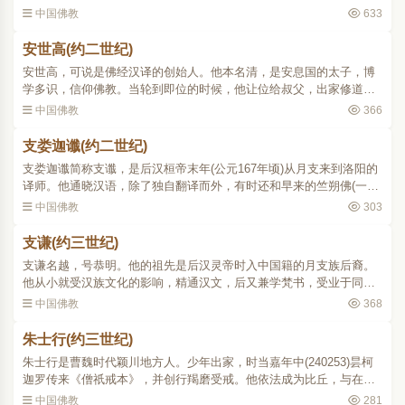
首先在管理方面仿照明代僧官制度，在京设立僧录司，所有僧官都经
中国佛教
633
礼部考选，吏部委任。..
安世高(约二世纪)
安世高，可说是佛经汉译的创始人。他本名清，是安息国的太子，博
学多识，信仰佛教。当轮到即位的时候，他让位给叔父，出家修道。
他精研阿毗昙，修习禅定，游化西域各地；于汉桓帝建和初年(147)，
中国佛教
366
辗转来到中国洛阳，..
支娄迦谶(约二世纪)
支娄迦谶简称支谶，是后汉桓帝末年(公元167年顷)从月支来到洛阳的
译师。他通晓汉语，除了独自翻译而外，有时还和早来的竺朔佛(一称
竺佛朔)合作。他译经的年代是在灵帝光和、中平年间(178189)，比安
中国佛教
303
世高稍迟，译籍基..
支谦(约三世纪)
支谦名越，号恭明。他的祖先是后汉灵帝时入中国籍的月支族后裔。
他从小就受汉族文化的影响，精通汉文，后又兼学梵书，受业于同族
学者支亮，通达大乘佛教理论。他对从前那些过分朴质以致隐晦义理
中国佛教
368
的译本很不满意。汉献..
朱士行(约三世纪)
朱士行是曹魏时代颖川地方人。少年出家，时当嘉年中(240253)昙柯
迦罗传来《僧祇戒本》，并创行羯磨受戒。他依法成为比丘，与在他
以前仅仅以离俗为僧的有别。从这一点上，后人也将他当作汉土真正
中国佛教
281