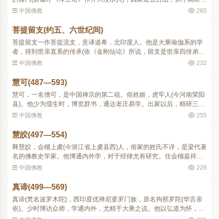
有关文殊菩萨灵异的传说。十余岁时，即登山访寻，备见遗迹，心里
中国佛教
265
非常感动，于是出家..
菩提留支(约五、六世纪间)
菩提留支一作菩提流支，意译道希，北印度人。他是大乘瑜伽系的学
者，得到世亲直系的传承(依《金刚仙论》所说，留支是世亲四传弟
子)。他不但深通显教，还熟悉当时流行的秘密陀罗尼法门。北魏永平
中国佛教
232
元年(508)，携带大量..
慧可(487—593)
慧可，一名僧可，是中国禅宗的第二祖。俗姓姬，虎牢人(今河南荣阳
县)。他少为儒生时，博览群书，通达老庄易学。出家以后，精研三藏
内典。年约四十岁时，遇天竺沙门菩提达摩在嵩洛(今河南嵩山洛阳)游
中国佛教
255
化，即礼他为师。..
慧皎(497—554)
释慧皎，会稽上虞(今浙江省上虞县西)人，俗家的姓氏不详，是梁代著
名的佛教史学家。他博通内外学，对于经律尤有研究。住会稽嘉祥寺
(在今浙江省绍兴市)。每当春夏则讲说弘法，秋冬则专心著述。他还曾
中国佛教
228
住过宏普寺(在会..
真谛(499—569)
真谛(梵名波罗木陀)，西印度优禅尼婆罗门族，原名拘那罗陀(华言亲
依)。少时博访众师，学通内外，尤精于大乘之说。他以弘道为怀，泛
海南游，止于扶南国。梁武帝大同年间(535545)，派直后(官名)张汜送