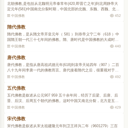
北朝佛教,是包括从北魏明元帝泰常年(420,即晋亡之年)到北周静帝大
定元年(581)中国南北分裂时期，中国北部的北魏、东魏、西魏、北
齐、北周诸代的佛教。北魏拓跋氏从道武帝（396409）和晋室通聘
中国佛教
452
后，即信奉佛教。道武帝..
隋代佛教
隋代佛教，是从隋文帝开皇元年（ 581 ）到恭帝义宁二年（618 ）中
国隋王朝一代三十七年间的佛教。隋、唐时代是中国佛教的大成时
期。隋代虽然立国不久，但在政治上统一了南北两朝，各种文化也出
中国佛教
440
现了综合的新形式，佛..
唐代佛教
唐代佛教，是指从唐高祖武德元年(618)到哀帝天祐四年（907 ）二百
八十九年间李唐一代的佛教而言。唐代接着隋代之后，很重视对于佛
教的整顿和利用。高祖武德二年（619），就在京师聚集高僧，立十大
中国佛教
492
德，管理一般僧尼。..
五代佛教
五代佛教是叙述从公元907 959 五十余年间，经历了后梁、后唐、后
晋、后汉、后周五个朝代的佛教。这时中国又南北分裂，北方是五代
更迭，南方则先有前蜀、吴、吴越、闽、南汉，继有荆南（又称南
中国佛教
429
平）、楚、后蜀、南唐诸..
宋代佛教
宋代佛教是叙述从宋太祖建隆元年到卫王祥兴二年（9601279）三百