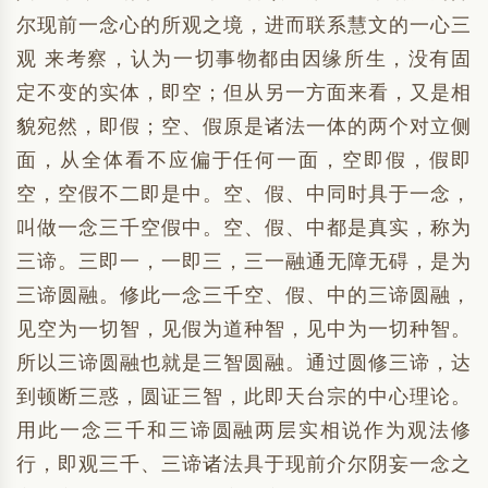
尔现前一念心的所观之境，进而联系慧文的一心三
观 来考察，认为一切事物都由因缘所生，没有固
定不变的实体，即空；但从另一方面来看，又是相
貌宛然，即假；空、假原是诸法一体的两个对立侧
面，从全体看不应偏于任何一面，空即假，假即
空，空假不二即是中。空、假、中同时具于一念，
叫做一念三千空假中。空、假、中都是真实，称为
三谛。三即一，一即三，三一融通无障无碍，是为
三谛圆融。修此一念三千空、假、中的三谛圆融，
见空为一切智，见假为道种智，见中为一切种智。
所以三谛圆融也就是三智圆融。通过圆修三谛，达
到顿断三惑，圆证三智，此即天台宗的中心理论。
用此一念三千和三谛圆融两层实相说作为观法修
行，即观三千、三谛诸法具于现前介尔阴妄一念之