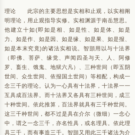
理论 此宗的主要思想是实相和止观，以实相阐
明理论，用止观指导实修。实相渊源于南岳慧思。
他建立十如(即如是相、如是性、如是体、如是
力、如是作、如是因、如是缘、如是果、如是报、
如是本末究竟)的诸法实相说。智顗用以与十法界
（即佛、菩萨、缘觉、声闻四圣与天、人、阿修
罗、畜生、饿鬼、地狱六凡）、三种世间（即五阴
世间、众生世间、依报国土世间）等相配，构成一
念三千的理论。认为一心具有十法界，十法界一一
互具成百法界。而十法界又各具有三种世间，成三
十种世间。依此推算，百法界就具有三千种世间。
这三千种世间，都不过是具在介尔（微细）一念心
中，谓之一念三千，亦名性具，或名理具。依此理
具三千，而有事造三千。智顗又用此三千诸法为介