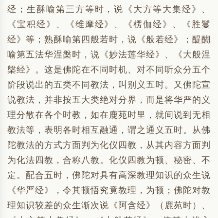
经；生酥喻第三方等时，说《大方等大集经》、
《宝积经》、《维摩经》、《楞伽经》、《胜鬘
经》等；熟酥喻第四般若时，说《般若经》；醍醐
喻第五法华涅槃时，说《妙法莲华经》、《大般涅
槃经》。这是佛陀在不同时机、对不同听众分五个
阶段说出的五类不同教法，叫别义五时。又佛陀宣
说教法，并非按五大类绝对分界，而是将华严的义
理分散在各个时教，如在鹿苑时里，就间说到无相
教法等，表明各时相互融通，谓之通义五时。从佛
陀教法的方式方面判为化仪四教，从其内容方面判
为化法四教，合称八教。化仪四教为顿、秘密、不
定。配合五时，佛陀对具有高深教理知识的众生说
《华严经》，令其顿悟究竟教理，为顿；佛陀对教
理知识较差的众生渐次说《阿含经》（鹿苑时）、