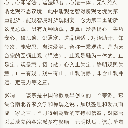
心，心即诸法，诸法即心，心法一体，无待绝待，
谓之观不思议境，此中能观之智对所观之境为第一
重能所，能观智境对所观阴妄一念为第二重能所，
这是总观。另有九种助观，即真正发菩提心、善巧
安心、破法遍、识通塞、道品调适，对治助开、知
位次、能安忍、离法爱等。合称十乘观法。是为天
台宗的圆顿止观（禅法）。止观是融为一体的。止
是定，观是慧，摄（散）心入止为定，静明观照为
慧，止中有观，观中有止。止观明静，即含止观并
运、定慧力等之意。
影响 该宗是中国佛教最早创立的一个宗派。它
集合南北各家义学和禅观之说，加以整理和发展而
成一家之言，当时得到朝野的支持和信奉，对隋唐
以后成立的各宗派多有影响。元明以后，该宗学者