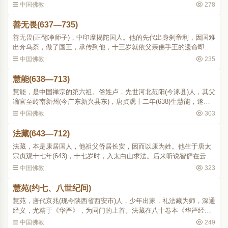
《华严》。当时正值八十《华严》译成。于开元七年(719)春，他携带
中国佛教
278
新译《华严经》到..
善无畏(637—735)
善无畏(正翻净师子)，中印摩揭陀国人。他的先代出身刹帝利，因国难
出奔乌荼，做了国王，承传到他，十三岁就依父亲佛手王的遗命即
位。兄弟们不服，起兵相争，他于平乱之后，让位于兄，决意出家。
中国佛教
235
先至南印海滨觅得殊胜..
慧能(638—713)
慧能，是中国禅宗的第六祖。俗姓卢，先世河北范阳(今涿县)人，其父
谪官至岭南新州(今广东新兴县东)，唐贞观十二年(638)生慧能，遂为
广东新州人。慧能幼年丧父，后移南海，家境贫困，靠卖柴养母。有
中国佛教
303
一天，能在市中，..
法藏(643—712)
法藏，本是康居国人，他祖父侨居长安，因而以康为姓。他生于唐太
宗贞观十七年(643)，十七岁时，入太白山求法。后来听说智俨在云华
寺讲《华严经》，就去听讲，因设数问请教，为智俨所赞赏，从此列
中国佛教
323
为门徒，前后数年，..
慧苑(约七、八世纪间)
慧苑，唐代京兆(现今陕西省西安市)人，少年出家，礼法藏为师，深通
经义，尤精于《华严》，为同门的上首。法藏在八十卷本《华严经》
译成后曾作《略疏》，才写了四分之一就去世了，慧苑和同门宗一分
中国佛教
249