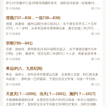
庐江(今安徽庐江县)浮槎寺阅藏经多年。他听说马祖道一在南康(今江
西赣县)开法，即前往参学，与西堂智藏同称入室。他侍奉道一六年，
中国佛教
219
得到印可。道一圆寂..
澄观(737—838，一说738—839)
澄观，姓夏侯，越州山阴(今浙江绍兴)人，生于唐玄宗开元二十五年
(737)，十一岁时，从本州宝林寺霈禅师出家，肃宗至德二年(757)，从
妙善寺常照受具足戒。乾元年(758759)中依润州栖霞寺醴律师，学相
中国佛教
286
部律；后回本州，依..
宗密(780—841)
宗密，俗姓何，果州西充(今四川省西充县)人，生于唐德宗建中元年
(780)。少时，通儒书。宪宗元和二年(807)二十八岁，将参加贡举考
试，偶然造谒荷泽神会系下的遂州大云寺道圆，言下相契，便从他出
中国佛教
339
家，当年从拯律师受具..
希运(约八、九世纪间)
希运，福州人，幼年在本州黄檗山出家，后来因人启发，到江西去参
马祖道一。那时道一已经圆寂，于是往见百丈怀海，问道一平日的机
缘，怀海向他说起关于 竖拂被喝、三日耳聋的一段话。希运自称得见
中国佛教
221
道一的大机大用，怀..
天息灾(？—1000)、法天(？—1001)、施护(？—1017)
中国佛教典籍的汉译，从唐宪宗元和六年(811)译成《本生心地观经》
之后就中断了，直到宋太宗太平兴国七年(982)才复兴，当时主持翻译