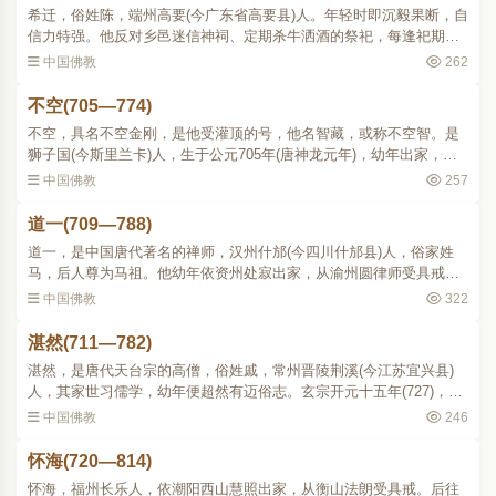
希迁，俗姓陈，端州高要(今广东省高要县)人。年轻时即沉毅果断，自
信力特强。他反对乡邑迷信神祠、定期杀牛洒酒的祭祀，每逢祀期，
就前往毁祠夺牛，态度坚决。旋赴曹溪，投禅家南宗慧能门下，受度
中国佛教
262
为沙弥。慧能逝世时..
不空(705—774)
不空，具名不空金刚，是他受灌顶的号，他名智藏，或称不空智。是
狮子国(今斯里兰卡)人，生于公元705年(唐神龙元年)，幼年出家，十
四岁在闍婆国 (今印度尼西亚爪哇)遇见金刚智三藏，随来中国，720年
中国佛教
257
(开元八年)到洛阳(..
道一(709—788)
道一，是中国唐代著名的禅师，汉州什邡(今四川什邡县)人，俗家姓
马，后人尊为马祖。他幼年依资州处寂出家，从渝州圆律师受具戒。
开元中(735年顷)，到衡山，结庵而住，整日坐禅。当时南岳怀让住在
中国佛教
322
般若寺，见他很不凡..
湛然(711—782)
湛然，是唐代天台宗的高僧，俗姓戚，常州晋陵荆溪(今江苏宜兴县)
人，其家世习儒学，幼年便超然有迈俗志。玄宗开元十五年(727)，他
年十七岁，游浙东，寻师访道。至十八年(730)，于东阳遇金华方岩，
中国佛教
246
示以天台教门并授以..
怀海(720—814)
怀海，福州长乐人，依潮阳西山慧照出家，从衡山法朗受具戒。后往