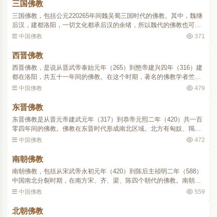
三国佛教
三国佛教，包括公元220265年间魏吴蜀三国时代的佛教。其中，魏继
后汉，建都洛阳，一切文化都承后汉的余绪，所以魏代的佛教也可说
是后汉佛教的延长。在这个时期，有天竺、安息、康居等国的沙门昙
中国佛教
371
柯迦罗、昙谛、康僧铠..
西晋佛教
西晋佛教，是说从晋武帝泰始元年（265）到愍帝建兴四年（316）建
都在洛阳，共五十一年间的佛教。在这个时期，著名的佛教学者竺法
护、安法钦、彊梁娄至等人分别在敦煌、洛阳、天水、长安、嵩山、
中国佛教
479
陈留、淮阳、相州、广..
东晋佛教
东晋佛教是从晋元帝建武元年（317）到恭帝元熙二年（420）共一百
零四年间的佛教。佛教在东晋时代形成南北区域。北方有匈奴、羯、
鲜卑、氐、羌等民族所建立的二赵、三秦、四燕、五凉及夏、成（成
中国佛教
472
汉）等十六国。这些地..
南朝佛教
南朝佛教，包括从宋武帝永初元年（420）到陈后主祯明二年（588）
中国南北分裂时期，在南方宋、齐、梁、陈四个朝代的佛教。南朝各
代对于佛教的态度，大略与东晋相同，统治阶级及一般文人学士也大
中国佛教
559
都崇信佛教。宋诸帝中..
北朝佛教