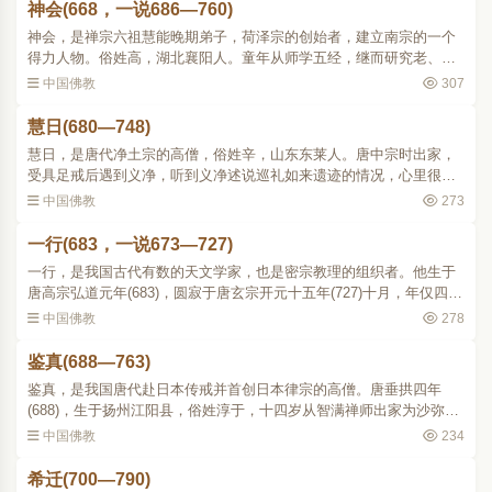
神会(668，一说686—760)
神会，是禅宗六祖慧能晚期弟子，荷泽宗的创始者，建立南宗的一个
得力人物。俗姓高，湖北襄阳人。童年从师学五经，继而研究老、
庄，都很有造诣。后来读《后汉书》知道有佛教，由此倾心于佛法，
中国佛教
307
遂至本府国昌寺从颢元出..
慧日(680—748)
慧日，是唐代净土宗的高僧，俗姓辛，山东东莱人。唐中宗时出家，
受具足戒后遇到义净，听到义净述说巡礼如来遗迹的情况，心里很羡
慕，就立志远游。武周大足年间(701)，泛船渡海，经昆仑(今康道尔群
中国佛教
273
岛)、佛誓(今苏门答..
一行(683，一说673—727)
一行，是我国古代有数的天文学家，也是密宗教理的组织者。他生于
唐高宗弘道元年(683)，圆寂于唐玄宗开元十五年(727)十月，年仅四十
五岁。一行原籍魏州昌乐县(依《旧唐书》卷一百九十一之说，当今河
中国佛教
278
南省南乐县境，《..
鉴真(688—763)
鉴真，是我国唐代赴日本传戒并首创日本律宗的高僧。唐垂拱四年
(688)，生于扬州江阳县，俗姓淳于，十四岁从智满禅师出家为沙弥，
神龙元年 (705)，从光州道岸律师受菩萨戒，景龙元年(707)，游学东
中国佛教
234
都洛阳，继入西京长安..
希迁(700—790)