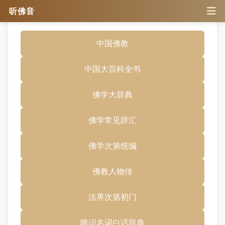
听佛音
中国佛教
中国大百科全书
佛学大辞典
佛学常见辞汇
佛学次第统编
佛教人物传
法界次第初门
唯识名词白话辞典