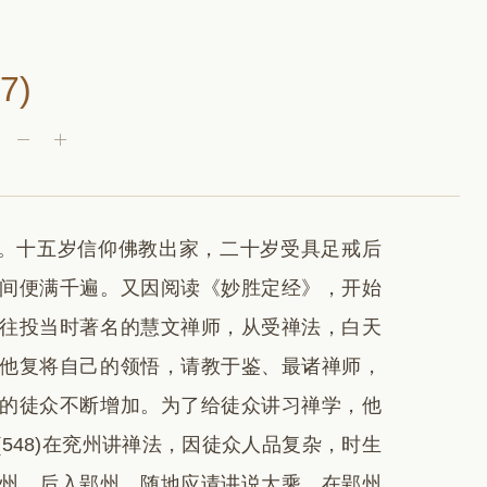
7)
人。十五岁信仰佛教出家，二十岁受具足戒后
间便满千遍。又因阅读《妙胜定经》，开始
往投当时著名的慧文禅师，从受禅法，白天
他复将自己的领悟，请教于鉴、最诸禅师，
的徒众不断增加。为了给徒众讲习禅学，他
548)在兖州讲禅法，因徒众人品复杂，时生
州，后入郢州，随地应请讲说大乘。在郢州