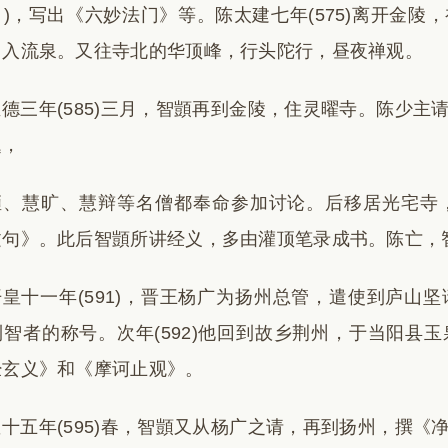
)，写出《六妙法门》等。陈太建七年(575)离开金
引入流泉。又往寺北的华顶峰，行头陀行，昼夜禅观。
德三年(585)三月，智顗再到金陵，住灵曜寺。陈少
题，
暅、慧旷、慧辩等名僧都奉命参加讨论。后移居光宅寺
文句》。此后智顗所讲经义，多由灌顶笔录成书。陈亡，
开皇十一年(591)，晋王杨广为扬州总管，遣使到庐山
智者的称号。次年(592)他回到故乡荆州，于当阳县玉泉
经玄义》和《摩诃止观》。
十五年(595)春，智顗又从杨广之请，再到扬州，撰