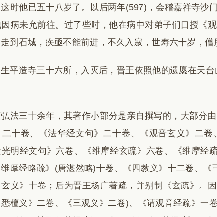
这时他已五十八岁了。以后两年(597)，会稽嘉祥寺
他因病未允前往。过了些时，他在病中对弟子们口授《观
，走到石城，疾亟不能前进，不久入寂，世寿六十岁，僧
生平造寺三十六所，入灭后，晋王依照他的遗愿在天台山
。
顗弘法三十余年，其著作小部分是亲自撰写的，大部分由
》二十卷、《法华经文句》二十卷、《观音玄义》二卷
金光明经文句》六卷、《维摩经玄疏》六卷、《维摩经疏
维摩经略疏》(唐湛然略)十卷、《四教义》十二卷、《
名玄义》十卷；后为晋王杨广著疏，并别制《玄疏》。因
四悉檀义》二卷、《三观义》二卷)、《请观音经疏》一