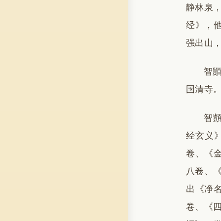
静林泉，
经》，
强出山
智顗
国清寺
智
经玄义
卷、《
八卷、《
出《净
卷、《