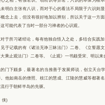
是心之相，有假名识、动转识等异名；六识的本体为根本
虽未明白主张有八识，而对于心的看法不局限于六识则显
等概念上去，但没有很好地加以辨别，所以关于这一方面
，这可能代表了当时一部分习禅者的心识观。
思对于所习诸经论，每有他独自悟入之处，多结合实践加
。见于记载的有《诸法无诤三昧法门》二卷、《立誓愿文
《大乘止观法门》二卷等。《止观》一书颇受宋、明以来
思的门下颇多，最著名的当推善于发展师说，创立天台学
善。他如南岳的僧照、枝江的慧成、江陵的慧威等都著名
义流行于朝鲜半岛的先驱。
 侠)