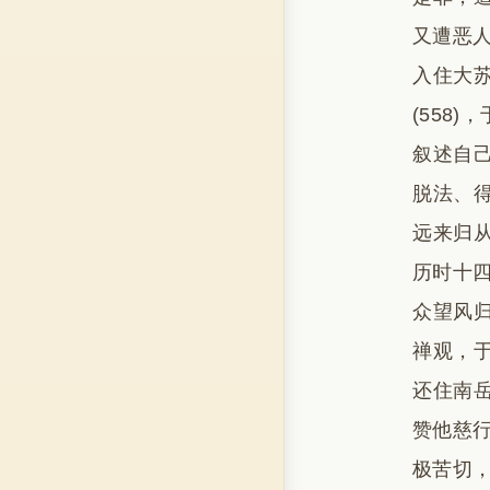
又遭恶人
入住大
(558
叙述自
脱法、
远来归
历时十四
众望风
禅观，
还住南
赞他慈行
极苦切