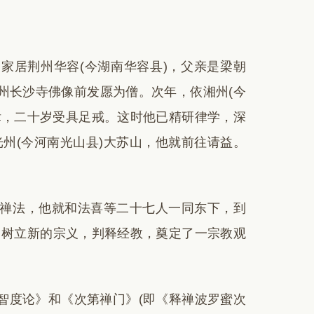
家居荆州华容(今湖南华容县)，父亲是梁朝
州长沙寺佛像前发愿为僧。次年，依湘州(今
律，二十岁受具足戒。这时他已精研律学，深
光州(今河南光山县)大苏山，他就前往请益。
传弘禅法，他就和法喜等二十七人一同东下，到
题，树立新的宗义，判释经教，奠定了一宗教观
智度论》和《次第禅门》(即《释禅波罗蜜次