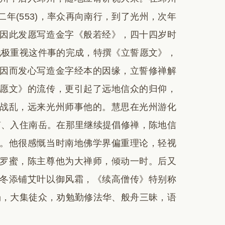
年(553)，率众再向南行，到了光州，次年
因此发愿写造金字《般若经》，四十四岁时
。他极重视这件事的完成，特撰《立誓愿文》，
因而发心写造金字经本的因缘，立誓修禅解
愿文》的流传，更引起了远地信众的归仰，
战乱，远来光州师事他的。慧思在光州游化
湖南、入住南岳。在那里继续提倡修禅，陈地信
。他很感慨当时南地佛学界偏重理论，轻视
罗蜜，陈主尊他为大禅师，倾动一时。后又
冬添铺艾叶以御风霜，《续高僧传》特别称
道场，大集徒众，劝勉勤修法华、般舟三昧，语