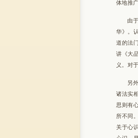
体地推
由
华》。
道的法
讲《大
义。对
另
诸法实
思则有
所不同
关于心