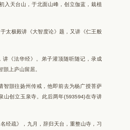
陵，初入天台山，于北面山峰，创立伽蓝，栽植
主请于太极殿讲《大智度论》题，又讲《仁王般
，讲《法华经》。弟子灌顶随听随记，录成
智顗上庐山留居。
坚请智顗往扬州传戒，他即前去为杨广授菩萨
山创立玉泉寺。此后两年(593594)在寺讲
《净名经疏》，九月，辞归天台，重整山寺，习