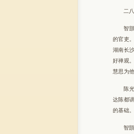
二八
智
的官吏
湖南长
好禅观。
慧思为
陈光
达陈都讲
的基础
智