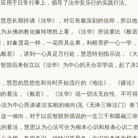
广应用于日常行事上，倡导了法华安乐行的实践行法。
于慧思长期持诵《法华》，对它有极深刻的信仰，所以他
认为从佛的教化辗转增胜上看，《法华》所说要比《般若
门，好象莲花一样，一花而具众果，利根菩萨一心一学，
品般若》，讲到一心具足万行处，慧思特别指示说，《大
于智顗后来创立以《法华》为中心的天台宗学说，起了决
外，慧思的思想也和当时开始流行的《地论》、《摄论》
相的看法，《般若》、《法华》说一切法无自性、不可得
心法为中心而谈诸法实相的倾向(见《无诤三昧法门》卷
。这一倾向，对于以后智顗所倡说的一念三千和圆融三谛
识的看法，慧思认为心法可分为根本心识和枝条心识二类