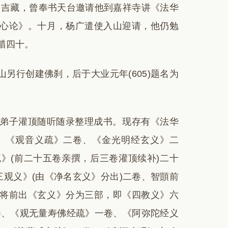
沙门吉藏，曾奉书天台邀请他到嘉祥寺讲《法华
心论》。十月，杨广遣使入山迎请，他仍勉
腊四十。
另行创建佛刹，后于大业元年(605)题名为
弟子灌顶随听随录整理成书。现存有《法华
、《观音义疏》二卷、《金光明经玄义》二
》(前二十五卷亲撰，后三卷灌顶续补)二十
三观义》(由《净名玄义》分出)二卷、智顗前
将前出《玄义》分为三部，即《四教义》六
卷、《观无量寿佛经疏》一卷、《阿弥陀经义