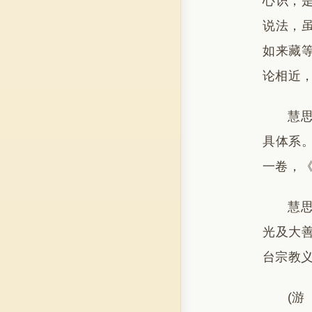
心识，
说法，
如来藏
论相近
慧
具体系
一卷，
慧
光及大
台宗教
(游