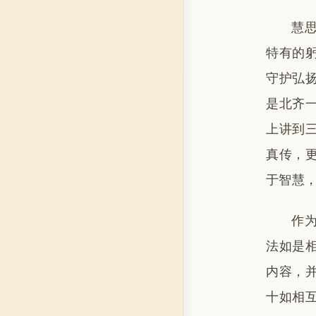
慧
特有的
守护弘
是北齐
上讲到
真传，
于智慧
作
法如是
内容，
十如相