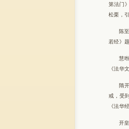
第法门》
松栗，
陈至
若经》
慧
《法华
隋
戒，受到
《法华
开皇