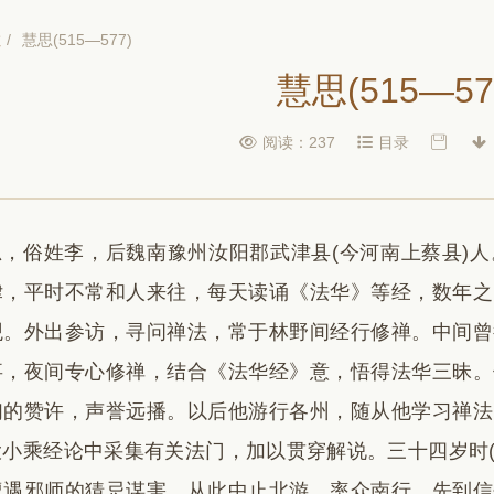
教
/
慧思(515—577)
慧思(515—57
阅读：237
目录
思，俗姓李，后魏南豫州汝阳郡武津县(今河南上蔡县)
律，平时不常和人来往，每天读诵《法华》等经，数年之
观。外出参访，寻问禅法，常于林野间经行修禅。中间曾
事，夜间专心修禅，结合《法华经》意，悟得法华三昧。
们的赞许，声誉远播。以后他游行各州，随从他学习禅法
小乘经论中采集有关法门，加以贯穿解说。三十四岁时(
遭遇邪师的猜忌谋害，从此中止北游，率众南行。先到信