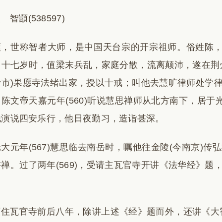
 智顗(538597)
顗，世称智者大师，是中国天台宗的开宗祖师。俗姓陈，
。十七岁时，值梁末兵乱，家庭分散，流离颠沛，遂在荆
沙市)果愿寺法绪出家，授以十戒；叫他去慧旷律师处学
陈文帝天嘉元年(560)听说慧思禅师从北方南下，居于
他演说四安乐行，他日夜勤习，造诣甚深。
大元年(567)慧思临去南岳时，嘱他往金陵(今南京)
禅。过了两年(569)，受请主瓦官寺开讲《法华经》
。
顗住瓦官寺前后八年，除讲上述《经》题而外，还讲《大