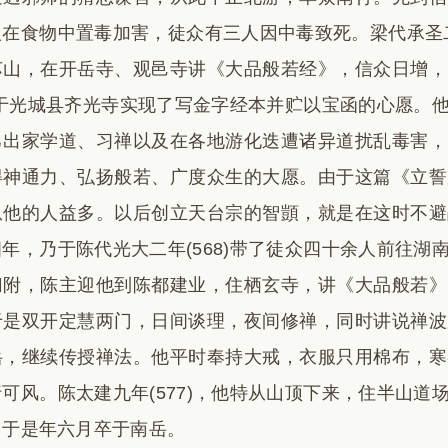
在食物中置毒加害，徒众有三人因中毒致死。梁代承圣二
苏山，在开岳寺、观邑寺讲《大品般若经》，信众日增，
)，于光城县齐光寺实现了写金字经本并贮以宝函的心愿
己出家学道、习禅以及在各地游化迭遭诸异道扰乱毒害，
得神通力、弘扬般若、广度众生的大愿。由于这篇《立誓
从他的人益多。以后创立天台宗的智顗，就是在这时不避
年，乃于陈代光大二年(568)带了徒众四十余人前往
归附，陈主迎他到陈都建业，住栖玄寺，讲《大品般若》
于是双开定慧两门，日间谈理，夜间修禅，同时讲说禅波
岳，继续传授禅法。他平时奉持大戒，衣服只用棉布，寒
可风。陈太建九年(577)，他特从山顶下来，住半山
，于是年六月卒于南岳。