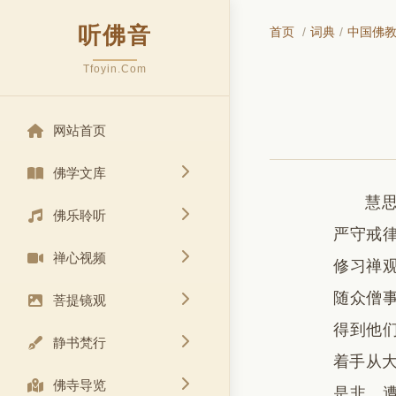
听佛音
首页
/
词典
/
中国佛
Tfoyin.Com
网站首页
佛学文库
慧
佛乐聆听
严守戒
禅心视频
修习禅
随众僧
菩提镜观
得到他
静书梵行
着手从大
佛寺导览
是非，