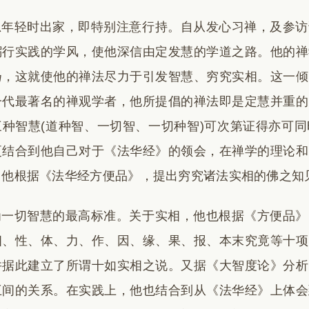
思年轻时出家，即特别注意行持。自从发心习禅，及参访
躬行实践的学风，使他深信由定发慧的学道之路。他的禅
扬，这就使他的禅法尽力于引发智慧、穷究实相。这一倾
一代最著名的禅观学者，他所提倡的禅法即是定慧并重的
三种智慧(道种智、一切智、一切种智)可次第证得亦可
更结合到他自己对于《法华经》的领会，在禅学的理论和
，他根据《法华经方便品》，提出穷究诸法实相的佛之知
为一切智慧的最高标准。关于实相，他也根据《方便品》
相、性、体、力、作、因、缘、果、报、本末究竟等十项
并据此建立了所谓十如实相之说。又据《大智度论》分析 
互间的关系。在实践上，他也结合到从《法华经》上体会