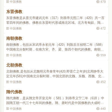
护、安法钦、彊梁娄至等人分别在敦煌、洛阳、天水、长安、嵩山、
中国佛教
479
陈留、淮阳、相州、广..
东晋佛教
东晋佛教是从晋元帝建武元年（317）到恭帝元熙二年（420）共一百
零四年间的佛教。佛教在东晋时代形成南北区域。北方有匈奴、羯、
鲜卑、氐、羌等民族所建立的二赵、三秦、四燕、五凉及夏、成（成
中国佛教
472
汉）等十六国。这些地..
南朝佛教
南朝佛教，包括从宋武帝永初元年（420）到陈后主祯明二年（588）
中国南北分裂时期，在南方宋、齐、梁、陈四个朝代的佛教。南朝各
代对于佛教的态度，大略与东晋相同，统治阶级及一般文人学士也大
中国佛教
559
都崇信佛教。宋诸帝中..
北朝佛教
北朝佛教,是包括从北魏明元帝泰常年(420,即晋亡之年)到北周静帝大
定元年(581)中国南北分裂时期，中国北部的北魏、东魏、西魏、北
齐、北周诸代的佛教。北魏拓跋氏从道武帝（396409）和晋室通聘
中国佛教
452
后，即信奉佛教。道武帝..
隋代佛教
隋代佛教，是从隋文帝开皇元年（ 581 ）到恭帝义宁二年（618 ）中
国隋王朝一代三十七年间的佛教。隋、唐时代是中国佛教的大成时
期。隋代虽然立国不久，但在政治上统一了南北两朝，各种文化也出
中国佛教
440