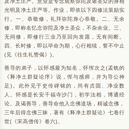
及净土庄严。意业是专念观察弥陀及诸圣众的身相
光明及净土庄严等。作业，即依以下四修法策励实
行。一、恭敬修，礼拜弥陀身心恭敬。二、无余
修，即称名忆念弥陀及净土圣众，不杂余业。三、
无间修，即修行三业乃至回向发愿，无有间断。
四、长时修，即以毕命为期，心行相续，誓不中止
(见《往生礼赞偈》)。
善导的弟子，以怀感最为知名，怀恽次之(孟铣的
《释净土群疑论序》说，恽与感师，并为导公神
足)。此外见于史传碑铭的，尚有贞固、净业数
人。怀感是长安千福寺沙门，初学法相，博通经
论。及谒善导，善导命他入念佛道场，精诚念佛，
三年后得念佛三昧，著有《释净土群疑论》七卷行
世(《宋高僧传》卷六)。