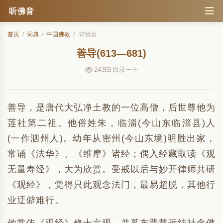
听佛音
首页
/
词典
/
中国佛教
/
详情页
善导(613—681)
243
目录
善导，是唐代大弘净土教的一位高僧，后世尊他为
莲社第二祖。他俗姓朱，临淄(今山东临淄县)人
(一作泗州人)。幼年从密州(今山东境)明胜出家，
常诵《法华》、《维摩》诸经；偶入经藏取读《观
无量寿经》，大为欣赏。受戒以后与妙开律师共研
《观经》，觉得只此观念法门，最易超脱，其他行
业迂僻难行。