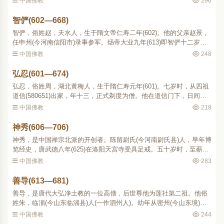
中国佛教
296
《传》、《状》、《塔..
智俨(602—668)
智俨，俗姓赵，天水人，生于隋文帝仁寿二年(602)。他的父亲赵景，
任申州(今河南信阳市)录事参军。炀帝大业九年(613)即智俨十二岁
时，法顺到他家里，请求把智俨给他作弟子，赵景夫妇欣然应允，法
中国佛教
248
顺就把智俨交高足弟子..
弘忍(601—674)
弘忍，俗姓周，湖北黄梅人，生于隋仁寿元年(601)。七岁时，从四祖
道信(580651)出家，年十三，正式剃度为僧。他在道信门下，日间从
事劳动，夜间静坐习禅。道信常以禅宗顿渐宗旨考验他，他触事解
中国佛教
218
悟，尽得道信的禅法。..
神秀(606—706)
神秀，是中国禅宗北派的开创者。陈留尉氏(今河南尉氏县)人，早年博
览经史，唐武德八年(625)在洛阳天宫寺受具足戒。五十岁时，至蕲州
黄梅县双峰东山寺(在湖北黄梅县东北三十里)参谒弘忍(602674)，从事
中国佛教
283
打柴汲水等劳役..
善导(613—681)
善导，是唐代大弘净土教的一位高僧，后世尊他为莲社第二祖。他俗
姓朱，临淄(今山东临淄县)人(一作泗州人)。幼年从密州(今山东境)明
胜出家，常诵《法华》、《维摩》诸经；偶入经藏取读《观无量寿
中国佛教
244
经》，大为欣赏。受戒..