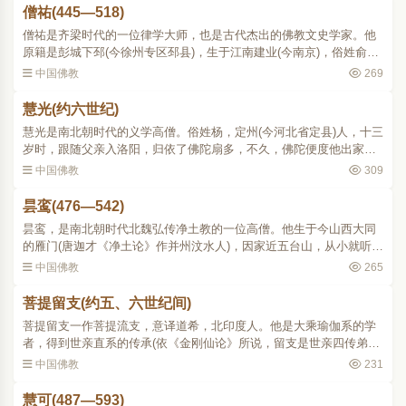
僧祐(445—518)
僧祐是齐梁时代的一位律学大师，也是古代杰出的佛教文史学家。他
原籍是彭城下邳(今徐州专区邳县)，生于江南建业(今南京)，俗姓俞
氏。幼小时随父母入建初寺(当时在建业城内)礼拜，欢喜踊跃，就不肯
中国佛教
269
回家。父母依从他的..
慧光(约六世纪)
慧光是南北朝时代的义学高僧。俗姓杨，定州(今河北省定县)人，十三
岁时，跟随父亲入洛阳，归依了佛陀扇多，不久，佛陀便度他出家，
常为人讲经，有圣沙弥之称。佛陀以戒律为智慧的基本，令他先听讲
中国佛教
309
《四分律》。既而回..
昙鸾(476—542)
昙鸾，是南北朝时代北魏弘传净土教的一位高僧。他生于今山西大同
的雁门(唐迦才《净土论》作并州汶水人)，因家近五台山，从小就听了
有关文殊菩萨灵异的传说。十余岁时，即登山访寻，备见遗迹，心里
中国佛教
265
非常感动，于是出家..
菩提留支(约五、六世纪间)
菩提留支一作菩提流支，意译道希，北印度人。他是大乘瑜伽系的学
者，得到世亲直系的传承(依《金刚仙论》所说，留支是世亲四传弟
子)。他不但深通显教，还熟悉当时流行的秘密陀罗尼法门。北魏永平
中国佛教
231
元年(508)，携带大量..
慧可(487—593)