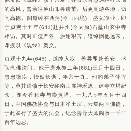
他常依《观经》修十六观，并慕东晋慧远结社念佛
的高风，曾亲往庐山叩寻遗范。后更周游各地，访
问高德。闻道绰在西河(今山西境)，盛弘净业，即
于贞观十五年(641)赴并州(今太原)石壁山玄中寺
相访。其时正值严冬，旅途艰苦，道绰悯他远来，
即授以《观经》奥义。
贞观十九年(645)，道绰入寂，善导即赴长安，盛
弘念佛法门。他于唐永隆二年(681)三月十四日，
忽患微疾，怡然长逝，年六十九。他的弟子怀恽
等，葬其遗骸于长安终南山麓神禾原，建寺立塔纪
念，即今香积寺与崇灵塔。一九八○年五月十四
日，中国佛教协会与日本净土宗，云集两国佛徒，
于此举行了盛大的法会，纪念善导大师圆寂一千三
百年远忌。