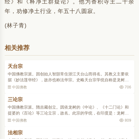
经》和《释净土群疑论》。他为香积寺主二十余
年，劝修净土行业，年五十八圆寂。
(林子青)
相关推荐
天台宗
中国佛教宗派。因创始人智顗常住浙江天台山而得名。其教义主要依
据《妙法莲华经》，故亦也称法华宗。史略天台宗学统自称是龙树、
慧文、慧思、智顗、灌顶、智威、玄朗、湛然九祖相承。该宗思想，
中国佛教
706
虽肇于龙树，实则启蒙..
三论宗
中国佛教宗派。隋吉藏创立。因依龙树的《中论》、《十二门论》和
提婆的《百论》等三论立宗，故名。此宗的学统，在印度是：龙树一
提婆一罗睺罗一青目一须利耶苏摩一鸠摩罗什。在中国则是：鸠摩罗
中国佛教
809
什一僧肇一僧朗一僧诠..
法相宗