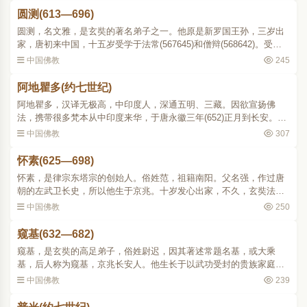
圆测(613—696)
圆测，名文雅，是玄奘的著名弟子之一。他原是新罗国王孙，三岁出
家，唐初来中国，十五岁受学于法常(567645)和僧辩(568642)。受戒
后，住长安玄法寺。钻研《毗昙》、《成实》、《俱舍》、《婆沙》
中国佛教
245
等论，及其注疏。在玄..
阿地瞿多(约七世纪)
阿地瞿多，汉译无极高，中印度人，深通五明、三藏。因欲宣扬佛
法，携带很多梵本从中印度来华，于唐永徽三年(652)正月到长安。他
来华的时间在玄奘游学印度归来之后。这时大唐国威远振，国内佛法
中国佛教
307
兴盛，印度高僧陆续前..
怀素(625—698)
怀素，是律宗东塔宗的创始人。俗姓范，祖籍南阳。父名强，作过唐
朝的左武卫长史，所以他生于京兆。十岁发心出家，不久，玄奘法师
回长安(645)，他就坚决要求从玄奘受学。显庆中(656660)，二十二岁
中国佛教
250
时，从道成受戒并学..
窥基(632—682)
窥基，是玄奘的高足弟子，俗姓尉迟，因其著述常题名基，或大乘
基，后人称为窥基，京兆长安人。他生长于以武功受封的贵族家庭
里；父亲尉迟宗，唐左金吾将军、松州都督，封江油县开国公。窥基
中国佛教
239
出身将门，少习儒经，善于..