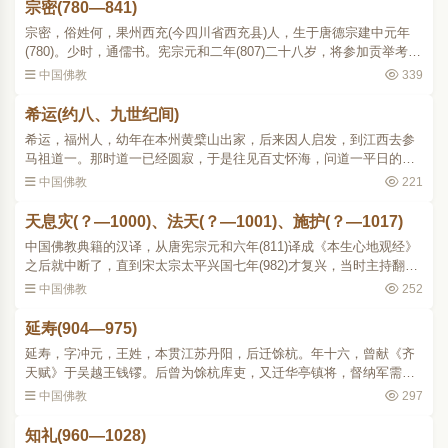
宗密(780—841)
宗密，俗姓何，果州西充(今四川省西充县)人，生于唐德宗建中元年
(780)。少时，通儒书。宪宗元和二年(807)二十八岁，将参加贡举考
试，偶然造谒荷泽神会系下的遂州大云寺道圆，言下相契，便从他出
中国佛教
339
家，当年从拯律师受具..
希运(约八、九世纪间)
希运，福州人，幼年在本州黄檗山出家，后来因人启发，到江西去参
马祖道一。那时道一已经圆寂，于是往见百丈怀海，问道一平日的机
缘，怀海向他说起关于 竖拂被喝、三日耳聋的一段话。希运自称得见
中国佛教
221
道一的大机大用，怀..
天息灾(？—1000)、法天(？—1001)、施护(？—1017)
中国佛教典籍的汉译，从唐宪宗元和六年(811)译成《本生心地观经》
之后就中断了，直到宋太宗太平兴国七年(982)才复兴，当时主持翻译
工作的即是天息灾、法天、施护三人。法天是中印度摩伽陀国那烂陀
中国佛教
252
寺僧，原出刹帝利族..
延寿(904—975)
延寿，字冲元，王姓，本贯江苏丹阳，后迁馀杭。年十六，曾献《齐
天赋》于吴越王钱镠。后曾为馀杭库吏，又迁华亭镇将，督纳军需。
他因为自幼信佛，戒杀放生，擅自动用库钱买鱼虾等物放生，事发被
中国佛教
297
判死刑，押赴市曹而面..
知礼(960—1028)