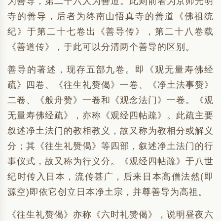
为善导，第二十六人为善道。此则前者为京师光明
寺的善导，后者为终南山悟真寺的善道《佛祖统
纪》于第二十七卷出《善导传》，第二十八卷载
《善道传》，于此可以分清两个善导的区别。
善导的著述，现存五部九卷。即《观无量寿佛经
疏》四卷、《往生礼赞偈》一卷、《净土法事赞》
二卷、《般舟赞》一卷和《观念法门》一卷。《观
无量寿佛经疏》，亦称《观经四帖疏》。此疏主要
叙述净土法门的教相教义，故又称为教相分或解义
分；其《往生礼赞偈》等四部，叙述净土法门的行
事仪式，故又称为行义分。《观经四帖疏》于八世
纪时传入日本，流传甚广，后来日本高僧法然(即
源空)即依它创立日本净土宗，并尊善导为高祖。
《往生礼赞偈》亦称《六时礼赞偈》，说明昼夜六