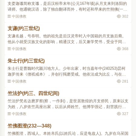
支娄迦谶简称支谶，是后汉桓帝末年(公元167年顷)从月支来到洛阳的
译师。他通晓汉语，除了独自翻译而外，有时还和早来的竺朔佛(一称
竺佛朔)合作。他译经的年代是在灵帝光和、中平年间(178189)，比安
中国佛教
302
世高稍迟，译籍基..
支谦(约三世纪)
支谦名越，号恭明。他的祖先是后汉灵帝时入中国籍的月支族后裔。
他从小就受汉族文化的影响，精通汉文，后又兼学梵书，受业于同族
学者支亮，通达大乘佛教理论。他对从前那些过分朴质以致隐晦义理
中国佛教
368
的译本很不满意。汉献..
朱士行(约三世纪)
朱士行是曹魏时代颖川地方人。少年出家，时当嘉年中(240253)昙柯
迦罗传来《僧祇戒本》，并创行羯磨受戒。他依法成为比丘，与在他
以前仅仅以离俗为僧的有别。从这一点上，后人也将他当作汉土真正
中国佛教
281
沙门的第一人。他出家..
竺法护(约三、四世纪间)
竺法护梵名达磨罗察(察，一作刹)，是世居敦煌的月支侨民，原来以支
为姓，八岁依竺高座出家，以后从师姓竺。他博学强记，刻苦践行，
深感当时(曹魏末)佛教徒只重视寺庙图像，而忽略了西域大乘经典的传
中国佛教
327
译，因此决心宏法..
竺佛图澄(232—348)
竺佛图澄，西域人。本姓帛氏(以姓氏论，应是龟兹人)。九岁在乌苌国