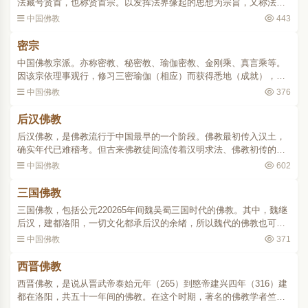
法藏号贤首，也称贤首宗。以发挥法界缘起的思想为宗旨，又称法界
宗。史略此宗传承为杜顺一智俨一法藏一澄观一宗密。该宗推戴杜顺
中国佛教
443
为初祖，而实际创始人..
密宗
中国佛教宗派。亦称密教、秘密教、瑜伽密教、金刚乘、真言乘等。
因该宗依理事观行，修习三密瑜伽（相应）而获得悉地（成就），故
名。渊源印度最后一个时期的佛教中密教盛行，其教典总称为怛多
中国佛教
376
罗。密教在教理上以大乘..
后汉佛教
后汉佛教，是佛教流行于中国最早的一个阶段。佛教最初传入汉土，
确实年代已难稽考。但古来佛教徒间流传着汉明求法、佛教初传的史
话，同时也传说汉明之前佛教即已传入，两说各自发展。最后，汉明
中国佛教
602
求法说颇为一般佛教徒..
三国佛教
三国佛教，包括公元220265年间魏吴蜀三国时代的佛教。其中，魏继
后汉，建都洛阳，一切文化都承后汉的余绪，所以魏代的佛教也可说
是后汉佛教的延长。在这个时期，有天竺、安息、康居等国的沙门昙
中国佛教
371
柯迦罗、昙谛、康僧铠..
西晋佛教
西晋佛教，是说从晋武帝泰始元年（265）到愍帝建兴四年（316）建
都在洛阳，共五十一年间的佛教。在这个时期，著名的佛教学者竺法