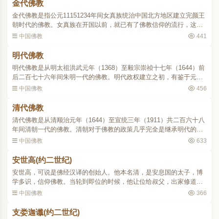
金代佛教
金代佛教是指公元11151234年间女真族统治中国北方地区建立完颜王
朝时代的佛教。女真族在开国以前，就已有了佛教信仰的流行，这是
从它邻境奉行佛教的高丽、渤海等国传入的。迨建国后，它以武力灭
中国佛教
441
辽，又继承了辽代社会..
明代佛教
明代佛教是从明太祖洪武元年（1368）至毅宗崇祯十七年（1644）前
后二百七十六年间朱明一代的佛教。明代政权建立之初，有鉴于元代
崇奉喇嘛教的流弊，转而支持汉地传统的佛教各宗派，因此喇嘛教在
中国佛教
456
内地渐衰，而禅、净、..
清代佛教
清代佛教是从清顺治元年（1644）至宣统三年（1911）共二百六十八
年间清朝一代的佛教。清朝对于佛教的政策几乎完全是继承明代的。
首先在管理方面仿照明代僧官制度，在京设立僧录司，所有僧官都经
中国佛教
633
礼部考选，吏部委任。..
安世高(约二世纪)
安世高，可说是佛经汉译的创始人。他本名清，是安息国的太子，博
学多识，信仰佛教。当轮到即位的时候，他让位给叔父，出家修道。
他精研阿毗昙，修习禅定，游化西域各地；于汉桓帝建和初年(147)，
中国佛教
366
辗转来到中国洛阳，..
支娄迦谶(约二世纪)