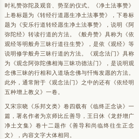
时礼赞弥陀及观音、势至的仪式。《净土法事赞》
上卷标题为《转经行道愿生净土法事赞》，下卷标
题为《安乐行道转经愿生净土法事赞》，说明《阿
弥陀经》转读行道的方法。《般舟赞》具称为《依
观经等明般舟三昧行道往生赞》，是依《观经》等
说明修学般舟三昧行道的方法。《观念法门》具称
为《观念阿弥陀佛相海三昧功德法门》，是说明观
念佛三昧的行相和入道场念佛与忏悔发愿的方法。
此外，通常附于《观念法门》之中的还有《依经明
五种增上教义》一卷。
又宋宗晓《乐邦文类》卷四载有《临终正念诀》一
篇，署名作者为京师比丘善导，王日休《龙舒增广
净土文集》卷十二题作《善导和尚临终往生正念
文》，内容文字大体相同。