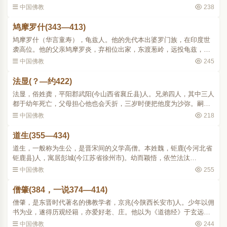
十一岁时 (354)，他原想到南地从豫章名儒范宣子去隐居，适值战事，
中国佛教
238
道路不通，没有..
鸠摩罗什(343—413)
鸠摩罗什（华言童寿），龟兹人。他的先代本出婆罗门族，在印度世
袭高位。他的父亲鸠摩罗炎，弃相位出家，东渡葱岭，远投龟兹，被
龟兹王迎为国师，后被逼和王妹耆婆结婚，生鸠摩罗什和弗沙提婆兄
中国佛教
245
弟二人。罗什于七岁随..
法显(？—约422)
法显，俗姓龚，平阳郡武阳(今山西省襄丘县)人。兄弟四人，其中三人
都于幼年死亡，父母担心他也会夭折，三岁时便把他度为沙弥。嗣因
他在家患重病，送到寺院里住就好了，从此他便不大回家。父母死
中国佛教
218
后，便决心出家，二十..
道生(355—434)
道生，一般称为生公，是晋宋间的义学高僧。本姓魏，钜鹿(今河北省
钜鹿县)人，寓居彭城(今江苏省徐州市)。幼而颖悟，依竺法汰
(320387)出家，随师姓竺。披读经文，一览能诵，十五岁便登讲座。
中国佛教
255
到受具戒之年，便以善于接..
僧肇(384，一说374—414)
僧肇，是东晋时代著名的佛教学者，京兆(今陕西长安市)人。少年以佣
书为业，遂得历观经籍，亦爱好老、庄。他以为《道德经》于玄远之
道还未尽善，后来看到旧译《维摩经》，披寻玩味，始知所归，因而
中国佛教
244