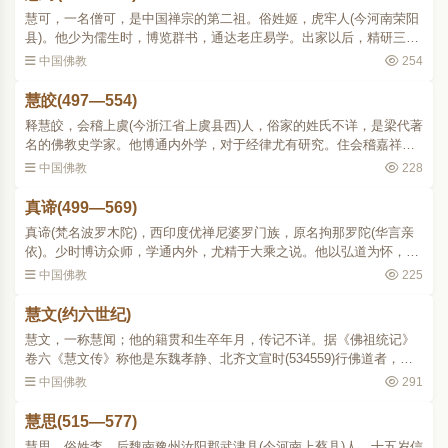
慧可，一名僧可，是中国禅宗的第二祖。俗姓姬，虎牢人(今河南荣阳
县)。他少为儒生时，博览群书，通达老庄易学。出家以后，精研三藏
内典。年约四十岁时，遇天竺沙门菩提达摩在嵩洛(今河南嵩山洛阳)游
中国佛教
254
化，即礼他为师。..
慧皎(497—554)
释慧皎，会稽上虞(今浙江省上虞县西)人，俗家的姓氏不详，是梁代著
名的佛教史学家。他博通内外学，对于经律尤有研究。住会稽嘉祥寺
(在今浙江省绍兴市)。每当春夏则讲说弘法，秋冬则专心著述。他还曾
中国佛教
228
住过宏普寺(在会..
真谛(499—569)
真谛(梵名波罗木陀)，西印度优禅尼婆罗门族，原名拘那罗陀(华言亲
依)。少时博访众师，学通内外，尤精于大乘之说。他以弘道为怀，泛
海南游，止于扶南国。梁武帝大同年间(535545)，派直后(官名)张汜送
中国佛教
225
扶南国的使者返国..
慧文(约六世纪)
慧文，一称慧闻；他的籍贯和生卒年月，传记不详。据《佛祖统记》
卷六《慧文传》称他是东魏孝静、北齐文宣时(534559)行佛道者，另
一说他是北齐时(550577)专业大乘的人。根据慧思自述的《立誓愿
中国佛教
291
文》和道宣《续高僧传》..
慧思(515—577)
慧思，俗姓李，后魏南豫州汝阳郡武津县(今河南上蔡县)人。十五岁信