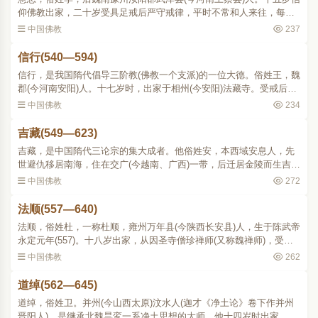
仰佛教出家，二十岁受具足戒后严守戒律，平时不常和人来往，每天
读诵《法华》等经，数年之间便满千遍。又因阅读《妙胜定经》，开
中国佛教
237
始修习禅观。外出参..
信行(540—594)
信行，是我国隋代倡导三阶教(佛教一个支派)的一位大德。俗姓王，魏
郡(今河南安阳)人。十七岁时，出家于相州(今安阳)法藏寺。受戒后，
博涉经论，重视行持。认为佛教须应时宜，实行济度，不应空讲理
中国佛教
234
论。又比丘生活方式..
吉藏(549—623)
吉藏，是中国隋代三论宗的集大成者。他俗姓安，本西域安息人，先
世避仇移居南海，住在交广(今越南、广西)一带，后迁居金陵而生吉
藏。幼年时，父亲带他去见真谛，真谛为他取名吉藏。吉藏的上辈本
中国佛教
272
奉佛教，他的父亲后来..
法顺(557—640)
法顺，俗姓杜，一称杜顺，雍州万年县(今陕西长安县)人，生于陈武帝
永定元年(557)。十八岁出家，从因圣寺僧珍禅师(又称魏禅师)，受持
定业。后来在庆州、清河、骊山、三原、武功等地说教，所说直显正
中国佛教
262
理，删去浮词。当..
道绰(562—645)
道绰，俗姓卫。并州(今山西太原)汶水人(迦才《净土论》卷下作并州
晋阳人)，是继承北魏昙鸾一系净土思想的大师。他十四岁时出家，对