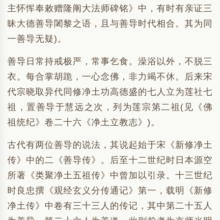
主怀恽奉敕赠隆阐大法师碑铭》中，有时有亲证三
昧大德善导闍黎之语，且与善导时代相合。其为同
一善导无疑)。
善导日常持戒极严，常事乞食。澡浴以外，不脱三
衣。每合掌胡跪，一心念佛，非力竭不休。后来宋
代宗晓取异代同修净土功高德盛的七人立为莲社七
祖，置善导于慧远之次，列为莲宗第二祖(见《佛
祖统纪》卷二十六《净土立教志》)。
古代有两位善导的说法，其说起始于宋《新修净土
传》中的二《善导传》。后至十二世纪时日本源空
所著《类聚净土五祖传》中曾加以引录。十三世纪
时良忠撰《观经玄义分传通记》第一，载明《新修
净土传》中卷有三十三人的传记，其中第二十五人