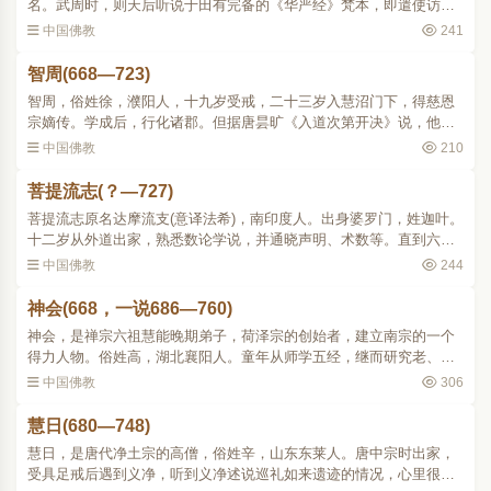
名。武周时，则天后听说于田有完备的《华严经》梵本，即遣使访求
并骋请译人，实叉难陀便以此因缘，带着《华严》梵本来华。他于证
中国佛教
241
圣元年(695)到达洛..
智周(668—723)
智周，俗姓徐，濮阳人，十九岁受戒，二十三岁入慧沼门下，得慈恩
宗嫡传。学成后，行化诸郡。但据唐昙旷《入道次第开决》说，他未
尝至长安，而声闻遐被。在玄奘门下的慈恩、西明两系的论争中，慧
中国佛教
210
沼著《成唯识论了义灯..
菩提流志(？—727)
菩提流志原名达摩流支(意译法希)，南印度人。出身婆罗门，姓迦叶。
十二岁从外道出家，熟悉数论学说，并通晓声明、术数等。直到六十
岁，遇着大乘上座部三藏耶舍瞿沙(称音)，辩论屈服，才改信佛教，注
中国佛教
244
意实践，五年间就..
神会(668，一说686—760)
神会，是禅宗六祖慧能晚期弟子，荷泽宗的创始者，建立南宗的一个
得力人物。俗姓高，湖北襄阳人。童年从师学五经，继而研究老、
庄，都很有造诣。后来读《后汉书》知道有佛教，由此倾心于佛法，
中国佛教
306
遂至本府国昌寺从颢元出..
慧日(680—748)
慧日，是唐代净土宗的高僧，俗姓辛，山东东莱人。唐中宗时出家，
受具足戒后遇到义净，听到义净述说巡礼如来遗迹的情况，心里很羡