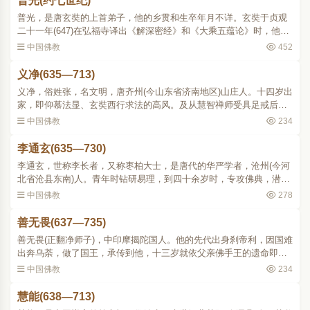
普光(约七世纪)
普光，是唐玄奘的上首弟子，他的乡贯和生卒年月不详。玄奘于贞观
二十一年(647)在弘福寺译出《解深密经》和《大乘五蕴论》时，他就
担任了笔受。直到麟德元年(664)，玄奘在玉华宫译出《咒五首经》他
中国佛教
452
还参预译场(见《开..
义净(635—713)
义净，俗姓张，名文明，唐齐州(今山东省济南地区)山庄人。十四岁出
家，即仰慕法显、玄奘西行求法的高风。及从慧智禅师受具足戒后，
学习道宣、法砺两家律部的文疏五年，前往洛阳学《对法》(《集
中国佛教
234
论》)、《摄论》，又往..
李通玄(635—730)
李通玄，世称李长者，又称枣柏大士，是唐代的华严学者，沧州(今河
北省沧县东南)人。青年时钻研易理，到四十余岁时，专攻佛典，潜心
《华严》。当时正值八十《华严》译成。于开元七年(719)春，他携带
中国佛教
278
新译《华严经》到..
善无畏(637—735)
善无畏(正翻净师子)，中印摩揭陀国人。他的先代出身刹帝利，因国难
出奔乌荼，做了国王，承传到他，十三岁就依父亲佛手王的遗命即
位。兄弟们不服，起兵相争，他于平乱之后，让位于兄，决意出家。
中国佛教
234
先至南印海滨觅得殊胜..
慧能(638—713)