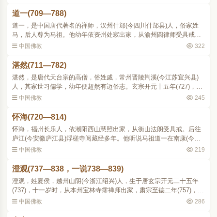
(开元八年)到洛阳(..
道一(709—788)
道一，是中国唐代著名的禅师，汉州什邡(今四川什邡县)人，俗家姓
马，后人尊为马祖。他幼年依资州处寂出家，从渝州圆律师受具戒。
开元中(735年顷)，到衡山，结庵而住，整日坐禅。当时南岳怀让住在
中国佛教
322
般若寺，见他很不凡..
湛然(711—782)
湛然，是唐代天台宗的高僧，俗姓戚，常州晋陵荆溪(今江苏宜兴县)
人，其家世习儒学，幼年便超然有迈俗志。玄宗开元十五年(727)，他
年十七岁，游浙东，寻师访道。至十八年(730)，于东阳遇金华方岩，
中国佛教
245
示以天台教门并授以..
怀海(720—814)
怀海，福州长乐人，依潮阳西山慧照出家，从衡山法朗受具戒。后往
庐江(今安徽庐江县)浮槎寺阅藏经多年。他听说马祖道一在南康(今江
西赣县)开法，即前往参学，与西堂智藏同称入室。他侍奉道一六年，
中国佛教
219
得到印可。道一圆寂..
澄观(737—838，一说738—839)
澄观，姓夏侯，越州山阴(今浙江绍兴)人，生于唐玄宗开元二十五年
(737)，十一岁时，从本州宝林寺霈禅师出家，肃宗至德二年(757)，从
妙善寺常照受具足戒。乾元年(758759)中依润州栖霞寺醴律师，学相
中国佛教
286
部律；后回本州，依..