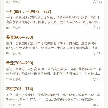
慕，就立志远游。武周大足年间(701)，泛船渡海，经昆仑(今康道尔群
中国佛教
273
岛)、佛誓(今苏门答..
一行(683，一说673—727)
一行，是我国古代有数的天文学家，也是密宗教理的组织者。他生于
唐高宗弘道元年(683)，圆寂于唐玄宗开元十五年(727)十月，年仅四十
五岁。一行原籍魏州昌乐县(依《旧唐书》卷一百九十一之说，当今河
中国佛教
277
南省南乐县境，《..
鉴真(688—763)
鉴真，是我国唐代赴日本传戒并首创日本律宗的高僧。唐垂拱四年
(688)，生于扬州江阳县，俗姓淳于，十四岁从智满禅师出家为沙弥，
神龙元年 (705)，从光州道岸律师受菩萨戒，景龙元年(707)，游学东
中国佛教
234
都洛阳，继入西京长安..
希迁(700—790)
希迁，俗姓陈，端州高要(今广东省高要县)人。年轻时即沉毅果断，自
信力特强。他反对乡邑迷信神祠、定期杀牛洒酒的祭祀，每逢祀期，
就前往毁祠夺牛，态度坚决。旋赴曹溪，投禅家南宗慧能门下，受度
中国佛教
261
为沙弥。慧能逝世时..
不空(705—774)
不空，具名不空金刚，是他受灌顶的号，他名智藏，或称不空智。是
狮子国(今斯里兰卡)人，生于公元705年(唐神龙元年)，幼年出家，十
四岁在闍婆国 (今印度尼西亚爪哇)遇见金刚智三藏，随来中国，720年
中国佛教
257