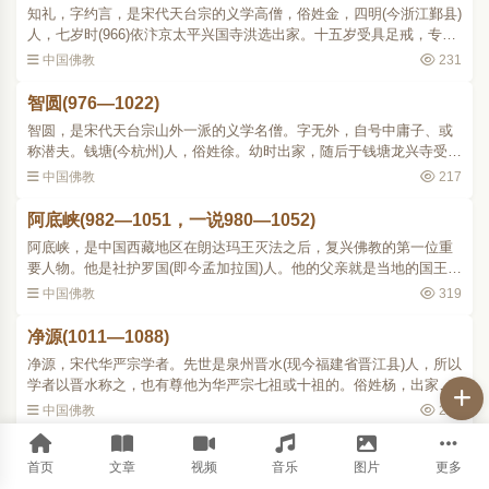
知礼，字约言，是宋代天台宗的义学高僧，俗姓金，四明(今浙江鄞县)
人，七岁时(966)依汴京太平兴国寺洪选出家。十五岁受具足戒，专研
律部。二十岁(979)从天台螺溪传教院义通(927988)学天台教观。太宗
中国佛教
231
端拱元年(988)义..
智圆(976—1022)
智圆，是宋代天台宗山外一派的义学名僧。字无外，自号中庸子、或
称潜夫。钱塘(今杭州)人，俗姓徐。幼时出家，随后于钱塘龙兴寺受
戒。二十一岁，受儒学，但仍以习释氏为本务，即往奉先寺依源清学
中国佛教
217
习天台教观。后隐居于..
阿底峡(982—1051，一说980—1052)
阿底峡，是中国西藏地区在朗达玛王灭法之后，复兴佛教的第一位重
要人物。他是社护罗国(即今孟加拉国)人。他的父亲就是当地的国王，
名叫善祥；他的母亲名叫吉祥光。这位国王有三个儿子，长子叫莲花
中国佛教
319
藏，次子叫月藏，幼..
净源(1011—1088)
净源，宋代华严宗学者。先世是泉州晋水(现今福建省晋江县)人，所以
学者以晋水称之，也有尊他为华严宗七祖或十祖的。俗姓杨，出家受
具足戒后，到处参学，起初从五台承迁学《华严经》，继从横海明覃
中国佛教
267
学李通玄的新《华严..
元照(1048—1116)
首页
文章
视频
音乐
图片
更多
元照，字湛然，俗姓唐，浙江余杭人，是北宋时期弘传律宗和净土教