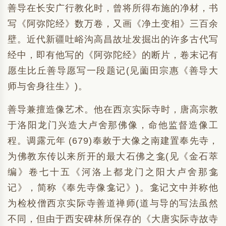
善导在长安广行教化时，曾将所得布施的净材，书
写《阿弥陀经》数万卷，又画《净土变相》三百余
壁。近代新疆吐峪沟高昌故址发掘出的许多古代写
经中，即有他写的《阿弥陀经》的断片，卷末记有
愿生比丘善导愿写一段题记(见薗田宗惠《善导大
师与舍身往生》)。
善导兼擅造像艺术。他在西京实际寺时，唐高宗教
于洛阳龙门兴造大卢舍那佛像，命他监督造像工
程。调露元年 (679)奉敕于大像之南建置奉先寺，
为佛教东传以来所开的最大石佛之龛(见《金石萃
编》卷七十五《河洛上都龙门之阳大卢舍那龛
记》，简称《奉先寺像龛记》)。龛记文中并称他
为检校僧西京实际寺善道禅师(道与导的写法虽然
不同，但由于西安碑林所保存的《大唐实际寺故寺