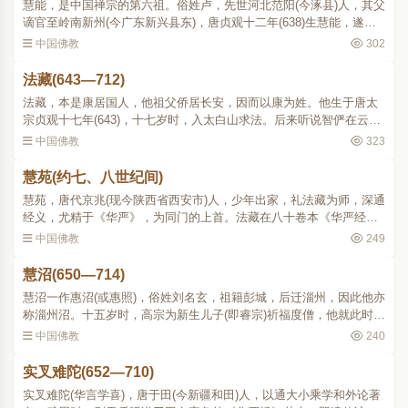
慧能，是中国禅宗的第六祖。俗姓卢，先世河北范阳(今涿县)人，其父
谪官至岭南新州(今广东新兴县东)，唐贞观十二年(638)生慧能，遂为
广东新州人。慧能幼年丧父，后移南海，家境贫困，靠卖柴养母。有
中国佛教
302
一天，能在市中，..
法藏(643—712)
法藏，本是康居国人，他祖父侨居长安，因而以康为姓。他生于唐太
宗贞观十七年(643)，十七岁时，入太白山求法。后来听说智俨在云华
寺讲《华严经》，就去听讲，因设数问请教，为智俨所赞赏，从此列
中国佛教
323
为门徒，前后数年，..
慧苑(约七、八世纪间)
慧苑，唐代京兆(现今陕西省西安市)人，少年出家，礼法藏为师，深通
经义，尤精于《华严》，为同门的上首。法藏在八十卷本《华严经》
译成后曾作《略疏》，才写了四分之一就去世了，慧苑和同门宗一分
中国佛教
249
别续写，宗一续满二..
慧沼(650—714)
慧沼一作惠沼(或惠照)，俗姓刘名玄，祖籍彭城，后迁淄州，因此他亦
称淄州沼。十五岁时，高宗为新生儿子(即睿宗)祈福度僧，他就此时受
度出家。相传他曾亲近过玄奘。青年时已博通经藏，讲《法华》、
中国佛教
240
《般若》、《涅槃》..
实叉难陀(652—710)
实叉难陀(华言学喜)，唐于田(今新疆和田)人，以通大小乘学和外论著