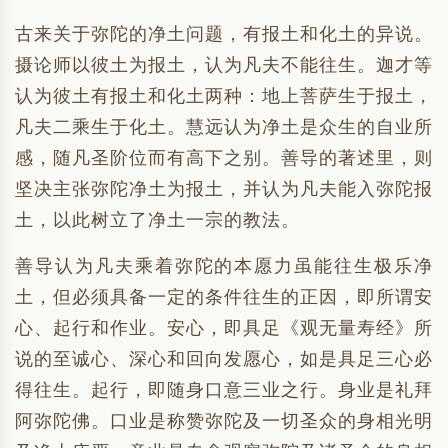
古来关于弥陀的净土问题，有报土和化土的异说。
摄论师以彼土为报土，认为凡夫不能往生。迦才等
认为彼土有报土和化土两种：地上菩萨生于报土，
凡夫二乘生于化土。慧远认为净土是众生的自业所
感，随凡圣阶位而有高下之别。善导的著述里，则
坚决主张弥陀净土为报土，并认为凡夫能入弥陀报
土，以此树立了净土一宗的教法。
善导认为凡夫乘着弥陀的本愿力虽能往生极乐净
土，但必须具备一定的条件往生的正因，即所谓安
心、起行和作业。安心，即具足《观无量寿经》所
说的至诚心、深心和回向发愿心，如是具足三心必
得往生。起行，即随身口意三业之行。身业是礼拜
阿弥陀佛。口业是称赞弥陀及一切圣众的身相光明