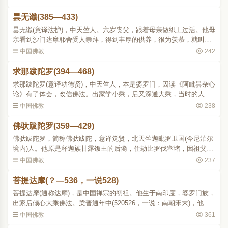
出家。不久即以善解..
昙无谶(385—433)
昙无谶(意译法护)，中天竺人。六岁丧父，跟着母亲做织工过活。他母
亲看到沙门达摩耶舍受人崇拜，得到丰厚的供养，很为羡慕，就叫他
去做达摩耶舍的弟子。十岁学念经，聪明特出，记忆力强，一天能背
中国佛教
242
三百多颂。他本学小..
求那跋陀罗(394—468)
求那跋陀罗(意译功德贤)，中天竺人，本是婆罗门，因读《阿毗昙杂心
论》有了体会，改信佛法。出家学小乘，后又深通大乘，当时的人都
尊称他为摩诃衍。刘宋元嘉十二年(435)他经过狮子国(今斯里兰卡)等
中国佛教
238
地泛海到达广州，..
佛驮跋陀罗(359—429)
佛驮跋陀罗，简称佛驮跋陀，意译觉贤，北天竺迦毗罗卫国(今尼泊尔
境内)人。他原是释迦族甘露饭王的后裔，住劫比罗伐窣堵，因祖父在
北天竺一带经商，迁居出来。五岁时，父母相继病故，寄养于舅家。
中国佛教
237
十七岁出家，在诵经..
菩提达摩(？—536，一说528)
菩提达摩(通称达摩)，是中国禅宗的初祖。他生于南印度，婆罗门族，
出家后倾心大乘佛法。梁普通年中(520526，一说：南朝宋末)，他自
印度航海来到广州，从这里北行至魏，到处以禅法教人。据说他在洛
中国佛教
361
阳看见永宁寺宝塔建..