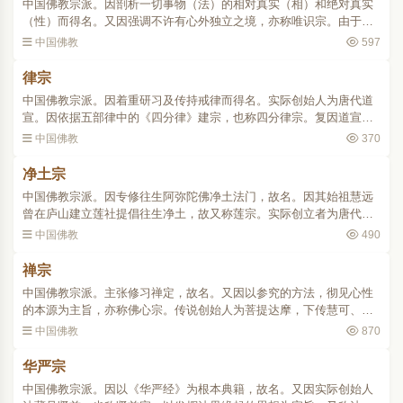
中国佛教宗派。因剖析一切事物（法）的相对真实（相）和绝对真实
（性）而得名。又因强调不许有心外独立之境，亦称唯识宗。由于创
始者玄奘及其弟子窥基常住大慈恩寺，故又称慈恩宗。史略创始人玄
中国佛教
597
奘曾游学印度17年，回..
律宗
中国佛教宗派。因着重研习及传持戒律而得名。实际创始人为唐代道
宣。因依据五部律中的《四分律》建宗，也称四分律宗。复因道宣住
终南山，又有南山律宗或南山宗之称。史略相传释迦在世时，为约束
中国佛教
370
僧众，制订了各种戒律..
净土宗
中国佛教宗派。因专修往生阿弥陀佛净土法门，故名。因其始祖慧远
曾在庐山建立莲社提倡往生净土，故又称莲宗。实际创立者为唐代善
导。历代祖师并无前后传承法统，均为后人据其弘扬净土的贡献推戴
中国佛教
490
而来。按近代印光所撰..
禅宗
中国佛教宗派。主张修习禅定，故名。又因以参究的方法，彻见心性
的本源为主旨，亦称佛心宗。传说创始人为菩提达摩，下传慧可、僧
璨、道信，至五祖弘忍下分为南宗惠能，北宗神秀，时称南能北秀。
中国佛教
870
史略佛教传入中国后，..
华严宗
中国佛教宗派。因以《华严经》为根本典籍，故名。又因实际创始人