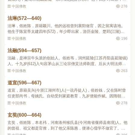
《大涅槃经》特别有所研究，曾开讲二十四遍。后于太原蒙山开化寺
中国佛教
276
从慧瓒禅师(536607)..
法琳(572—640)
法琳，俗姓陈，原籍颖川。他的远祖曾到襄阳做官，因之留寓该地。
他生于陈宣帝太建四年(572)，年少即出家，游历金陵、楚郢(江陵)各
地，遍学内外典籍。隋开皇十四年(594)，二十三岁，夏五月，隐居青
中国佛教
196
溪山鬼谷洞(地在湖..
法融(594—657)
法融，是禅宗牛头派的创始人。俗姓韦，润州延陵(江苏丹阳县延陵镇)
人。十九岁(612)入句容茅山从三论宗僧炅法师剃度。后从大明法师钻
研三论和《华严》、《大品》、《大集》、《维摩》和《法华》等经
中国佛教
263
数年。大明寂后，..
道宣(596—667)
道宣，原籍吴兴(今浙江湖州市)人(一说丹徒人)，俗姓钱，父在陈时曾
任吏部尚书，母姚氏。自幼受到家庭教育，九岁便能作赋。因隋朝大
兴佛教，他十岁时，便舍家从长安日严寺慧頵受业，第二年就在日严
中国佛教
278
道场落发。二十岁时..
玄奘(600—664)
玄奘，俗姓陈，本名袆，河南洛州缑氏县(今河南省偃师县南境)人。他
的曾祖、祖父都是官僚，到了他父亲陈惠，便潜心儒学不做官了。玄
奘生于隋文帝开皇二十年(即公元600年。关于玄奘的生平，现存的