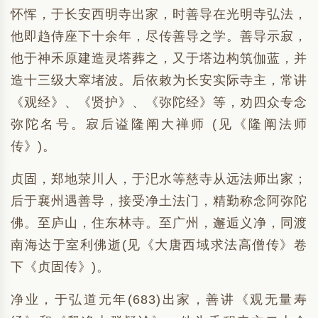
怀恽，于长安西明寺出家，时善导在光明寺弘法，
他即趋侍座下十余年，尽传善导之学。善导示寂，
他于神禾原建造灵塔葬之，又于塔边构筑伽蓝，并
造十三级大窣堵波。后依敕为长安实际寺主，常讲
《观经》、《贤护》、《弥陀经》等，劝四众专念
弥陀名号。寂后谥隆阐大禅师 (见《隆阐法师
传》)。
贞固，郑地荥川人，于汜水等慈寺从远法师出家；
后于襄州遇善导，接受净土法门，精勤称念阿弥陀
佛。至庐山，住东林寺。至广州，邂逅义净，同渡
南海达于室利佛逝(见《大唐西域求法高僧传》卷
下《贞固传》)。
净业，于弘道元年(683)出家，善讲《观无量寿