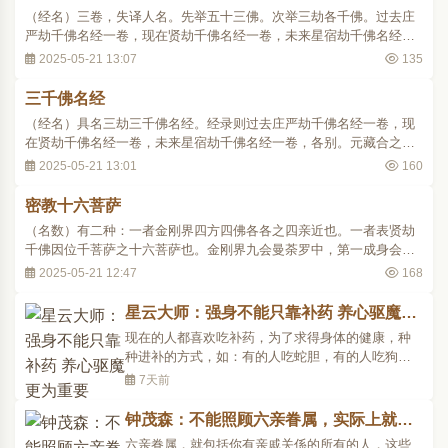
（经名）三卷，失译人名。先举五十三佛。次举三劫各千佛。过去庄
严劫千佛名经一卷，现在贤劫千佛名经一卷，未来星宿劫千佛名经一
卷之合本经也。藏经目录揭别名。
2025-05-21 13:07
135
三千佛名经
（经名）具名三劫三千佛名经。经录则过去庄严劫千佛名经一卷，现
在贤劫千佛名经一卷，未来星宿劫千佛名经一卷，各别。元藏合之为
一部，题云三劫三千佛名经。日本之檗藏亦仿之。
2025-05-21 13:01
160
密教十六菩萨
（名数）有二种：一者金刚界四方四佛各各之四亲近也。一者表贤劫
千佛因位千菩萨之十六菩萨也。金刚界九会曼荼罗中，第一成身会举
果上之千佛，第二三味耶会以下，举因位之千佛也。今选取千菩萨中
2025-05-21 12:47
168
主要之菩萨十六尊，代表千菩萨耳。但千菩萨中前四菩萨已成道。其
余者第五弥勒以下九百九十六尊也（第四即释..
星云大师：强身不能只靠补药 养心驱魔更
为重要
现在的人都喜欢吃补药，为了求得身体的健康，种
种进补的方式，如：有的人吃蛇胆，有的人吃狗
肉，有的人吃猴脑，有的人吃熊掌，有的人吃鱼
7天前
翅。另外如当归、冬虫夏草、燕窝、洋参等，就更
不用说了。补药进补，真的有效吗？其实，身体也
钟茂森：不能照顾六亲眷属，实际上就是
不一定要靠药补，身体的健康要靠运动、作息正
不孝
六亲眷属，就包括你有亲戚关係的所有的人，这些