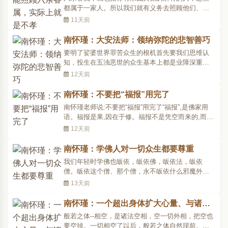
常、心情愉快、工作有时..
都属于一家人。所以我们就有义务去照顾他们、关
怀他们、爱护他们，所以他们资用有无，我们都要
11天前
想到。这个资用，是「资生所用之物」，像财米等
等。所以他们有需要，我们就应该尽力帮助。不能
南怀瑾：大安法师：领纳弥陀的悲智善巧
够自己日子过得很好，看到别人日子很难过，也不
要明了娑婆世界罪苦众生的根机首先要我们思维认
能伸出援手，这样..
知，投生在五浊恶世的众生基本上都是业障深重的
罪恶生死凡夫。因此阿弥陀佛对娑婆世界的凡夫更
12天前
多加了一份摄受、加被和接引，佛并不在乎你念佛
功夫的浅深与纯杂程度，主要是要求你要具足真信
南怀瑾：不要把“福报”用完了
切愿，感通佛力，这才是能不能往生前提。要领纳
南怀瑾老师说:不要把“福报”用完了“福报”,是佛家用
极乐教主阿弥陀佛..
语。福报是果,因在于修。福报不是凭空而来的,而是
修得来的。 南怀瑾大师在十一岁上遭遇了一件奇特
12天前
的险事,让他刻骨铭心,并把这件事与“福报”联在一起
思考,融入了他的人生哲学之中,并警示终身。大师出
南怀瑾：学佛人对一切众生都要尊重
生于浙江乐清的一个小乡村。六岁开蒙,上私塾,读..
我们年轻时学佛也皈依，皈依佛，皈依法，皈依
僧。皈依这个僧、那个僧，永不皈依什么邪魔外
道、天魔、天人！当然，这是一套过程，初步学佛
13天前
必须如此。我经常跟着袁焕仙袁老师一起走路，每
天回家都经过一座狐仙的庙。袁老师是学佛的，当
南怀瑾：一个超出身体扩大心量、与诸佛
然三皈五戒、菩萨戒、密宗戒，受戒了一大堆，只
相接的修法
般若之体--相空，是诸法空相，空一切外相，把空也
要他经过狐仙庙、土地..
要空掉。一切相空了以后，般若之体自然现前。这