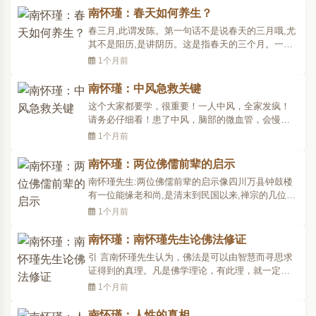
步一心不乱的念佛法门,下句则是成就真正一心不乱
南怀瑾：春天如何养生？
的念佛法门。“有时且念十方佛”,说明全心全意念佛,
春三月,此谓发陈。第一句话不是说春天的三月哦,尤
将佛深..
其不是阳历,是讲阴历。这是指春天的三个月。一年
分四季,一季三个月。请注意,我们研究东方的医学中
1个月前
医,也必须要了解印度的医学。印度一年只有三季,一
季四个月,可是它的医理跟我们差下多,各有长处。我
南怀瑾：中风急救关键
们的藏医用的是印度的医学原理。国家统一以后,有
这个大家都要学，很重要！一人中风，全家发疯！
的藏医..
请务必仔细看！患了中风，脑部的微血管，会慢慢
的破裂，遇到这种情形，千万别慌，患者无论在什
1个月前
么地方（不管是浴室、卧房或客厅），千万不可搬
动他。因为如果移动，会加速微血管的破裂。所以
南怀瑾：两位佛儒前辈的启示
要就原地把患者扶起坐稳止防止再摔倒，这时开始
南怀瑾先生:两位佛儒前辈的启示像四川万县钟鼓楼
放血。家中如有专..
有一位能缘老和尚,是清末到民国以来,禅宗的几位大
老之一,其中虚云老和尚是名气最大的。能源老和尚,
1个月前
我们去见他的时候,已经年纪很大,退休了,根本外人都
不见了。他老人家一个人住在钟鼓楼,钟鼓楼也不是
南怀瑾：南怀瑾先生论佛法修证
大庙,佛寺不像佛寺,他坐在那里,抽个老古式的长烟
引 言南怀瑾先生认为，佛法是可以由智慧而寻思求
筒,眼..
证得到的真理。凡是佛学理论，有此理，就一定有
此事，是事理合一的。佛家所说的形而上和世间万
1个月前
有的理论，都可以用科学的实证方法从人人身心性
命上去实验证得。所以佛法不只是一种思想论辩，
南怀瑾：人性的真相