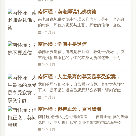
能追求理论:第三、打坐静修前后可以观想本尊,祈祷
本尊,祈求诸佛菩萨本尊加持。打坐时候不能观想本
南怀瑾：南老师说礼佛功德
尊。第四、打坐静修前后可以追求涅槃,打坐不能追
南老师说礼佛功德南怀瑾大凡信仰，是有一个崇拜
求成果。第..
的对象，和他的思想与主张。宗教的信仰，当也如
是。对他所崇拜的教主自然会礼拜、赞叹、仰慕，
1个月前
由此产生出一股宗教气氛，使灵性发韧而升华。有
的宗教只是做些祈祷，而不主张礼拜偶像。佛教主
南怀瑾：学佛不要迷信
张礼拜佛、菩萨圣像，当然它有很深的哲义存在。
学佛不要迷信，佛者是行师道，教化一切众生。教
且说佛陀灭后，后..
主是我们尊崇他的，佛的本身无所谓这些，千万不
要因此而搞成封闭式的宗教，现在宗教都有排外
1个月前
性，搞宗派法脉等错误观念。我们皈依佛是皈依正
知见的佛，不是结党营私，像搞政治派系一样。一
南怀瑾：人生最高的享受是享受寂寞，享
般人信宗教都没有像佛那么伟大的胸襟，要知道佛
受宁静
我们的思想那么多，自己看不清楚。其实大家静坐
是天人师，胸襟恢宏..
下来，是不是知道自己思想那么多啊？譬如诸位坐
在这里听的时候，是不是知道有一个很清楚的在听
1个月前
讲话的，有没有？一定有吧！当然有个知道的，那
个是知性，不是思想。现在我讲话，你们听到，同
南怀瑾：但持正念，莫问黑烟
时你们自己也在分析这个话的道理，对不对？起了
南怀瑾:念佛人,点根蜡烛看看——但持正念 莫问黑烟
很多作用，对不对..
选自《定慧初修》我常引用佛国禅师描写华严经善
财童子五十三参,其中两句偈子,作为同学们的参
1个月前
考:“有时且念十方佛,无事闲观一片心。”上句代表初