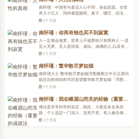
实乃超科学、哲学之一大实验事。全部佛法修证的
南怀瑾：中国有句老话人心不同，各如其面。全世
理与事，就是见..
界几十亿人，同样都是眼睛、鼻子、嘴巴，但没有
两个人完全相同，即使双胞胎，面貌、思想、个
1个月前
性，各不相同，这两句话就是人性问题，非常奇
妙。有中欧商学院苏州校友请教南怀瑾先生人性的
南怀瑾：你再有钱也买不到寂寞
真相，他欣然应允。以下为整理南怀瑾先生讲话中
人一定都会做梦。世界上不做梦的只有两种人:一是
国文化的中心人类的文..
至人无梦。至人是得道、成仙、成佛的人,以及有最
高智能的人。二是愚人无梦,笨到自己没有思想,那就
1个月前
没有梦了。我真的碰到过这样一个不做梦的人。他
说他六十岁了,从没有做过梦。不晓得什么叫梦。可
南怀瑾：繁华散尽梦如烟
是,他是个大好人,不是愚人。他经常帮助别人,专门做
南怀瑾大士:繁华散尽梦如烟浮图楼阁立中天点滴功
好事。他..
勋岂自然倒却刹竿回首望繁华散尽梦如烟「浮图楼
阁立中天」,浮图是塔,造一个佛塔,七层的叫七级浮
1个月前
屠。中国人有一句话,救人一命,胜造七级浮屠。我们
做了一件好事,救了别人一命,等于独资盖了一个庙一
南怀瑾：我在峨眉山闭关的经验（重要的
样。事实上这话是佛说的,救人一命,胜造七级浮屠;这
成就法门！）
佛法是非常科学的实证，因此，大家应各走各的
是有为..
路，个人选定一门深入，至死不变。有人修念佛三
昧，那还是依此修，有人持大悲咒习惯还是持大悲
1个月前
咒，有人念六字大明咒达到一心不乱，则还是念六
字大明咒；或修六妙门、白骨观，种种法门都可
以，但是，大家不要变来变去。有人如果有其他信