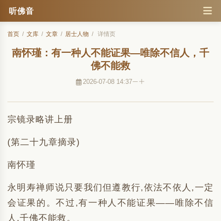
听佛音
首页
/
文库
/
文章
/
居士人物
/
详情页
南怀瑾：有一种人不能证果—唯除不信人，千
佛不能救
2026-07-08 14:37
宗镜录略讲上册
(第二十九章摘录)
南怀瑾
永明寿禅师说只要我们但遵教行,依法不依人,一定
会证果的。不过,有一种人不能证果——唯除不信
人,千佛不能救。