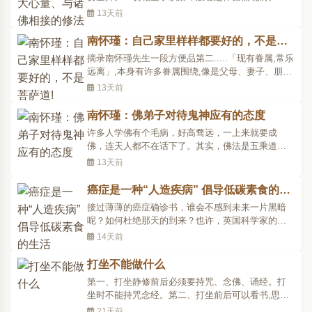
个空相，是不生不灭，不垢不净，不增不减的啊。
13天前
相空了，就是不染污，不执着，六根还是六根，六
尘还是六尘。一般人误以为见空相就是究竟，见了
南怀瑾：自己家里样样都要好的，不是菩
空相以后，还要入世，随缘度人，得体以后还要起
萨道!
摘录南怀瑾先生一段方便品第二.....「现有眷属,常乐
用，所谓出世入..
远离」,本身有许多眷属围绕,像是父母、妻子、朋
友、学生等等都算,可是他的修行境界是不会留恋这
13天前
些的,已经超越了。好像我跟老朋友说,儿女大了,就不
要再牵挂了,互不相欠,也不要指望儿女回报,否则你下
南怀瑾：佛弟子对待鬼神应有的态度
辈子可能变成儿女的儿女来还债。也有朋友为儿女
许多人学佛有个毛病，好高骛远，一上来就要成
不肖..
佛，连天人都不在话下了。其实，佛法是五乘道，
首先是人天乘，先从做人开始，人做好了，才有可
13天前
能升天。小乘里头特别注重这一点。然后一步步从
声闻乘、缘觉乘、菩萨乘修行，最后进到佛乘，证
癌症是一种“人造疾病” 倡导低碳素食的生
道成佛。学佛要先从做人开始，人都还没有做好，
活
接过薄薄的癌症确诊书，谁会不感到未来一片黑暗
一上来就把《金刚经..
呢？如何杜绝那天的到来？也许，英国科学家的最
新研究发现能给我们带来希望。 据本月14日外媒报
14天前
道，英国科学家在研究木乃伊、人类骨骼化石和文
献后发现，古代人患癌症的比例非常低，数百具木
打坐不能做什么
乃伊中只有一例癌症病例，癌症的化石证据也只有
第一、打坐静修前后必须要持咒、念佛、诵经。打
几十例。而如今..
坐时不能持咒念经。第二、打坐前后可以看书,思考
问题,持咒与诵经都是有能有所的妄念。打坐时候不
21天前