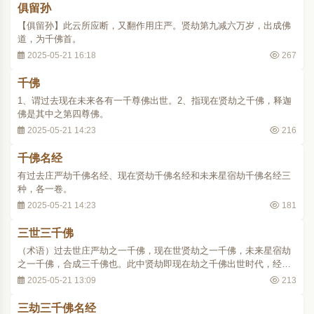
俱留孙
【俱留孙】此云所应断，又翻作用庄严。贤劫第九减六万岁，出成佛
道，为千佛首。
2025-05-21 16:18
267
千佛
1、谓过去现在未来各有一千尊佛出世。2、指现在贤劫之千佛，释迦
佛是其中之第四尊佛。
2025-05-21 14:23
216
千佛名经
有过去庄严劫千佛名经、现在贤劫千佛名经和未来星宿劫千佛名经三
种，各一卷。
2025-05-21 14:23
181
三世三千佛
（术语）过去世庄严劫之一千佛，现在世贤劫之一千佛，未来星宿劫
之一千佛，合成三千佛也。此中贤劫即现在劫之千佛出世时代，经论
之所论，出没隐显不一定。佛祖统记三十记诸经论之勘考。药王经于
2025-05-21 13:09
213
三劫千佛各举首尾之佛名。三千佛名经具列其名。贤愚经出贤劫千佛
之名。但明藏之佛名经，与药王经首尾佛名同..
三劫三千佛名经