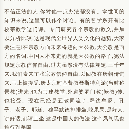
不信正法的人,你对他一点办法都没有。拿世间的
知识来说,这里可以作个讨论。有的哲学系开有比
较宗教学这门课。专门研究各个宗教的教义,并加
以分析比较,这是现代全世界人类文化的趋势,大家
要注意!在宗教方面未来将趋向大公教,大公教是西
方的名词,中国人本来走的就是大公教的路子,宪法
规定宗教信仰自由,过去虽然没有法律规定,三千年
来,我们素来主张宗教信仰自由,以回教在唐朝传进
来,马上被接受;唐太宗时基督教聂斯特利派(当时称
景教)进来,也为其建教堂;外道婆罗门教(袄教)传,
也接受。现在已经是五教同流了,释边牟尼、孔
子、老子、耶稣、穆罕默德排排坐,吃果果,是好人,
讲好话,都请上坐,这是中国人的做法,这个风气现也
推行到美国。