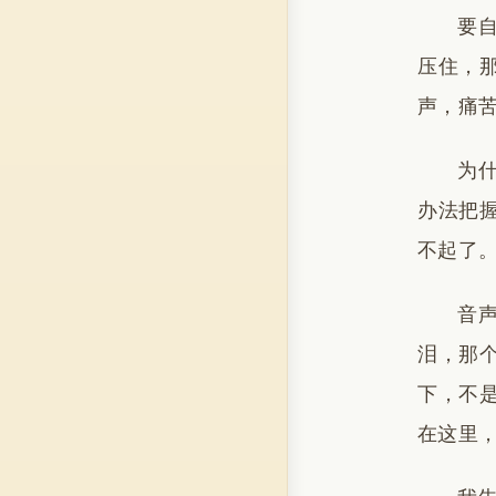
要
压住，
声，痛
为
办法把
不起了
音
泪，那
下，不
在这里