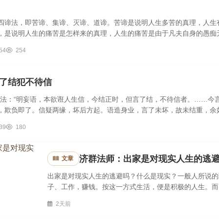
四谛法，即苦谛、集谛、灭谛、道谛。苦谛是说明人生多苦的真理，人生
，是说明人生的痛苦是怎样来的真理，人生的痛苦是由于凡夫自身的愚痴
..
54
254
了结犯不待信
夷法：“明妄语，本欲诳人生信，今结正时，但言了结，不待信者。……今
，欺负即了。信疑两缘，坏后方起。语造身业，言了未坏，故未结重，余如
39
180
济群法师：出家是对现实人生的逃
文章
出家是对现实人生的逃避吗？什么是现实？一般人所说的
子、工作，赚钱。按这一方式生活，便是积极的人生。而
实。事实上，出家人虽然放弃了世俗生活，但有更高的人生
2天前