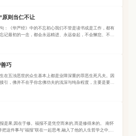
”原则当仁不让
句：《华严经》中的不忘初心我们不管是读书或是工作，都有
忘记最初的一念，都会永远精进、永远奋起，不会懈怠、不会
进，把该做的工作做好..
智善巧
生在五浊恶世的众生基本上都是业障深重的罪恶生死凡夫。因
接引，佛并不在乎你念佛功夫的浅深与纯杂程度，主要是要求
领纳极乐教主阿弥陀佛..
福报是果,因在于修。福报不是凭空而来的,而是修得来的。 南怀
把这件事与“福报”联在一起思考,融入了他的人生哲学之中,并