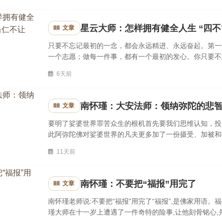
星云大师：怎样拥有健全人生 “四不
文章
只要不忘记最初的一念，都会永远精进、永远奋起。第一
一个志愿；做每一件事，都有一个最初的发心。你只要不
灰心。不忘记自己最初的发心，就会锲而不舍的一直向前迈
6天前
南怀瑾：大安法师：领纳弥陀的悲
文章
要明了娑婆世界罪苦众生的根机首先要我们思维认知，投
此阿弥陀佛对娑婆世界的凡夫更多加了一份摄受、加被和
你要具足真信切愿，感通佛力，这才是能不能往生前提。要
11天前
南怀瑾：不要把“福报”用完了
文章
南怀瑾老师说:不要把“福报”用完了“福报”,是佛家用语。
瑾大师在十一岁上遭遇了一件奇特的险事,让他刻骨铭心,并