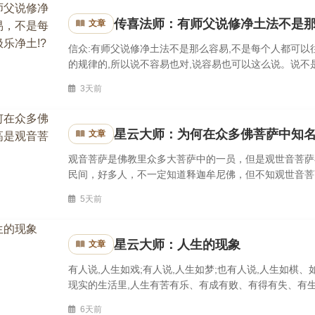
传喜法师：有师父说修净土法不是那
文章
信众:有师父说修净土法不是那么容易,不是每个人都可以
的规律的,所以说不容易也对,说容易也可以这么说。说不
这个是自己没有符合那个规律。既然净土它是一个法门,所
3天前
星云大师：为何在众多佛菩萨中知
文章
观音菩萨是佛教里众多大菩萨中的一员，但是观世音菩萨
民间，好多人，不一定知道释迦牟尼佛，但不知观世音菩
不夸张地反映了两千年来我国民间供奉观世音菩萨的盛况和
5天前
星云大师：人生的现象
文章
有人说,人生如戏;有人说,人生如梦;也有人说,人生如棋
现实的生活里,人生有苦有乐、有成有败、有得有失、有生
充实的:人生苦乐参半,因此在十法界里,人间最好修行。但是
6天前