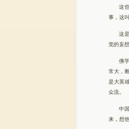
这
事，这
这
觉的妄
佛
常大，
是大英
众流。
中
来，想