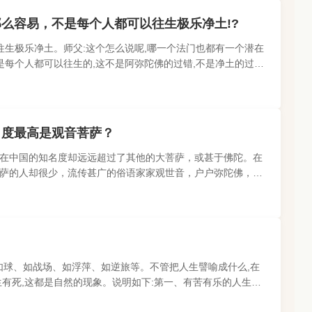
么容易，不是每个人都可以往生极乐净土!?
往生极乐净土。师父:这个怎么说呢,哪一个法门也都有一个潜在
是每个人都可以往生的,这不是阿弥陀佛的过错,不是净土的过错,
以还是要留心去研..
名度最高是观音菩萨？
在中国的知名度却远远超过了其他的大菩萨，或甚于佛陀。在
萨的人却很少，流传甚广的俗语家家观世音，户户弥陀佛，毫
观世音菩萨在信众中的..
、如球、如战场、如浮萍、如逆旅等。不管把人生譬喻成什么,在
有死,这都是自然的现象。说明如下:第一、有苦有乐的人生是
,有的人觉得人生..