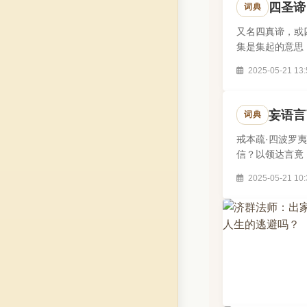
四圣谛
词典
又名四真谛，或
集是集起的意思
果才会招集种种的
2025-05-21 13:
妄语言
词典
戒本疏·四波罗
信？以领达言竟
异，故须辨示..
2025-05-21 10: