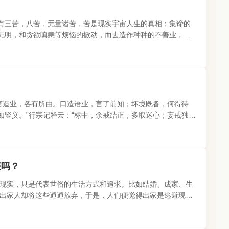
有三苦，八苦，无量诸苦，苦是现实宇宙人生的真相；集谛的
无明，和贪欲嗔恚等烦恼的掀动，而去造作种种的不善业，结
言造业，各有所由。口造语业，言了前知；坏境既备，何得待
竖义。”行宗记释云：“标中，余戒结正，多取迷心；妄戒独
避吗？
现实，只是代表世俗的生活方式和追求。比如结婚、成家、生
出家人却将这些通通放弃，于是，人们便觉得出家是逃避现
追求，那就是追求真理、..