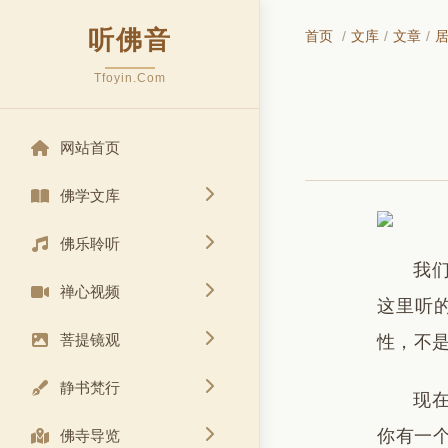
听佛音
首页
/
文库
/
文章
/
Tfoyin.Com
网站首页
佛学文库
佛乐聆听
我
禅心视频
这里听
菩提镜观
性，不
静书梵行
现
你有一
佛寺导览