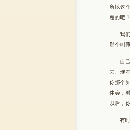
所以这
楚的吧
我
那个叫
自
去、现
你那个
体会，
以后，
有