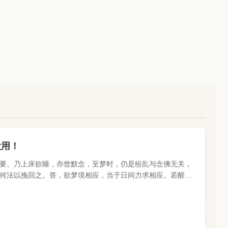
没用！
要。乃上床欲睡，亦曾默念，至梦时，仍是纷乱与念佛无关，
何法以挽回之。答，欲梦境相应，当于日间力求相应。若醒时
居士问【译文】紫柏老..