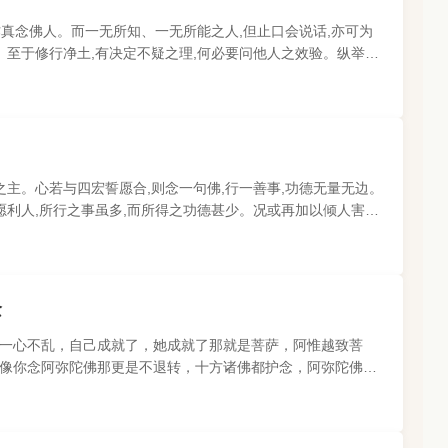
作真念佛人。而一无所知、一无所能之人,但止口会说话,亦可为
。至于修行净土,有决定不疑之理,何必要问他人之效验。纵举世
人效验,便是信佛..
之主。心若与四宏誓愿合,则念一句佛,行一善事,功德无量无边。
愿利人,所行之事虽多,而所得之功德甚少。况或再加以倾人害人
德。实属百千万..
念
一心不乱，自己成就了，她成就了那就是菩萨，阿惟越致菩
像你念阿弥陀佛那更是不退转，十方诸佛都护念，阿弥陀佛现
光、不思议光全都照著你..