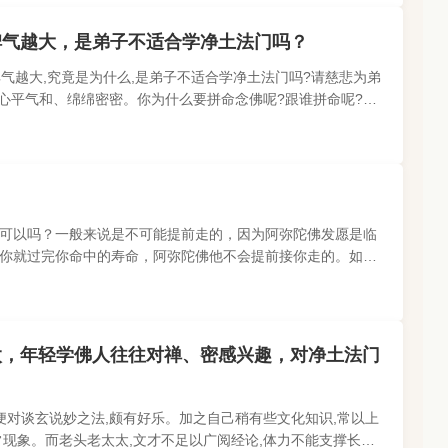
脾气越大，是弟子不适合学净土法门吗？
脾气越大,究竟是为什么,是弟子不适合学净土法门吗?请慈悲为弟
,心平气和、绵绵密密。你为什么要拼命念佛呢?跟谁拼命呢?这
恼习气给调动起来..
？
可以吗？一般来说是不可能提前走的，因为阿弥陀佛发愿是临
你就过完你命中的寿命，阿弥陀佛他不会提前接你走的。如果
法，趁年轻你作如来使..
太，年轻学佛人往往对禅、密感兴趣，对净土法门
便对谈玄说妙之法,颇有好乐。加之自己稍有些文化知识,常以上
常现象。而老头老太太,文才不足以广阅经论,体力不能支撑长久