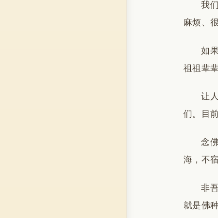
我
麻烦、
如
祖祖辈
让
们。目
念
海，不
非
就是佛