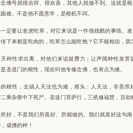
们念佛号就很吉祥、很欢喜，其他人就做不到。这就是根
很困难。不是他不愿意学，是根机不同。
果一定要让老虎吃草，对它来说是一件很残酷的事情。老
辈传下来都是吃肉的，吃草怎么能吃饱？它不能相信，因
人天种性求出离，对他们来说挺费力；让声闻种性发菩
前是圣道门的根性，现在叫他专修念佛，也有点为难。
佛的根性，去搞人天法也为难，摇头：人天法，非吾所
宿二乘杂善中下死尸。圣道门菩萨行，三祇修福慧，百劫
吾所好，不是我们所喜好、所能做的。我们就喜好这句南
种，成佛的种！