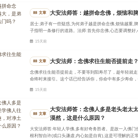
大安法师答：越拼命念佛，烦恼和
文章
居士:弟子有一些疑惑,为何弟子越是拼命念佛,烦恼越重,
子指明一条修行的道路。法师:首先你念佛,心态要调整好
个拼命念佛的心是一个燥妄的心,燥妄的心就把你燥妄的烦
15天前
大安法师：念佛求往生能否提前走
文章
念佛求往生能否提前走，不要等到阳寿尽了，趁年轻就走
命终时来接引。这个话已经告诉你，你命中有多少寿命，
你认为这个世间很苦，你也得受完苦走。你趁年轻多学点佛
15天前
大安法师答：念佛人多是老头老太
文章
漠然，这是什么原因？
大安法师答:年轻人学佛,多有好奇务胜者。是故一入佛门
根利智自许(或口头谦虚,内心如是自肯),这是可理解的正