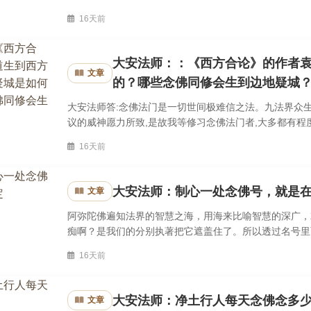
坐禅。且桑榆已晚,感到腊月三十快到,渴求出离生死心较切
16天前
大安法师：：《西方合论》的作者
文章
的？哪些念佛同修会生到边地疑城
大安法师答:念佛法门是一切世间极难信之法。九法界众
议的威神愿力所致,是故我等修习念佛法门者,大多都有程度
时尚存疑虑。阿弥陀佛故言:我来迎汝。令其是释疑心安。
16天前
大安法师：制心一处念佛号，就是
文章
阿弥陀佛遍知法界的智慧之海，用海来比喻智慧的深广，
痴啊？是我们的分别执著把它遮盖住了。所以透过名号里
每一声佛号都有着阿弥陀佛的智慧显发出来。你要修福修慧
16天前
大安法师：净土行人每天念佛念多
文章