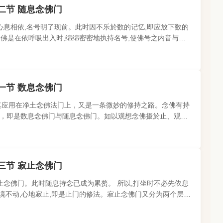
二节 随息念佛门
心息相依,名号明了现前。此时因不乐於数的记忆,即应放下数的
念佛是在依呼吸出入时,绵绵密密地执持名号,使佛号之内音与微
念佛时要注意空却身..
一节 数息念佛门
其应用在净土念佛法门上，又是一条微妙的修持之路。念佛有持
，即是数息念佛门与随息念佛门。如以观想念佛摄於止、观二
还、净二门，则是念..
三节 寂止念佛门
止念佛门。此时随息持念已成为累赘。 所以,打坐时不必先依息
对境不动,心地寂止,即是止门的修法。寂止念佛门又分为两个层
到细妄念的流注,虽..