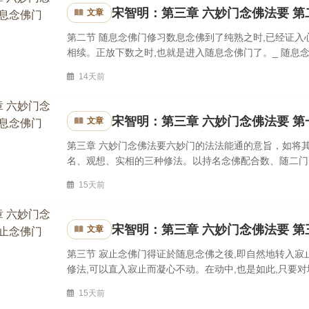
宋智明：第三章 六妙门念佛法要 第
文章
第二节 随息念佛门修习数息念佛到了纯熟之时,已经证入
相续。正放下数之时,也就是进入随息念佛门了。_ 随息
细之呼吸,持於一心之中,不分彼此,只是直心而随。修随息
14天前
宋智明：第三章 六妙门念佛法要 第
文章
第三章 六妙门念佛法要六妙门的法法能通的意旨，如将
名、观想、实相的三种修法。以持名念佛配合数、随二门
门，便是寂止念佛门与观想念佛门。又如用实相念佛相融於
15天前
宋智明：第三章 六妙门念佛法要 第
文章
第三节 寂止念佛门得证於随息念佛之後,即自然地转入寂
修法,可以直入寂止而凝心不动。在动中,也是如此,只要
次。第一层是直入寂止後,持续不断地凝心不动,渐渐能觉察
15天前