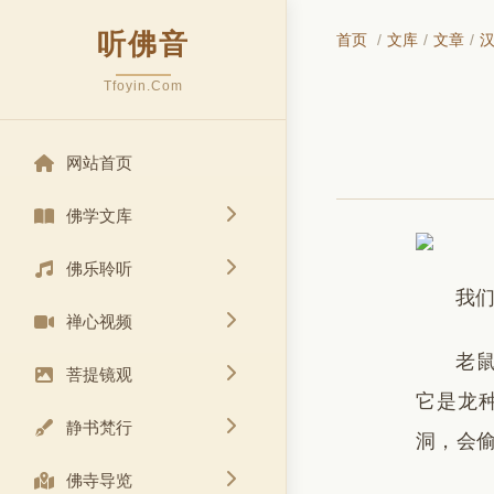
听佛音
首页
/
文库
/
文章
/
Tfoyin.Com
网站首页
佛学文库
佛乐聆听
我
禅心视频
老
菩提镜观
它是龙
静书梵行
洞，会
佛寺导览