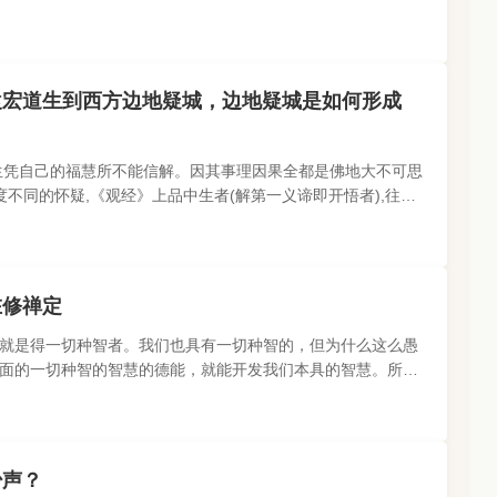
,是故一闻简易而..
袁宏道生到西方边地疑城，边地疑城是如何形成
？
生凭自己的福慧所不能信解。因其事理因果全都是佛地大不可思
不同的怀疑,《观经》上品中生者(解第一义谛即开悟者),往生
明代袁宏道居士信愿..
在修禅定
就是得一切种智者。我们也具有一切种智的，但为什么这么愚
面的一切种智的智慧的德能，就能开发我们本具的智慧。所以
，在这句名号当中就完..
少声？