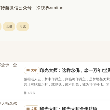
转自微信公众号：净视界amituo
念佛
可比
印光大师：这样念佛，念一万年也
文章
紫柏老人云，梦中作得主，则临终作得主，是梦境甚关紧
甚且有吃荤之时，或即觉，或不即觉，诚为可恨可愧。将
常相应，梦中自可相应矣。辑自《印光法师文钞》吠俞大锡
6天前
印光大师：印光大师念佛法语
文章