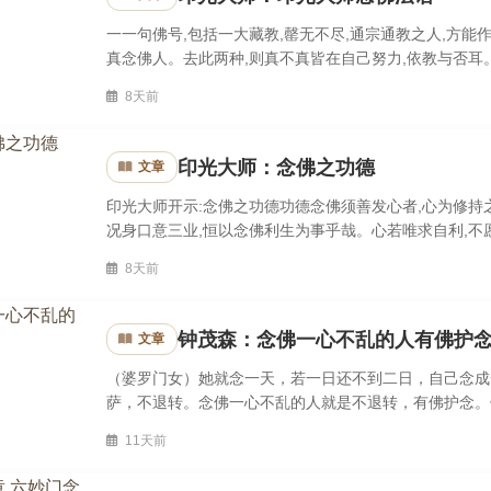
一一句佛号,包括一大藏教,罄无不尽,通宗通教之人,方能
真念佛人。去此两种,则真不真皆在自己努力,依教与否耳
之人皆无效验,亦不生一念疑心,以佛祖诚言可凭故。若问他
8天前
印光大师：念佛之功德
文章
印光大师开示:念佛之功德功德念佛须善发心者,心为修持
况身口意三业,恒以念佛利生为事乎哉。心若唯求自利,不
之意,及自 炫自矜之心。则所念之佛,所行之善,亦非全无功
8天前
钟茂森：念佛一心不乱的人有佛护
文章
（婆罗门女）她就念一天，若一日还不到二日，自己念成
萨，不退转。念佛一心不乱的人就是不退转，有佛护念。
前保护你，你整个人就不离开佛光，清净光、欢喜光、解脱
11天前