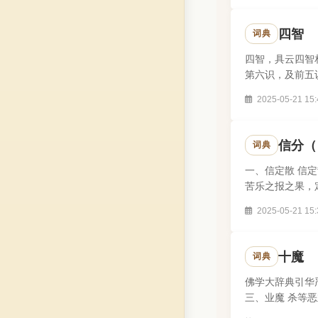
四智
词典
四智，具云四智
第六识，及前五
智、回观智、作事
2025-05-21 15:
信分（
词典
一、信定散 信
苦乐之报之果，
2025-05-21 15:
十魔
词典
佛学大辞典引华
三、业魔 杀等
天主，作种种之.