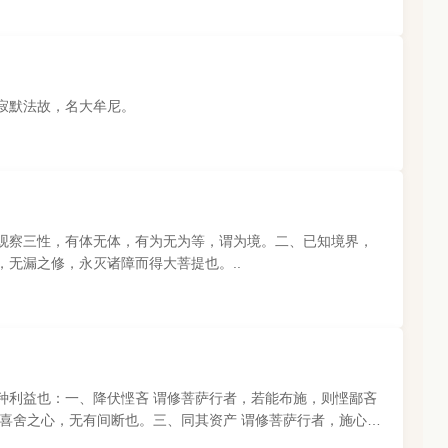
寂默法故，名大牟尼。
观察三性，有体无体，有为无为等，谓为境。二、已知境界，
无漏之修，永灭诸障而得大菩提也。..
种利益也：一、降伏悭吝 谓修菩萨行者，若能布施，则悭鄙吝
喜舍之心，无有间断也。三、同其资产 谓修菩萨行者，施心无