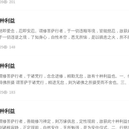
26
201
种利益
慈即爱念，忍即安忍。谓修菩萨行者，于一切违顺等境，皆能慈忍，故获
于一切违逆之境，了知身心，自性本空，悉无所恼，是以嗔恚之火，所不
.
25
148
种利益
谓修菩萨行者，于诸梵行，念念进修，精勤无怠，故有十种利益也。一、
得佛所摄 谓菩萨于诸梵行，精进无怠，则为诸佛之所摄受而不舍也。三、
25
183
种利益
谓修菩萨行者，善能修习禅定，则万缘俱息，定性现前，故获此十种利益
则诸根寂静，正定现前，自然安住，无所勉强，是为安住仪式。二、行慈