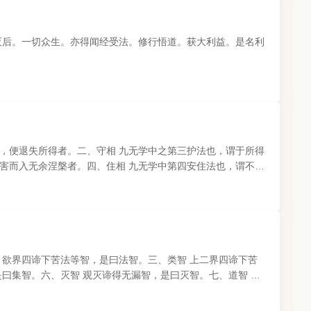
灭后。一切众生。亦得闻经受法。修行悟道。获大利益。是名利
，便退失所得者。二、守相 九无学中之第三护法也，谓于所得
害而入无余涅槃者。四、住相 九无学中第四安住法也，谓不退
 欲界四谛下苦法等智，是曰法智。三、类智 上二界四谛下苦
曰集智。六、灭智 观灭谛得无漏智，是曰灭智。七、道智 观