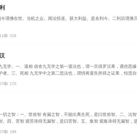
利
一利今谓佛在世。当机之众。闻法悟道。获大利益。是名利今。二利后谓佛
11
218
汉
九无学。一、退相 俱舍九无学之第一退法也，谓一旦得罗汉果，遇些恶缘
护者。三、死相 九无学中之第二思法也，谓惧将退失所得之证果，恒思自
57
170
一切之智：一、世俗智 有漏之智，不能出离生死，是曰世俗智。二、法智
智。四、苦智 观苦谛得无漏智，是曰苦智。五、集智 观集谛得无漏智，是
57
199