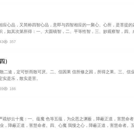
相应心品，又简称四智心品，意即与四智相应的一聚心、心所，是菩提的
识，如其次第所得：一、大圆镜智，二、平等性智，三、妙观察智，四、
智..
43
357
四）
定散二途，定可忻而散可厌。二、信因果 信所修之因，所得之果。三、信业
定实是乐，散实是苦。
39
166
严疏钞云十魔：一、蕴魔 色等五蕴，为众恶之渊薮，障蔽正道，害慧命者
恶业，障蔽正道，害慧命者。四、心魔 我慢之心，障蔽正道，害慧命者。五
.