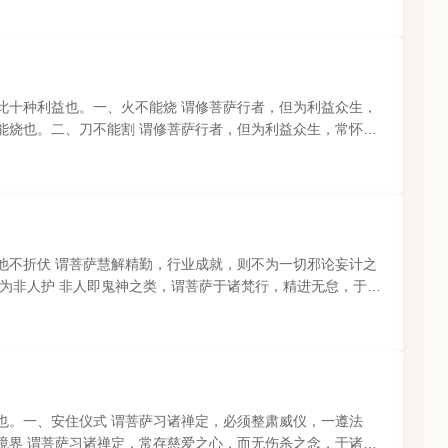
此十种利益也。一、火不能烧 谓修菩萨行者，但为利益众生，
能烧也。二、刀不能割 谓修菩萨行者，但为利益众生，常怀慈
他不折伏 谓菩萨慧解精勤，行业成就，则不为一切邪论妄计之
为非人护 非人即鬼神之类，谓菩萨于诸梵行，精进无怠，于一
也。一、安住仪式 谓菩萨习诸禅定，必须整肃威仪，一遵法
境界 谓菩萨习诸禅定，常存慈爱之心，而无伤杀之念，于诸众