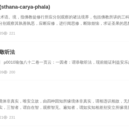
thana-carya-phala)
gguo佛教术语。境，指佛教徒修行所应分别观察的诸法境界，包括佛教所讲
分别观察其孰善孰恶，应断应修，进行闻思修，断除烦恼，求证圣果的思
..
35
221
敬听法
】 p0010瑜伽八十二卷一页云：一因者：谓恭敬听法，现前能证利益安
26
200
境体非真实，唯安立故，由四种因知所缘境体非真实，谓相违识相故，无
实，三智者，谓自在智，观察智无。遍知者，谓如实知相差别安立所缘境
..
21
231