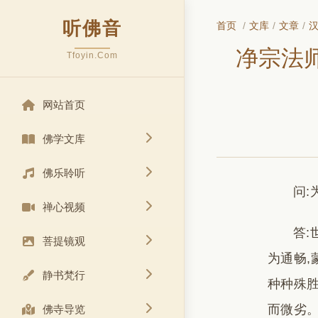
听佛音
首页
/
文库
/
文章
/
净宗法
Tfoyin.Com
网站首页
佛学文库
佛乐聆听
问:
禅心视频
答:
菩提镜观
为通畅,
静书梵行
种种殊胜
而微劣。
佛寺导览