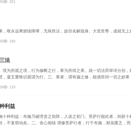
35
201
果，唯永远离烦恼障缚，无殊胜法，故但名解脱身。大觉世尊，成就无上
30
166
三法
、境为所观之境，行为修断之行，果为所得之果。就一切法而审详分别，
慧，凝五重唯识观谓为行。三、果者，谓有漏之修，能感世间一切之妙果，
26
133
种利益
施十种利益：布施乃破悭贪之前阵，入道之初门。菩萨行能此者，则获十
伏，不复萌动矣。二、舍心相续 谓修菩萨行者，行于布施，财虽匮乏，而