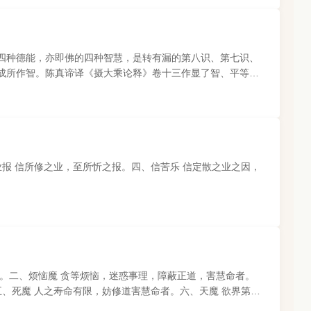
四种德能，亦即佛的四种智慧，是转有漏的第八识、第七识、
成所作智。陈真谛译《摄大乘论释》卷十三作显了智、平等
报 信所修之业，至所忻之报。四、信苦乐 信定散之业之因，
。二、烦恼魔 贪等烦恼，迷惑事理，障蔽正道，害慧命者。
、死魔 人之寿命有限，妨修道害慧命者。六、天魔 欲界第六