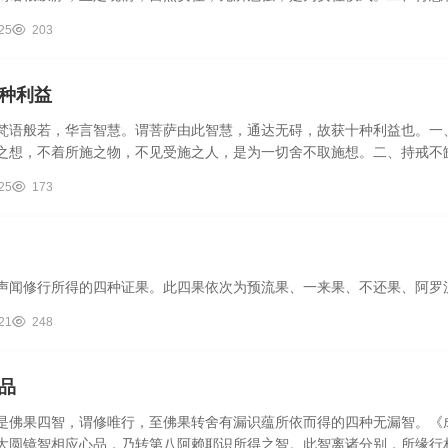
..
25
203
种利益
梵语般若，华言智慧。谓菩萨由此智慧，通达无碍，故获十种利益也。一
之想，不着所施之物，不见受施之人，是为一切舍不取施想。二、持戒不
.
25
173
声闻修行所得的四种证果。此四果依次为预流果、一来果、不还果、阿罗汉
21
248
品
是佛果四智，谓修唯行，至佛果转舍有漏识蕴所依而得的四种无漏智。《
大圆镜智相应心品，乃转第八阿赖耶识所得之智。此智离诸分别，所缘行