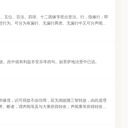
的三科、五位、百法、四谛、十二因缘等世出世法。行，指修行，即
想行为。可分为有漏行、无漏行两类。无漏行中又可分声闻
乐故。此中或有利益非安乐等四句。如菩萨地法受中已说。
所缘境，识可得故不由功用，应无倒故随三智转故，由此道理
界。断者，谓声闻等及与大乘所得转依，声闻乘等所得转依，