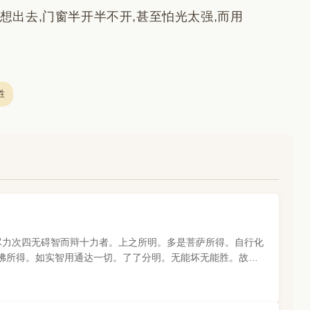
想出去,门窗半开半不开,甚至怕光太强,而用
胜
十漏尽力次四无碍智而辩十力者。上之所明。多是菩萨所得。自行化
佛所得。如实智用通达一切。了了分明。无能坏无能胜。故名