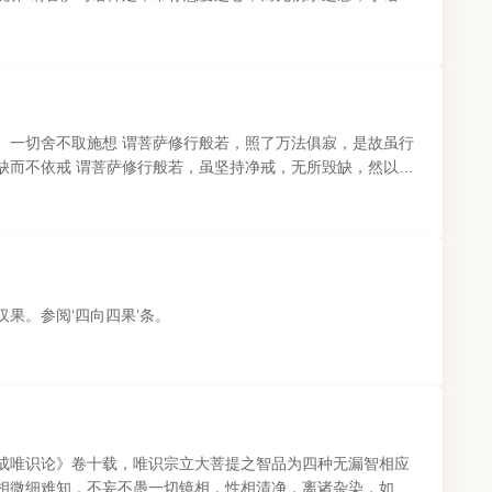
、一切舍不取施想 谓菩萨修行般若，照了万法俱寂，是故虽行
缺而不依戒 谓菩萨修行般若，虽坚持净戒，无所毁缺，然以空
果。参阅‘四向四果’条。
成唯识论》卷十载，唯识宗立大菩提之智品为四种无漏智相应
相微细难知，不妄不愚一切镜相，性相清净，离诸杂染，如大