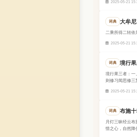
2025-05-21 15:
大牟尼
词典
二乘所得二转依
2025-05-21 15:
境行果
词典
境行果三者：一
则修习闻思修三
2025-05-21 15:
布施十
词典
月灯三昧经云布
惜之心，自然降
量，观诸众生..