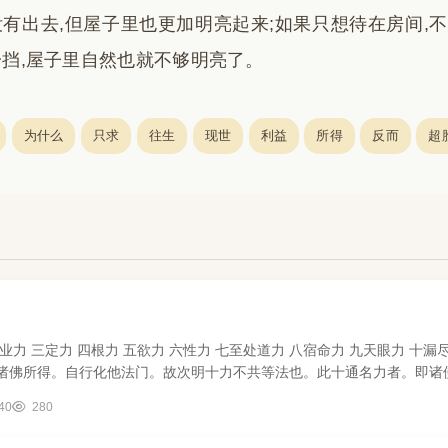
有出去,但屋子里也更加明亮起来;如果只想待在房间,不
挡,屋子里自然也就不够明亮了。
为什么
只求
往生
现世
利益
所得
反而
超
业力 三定力 四根力 五欲力 六性力 七至处道力 八宿命力 九天眼力 
诸佛所得。自行化他法门。故次明十力不共等法也。此十通名力者。即诸
40
280