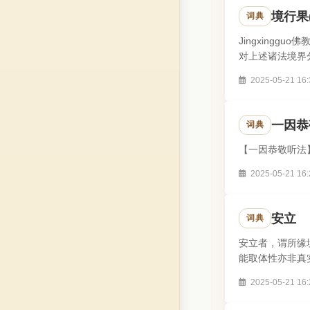
境行果(s
词典
Jingxin
对上述诸法境界
行、缘觉行、菩萨
2025-05-21 16:
一因恭
词典
【一因恭敬听法
2025-05-21 16:
安立
词典
安立者，谓所缘
能取体性亦非真
虽于蕴界处所缘得
2025-05-21 16: