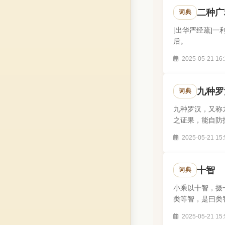
二种广
词典
[出华严经疏]
后。
2025-05-21 16:
九种罗
词典
九种罗汉，又称
之证果，能自防
不进，安住于..
2025-05-21 15:
十智
词典
小乘以十智，摄
类等智，是曰类
道谛得无漏智..
2025-05-21 15: