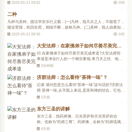
用时，能令心念速返回本心。(三)解住心，当解知（分别理解）之心对
2025-05-21 09:02
209
外在对象起作用时，能令心速返。(四)转住心，即停止解知之心，而乐
于安住。(五)伏住心，即久入禅定而..
二种
凡种与圣种。据法华安乐行义载：(一)凡种，指凡夫之人，不能觉了，
随业受报，轮回生死，相续不断，故称凡种。(二)圣种，指人由善知识
之助，得闻法义，善能觉了一切诸法皆从妄念而生，观此妄心，犹如
2025-05-21 08:56
165
虚空，如是而不着诸法，能为圣果之种，故称圣种。 p220 ..
大安法师：在家佛弟子如何尽善尽美完成
孝道
问:在家佛弟子如何尽善尽美完成孝道?大安法师答:
孝道是净业行人的一个纲宗要领,孝乃天之经、地之
义。吾人之身,藉父母之缘而生。自顾从无量劫来,所
3分钟前
饮母乳,多于大海之水;大小便利,污及于父母者,多于
大海之水。甚至出生而夭折,累及父母哀痛哭泣,所出
济群法师：怎么看待“茶禅一味”？
眼泪亦多于大海之水。以是义故,父母恩重。故
记者:请问您是怎么看待“茶禅一味”这句话的?济群法
《诗》云:欲..
师:茶禅一味,从字面上来说,是茶和禅的结合。它包括
两方面,一是从喝茶契入禅,如赵州的“吃茶去”,就是通
2天前
过茶来契入禅。但赵州的“吃茶去”,重点在于禅,不在
于茶。许多人都在说“茶禅一味”,其实,茶是茶,禅是什
东方三圣的讲解
么却是不知道的,多半只是一些相似禅。所谓..
东方三圣，指药师佛、日光菩萨和月光菩萨的合
称。也称为“药师三尊”。药师佛，全称为“药师琉璃光
如来”，有人称他为“大医王佛”、“医王善逝”、“消灾延
4天前