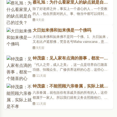
功德甚少。况或再加以倾人害人之意,及自 炫自矜之
蔡礼旭：为什么看家里人的缺点就是自己
心。则所念之佛,所行之善,亦非全无功德。实属百千
的过失？
除了好老师之外，事实上一个虚心的人，一个受教
万..
的人，他在所面对的人、事、物当中都可以得到很
好的学习。比方说面对人，当他面对善人的时候他
9天前
可以提得起我们《弟子规》里面的教诲说到「见人
善，即思齐」，我们每天所接触这么多有德行、善
大日如来佛和如来佛是一个佛吗
良的人，我们都能生起学习之心，效法之心。善人
大日如来佛和如来佛不是同一个佛。1、大日如来，
也是我们的老师，..
又名比卢遮那佛，梵音名号Maha vairocana，意为
光明遍照，故又称大日如来，他是释迦牟尼佛的法
9天前
身佛，是密宗至高无上的佛，是一切佛法的根本。
藏传佛教密宗称毗卢遮也就是大日如来佛那是释迦
钟茂森：见人家有点滴的善事，都发一个
牟尼佛的法身，是表示绝对真理的佛身，密宗所有
随喜的心
『代人之劳，成人之美』，这一点是培养自己随喜
佛和菩萨皆自大..
功德、恒顺众生、广修供养这样的心态，这些心态
都是跟菩提心相应的。在《无量寿经》二十四品里
11天前
面，三辈往生都要求我们「发菩提心，一向专
念」。所以发菩提心是往生净土的必要条件，而且
钟茂森：不能照顾六亲眷属，实际上就是
是第一必要条件。如果你只是一向专念阿弥陀佛，
不孝
六亲眷属，就包括你有亲戚关係的所有的人，这些
但是没有发菩提心，你..
都属于一家人。所以我们就有义务去照顾他们、关
怀他们、爱护他们，所以他们资用有无，我们都要
11天前
想到。这个资用，是「资生所用之物」，像财米等
等。所以他们有需要，我们就应该尽力帮助。不能