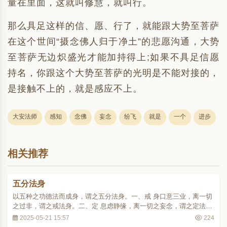
量在里面，这就叫修慧，就叫行。
那么具足这样的信、愿、行了，就能跟大势至菩萨
在这个世间“摄念佛人归于净土”的悲愿沟通，大势
至菩萨无边炽盛光才能加持得上;如果不具足信愿
持名，你跟这个大势至菩萨的光明是不能对接的，
是接触不上的，就是感应不上。
大安法师
感知
念佛
妄念
纷飞
就是
一个
进步
相关推荐
五分法身
以五种之功德法而成身，谓之五分法身。一、戒 身口意三业，离一切
之过非，谓之戒法身。二、定 息虑静缘，离一切之妄念，谓之定法
身。三、慧 破惑证真，谓之慧法身。四、解脱 正习俱断，得尽智，谓
2025-05-21 15:57
224
之解脱法身。五、解脱知见 了了觉照，得无生智，谓之解脱知见法