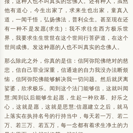
报，这种人也不叫真实的念佛人。还有种人，虽然
他有道心，今生出家了，求来生也出家，童真入
道，一闻千悟，弘扬佛法，普利众生。甚至现在还
有一种不是发愿(求生)：我不求往生西方极乐世
界，我要求生生世世在这个世间行菩萨道，在这个
世间成佛。发这种愿的人也不叫真实的念佛人。
那么除此之外，你真的是信：信阿弥陀佛绝对的慈
悲，信自己罪业深重，信通途的自力我没办法断烦
恼，信阿弥陀佛能够解决我一切问题。然后就厌离
娑婆，欣求极乐。闻到这个法门能够信，这就叫闻
慧;闻到以后能够生起愿，生起一种欣慕、好乐之
心，这就是愿，这就是思慧;信愿建立之后，就马
上落实在执持名号的行持当中，每天若一万、若二
万、若三万、若五万，每一念都有着求生净土的力