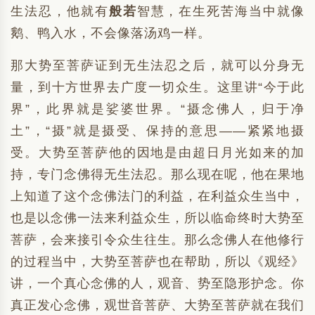
生法忍，他就有
般若
智慧，在生死苦海当中就像
鹅、鸭入水，不会像落汤鸡一样。
那大势至菩萨证到无生法忍之后，就可以分身无
量，到十方世界去广度一切众生。这里讲“今于此
界”，此界就是娑婆世界。“摄念佛人，归于净
土”，“摄”就是摄受、保持的意思——紧紧地摄
受。大势至菩萨他的因地是由超日月光如来的加
持，专门念佛得无生法忍。那么现在呢，他在果地
上知道了这个念佛法门的利益，在利益众生当中，
也是以念佛一法来利益众生，所以临命终时大势至
菩萨，会来接引令众生往生。那么念佛人在他修行
的过程当中，大势至菩萨也在帮助，所以《观经》
讲，一个真心念佛的人，观音、势至隐形护念。你
真正发心念佛，观世音菩萨、大势至菩萨就在我们