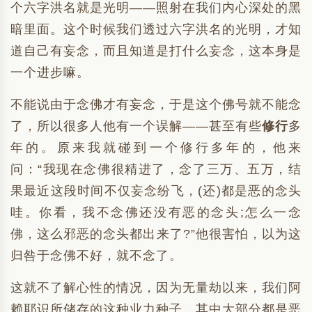
个六字洪名就是光明——照射在我们内心深处的黑
暗里面。这个时候我们透过六字洪名的光明，才知
道自己有妄念，而且知道是打什么妄念，这本身是
一个进步嘛。
不能说由于念佛才有妄念，于是这个佛号就不能念
了，所以很多人他有一个误解——甚至有些
修行
多
年的。原来我就碰到一个修行多年的，他来
问：“我现在念佛很精进了，念了三万、五万，结
果最近这段时间不仅妄念纷飞，(还)都是恶的念头
哇。你看，我不念佛还没有恶的念头;怎么一念
佛，这么邪恶的念头都出来了?”他很害怕，以为这
归咎于念佛不好，就不念了。
这就不了解心性的情况，因为无量劫以来，我们阿
赖耶识所储存的这种业力种子，其中大部分都是恶