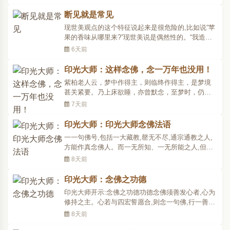
寿药师佛”。药师佛是东方琉璃世界的教主。药师本
是用来比喻能治众生贪、嗔、痴的医师，在中国佛
断见就是常见
教一般用以祈求消灾延寿。药师佛亦称“药师琉璃..
现世美观点的这个特征说起来是很危险的,比如说“苹
果的香味从哪里来?”现世美说是偶然性的。“我造了
因、我做了坏事会有结果吗?”现世美说不会有结果,
6天前
因造过了就随之而消失了,任何事物的这个从因到果
的过程全都是依赖于偶然性,我梦中梦见了一个恶的
印光大师：这样念佛，念一万年也没用！
境界是偶然性,白天中了大奖也是凭偶然性的。这种
紫柏老人云，梦中作得主，则临终作得主，是梦境
偶然..
甚关紧要。乃上床欲睡，亦曾默念，至梦时，仍是
纷乱与念佛无关，甚且有吃荤之时，或即觉，或不
7天前
即觉，诚为可恨可愧。将何法以挽回之。答，欲梦
境相应，当于日间力求相应。若醒时常相应，梦中
印光大师：印光大师念佛法语
自可相应矣。辑自《印光法师文钞》吠俞大锡居士
一一句佛号,包括一大藏教,罄无不尽,通宗通教之人,
问【译文】紫柏老..
方能作真念佛人。而一无所知、一无所能之人,但止
口会说话,亦可为真念佛人。去此两种,则真不真皆在
8天前
自己努力,依教与否耳。至于修行净土,有决定不疑之
理,何必要问他人之效验。纵举世之人皆无效验,亦不
印光大师：念佛之功德
生一念疑心,以佛祖诚言可凭故。若问他人效验,便是
印光大师开示:念佛之功德功德念佛须善发心者,心为
信佛..
修持之主。心若与四宏誓愿合,则念一句佛,行一善事,
功德无量无边。况身口意三业,恒以念佛利生为事乎
8天前
哉。心若唯求自利,不愿利人,所行之事虽多,而所得之