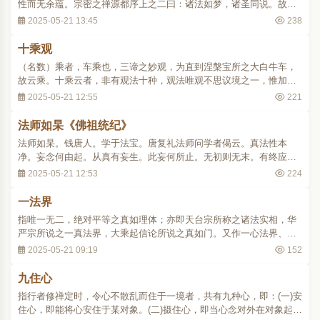
性而无余蕴。宗密之禅源都序上之二曰：诸法如梦，诸圣同说。故妄
念本寂，尘境本空。寂寂之心，灵知不昧，即是空寂之知，是汝真
2025-05-21 13:45
238
性。任迷任悟，心本自知，不藉缘生，不因境起。知之一字，众妙之
门。同上之二曰：六代相传皆如此也。至荷泽时..
十乘观
（名数）乘者，车乘也，三谛之妙观，为直到涅槃宝所之大白牛车，
故云乘。十乘云者，非有观法十种，观法唯观不思议境之一，惟加资
助观法之法，乃为十乘。一、观不思议境，是指介尔阴妄之一念（介
2025-05-21 12:55
221
者弱也，谓细念也，但异于无心，阴者新译蕴也，然则介尔阴妄者，
识蕴中极弱之妄念也，与无记心相当），观为..
法师如杲《佛祖统纪》
法师如杲。钱唐人。学于法宝。唐复礼法师问学者偈云。真法性本
净。妄念何由起。从真有妄生。此妄何所止。无初则无末。有终应有
始。无始而无终。长怀懵兹理。愿为开玄妙。析之出生死。师谓。此
2025-05-21 12:53
224
问有二意。初四句问。真法本净妄何由生。既生妄已云何止妄。而能
即真。此该从真起妄反妄归真之义。次四句问。..
一法界
指唯一无二，绝对平等之真如理体；亦即天台宗所称之诸法实相，华
严宗所说之一真法界，大乘起信论所说之真如门。又作一心法界、独
一法界、一真无碍法界。界即所依义、所因义，圣法依真如而生，真
2025-05-21 09:19
152
如为圣法之所依所因，故称法界；以此法平等不二，唯一真实，故称
一法界。大乘起信论（大三二·五七六上）：..
九住心
指行者修禅定时，令心不散乱而住于一境者，共有九种心，即：(一)安
住心，即能将心安住于某对象。(二)摄住心，即当心念对外在对象起作