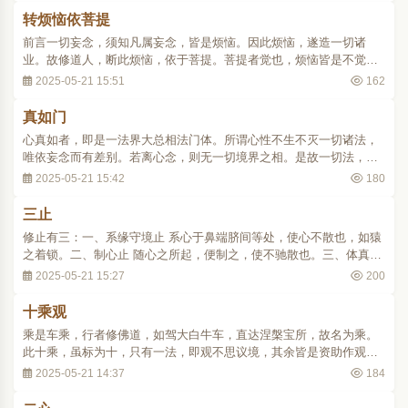
身。..
转烦恼依菩提
前言一切妄念，须知凡属妄念，皆是烦恼。因此烦恼，遂造一切诸
业。故修道人，断此烦恼，依于菩提。菩提者觉也，烦恼皆是不觉之
过，依止于觉，烦恼自除。
2025-05-21 15:51
162
真如门
心真如者，即是一法界大总相法门体。所谓心性不生不灭一切诸法，
唯依妄念而有差别。若离心念，则无一切境界之相。是故一切法，从
本以来，离言说相。离名字相，离心缘相，毕竟平等，无有变异，不
2025-05-21 15:42
180
可破坏，唯是一心，故名真如。以一切言说，假名无实，但随妄念不
可得故。言真如者，亦无有相。谓言说之极，..
三止
修止有三：一、系缘守境止 系心于鼻端脐间等处，使心不散也，如猿
之着锁。二、制心止 随心之所起，便制之，使不驰散也。三、体真止
若随人心之所念，知一切法，悉由因缘而生，无有自性，则心不取诸
2025-05-21 15:27
200
法，心既不取诸法，则妄念自止，是体真而止息妄念，故曰体真也。..
十乘观
乘是车乘，行者修佛道，如驾大白牛车，直达涅槃宝所，故名为乘。
此十乘，虽标为十，只有一法，即观不思议境，其余皆是资助作观之
法，合之为十种，故称十乘。第一观名观不思议境，即以能观之智，
2025-05-21 14:37
184
观自心中，微细的妄念，此妄念即一切法的起源，故是心亦是法，是
法亦是心，要把它观成即空即假即中的不思议..