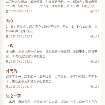
以五种的功德法，成就佛身，叫做五分法身。一、戒法身，谓如来三
业，离一切的过失。二、定法身，谓如来真心寂灭，离一切的妄念。
三、慧法身，谓如来真智圆明，通达诸法的性相。四、解脱法身，谓
2025-05-21 14:06
237
如来的身心，解脱一切的系缚。五、解脱知见法身，谓如来具有了知
自己实已解脱的智慧。..
无心
1、真心离妄念，谓之无心，决非无心识为无心。2、妄心如幻影，自
性不可得，故曰无心。
2025-05-21 14:03
152
止观
止与观。止是止息一切妄念，观是观察一切真理。止属于定，观属于
慧，止观就是定慧双修的意思。
2025-05-21 14:01
236
外无为
谓眼不见色，耳不闻声，鼻不嗅香，口不取味，身不触细滑，意不妄
念，也就是不为外境所动心的意思。
2025-05-21 13:49
185
知之一字
（术语）唐释宗密，自荷泽得悟入之处。谓知之一字，说破吾人之心