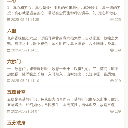
二心
1、真心和妄心。真心是众生本具的如来藏心，真净妙明，离一切的妄
想；妄心就是虚妄的心，常起妄念而生种种的境界。2、定心和散心。
定心是禅定的心，也是修定善的心；散心是散乱的心，也是修散善的
2025-05-21 14:35
225
心。
六贼
色声香味触法六尘，以眼耳鼻舌身意六根为媒，自劫家宝，故喻之为
贼。有道之士，眼不视色，耳不听声，鼻不嗅香，舌不味味，身离细
滑，意不妄念，以避六贼。
2025-05-21 14:11
169
六妙门
一、数息门，即善调呼吸，数息一至十，以摄乱心。二、随门，即不
加勉强，随呼吸之长短，入时知入，出时知出，长短冷暖，皆悉知
之。三、止门，即止息妄念，令心清净，毫无波动。四、观门，即要
2025-05-21 14:10
219
观心分明，知五阴之虚妄，破四颠倒及我等之十六知见。五、还门，
即回心返照能观的心，知能观的心是虚妄无实的..
五蕴皆空
五蕴是色受想行识，色从四大假合而有，受想行识由妄念所生，故此
五蕴诸法，如幻如化，从因缘生，本无实性，当体即空，故谓五蕴皆
空。大庄严经说：色如聚沫，受如水泡，想如阳焰，行如芭蕉，识如
2025-05-21 14:07
139
幻事。
五分法身