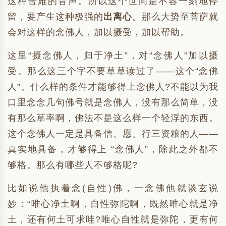
这种苦难的音声。所以这个世间是不容一刻地停
留，要产生这种极强的
出离心
。那么大势至菩萨就
会对这样的念佛人，加以摄受，加以帮助。
这里“摄念佛人，归于净土”，对“念佛人”加以摄
受。那么这三个字不要草草读过了——这个“念佛
人”。什么样的条件才能够得上念佛人?不能以为我
口里念念几句佛号就是念佛人，没有那么简单，没
有那么草率啊，佛法不是这么样一个轻浮的东西。
这个念佛人一定是具备信、愿、行三资粮的人——
真实地具备，才够得上 “念佛人”，除此之外都不
够格。那么有哪些人不够格呢?
比如说他执着念(自性)佛，一念佛他就谈玄说
妙：“唯心净土啊，自性弥陀啊，既然唯心就是净
土，还有何土可求哇?唯心自性就是弥陀，更有何