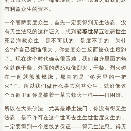
的五眼六通，这些都能现前。这些现前之后我们就
有利益众生的资本。
一个菩萨要度众生，首先一定要得到无生法忍。没
有无生法忍的这种证入，想到
娑婆世界
五浊恶世生
死苦海救众生，是不可以的，是度不了的。为什
么?你自己
烦恼
很大，你去度众生反而被众生度跑
了。现在这个时代确实很困难，我们自身里面的烦
恼就像干柴，外面的诱惑就像烈火，干柴、烈火碰
在一起就熊熊燃烧，那真的是 “冬天里的一把
火”了。所以我们做什么事去利益众生，就好像这
个五欲里面你是披着干草去救火一样——很困难。
所以在大乘佛法，尤其是
净土法门
，你没有得无生
法忍，是不许可在这个世间去生生世世度众生的，
一定要得到一个底线的保证——得无生法忍。得无