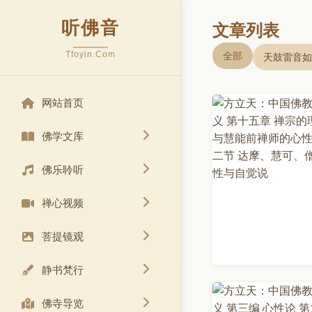
听佛音
文章列表
Tfoyin.Com
全部
天鼓雷音如
网站首页
佛学文库
佛乐聆听
禅心视频
菩提镜观
静书梵行
佛寺导览