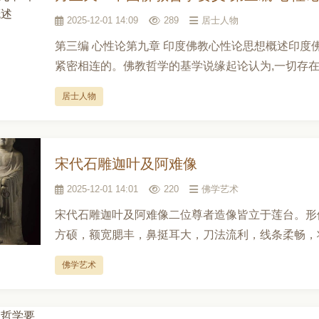
2025-12-01 14:09
289
居士人物
第三编 心性论第九章 印度佛教心性论思想概述印
紧密相连的。佛教哲学的基学说缘起论认为,一切存在
居士人物
宋代石雕迦叶及阿难像
2025-12-01 14:01
220
佛学艺术
宋代石雕迦叶及阿难像二位尊者造像皆立于莲台。形
方硕，额宽腮丰，鼻挺耳大，刀法流利，线条柔畅，将
佛学艺术