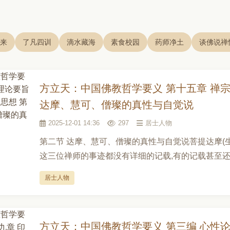
来
了凡四训
滴水藏海
素食校园
药师净土
谈佛说禅
方立天：中国佛教哲学要义 第十五章 禅
达摩、慧可、僧璨的真性与自觉说
2025-12-01 14:36
297
居士人物
第二节 达摩、慧可、僧璨的真性与自觉说菩提达摩(生年不详,卒
这三位禅师的事迹都没有详细的记载,有的记载甚至还
居士人物
方立天：中国佛教哲学要义 第三编 心性论