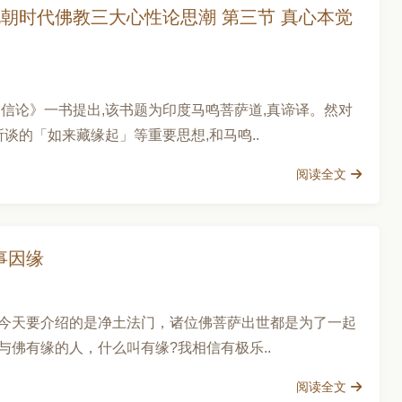
北朝时代佛教三大心性论思潮 第三节 真心本觉
信论》一书提出,该书题为印度马鸣菩萨道,真谛译。然对
谈的「如来藏缘起」等重要思想,和马鸣..
阅读全文
事因缘
今天要介绍的是净土法门，诸位佛菩萨出世都是为了一起
佛有缘的人，什么叫有缘?我相信有极乐..
阅读全文