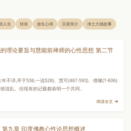
悟人生
转依
放生心得
宗派简介
净土大德故事
宗的理论要旨与慧能前禅师的心性思想 第二节
于536,一说528)、慧可(487-593)、僧璨(?-606)
很混乱。但现有的记载都表明一个共同..
阅读全文
 第九章 印度佛教心性论思想概述