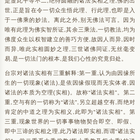
是显此平等不二,绝待圆融的诸法实相之理;佛的出
世,正是旨在令一切众生悟此理、行此理,也即是入
于一佛乘的妙法。离此之外,别无佛法可言。因为
唯有此理为佛实智所证,其余三乘法,一切教法,均为
佛度众生以权智建立的善巧方便,故因人而异,因时
而异,唯此实相圆妙之理,三世诸佛同证,无丝毫变
易,是一切法门的根本,是我们心性的究竟归处。
台宗对诸法实相有三重解释:第一重,认为由因缘所
生的一切现象(诸法),是依因缘假现而无实体者,因
诸法的本质为空理(实相)。故称“诸法实相”。第二
重,空与有的一切称为“诸法”,另立超越空有,而绝对
肯定的中道之理为实相义,此即为“诸法实相”。第
三重,现象世界的一切事事物物契合即空、即假、
即中三谛的实相之理,此乃诸法即实相,而谓“诸法实