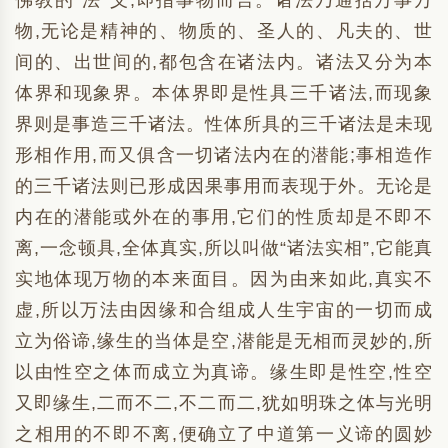
佛教的“法”义,即指事物而言。诸法乃通括万事万
物,无论是精神的、物质的、圣人的、凡夫的、世
间的、出世间的,都包含在诸法内。诸法又分为本
体界和现象界。本体界即是性具三千诸法,而现象
界则是事造三千诸法。性体所具的三千诸法是未现
形相作用,而又俱含一切诸法内在的潜能;事相造作
的三千诸法则已形成因果事用而表现于外。无论是
内在的潜能或外在的事用,它们的性质却是不即不
离,一念顿具,全体真实,所以叫做“诸法实相”,它能真
实地体现万物的本来面目。因为由来如此,真实不
虚,所以万法由因缘和合组成人生宇宙的一切而成
立为俗谛,缘生的当体是空,潜能是无相而灵妙的,所
以由性空之体而成立为真谛。缘生即是性空,性空
又即缘生,二而不二,不二而二,犹如明珠之体与光明
之相用的不即不离,便确立了中道第一义谛的圆妙