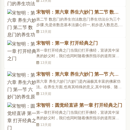
13天前
而整日继夜消耗生命的能量,使有限的生命气机很快
萎顿,失去光彩。止门就是基於这一点而进行一系列
宋智明：第六章 养生六妙门 第二节 数息
的休心养性的方法。其修行之法如下:一、对不应该
门的养生功法
第二节 数息门的养生功法数息门养生功法分为三个
进行的举动..
步骤,先是依数息基本法摄心归一,初步进入数息态,其
次是在数息态中,起各种转移身心的观想,使超越原来
13天前
的小我执著;最後是在不断地超越中,以无心无为的任
运心消泯数、息、观以及身心的各种感觉,使之进入
宋智明：第一章 打开经典之门
坐忘的无我禅态,身心由此而获得大休息、大调整。
第一章打开经典之门当我们打开佛经，宣讲其中深
具体功..
奥的妙义时，我们也同时随着佛所指示的道而深人
进去。佛典的文义是一道门，要通过我们的智慧与
13天前
体悟来打开，使它内在的核心与我们灵妙的真心相
碰击，在碰击中产生活的灵智去照破一切妄想习
宋智明：第六章 养生六妙门 第—节 六妙
气，恢复本来佛性的德用。佛陀一代时教流传下来
门的养生原理
第六章 养生六妙门六妙门是内涵极其丰富的佛家功
极为丰富的三藏宝典..
法。在养生方面,也有其特殊的意义,其中转移、随
顺、寂止、妙观、返本、清净的六道养生之门,门门
13天前
中有无数变化,功能全面,可以使人在修养心性、怡悦
天年的「养生」之路上,获得无穷的妙趣。第—节 六
宋智明：圆觉经直讲 第一章 打开经典之门
妙门的养生原理人类以生命为核心。而生命不仅需
第一章打开经典之门当我们打开佛经，宣讲其中深
要健壮的身..
奥的妙义时，我们也同时随着佛所指示的道而深人
进去。佛典的文义是一道门，要通过我们的智慧与
13天前
体悟来打开，使它内在的核心与我们灵妙的真心相