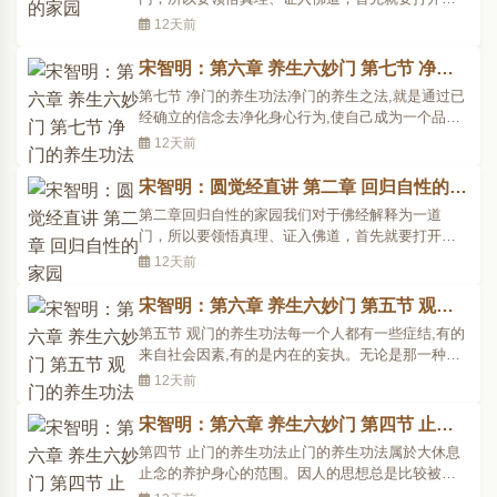
一道门。而这道门有广有狭：普被众生、广摄迷情
12天前
的是普门的广义之门；直指本性，契入佛道的是回
归的狭义之门。这部经要打开的是你自心的门，只
宋智明：第六章 养生六妙门 第七节 净门
有当你离一切缘，唯有觉知独照的时候，才有可能
的养生功法
第七节 净门的养生功法净门的养生之法,就是通过已
打开。一旦打开这本..
经确立的信念去净化身心行为,使自己成为一个品德
优良人格完美的人。净的修养是自觉的,并不在於甚
12天前
么理论的指导。因为体悟了真实的现量的人,就能使
自身与外界绝对的统一与协调,常处於一元的禅态之
宋智明：圆觉经直讲 第二章 回归自性的家
中,因为世界存在的一切就是他自己,所以既不憎恶世
园
第二章回归自性的家园我们对于佛经解释为一道
间一切可..
门，所以要领悟真理、证入佛道，首先就要打开这
一道门。而这道门有广有狭：普被众生、广摄迷情
12天前
的是普门的广义之门；直指本性，契入佛道的是回
归的狭义之门。这部经要打开的是你自心的门，只
宋智明：第六章 养生六妙门 第五节 观门
有当你离一切缘，唯有觉知独照的时候，才有可能
的养生功法
第五节 观门的养生功法每一个人都有一些症结,有的
打开。一旦打开这本..
来自社会因素,有的是内在的妄执。无论是那一种因
素,它们都将使身心的活泼气机受到阻碍,甚至窒息而
12天前
死。观门的养生之法,就是旨在解开个体生命中的一
切症结,从而使生命得到升华、气质得到改变,於是心
宋智明：第六章 养生六妙门 第四节 止门
灵就能绽放出灿烂的光华。观门与止门一样,不一定
的养生功法
第四节 止门的养生功法止门的养生功法属於大休息
在坐中..
止念的养护身心的范围。因人的思想总是比较被动
地受外界的影响,或因内心的各种无明冲动而起伏,从