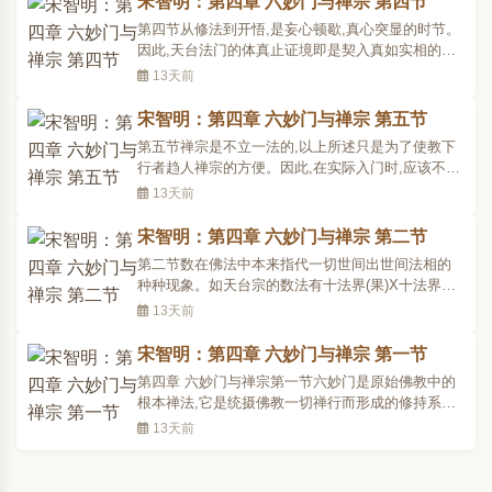
宋智明：第四章 六妙门与禅宗 第四节
数。一般行者可分为四段来修:l、从一至十;2、从一
第四节从修法到开悟,是妄心顿歇,真心突显的时节。
至百;3..
因此,天台法门的体真止证境即是契入真如实相的自
性之止,这与禅宗的刹那开悟是相同的。无论是随
13天前
息、持明或参话头,在开悟之际,或「囫」地一声,
「喷」地一发,或「爆」地一声,就是当下打破太虚空,
宋智明：第四章 六妙门与禅宗 第五节
体悟了禅的真境。开悟的真性寂止之境,不可言说,无
第五节禅宗是不立一法的,以上所述只是为了使教下
法描绘,因..
行者趋人禅宗的方便。因此,在实际入门时,应该不立
次第,不期来果,不著境界,把一切放下,提起现前的一
13天前
念,了了分明地去运用,自然能得禅道。禅宗最忌是执
著教相与境界,但初心学人如未遇明师之前,教相也不
宋智明：第四章 六妙门与禅宗 第二节
可不略知,否则不知自己在修甚么;对於禅的整个过程
第二节数在佛法中本来指代一切世间出世间法相的
也应..
种种现象。如天台宗的数法有十法界(果)X十法界
(因)X十如是X三世间=三千世界的法相。依教家的学
13天前
习方法,先是掌握三千世界的各种法相特质,次应归入
一念现前之心。在观心时,就依现前一念之本空而照
宋智明：第四章 六妙门与禅宗 第一节
三千的假法,即空即假,不一不异,而成中道妙观。禅宗
第四章 六妙门与禅宗第一节六妙门是原始佛教中的
在数的问题..
根本禅法,它是统摄佛教一切禅行而形成的修持系
统。所以智者大师在《六妙法门》的开头就论断说:
13天前
六妙门者,盖是内行之根本,三乘得道之要迳。故释迦
初诣道树,跏趺坐草,内思安般:一数、二随、三止、四
观、五还、六净,因此万行开发,降魔成道。当知佛为