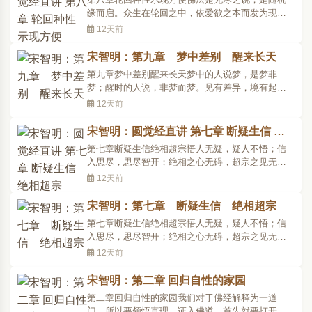
众中，即从座起，..
缘而启。众生在轮回之中，依爱欲之本而发为现
行；有种种理事的障碍，有五性的差别，所以为了
12天前
使众生脱轮回，了断根元，而铲除障碍，从自类种
性而超入佛种性，符合圆觉的道而成就果德。千百
宋智明：第九章 梦中差别 醒来长天
亿化身的弥勒菩萨就机而启问：[于是弥勒菩萨在大
第九章梦中差别醒来长天梦中的人说梦，是梦非
众中，即从座起，..
梦；醒时的人说，非梦而梦。见有差异，境有起
灭，因妄所转，故全真成妄。妄本无依，境本无
12天前
异，了心本空，历境无生；故醒人说梦藉妄而指
真，即异而归同。--作者提示下面一品最关键的一
宋智明：圆觉经直讲 第七章 断疑生信 绝
品，这品为甚么说是最关键的呢?在整个证道修证当
相超宗
第七章断疑生信绝相超宗悟人无疑，疑人不悟；信
中，是从真正入道方便来..
入思尽，思尽智开；绝相之心无碍，超宗之见无
见。金刚藏我人正信之宝，出轮回妙慧无着之道，
12天前
皆在听闻真观中顿然而现，心心无间，深透疑源，
于是虚花歇而寂空无二，实际立而性光恒照。--作者
宋智明：第七章 断疑生信 绝相超宗
提示我们前次讲到第三节段。第三节段是讲凡夫怎
第七章断疑生信绝相超宗悟人无疑，疑人不悟；信
样通过方便、渐次..
入思尽，思尽智开；绝相之心无碍，超宗之见无
见。金刚藏我人正信之宝，出轮回妙慧无着之道，
12天前
皆在听闻真观中顿然而现，心心无间，深透疑源，
于是虚花歇而寂空无二，实际立而性光恒照。--作者
宋智明：第二章 回归自性的家园
提示我们前次讲到第三节段。第三节段是讲凡夫怎
第二章回归自性的家园我们对于佛经解释为一道
样通过方便、渐次..
门，所以要领悟真理、证入佛道，首先就要打开这