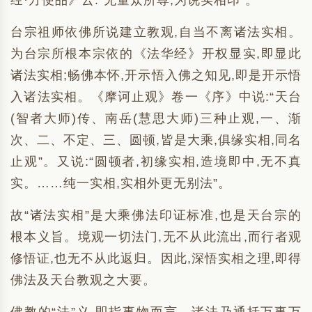
经·方便品》云:“无量众所尊,为说实相印”。
台宗祖师依佛所说建立教观,自当不离诸法实相。
为台宗所根本宗依的《法华经》开权显实,即显此
诸法实相;畅佛本怀,开示悟入佛之知见,即是开示悟
入诸法实相。《摩诃止观》卷一《序》中说:“天台
(智者大师)传、南岳(慧思大师)三种止观,一、渐
次、二、不定、三、圆顿,皆是大乘,俱缘实相,同名
止观”。又说:“圆顿者,初缘实相,造境即中,无不真
实。……纯一实相,实相外更无别法”。
故“诸法实相”是大乘佛法印证标准,也是天台宗的
根本义旨。境观一切法门,无不从此流出,而行者观
修悟证,也无不从此返归。因此,深悟实相之理,即得
佛法及天台教观之大要。