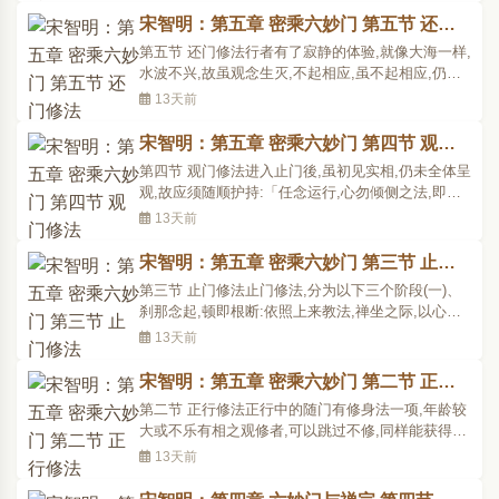
碰击，在碰击中产生活的灵智去照破一切妄想习
宋智明：第五章 密乘六妙门 第五节 还门
气，恢复本来佛性的德用。佛陀一代时教流传下来
修法
第五节 还门修法行者有了寂静的体验,就像大海一样,
极为丰富的三藏宝典..
水波不兴,故虽观念生灭,不起相应,虽不起相应,仍有
对待之境。所以行者应反照:行者依力观察,心不动时,
13天前
不动(或心)之自性为何?心如何住於不动?如何由不动
而动?动时,是否保护不动之静寂?保持不动之境时,是
宋智明：第五章 密乘六妙门 第四节 观门
否尚有所动?动是否异於不动?动(或念)之自性为何?
修法
第四节 观门修法进入止门後,虽初见实相,仍未全体呈
最..
观,故应须随顺护持:「任念运行,心勿倾侧之法,即置
念於度外,任其所之。既不为念所左右,亦不勉使断绝,
13天前
务使心如牧人任羊觅食,而续住於定。如是念将不起,
心臻清净,而系於一缘矣。」此後又觉:「念犹闪动,有
宋智明：第五章 密乘六妙门 第三节 止门
若流星。」应:「如前禅坐,相续安住寂静之境,名为
修法
第三节 止门修法止门修法,分为以下三个阶段(一)、
寂..
刹那念起,顿即根断:依照上来教法,禅坐之际,以心随
激荡而起念故,行者自觉百念丛生,连续不绝。既知一
13天前
念之生,尚须抑制,应自作意,勿任杂念生起。是以於一
念初起之时,应立即自根断绝,续住於定。此与天台法
宋智明：第五章 密乘六妙门 第二节 正行
门中的制心止相同。㈡、任念运行,不生分别:禅定时,
修法
第二节 正行修法正行中的随门有修身法一项,年龄较
力..
大或不乐有相之观修者,可以跳过不修,同样能获得解
脱圣智。㈠、数门修法身心保持清净之时,应排除其
13天前
他一切想念,惟心观每一息出入,自初次默数至二万一
千六百次。可使行者获得善巧,以知每日出入息之次