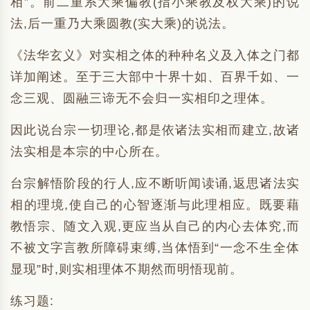
相”。前二重系大乘偏教(指小乘教及权大乘)的说
法,后一重乃大乘圆教(实大乘)的说法。
《法华玄义》对实相之体的种种名义及入体之门都
详加阐述。至于三大部中十界十如、百界千如、一
念三观、圆融三谛无不会归一实相印之理体。
因此说台宗一切理论,都是依诸法实相而建立,故诸
法实相是本宗的中心所在。
台宗解悟阶段的行人,应不断听闻读诵,返思诸法实
相的理境,使自己的心智逐渐与此理相应。既要藉
教悟宗、随文入观,更应当从自己的内心去体究,而
不被文字言教所障碍束缚,当体悟到“一念不生全体
显现”时,则实相理体不期然而明悟现前。
练习题: