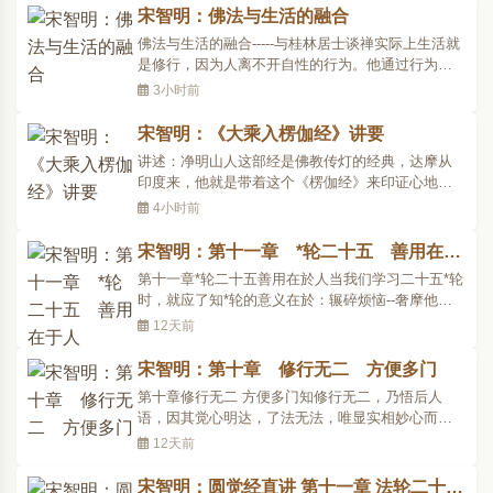
大开妙慧，彻证觉道。学习佛法要分许多方面，如
宋智明：佛法与生活的融合
听闻正法，阅读经论，参礼善知识，生活启示，以
佛法与生活的融合-----与桂林居士谈禅实际上生活就
及如理作观等。那..
是修行，因为人离不开自性的行为。他通过行为来
反观自我。但是修行的人，他依然是一个人，他为
3小时前
什么和世俗人有不同呢？他的差异在那里？这个他
的就是见地，和他的发心，依这两个作标准的。他
宋智明：《大乘入楞伽经》讲要
的见地是什么？他怎么看世界，怎么看自我，他的
讲述：净明山人这部经是佛教传灯的经典，达摩从
人生目标在哪..
印度来，他就是带着这个《楞伽经》来印证心地
的。所以说是非常重要的一部经典。那么，他主要
4小时前
就是直指有根基的人当下见到佛性。如果是已经见
到佛性的人就当下能够印证、明白，能够开智慧，
宋智明：第十一章 *轮二十五 善用在于
能够承当这个本性的真实之道。然后，绵密保护，
人
第十一章*轮二十五善用在於人当我们学习二十五*轮
发扬光大，成就大道..
时，就应了知*轮的意义在於：辗碎烦恼--奢摩他体
真止、空观，能破见思烦恼，运转至真谛理体，成
12天前
就一切智，而得般若德；三摩钵提方便随缘止、假
观，能破尘沙烦恼，运转至俗谛理体，成就道种
宋智明：第十章 修行无二 方便多门
智，而得解脱德；禅那离二边分别止、中道观，能
第十章修行无二 方便多门知修行无二，乃悟后人
破无明烦恼，运..
语，因其觉心明达，了法无法，唯显实相妙心而
已。而於未明悟之众生，实因方便法门以引入，方
12天前
能逐渐圆成。又於悟人如通达方便法门，不仅自利
更能迅速，且利他亦具善巧，可谓不得不知也。--作
宋智明：圆觉经直讲 第十一章 法轮二十五