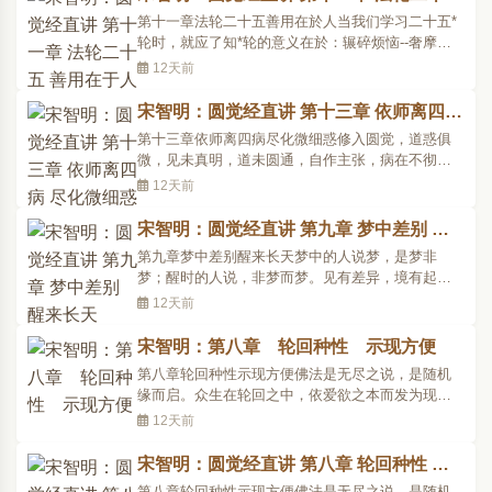
者提示我们前面所学的内容，是讲随顺觉性的修行
善用在于人
第十一章法轮二十五善用在於人当我们学习二十五*
方法与修行境界，..
轮时，就应了知*轮的意义在於：辗碎烦恼--奢摩他
体真止、空观，能破见思烦恼，运转至真谛理体，
12天前
成就一切智，而得般若德；三摩钵提方便随缘止、
假观，能破尘沙烦恼，运转至俗谛理体，成就道种
宋智明：圆觉经直讲 第十三章 依师离四病
智，而得解脱德；禅那离二边分别止、中道观，能
尽化微细惑
第十三章依师离四病尽化微细惑修入圆觉，道惑俱
破无明烦恼，运..
微，见未真明，道未圆通，自作主张，病在不彻，
故须再依手眼宗师，钳锤心行，击滞破惑，圆活自
12天前
在。--作者提示今天我们讲的是正宗第十章，这个章
段是普觉菩萨为了使末法时代众生普遍觉悟而提出
宋智明：圆觉经直讲 第九章 梦中差别 醒
的。但末法时代离佛遥远，普遍觉悟相当难，大多
来长天
第九章梦中差别醒来长天梦中的人说梦，是梦非
是以世俗知见去..
梦；醒时的人说，非梦而梦。见有差异，境有起
灭，因妄所转，故全真成妄。妄本无依，境本无
12天前
异，了心本空，历境无生；故醒人说梦藉妄而指
真，即异而归同。--作者提示下面一品最关键的一
宋智明：第八章 轮回种性 示现方便
品，这品为甚么说是最关键的呢?在整个证道修证当
第八章轮回种性示现方便佛法是无尽之说，是随机
中，是从真正入道方便来..
缘而启。众生在轮回之中，依爱欲之本而发为现
行；有种种理事的障碍，有五性的差别，所以为了
12天前
使众生脱轮回，了断根元，而铲除障碍，从自类种
性而超入佛种性，符合圆觉的道而成就果德。千百
宋智明：圆觉经直讲 第八章 轮回种性 示
亿化身的弥勒菩萨就机而启问：[于是弥勒菩萨在大
现方便
第八章轮回种性示现方便佛法是无尽之说，是随机