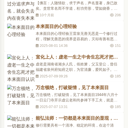
在丧失本来面目
【佛言：人随情欲，求于声名，声名显著，身已故
是一行三昧。作此解..
矣。贪世常名而不学道，枉功劳形，譬如烧香，虽
人闻香，香之烬矣，危身之火而在其后。】什么叫
10个月前
206
声名？就是名声。声就是声名远扬，说这个人一呼
百应，这是声；而且所谓居高声自远也是声，是因
本来面目的心理经验
为站在高处，所说的话就会有影响力；一个百姓的
本来面目的心理经验王雷泉无善无恶是一个修行过
声音和一个省长的..
程，理解无善恶的境界是容易的，灭却有善有恶的
思是不容易的。实现无善恶的清净世界，还须从有
2025-08-01 14:36
151
善有恶开始，从为善去恶开始。首先进入和肯定有
善恶的世界，熟悉这个善恶的世界图景，接着就开
宣化上人：虚老一生之中舍生忘死才把本
始了为善除恶的行动，并且在世俗的赞扬声中享受
来面目认识清楚
虚老是湖南省湘乡人氏，俗姓箫，父玉堂公，曾任
道德赞美。到了去..
福建省泉州府知府之职，为官清廉，爱民如子。年
逾四十，膝下无子。夫妇到城外观音古寺求子，心
2025-07-09 09:26
185
诚则有感应。回府之后，夫人果然怀孕。十月期
满，夫妇同梦一位老者，长须青袍，头顶观音，跨
万念顿绝，打破疑情，见了本来面目
虎而来。惊醒，胎儿降生，乃是一个肉团(八地菩
万念顿绝，打破疑情，见了本来面目1944年六月十
萨，才有此境界)，母..
一日云门寺开示虚云老和尚参禅下手工夫，就是诸
方常说的看佛是谁这个话头，万缘放下，死心塌
2025-07-07 13:31
185
地，昼夜六时，行住坐卧，起居饮食，屙屎撒尿，
搬柴运水，迎宾待客，总不离开这个话头。怎样看
能弘法师：一切都是本来面目的显现，远
法呢？先念佛数声，看此念佛的究竟是谁呢？若说
离表面现象解脱安乐
修行需要具有一个清净、稳定的环境，在这个清
是口念的，我死了口..