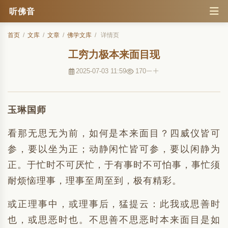
听佛音
首页
/
文库
/
文章
/
佛学文库
/
详情页
工穷力极本来面目现
2025-07-03 11:59
170
玉琳国师
看那无思无为前，如何是本来面目？四威仪皆可
参，要以坐为正；动静闲忙皆可参，要以闲静为
正。于忙时不可厌忙，于有事时不可怕事，事忙须
耐烦恼理事，理事至周至到，极有精彩。
或正理事中，或理事后，猛提云：此我或思善时
也，或思恶时也。不思善不思恶时本来面目是如