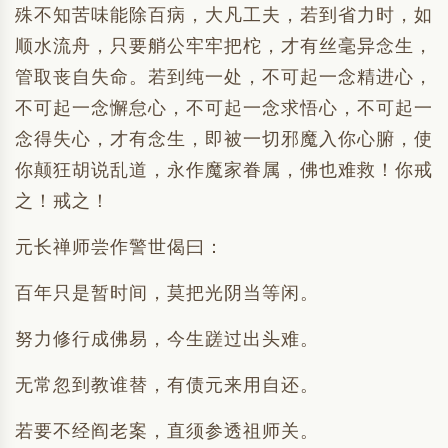
殊不知苦味能除百病，大凡工夫，若到省力时，如
顺水流舟，只要艄公牢牢把柁，才有丝毫异念生，
管取丧自失命。若到纯一处，不可起一念精进心，
不可起一念懈怠心，不可起一念求悟心，不可起一
念得失心，才有念生，即被一切邪魔入你心腑，使
你颠狂胡说乱道，永作魔家眷属，佛也难救！你戒
之！戒之！
元长禅师尝作警世偈曰：
百年只是暂时间，莫把光阴当等闲。
努力修行成佛易，今生蹉过出头难。
无常忽到教谁替，有债元来用自还。
若要不经阎老案，直须参透祖师关。