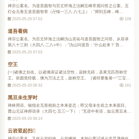
禅宗公案名。为道吾圆智与百丈怀海之法嗣五峰常观问答之公案。五
灯会元卷五道吾圆智章（卍续一三八·八七上）：“师到五峰，峰
问：‘还识药山老宿否？’师曰：‘不识。’峰曰：‘为什么不识？’师曰：‘不
2025-05-20 07:02
109
识！不识！’”此公案重点在“不识”一语。不识非不知之意，乃是显现言
诠不及、非思量之本体；此..
道吾看病
禅宗公案名。为百丈怀海之法嗣沩山灵祐与道吾圆智之问答。从容录
第八十三则（大四八·二八○中）：“沩山问道吾：‘什么处来？’吾
云：‘看病来。’山云：‘有几人病？’吾云：‘有病者、不病者。’山云：‘不
2025-05-20 07:02
病者莫是智头陀么？’吾云：‘病与不病，总不干他事。速道！速
道！’山云：‘道得也没交涉。..
空王
(一)诸佛之别名。以诸佛亲证诸法空性，寂静无碍，圣果无匹而称空
王。依圆觉经载，佛为万法之王，故称空王。［诸经要集卷一“三宝
部”敬佛篇念十方佛缘］ (二)古佛名。又作空王佛。法华经授学无学人
2025-05-20 06:32
161
记品（大九·三○上）：“诸善男子！我与阿难等于空王佛所，同时发阿
耨多罗三藐三菩提心。”空王佛乃空..
黑豆未生芽时
禅林用语。喻指全无形相前之本来姿态；即父母未生前之本来面目。
曹山元证禅师语录（大四七·五三一下）：“无语中有语，如云黑豆未生
芽时，十方诸佛出身处。” p5382
2025-05-20 06:14
云岩竖起扫
禅宗公案名。又作云岩扫地、云岩拂地。本则公案记述云岩昙晟接化