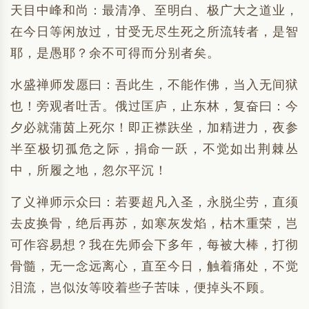
天目中峰和尚：最清净、至明白、极广大之道业，
在今日等闲放过，甘受无尽生死之所流转者，是智
耶，是愚耶？余不可得而分别者矣。
水盛禅师发愿曰：吾此生，不能作佛，当入无间狱
也！旁观者吐舌。俄过匡庐，止东林，复奋曰：今
夕必就蒲茵上死尔！即正襟趺坐，加精进力，夜参
半至极切孤危之际，捐命一跃，不觉如出荆棘丛
中，所履之地，忽尔平沉！
了义禅师示众曰：若要超凡入圣，永脱尘劳，直须
去皮换骨，绝后再苏，如寒灰发焰，枯木重荣，岂
可作容易想？我在先师会下多年，每被大棒，打彻
骨髓，无一念远离心，直至今日，触着痛处，不觉
泪流，岂似汝等咬着些子苦味，便掉头不顾。