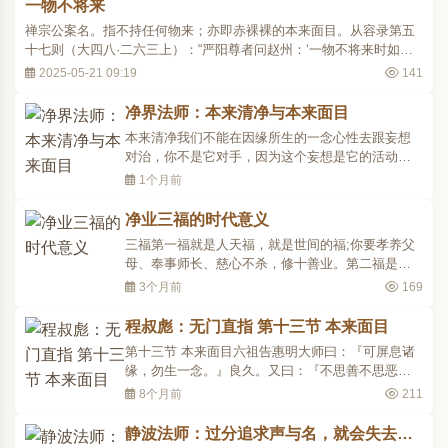
一物不将来
禅宗公案名。指不持任何物来；亦即赤裸裸的本来面目。从容录第五
十七则（大四八·二六三上）：“严阳尊者问赵州：‘一物不将来时如
何？’州云：‘放下着！’严云：‘一物不将来，放下个甚么？’州云：‘恁么
2025-05-21 09:19
141
则担取去！’”盖“一物不将来”一语，与“父母未生已前”、“一机未发
前”、“喜怒哀乐未发前..
净界法师：本来清净与本来面目
本来清净我们不能在因缘所生的一念心性去跟妄想
对治，你不是它对手，因为这个妄想是它的活动范
围。你把它拉到我们本具的一念心性，就是我们本
1个月前
来就具足的，我们长时间忽略了它，让它睡着了。
你只要唤醒它，何期自性，本自清净，我们把所有
净业三福的时代意义
的妄想拉到一念心性。本来清净的意思就是说，它
三福第一福就是人天福，就是世间的福;你要孝养父
不是修来的。既然..
母、奉事师长、慈心不杀，修十善业。第二福是二
乘福，修声闻缘觉，又叫戒福，持戒的果报。第三
3个月前
169
福是大乘福，大乘种性的众生所修的，又叫行善。
这个三福，实际上涵盖着五乘佛法：有人、天、声
程叔彪：无门直指 第十三节 本来面目
闻、缘觉、菩萨;五乘的佛法都包含在这个三福里
第十三节 本来面目六祖告惠明大师曰：『可屏息诸
面，所以这就叫净..
缘，勿生一念。』良久。又曰：『不思善不思恶，
正与麽时，那个是明上座本来面目？』後来说法
8个月前
211
时，又曰：『若仅百物不思，当令念绝，即是法
缚。若只百物不思，念尽除却，一念绝即死，别处
静波法师：过分追求声与名，就会失去内
受生。是为大错。迷人直言坐不动，妄不起心，即