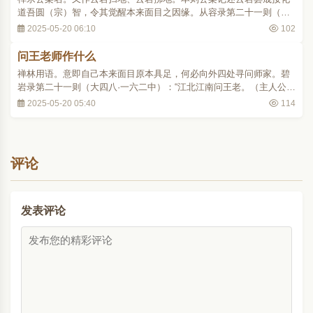
道吾圆（宗）智，令其觉醒本来面目之因缘。从容录第二十一则（大
四八·二四○下）：“云岩扫地次，道吾云：‘太区区生！’岩云：‘须知有
2025-05-20 06:10
102
不区区者。’吾云：‘恁么则有第二月也！’岩提起扫帚云：‘这个是第几
月？’吾便休去。”上引之中..
问王老师作什么
禅林用语。意即自己本来面目原本具足，何必向外四处寻问师家。碧
岩录第二十一则（大四八·一六二中）：“江北江南问王老。（主人公在
什么处，问王老师作什么？尔自踏破草鞋）”主人公即指自己本来面
2025-05-20 05:40
114
目；王老师，则指诸善知识。 p4411 ..
评论
发表评论