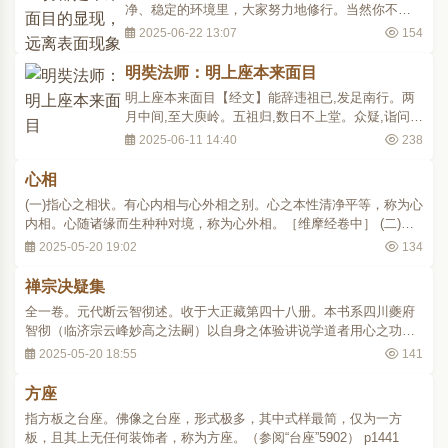
净、稳定的环境里，大家努力地修行。当然你不珍
惜这个清净、稳定、合格的环境，不努力修行，那
2025-06-22 13:07
154
生死也是平等的，也是公平的。佛法就是为了解决
生死问题，告诉我们怎样生得更解脱、死得更安
明奘法师：明上座本来面目
乐？生死解决了，人生也就没有问题了。世间所有
明上座本来面目【经文】能辞违祖已,发足南行。两
的文学、艺术、思想、..
月中间,至大庾岭。五祖归,数日不上堂。众疑,诣问
曰:“和尚少病少恼否?”曰:“病即无,衣法已南传
2025-06-11 14:40
238
矣。”问:“谁人传授?”曰:“能者得之。”众乃知焉。逐后
数百人来,欲夺衣钵。一僧俗姓陈,名惠明,先是四品将
心相
军,性行粗糙,极意参寻,为众人先,趁及惠能。惠能掷..
(一)指心之相状。有心内相与心外相之别。心之本性清净平等，称为心
内相。心随诸缘而生种种对境，称为心外相。［维摩经卷中］ (二)心
之本来面目。［维摩经卷中］ (三)心之行相。即指见分。［圆觉经］
2025-05-20 19:02
134
(四)肉团心。即心脏之形状。 p1404 ..
禅宗决疑集
全一卷。元代断云智彻述。收于大正藏第四十八册。本书系四川夔府
智彻（临济宗云峰妙高之法嗣）以自身之体验讲说学道者用心之功
夫，并阐明实践修道之方法，以究佛道玄旨，开显本来面目。全篇分
2025-05-20 18:55
141
为源湛流清门、离尘精进门、却步复升门、退堕策励门、懈怠勉勤
门、执碍决疑门、失正究竟门、彻底穷渊门、指本..
方座
指方板之台座。佛像之台座，形式极多，其中式样最简，仅为一方
板，且其上无任何装饰者，称为方座。（参阅“台座”5902） p1441