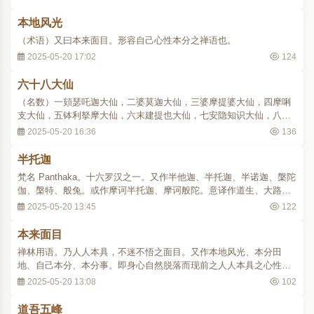
本来面目。..
本地风光
（术语）又曰本来面目。形容自己心性本分之禅语也。
2025-05-20 17:02
124
六十八大仙
（名数）一頞瑟吒迦大仙，二婆莫迦大仙，三婆摩提婆大仙，四摩唎
支大仙，五钵利拏摩大仙，六末建提也大仙，七安隐知识大仙，八婆
斯瑟佗大仙，九跋弥迦大仙，十迦摄波大仙，十一老迦摄波大仙，十
2025-05-20 16:36
136
二毗栗咎大仙，十三鸯祇罗大仙，十四鸯祇洛迦大仙，十五鸯祇刺四
大仙，十六有相分大仙，十七有慈大仙，十八..
半托迦
梵名 Panthaka。十六罗汉之一。又作半他迦、半托迦、半诺迦、槃陀
伽、槃特、般兔。或作摩诃半托迦、摩诃般陀。意译作道生、大路边
生、大路。为中印度舍卫城婆罗门之子，即周利槃特之兄。长于书
2025-05-20 13:45
122
算、唱诵、四明、六作等诸学，具大智慧，有五百童子就其受教。后
闻佛陀说法出家，未久即证得阿罗汉果。其弟..
本来面目
禅林用语。乃人人本具，不迷不悟之面目。又作本地风光、本分田
地、自己本分、本分事。即身心自然脱落而现前之人人本具之心性。
与显教之“本觉”、密教之“本初”意义相同。六祖坛经（大四八·三四九
2025-05-20 13:08
102
中）：“能云：‘不思善、不思恶，正与么时，那个是明上座本来面
目？’”［无门关第二十三则、正法眼藏..
道吾五峰