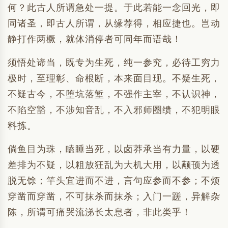
何？此古人所谓急处一提。于此若能一念回光，即
同诸圣，即古人所谓，从缘荐得，相应捷也。岂动
静打作两橛，就体消停者可同年而语哉！
须悟处谛当，既专为生死，纯一参究，必待工穷力
极时，至理彰、命根断，本来面目现。不疑生死，
不疑古今，不堕坑落堑，不强作主宰，不认识神，
不陷空豁，不涉知音乱，不入邪师圈缋，不犯明眼
料拣。
倘鱼目为珠，瞌睡当死，以卤莽承当有力量，以硬
差排为不疑，以粗放狂乱为大机大用，以颟顸为透
脱无馀；竿头宜进而不进，言句应参而不参；不烦
穿凿而穿凿，不可抹杀而抹杀；入门一蹉，异解杂
陈，所谓可痛哭流涕长太息者，非此类乎！