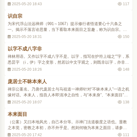
2025-05-20 18:43
117
识自宗
为宋代浮山法远禅师（991～1067）提示修行者悟道要心十六条之
一。揭示不落言诠思量，当下看取本来面目之旨趣，称为识自宗。五
家宗旨纂要卷中（卍续一一四·二七四下）：“识自宗者，须识本来宗
2025-05-20 18:31
150
趣，不落言诠，才拟论量，千山万水。” p6699 ..
以字不成八字非
禅林用语。又作以字不成八字不是。以字，指写在护符上端之“”字，系
悉昙字 （i，伊）字之变形，然若以中文字观之，则既非以字，亦非八
字。禅林乃据此转指以任何方式皆难以表达其本来面目之情形。
2025-05-20 18:26
148
p1535
庞居士不昧本来人
禅宗公案名。乃唐代庞居士与马祖道一禅师针对“不昧本来人”一语之机
缘对话。本来人，指吾人本即清净之自性，与“本来身”、“本来面目”同
义。联灯会要卷六（卍续一三六·二六二下）：“居士问马大师云：‘不
2025-05-20 18:07
138
昧本来人，请师高着眼。’马祖直下觑。士云：‘一种没弦琴，唯师弹得
妙。’马祖直上觑，士作..
本来面目
（公案）又曰本地风光，自己本分等。示禅门法道极度之语也。显教
之本觉，密教之本初，亦不外乎是。然则何物为本来之面目，请参
之。六祖坛经曰：能云：不思善，不思恶，正与么时，那个是明上座
2025-05-20 17:42
111