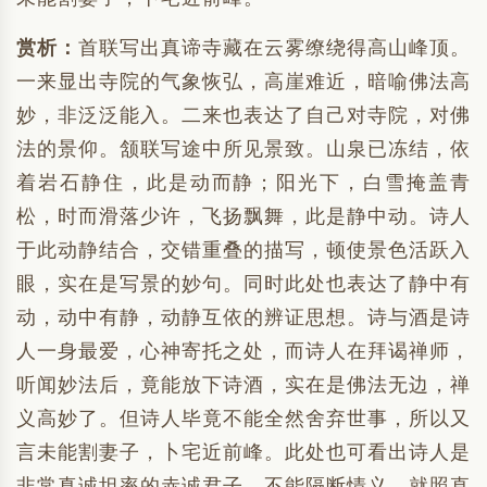
赏析：
首联写出真谛寺藏在云雾缭绕得高山峰顶。
一来显出寺院的气象恢弘，高崖难近，暗喻佛法高
妙，非泛泛能入。二来也表达了自己对寺院，对佛
法的景仰。颔联写途中所见景致。山泉已冻结，依
着岩石静住，此是动而静；阳光下，白雪掩盖青
松，时而滑落少许，飞扬飘舞，此是静中动。诗人
于此动静结合，交错重叠的描写，顿使景色活跃入
眼，实在是写景的妙句。同时此处也表达了静中有
动，动中有静，动静互依的辨证思想。诗与酒是诗
人一身最爱，心神寄托之处，而诗人在拜谒禅师，
听闻妙法后，竟能放下诗酒，实在是佛法无边，禅
义高妙了。但诗人毕竟不能全然舍弃世事，所以又
言未能割妻子，卜宅近前峰。此处也可看出诗人是
非常真诚坦率的赤诚君子。不能隔断情义，就照直