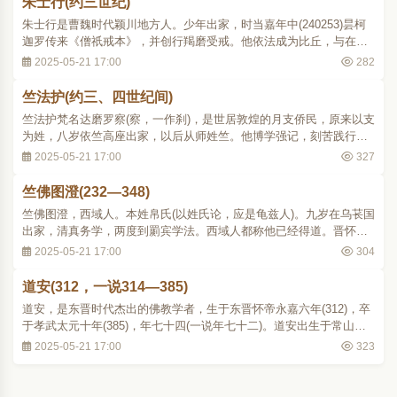
朱士行(约三世纪)
朱士行是曹魏时代颖川地方人。少年出家，时当嘉年中(240253)昙柯
迦罗传来《僧祇戒本》，并创行羯磨受戒。他依法成为比丘，与在他
以前仅仅以离俗为僧的有别。从这一点上，后人也将他当作汉土真正
2025-05-21 17:00
282
沙门的第一人。他出家后，专心精研经典。当时最流行的译本是《道
行般若》，他在洛阳便常常讲此经。但《道行..
竺法护(约三、四世纪间)
竺法护梵名达磨罗察(察，一作刹)，是世居敦煌的月支侨民，原来以支
为姓，八岁依竺高座出家，以后从师姓竺。他博学强记，刻苦践行，
深感当时(曹魏末)佛教徒只重视寺庙图像，而忽略了西域大乘经典的传
2025-05-21 17:00
327
译，因此决心宏法，随师西游。他通晓西域各国三十六种语言文字，
搜集到大量经典原本，回到长安。从晋武..
竺佛图澄(232—348)
竺佛图澄，西域人。本姓帛氏(以姓氏论，应是龟兹人)。九岁在乌苌国
出家，清真务学，两度到罽宾学法。西域人都称他已经得道。晋怀帝
永嘉四年 (310)来到洛阳，时年已七十九。他能诵经数十万言，善解文
2025-05-21 17:00
304
义，虽未读此土儒史，而与诸学士论辩疑滞，无能屈者。他知见超
群、学识渊博并热忱讲导，有天竺、康居名..
道安(312，一说314—385)
道安，是东晋时代杰出的佛教学者，生于东晋怀帝永嘉六年(312)，卒
于孝武太元十年(385)，年七十四(一说年七十二)。道安出生于常山扶
柳县(今河北省冀县境)的一个读书人家里。由于世乱，早丧父母，从小
2025-05-21 17:00
323
就受外兄孔氏的抚养，七岁开始读书，到十五岁的时候，对于五经文
义已经相当通达，就转而学习佛法。十八..