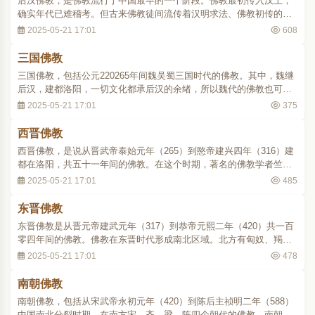
后汉佛教，是佛教流行于中国最早的一个阶段。佛教最初传入汉土，
确实年代已难稽考。但古来佛教徒间流传着汉明求法、佛教初传的史
话，同时也传说汉明之前佛教即已传入，两说各自发展。最后，汉明
2025-05-21 17:01
608
求法说颇为一般佛教徒所乐道，而汉明以前传来说也愈推愈远。现在
分别述之如次：（1）汉明帝以前佛教传来说..
三国佛教
三国佛教，包括公元220265年间魏吴蜀三国时代的佛教。其中，魏继
后汉，建都洛阳，一切文化都承后汉的余绪，所以魏代的佛教也可说
是后汉佛教的延长。在这个时期，有天竺、安息、康居等国的沙门昙
2025-05-21 17:01
375
柯迦罗、昙谛、康僧铠等，先后来到洛阳，从事经典的翻译。魏明帝
（227239年）曾大起浮屠（见《魏书.释老志..
西晋佛教
西晋佛教，是说从晋武帝泰始元年（265）到愍帝建兴四年（316）建
都在洛阳，共五十一年间的佛教。在这个时期，著名的佛教学者竺法
护、安法钦、彊梁娄至等人分别在敦煌、洛阳、天水、长安、嵩山、
2025-05-21 17:01
485
陈留、淮阳、相州、广州等地，或翻译经典，或弘传教义，或从事其
他佛教活动，因此佛教比起前代来有了相当的..
东晋佛教
东晋佛教是从晋元帝建武元年（317）到恭帝元熙二年（420）共一百
零四年间的佛教。佛教在东晋时代形成南北区域。北方有匈奴、羯、
鲜卑、氐、羌等民族所建立的二赵、三秦、四燕、五凉及夏、成（成
2025-05-21 17:01
478
汉）等十六国。这些地区的统治者，多数为了利用佛教以巩固其统治
而加以提倡，就中在后赵、前后秦、北凉均盛..
南朝佛教
南朝佛教，包括从宋武帝永初元年（420）到陈后主祯明二年（588）
中国南北分裂时期，在南方宋、齐、梁、陈四个朝代的佛教。南朝各