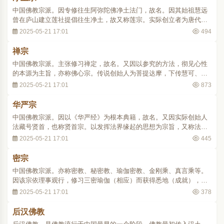
中国佛教宗派。因专修往生阿弥陀佛净土法门，故名。因其始祖慧远
曾在庐山建立莲社提倡往生净土，故又称莲宗。实际创立者为唐代善
导。历代祖师并无前后传承法统，均为后人据其弘扬净土的贡献推戴
2025-05-21 17:01
494
而来。按近代印光所撰《莲宗十二祖赞》，以慧远、善导、承远、法
照、少康、延寿、省常、祩宏、智旭、行策、..
禅宗
中国佛教宗派。主张修习禅定，故名。又因以参究的方法，彻见心性
的本源为主旨，亦称佛心宗。传说创始人为菩提达摩，下传慧可、僧
璨、道信，至五祖弘忍下分为南宗惠能，北宗神秀，时称南能北秀。
2025-05-21 17:01
873
史略佛教传入中国后，禅学或修禅思想一直获得广泛的流传，在东汉
至南北朝时曾译出多种禅经，禅学成为相当重..
华严宗
中国佛教宗派。因以《华严经》为根本典籍，故名。又因实际创始人
法藏号贤首，也称贤首宗。以发挥法界缘起的思想为宗旨，又称法界
宗。史略此宗传承为杜顺一智俨一法藏一澄观一宗密。该宗推戴杜顺
2025-05-21 17:01
445
为初祖，而实际创始人为法藏。杜顺原名法顺。雍州万年（今陕西临
潼西北）人，尝从因圣寺僧道珍学习禅法，后..
密宗
中国佛教宗派。亦称密教、秘密教、瑜伽密教、金刚乘、真言乘等。
因该宗依理事观行，修习三密瑜伽（相应）而获得悉地（成就），故
名。渊源印度最后一个时期的佛教中密教盛行，其教典总称为怛多
2025-05-21 17:01
378
罗。密教在教理上以大乘中观派和瑜伽行派的思想为其理论前提，在
实践上则以高度组织化了的咒术、礼仪、本尊信..
后汉佛教