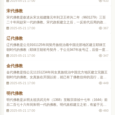
2025-05-21 17:00
433
平）、楚、后蜀、南唐诸国（通常连同北方在后周时割据独立的北
汉、合称十国）。北方兵革时兴，社会秩序受到严..
宋代佛教
宋代佛教是叙述从宋太祖建隆元年到卫王祥兴二年（9601279）三百
二十年间赵宋一代的佛教。宋代政权建立之后，一反前代后周的政
策，给佛教以适当保护来加强国内统治的力量。建隆元年，先度童行
2025-05-21 17:00
367
八千人，停止了寺院的废毁。继而又派遣沙门行勤等一百五十七人去
印度求法，使内官张从信往益州（今成都）雕刻..
辽代佛教
辽代佛教是公元9161125年间契丹族统治着中国北部地区建立耶律王
朝时代的佛教（耶律王朝初号契丹，于公元947年改号辽，后曾一度复
号契丹）。契丹族原无佛教信仰，唐末，契丹族中一个部落主耶律阿
2025-05-21 17:00
347
保机统一邻部，扩大经略，即有意吸收内地文化，以收揽汉人。据说
唐天复二年（902），辽太祖始置龙化州（西..
金代佛教
金代佛教是指公元11151234年间女真族统治中国北方地区建立完颜王
朝时代的佛教。女真族在开国以前，就已有了佛教信仰的流行，这是
从它邻境奉行佛教的高丽、渤海等国传入的。迨建国后，它以武力灭
2025-05-21 17:00
449
辽，又继承了辽代社会盛行佛教的风习。其后南进，占领宋都汴京
（今河南开封市），攻略黄河流域以至淮水以北..
明代佛教
明代佛教是从明太祖洪武元年（1368）至毅宗崇祯十七年（1644）前
后二百七十六年间朱明一代的佛教。明代政权建立之初，有鉴于元代
崇奉喇嘛教的流弊，转而支持汉地传统的佛教各宗派，因此喇嘛教在
2025-05-21 17:00
460
内地渐衰，而禅、净、律、天台、贤首诸宗逐渐恢复发展。太祖早年