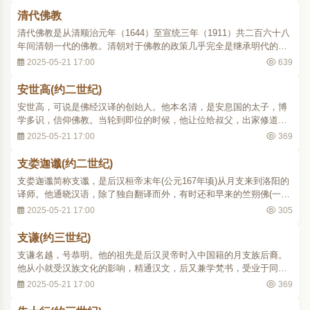
出身于僧侣，对于佛教有意加以整顿。洪武元..
清代佛教
清代佛教是从清顺治元年（1644）至宣统三年（1911）共二百六十八
年间清朝一代的佛教。清朝对于佛教的政策几乎完全是继承明代的。
首先在管理方面仿照明代僧官制度，在京设立僧录司，所有僧官都经
2025-05-21 17:00
639
礼部考选，吏部委任。各州府县僧官，则由各省布政司遴选，报送礼
部受职。所有僧官的职别名称，都和明代无异..
安世高(约二世纪)
安世高，可说是佛经汉译的创始人。他本名清，是安息国的太子，博
学多识，信仰佛教。当轮到即位的时候，他让位给叔父，出家修道。
他精研阿毗昙，修习禅定，游化西域各地；于汉桓帝建和初年(147)，
2025-05-21 17:00
369
辗转来到中国洛阳，不久即通晓华语。那时佛教传入中国内地，已有
相当时期，在宫廷内和社会上都有一些信徒..
支娄迦谶(约二世纪)
支娄迦谶简称支谶，是后汉桓帝末年(公元167年顷)从月支来到洛阳的
译师。他通晓汉语，除了独自翻译而外，有时还和早来的竺朔佛(一称
竺佛朔)合作。他译经的年代是在灵帝光和、中平年间(178189)，比安
2025-05-21 17:00
305
世高稍迟，译籍基本上属于大乘，内容广泛；可见他的学问广博，思
想细致，但他后来不知所终。支谶所译佛..
支谦(约三世纪)
支谦名越，号恭明。他的祖先是后汉灵帝时入中国籍的月支族后裔。
他从小就受汉族文化的影响，精通汉文，后又兼学梵书，受业于同族
学者支亮，通达大乘佛教理论。他对从前那些过分朴质以致隐晦义理
2025-05-21 17:00
369
的译本很不满意。汉献帝末年，洛阳一带发生兵乱，他随族人避乱南
渡到东吴。在那里他得到从事翻译的机会，从..