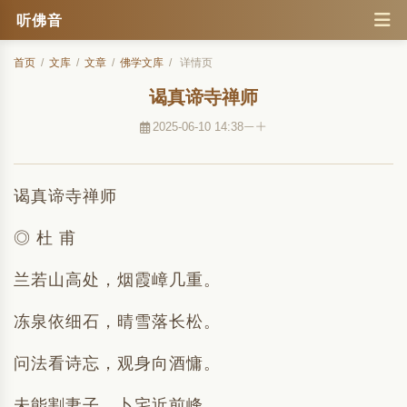
听佛音
首页
/
文库
/
文章
/
佛学文库
/
详情页
谒真谛寺禅师
2025-06-10 14:38
谒真谛寺禅师
◎ 杜 甫
兰若山高处，烟霞嶂几重。
冻泉依细石，晴雪落长松。
问法看诗忘，观身向酒慵。
未能割妻子，卜宅近前峰。