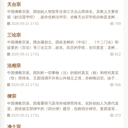
随机示现种种形象。民间很多不能度怀孕之人至诚
天台宗
恳切的求观音菩萨，菩萨大都慈悲加持，令其满足
中国佛教宗派。因创始人智顗常住浙江天台山而得名。其教义主要依
心愿，乃至有了“..
据《妙法莲华经》，故亦也称法华宗。史略天台宗学统自称是龙树、
慧文、慧思、智顗、灌顶、智威、玄朗、湛然九祖相承。该宗思想，
2025-05-21 17:01
709
虽肇于龙树，实则启蒙于北齐慧文。他从《大智度论》卷二十七关于
解释《大品》道种智、一切智和一切种智之文..
三论宗
中国佛教宗派。隋吉藏创立。因依龙树的《中论》、《十二门论》和
提婆的《百论》等三论立宗，故名。此宗的学统，在印度是：龙树一
提婆一罗睺罗一青目一须利耶苏摩一鸠摩罗什。在中国则是：鸠摩罗
2025-05-21 17:01
812
什一僧肇一僧朗一僧诠一法朗一吉藏。史略此宗初祖龙树。是释迦牟
尼灭后第一个重要的大乘佛教学者。其《中论..
法相宗
中国佛教宗派。因剖析一切事物（法）的相对真实（相）和绝对真实
（性）而得名。又因强调不许有心外独立之境，亦称唯识宗。由于创
始者玄奘及其弟子窥基常住大慈恩寺，故又称慈恩宗。史略创始人玄
2025-05-21 17:01
598
奘曾游学印度17年，回国后先后译出瑜伽学系的一本十支各论，并翻
译了《成唯识论》，奠定了法相宗的理论基础..
律宗
中国佛教宗派。因着重研习及传持戒律而得名。实际创始人为唐代道
宣。因依据五部律中的《四分律》建宗，也称四分律宗。复因道宣住
终南山，又有南山律宗或南山宗之称。史略相传释迦在世时，为约束
2025-05-21 17:01
373
僧众，制订了各种戒律。第一次佛教结集时，由优婆离诵出律藏。其
后因佛教各派对戒律的理解不尽一致，所传戒..
净土宗