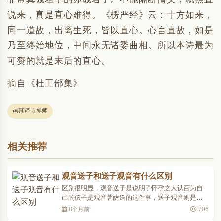
说来，真是直心难得。《楞严经》云：十方如来，
同一道故，出离生死，皆以直心。心言直故，如是
乃至终始地位，中间永无诸委曲相。所以本诗最为
可赞的就是末后的直心。
摘自《杜工部集》
谒真谛寺禅师
相关推荐
观音送子和送子观音有什么区别
区别很明显，观音送子是说明了怀孕之人认百为自
己的孩子是观音菩萨送的这件事，送子观音则是单
指观音菩萨的一个化身。观音菩萨是佛教四大菩萨
8个月前
706
之一，大慈大悲，能以种种方便满足众生的需求，