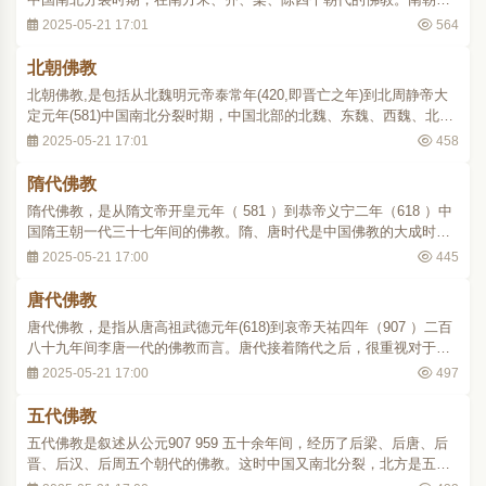
代对于佛教的态度，大略与东晋相同，统治阶级及一般文人学士也大
2025-05-21 17:01
564
都崇信佛教。宋诸帝中，文帝（424 453）最重视佛教。他听到侍中何
尚之等告以佛化有助于政教之说，即致意佛..
北朝佛教
北朝佛教,是包括从北魏明元帝泰常年(420,即晋亡之年)到北周静帝大
定元年(581)中国南北分裂时期，中国北部的北魏、东魏、西魏、北
齐、北周诸代的佛教。北魏拓跋氏从道武帝（396409）和晋室通聘
2025-05-21 17:01
458
后，即信奉佛教。道武帝本人好黄老,览佛经。见沙门，都加敬礼，并
利用佛教以收揽人心。继而任赵郡沙门法果为..
隋代佛教
隋代佛教，是从隋文帝开皇元年（ 581 ）到恭帝义宁二年（618 ）中
国隋王朝一代三十七年间的佛教。隋、唐时代是中国佛教的大成时
期。隋代虽然立国不久，但在政治上统一了南北两朝，各种文化也出
2025-05-21 17:00
445
现了综合的新形式，佛教也综合南北体系，而有新的教学、宗派建
立，形成了划一时期的特色。隋文帝（581 604 ..
唐代佛教
唐代佛教，是指从唐高祖武德元年(618)到哀帝天祐四年（907 ）二百
八十九年间李唐一代的佛教而言。唐代接着隋代之后，很重视对于佛
教的整顿和利用。高祖武德二年（619），就在京师聚集高僧，立十大
2025-05-21 17:00
497
德，管理一般僧尼。九年（626），因为太史令傅奕的一再疏请，终于
命令沙汰佛道二教，只许每州留寺观各一..
五代佛教
五代佛教是叙述从公元907 959 五十余年间，经历了后梁、后唐、后
晋、后汉、后周五个朝代的佛教。这时中国又南北分裂，北方是五代
更迭，南方则先有前蜀、吴、吴越、闽、南汉，继有荆南（又称南