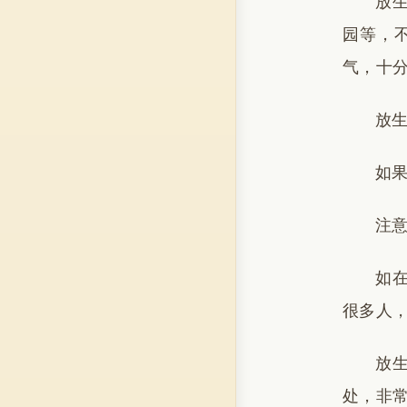
放
园等，
气，十
放
如
注
如
很多人
放
处，非