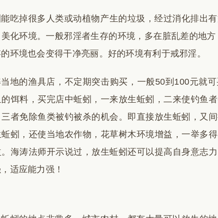
蚓能吃掉很多人类或动植物产生的垃圾，经过消化排出有
，美化环境。一般邪淫者生存的环境，多在脏乱差的地方
存的环境也会变得干净亮丽。好的环境有利于戒邪淫。
解当地的渔具店，不定期突击购买，一般50到100元就
鱼的饵料，买完店中蚯蚓，一来放生蚯蚓，二来使钓鱼者
，三者免除鱼类被钓被杀的机会。即直接放生蚯蚓，又间
生蚯蚓，还使当地农作物，花草树木环境增益，一举多得
益。海涛法师开示说过，放生蚯蚓还可以提高自身意志力
强，适应能力强！