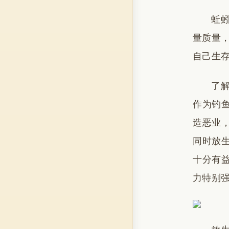
蚯
量质量
自己生
了
作为钓
造恶业
同时放
十分有
力特别