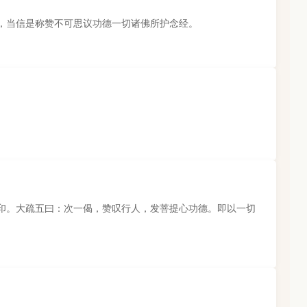
，当信是称赞不可思议功德一切诸佛所护念经。
印。大疏五曰：次一偈，赞叹行人，发菩提心功德。即以一切