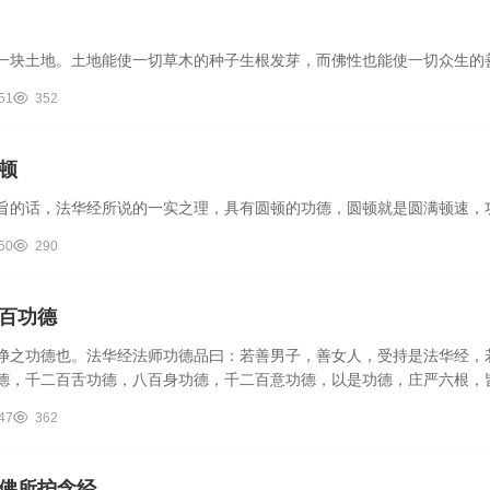
一块土地。土地能使一切草木的种子生根发芽，而佛性也能使一切众生的
51
352
顿
旨的话，法华经所说的一实之理，具有圆顿的功德，圆顿就是圆满顿速，
50
290
百功德
净之功德也。法华经法师功德品曰：若善男子，善女人，受持是法华经，
德，千二百舌功德，八百身功德，千二百意功德，以是功德，庄严六根，皆
47
362
佛所护念经