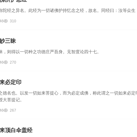
弥陀经之异名。此经为一切诸佛护持忆念之经，故名。同经曰：汝等众生
46
310
妙三昧
昧，则得以一切种之功德庄严吾身。见智度论四十七。
46
270
来必定印
之德名也。以发一切如来菩提心，而为必定成佛，称此谓之一切如来必定
授大菩提记。
46
267
来顶白伞盖经