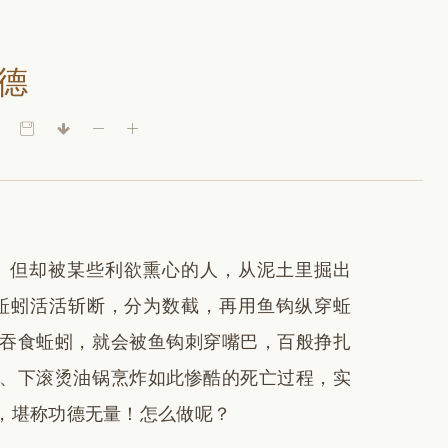
德
。但却被某些利欲熏心的人，从泥土里掘出
蚯蚓活活斩断，分为数截，再用鱼钩纵穿蚯
吞食蚯蚓，就会被鱼钩刺穿嘴巴，百般挣扎
、下滚烫油锅烹炸如此惨酷的死亡过程，实
，堪称功德无量！怎么做呢？