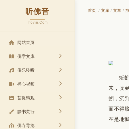
听佛音
首页
/
文库
/
文章
/
Tfoyin.Com
网站首页
佛学文库
佛乐聆听
蚯
禅心视频
来，卖
菩提镜观
蚓，沉
而不得
静书梵行
在是地
佛寺导览