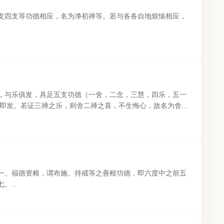
支四支等功德相应，名为净初禅等。若与各各自地烦恼相应，
，与乐俱发，具足五支功德（一舍，二念，三慧，四乐，五一
禅即发。若证三禅之乐，则舍二禅之喜，不生悔心，故名为舍，
一、福德资粮，谓布施、持戒等之善根功德，即六度中之前五
。..