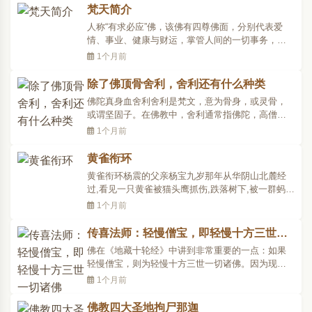
人对出家师父，或初出家者对腊长之出家师父，皆
梵天简介
应以“弟子”自称。凡于文末，署名之后，宜再署以“顶
人称“有求必应”佛，该佛有四尊佛面，分别代表爱
礼”..
情、事业、健康与财运，掌管人间的一切事务，是
泰国香火最旺的佛像之一。对信奉佛教的人来说，
1个月前
到曼谷来不拜四面佛，就如入庙不拜神一样，是一
件不可想像的事。据说四面佛的灵验超乎寻常，因
除了佛顶骨舍利，舍利还有什么种类
此，有些游客为了在四面佛前许誓还愿而多次往返
佛陀真身血舍利舍利是梵文，意为骨身，或灵骨，
泰国，更有许多..
或谓坚固子。在佛教中，舍利通常指佛陀，高僧圆
寂后遗留下来的身骨，头发或遗体，火化时结成的
1个月前
结晶体，它作为佛教的圣物而受到尊崇。舍利有身
骨舍利和法身舍利之两种。出于对宗教信仰的尊
黄雀衔环
重，对人权、信徒的保护，秉着科学与宗教共存而
黄雀衔环杨震的父亲杨宝九岁那年从华阴山北麓经
不是完全对立的态度..
过,看见一只黄雀被猫头鹰抓伤,跌落树下,被一群蚂蚁
团团围住,动弹不得,十分痛苦。杨宝小心地将黄雀捧
1个月前
回家,养在箱中,用黄花喂它,悉心照料。三个月后,黄
雀伤愈飞走。一天夜里,一个黄衣童子向杨宝跪拜,
传喜法师：轻慢僧宝，即轻慢十方三世一
说:“我是西王母的使者,感谢公子相救。这四枚白玉环
切诸佛
佛在《地藏十轮经》中讲到非常重要的一点：如果
不成..
轻慢僧宝，则为轻慢十方三世一切诸佛。因为现前
僧宝就是我们的解脱幢相，是替佛行化在世间的
1个月前
人。如果于一僧宝而起轻慢，则为轻慢十方三世一
切诸佛。经典中佛陀反复强调，比喻有很多。佛经
佛教四大圣地拘尸那迦