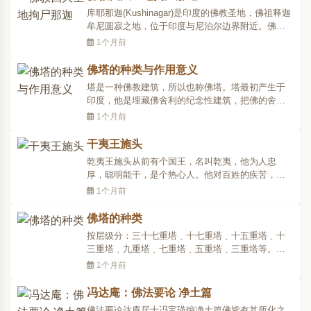
中有这样一个故事：过去有个地方，凡是被判了死
库耶那迦(Kushinagar)是印度的佛教圣地，佛祖释迦
刑的罪犯都会被丢到..
牟尼圆寂之地，位于印度与尼泊尔边界附近。佛在
80岁时自知已得重病，便同弟子从毗舍离城向西北
1个月前
走。从方向上看是想回家乡(今尼泊尔的蓝毗尼)。但
走到拘尸那羯罗，病情加重。涅盘的那天，他在河
佛塔的种类与作用意义
里洗了澡，在一个长满娑罗双树的小树林里安了绳
塔是一种佛教建筑，所以也称佛塔。塔最初产生于
床。他枕着右..
印度，他是埋藏佛舍利的纪念性建筑，把佛的舍利
埋藏于地下，在它的上面堆筑出一座半圆形的土
1个月前
堆，外面用石材包砌并有雕刻装饰，名称为“Stupa”,
翻译为“塔波”或称“浮图”，简称为塔。这种半圆形的
干夷王施头
塔随佛教传入中国后，与中国原有的楼阁相结合而
乾夷王施头从前有个国王，名叫乾夷，他为人忠
产生了中..
厚，聪明能干，是个热心人。他对百姓的疾苦，也
非常关心，常常想尽方法帮助他们解决困难。因
1个月前
此，方圆千里的百姓听说了，纷纷从四面八方前来
投靠他。但是，他的善行、为人，尤其是得到众多
佛塔的种类
百姓的拥护，却使得有些人极为恼恨。邻国有个修
按层级分：三十七重塔﹑十七重塔﹑十五重塔﹑十
道的婆罗门，生性狠毒..
三重塔﹑九重塔﹑七重塔﹑五重塔﹑三重塔等。按
形状分：方塔﹑圆塔﹑六角形塔﹑八角形塔等，另
1个月前
有大塔﹑多宝塔﹑瑜祗塔﹑宝箧印塔﹑五轮塔﹑卵
塔﹑无缝塔﹑楼阁式塔﹑密檐塔﹑金刚宝座塔﹑墓
冯达庵：佛法要论 净土篇
塔﹑板塔婆﹑角塔婆。按所纳藏之物分：舍利塔﹑
佛法要论达庵居士冯宝瑛编净土篇佛皆有其所化之