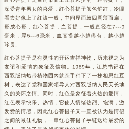
红心菩提子是目前市面上比较稀少的一种菩提子，
深受青年男女的喜爱，红心菩提子颜色鲜红，冷眼
看去好像上了红漆一般，中间厚而鼓四周薄而扁，
形成心形，红心菩提，血菩提，一般直径在7---9
毫米，厚5---6毫米，血菩提越小越稀有，越小越
珍贵。
红心菩提子是有灵性的开运吉祥神物，历来视之为
友谊和爱情的象征及信物。1989年，江总书记在
西双版纳热带植物园内就亲手种下了一株相思红豆
树，表达了党和国家领导人对西双版纳人民天长地
久的关怀之情。同时，红色是象征着火热的爱情，
红色表示快乐、热情，它使人情绪热烈、饱满，激
发爱的情感，因此红心菩提子又一直被认为是情侣
之间的最佳礼物，一串红心菩提子手链送给最爱的