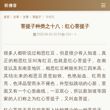
听佛音
首页
/
文库
/
文章
/
菩提子
/
详情页
菩提子种类之十八：红心菩提子
2025-06-10 10:57
214
很多人都听说过相思红豆，但是很少有人知道，真
正的相思红豆叫海红豆,也就是红心菩提子。在南
亚以及东南亚地区，相思红豆树能长到三四米高，
其结出来的相思豆质坚如铁、色艳如血、红而发
亮，色泽晶莹而永不褪色，外型似跳动的心脏，里
面又有一个心形曲线，一豆双心，所以新加坡等国
家的人们称之为红心菩提子，又叫血菩提。