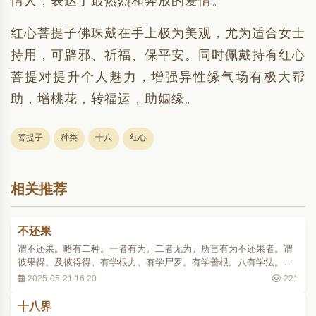
情人，表达了最热烈和奔放的爱情。
红心菩提子佛珠戴在手上极为美观，尤为适合女士
持用，可辟邪、祈福、保平安。同时佩戴持有红心
菩提对提升个人魅力，增强异性缘气场有极大帮
助，增桃花，转福运，助姻缘。
菩提子
种类
十八
红心
相关推荐
不还果
谓不还果。略有二种。一者有为。二者无为。所言有为不还果者。谓
彼果得。及彼得得。有学根力。有学尸罗。有学善根。八有学法。及
彼种类诸有学法。是名有为不还果。所言无为不还果者。谓于此中。
2025-05-21 16:20
221
五顺下分结永断。及彼种类结法永断。即是九十二诸随眠永断。及彼
种类结法永断。是名无为不还果。..
十八界