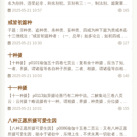
名为别持。违受起非，则名别犯。言别有三：一、制法别。篇聚重
轻，种类异故。二、对境别。情与非情，三趣男女，道俗不同故。
2025-05-21 10:57
165
三、犯缘别。随戒多少，不相滥故。又复通别二持，俱通止作；通犯
唯止犯；别犯兼两犯。”（事钞记卷二·二七..
戒皆初篇种
子题：淫种类、盗种类、杀种类、妄种类、四戒为种下篇为类戒本疏·
十三僧残法：“戒皆初篇种者：（一、总举）如多论云，如初四戒，各
有种类。（二、别配）（一、淫种）何以知然？如十三中，初有五
2025-05-21 10:30
127
戒；三十中，尼衣使浣染毛三戒；九十中，与女人说法、同宿、安
坐、强坐、露坐、教尼已下有十戒；悔过法中..
十种摄
【十种摄】 p0101瑜伽五十四卷七页云：复有余十种摄，应当了知。
一者、界摄。谓诸蕴等各自种子所摄。二者、相摄。谓诸蕴等自相共
相所摄。三、种类摄。谓诸蕴等遍自种类所摄。四、分位摄。谓诸蕴
2025-05-21 10:03
140
等顺乐受等分位所摄。五、不相离摄。谓诸蕴等由一一法，及诸助
伴，摄一切蕴等。六者、时摄。谓诸蕴等，过去..
十一种摄
【十一种摄】 p0113如异摄论善巧有二种中说。二解集论三卷八页
云：云何摄？略说摄有十一种。谓相摄，界摄，种类摄，分位摄，伴
摄，方摄，时摄，一分摄，具分摄，更互摄，胜义摄。何等相摄？谓
2025-05-21 10:01
155
蕴界处一一自相；即体自摄。何等界摄？谓蕴界处所有种子阿赖耶
识，能摄彼界。何等种类摄？谓蕴界处，其相虽异..
八种正愿所摄可爱生因
【八种正愿所摄可爱生因】 p0086瑜伽十五卷二页云：又有八种正愿
所摄可爱生因，能令于诸欲中，乐增上生，不求永离一切欲者，当生