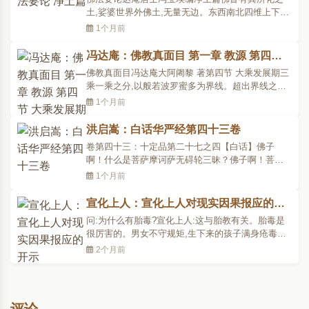
发塔﹑爪塔﹑牙..
土,娑婆世界外佛土,无量无边。东西南北四维上下虚
空,无所不遍。各各佛土,应现何等境界,恒视化主本愿
1个月前
欲化何等众生而定。如释尊愿力在化导堪忍烦恼众
生,故娑婆国土特现垢秽之象,因有秽土之名。娑婆世
冯达庵：佛教真面目 第一章 教源 第四节
界之西,越十万亿佛土,有阿弥陀佛化土,名曰极乐国。
大乘发展期
佛教真面目冯达庵大阿阇黎 著第四节 大乘发展期三
(或称..
乘一乘之分,以般若波罗蜜多为界线。超出界线之上
方称一乘;未及者虽发一乘大愿,尚未入门也。释尊自
1个月前
云:灭度后,以大乘般若波罗蜜多法门付嘱文殊师利菩
萨受持。见六波罗蜜多经此名实大乘;一乘教摄;与三
洪启嵩：白话华严经第四十三卷
乘中之权大乘异趣。小乘正法时期,权大乘尚未易行
卷第四十三：十定品第二十七之四【白话】佛子
世;何..
啊！什么是菩萨摩诃萨无碍轮三昧？佛子啊！菩萨
摩诃萨证入这禅定三昧时，安住在无障碍的身业，
1个月前
安住在无障碍的语业，安住在无障碍的意业，更安
住在无障碍的佛国刹土。因此，得以亲证无障碍成
宣化上人：宣化上人对现实因果报应的开
就众生的智慧；无障碍调伏教化众生的智慧；并放
示
问:为什么有胎毒?宣化上人:这与胎教有关。胎毒是
射出无障碍的光明，..
很厉害的。男女不守规矩,生下来的孩子满身疮毒。
父母淫欲心重,生出来的婴儿容易患种种疮。因此女
2个月前
人怀孕后,夫妇应分开住。问:弟子亲人得膀胱癌宣化
上人:换丈夫换的。问:某某法师的红袈裟袖口脏得不
得了,又黑又亮,可不可以请他脱下来,我们帮他洗一
洗?宣化..