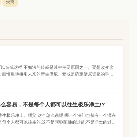
受戒
所以造成这样,不如法的传戒是其中主要原因之一。要想改变这
方面慎重地接引未来的新生僧尼。受戒是确定僧尼资格的手续,
戒者的事情:分受戒、..
么容易，不是每个人都可以往生极乐净土!?
往生极乐净土。师父:这个怎么说呢,哪一个法门也都有一个潜在
是每个人都可以往生的,这不是阿弥陀佛的过错,不是净土的过错,
以还是要留心去研..