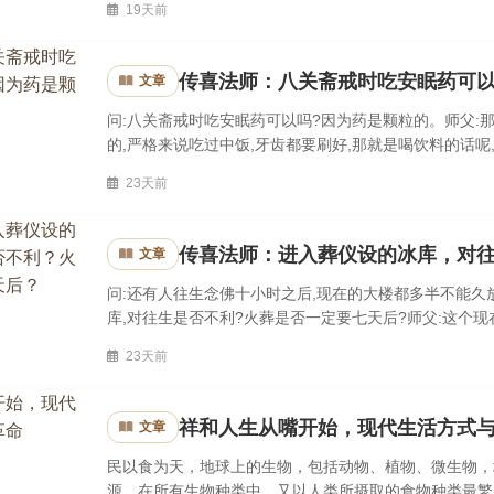
19天前
传喜法师：八关斋戒时吃安眠药可
文章
问:八关斋戒时吃安眠药可以吗?因为药是颗粒的。师父:那
的,严格来说吃过中饭,牙齿都要刷好,那就是喝饮料的话
可以把这个药化在这个水里,这样喝下去,这样是可以的,基
23天前
传喜法师：进入葬仪设的冰库，对
文章
问:还有人往生念佛十小时之后,现在的大楼都多半不能久
库,对往生是否不利?火葬是否一定要七天后?师父:这个现
们现在很少,最后寿终正寝,躺着自己床上死,那这个福都很少
23天前
祥和人生从嘴开始，现代生活方式
文章
民以食为天，地球上的生物，包括动物、植物、微生物，
源。在所有生物种类中，又以人类所摄取的食物种类最繁