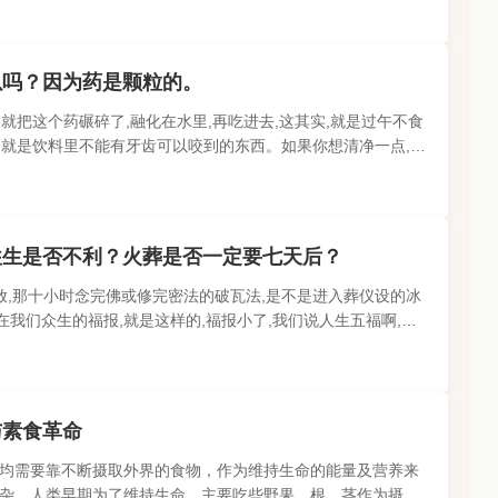
以吗？因为药是颗粒的。
就把这个药碾碎了,融化在水里,再吃进去,这其实,就是过午不食
呢,就是饮料里不能有牙齿可以咬到的东西。如果你想清净一点,你
本上西药都是可..
往生是否不利？火葬是否一定要七天后？
放,那十小时念完佛或修完密法的破瓦法,是不是进入葬仪设的冰
在我们众生的福报,就是这样的,福报小了,我们说人生五福啊,我
,死了以后按照如..
与素食革命
均需要靠不断摄取外界的食物，作为维持生命的能量及营养来
杂。人类早期为了维持生命，主要吃些野果、根、茎作为摄食