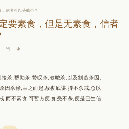
食，信者可以受戒否？
定要素食，但是无素食，信者
？
接杀,帮助杀,赞叹杀,教唆杀,以及制造杀因,
杀因杀缘,由之而起,故彻底讲,持不杀戒,总以
,而不素食,可暂方便,如受不杀,便是已生信