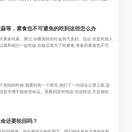
熟各类食物来滋养身体..
大蒜等，素食也不可避免的吃到这些怎么办
倡大家多吃素。师父:你看国外的社会风气多好。信众:但是外国人
所以我和他们一起吃饭,在饭店里为了吃素食,准备的素食也不可避
机上素食有十几..
个房间的时候,我看到有一个师兄,他打了一句话在公屏上面,是
,但是学佛不能改变命运。我看到后对他说:你这样说,不是很恰
父:既然能增加福报..
生命还要轮回吗？
内在轮回规律。在自身业力的作用下，我们的生命在六道中生死