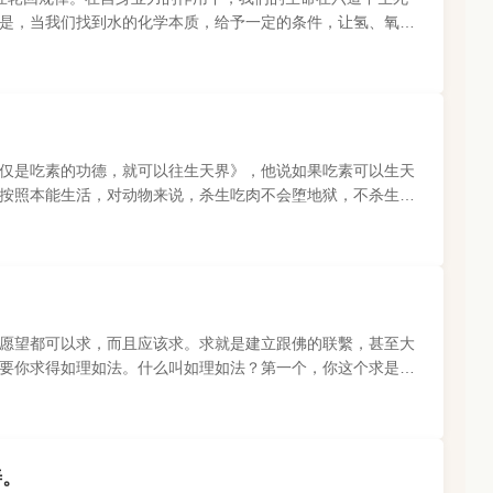
是，当我们找到水的化学本质，给予一定的条件，让氢、氧元
中解脱出来，变成氢气..
仅是吃素的功德，就可以往生天界》，他说如果吃素可以生天
按照本能生活，对动物来说，杀生吃肉不会堕地狱，不杀生吃
切果报。人可以有选择..
愿望都可以求，而且应该求。求就是建立跟佛的联繫，甚至大
要你求得如理如法。什么叫如理如法？第一个，你这个求是善
的绝对不会满你愿，佛..
善。