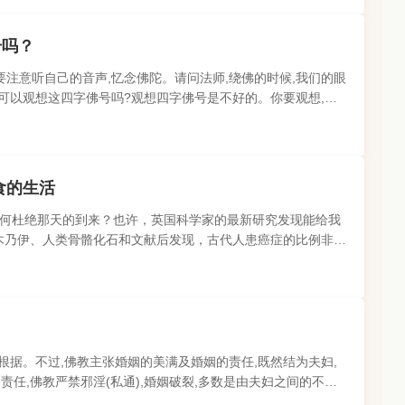
号吗？
注意听自己的音声,忆念佛陀。请问法师,绕佛的时候,我们的眼
可以观想这四字佛号吗?观想四字佛号是不好的。你要观想,你
的,不是用来观想的..
食的生活
何杜绝那天的到来？也许，英国科学家的最新研究发现能给我
究木乃伊、人类骨骼化石和文献后发现，古代人患癌症的比例非常
只有几十例。而如今..
根据。不过,佛教主张婚姻的美满及婚姻的责任,既然结为夫妇,
责任,佛教严禁邪淫(私通),婚姻破裂,多数是由夫妇之间的不能
裂的。即使破裂..