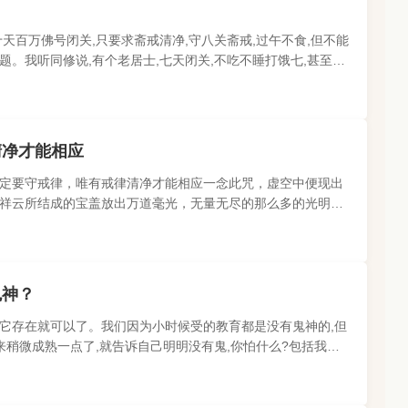
引
天百万佛号闭关,只要求斋戒清净,守八关斋戒,过午不食,但不能
。我听同修说,有个老居士,七天闭关,不吃不睡打饿七,甚至水
以这种苦行,是不..
清净才能相应
定要守戒律，唯有戒律清净才能相应一念此咒，虚空中便现出
祥云所结成的宝盖放出万道毫光，无量无尽的那么多的光明，
才能相应；否则修法不..
鬼神？
知道它存在就可以了。我们因为小时候受的教育都是没有鬼神的,但
来稍微成熟一点了,就告诉自己明明没有鬼,你怕什么?包括我学
题。特别是后来我做..