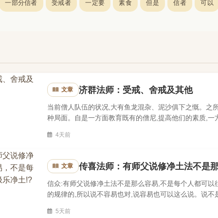
一部分信者
受戒者
一定要
素食
但是
信者
可以
济群法师：受戒、舍戒及其他
文章
当前僧人队伍的状况,大有鱼龙混杂、泥沙俱下之慨。之
种局面。自是一方面教育既有的僧尼,提高他们的素质,一
所以需要认真对待,如法举行。这里把受戒的要领,并有关具
4天前
传喜法师：有师父说修净土法不是那
文章
信众:有师父说修净土法不是那么容易,不是每个人都可以
的规律的,所以说不容易也对,说容易也可以这么说。说不
这个是自己没有符合那个规律。既然净土它是一个法门,所
5天前