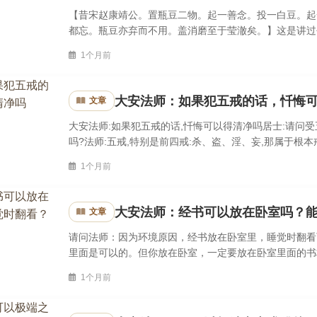
【昔宋赵康靖公。置瓶豆二物。起一善念。投一白豆。起
都忘。瓶豆亦弃而不用。盖消磨至于莹澈矣。】这是讲过
常有道德学问的人，当时被封为太子少师，太子的老师，后
1个月前
大安法师：如果犯五戒的话，忏悔
文章
大安法师:如果犯五戒的话,忏悔可以得清净吗居士:请问受
吗?法师:五戒,特别是前四戒:杀、盗、淫、妄,那属于根
要把这四条戒持好。首先要知道戒相是什么:①不杀生,正治
1个月前
大安法师：经书可以放在卧室吗？
文章
请问法师：因为环境原因，经书放在卧室里，睡觉时翻看
里面是可以的。但你放在卧室，一定要放在卧室里面的书
躺在床上去看经书？这不恭敬，有亵渎、轻慢的倾向。文章
1个月前