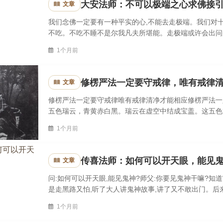
大安法师：不可以极端之心求佛接
文章
我们念佛一定要有一种平实的心,不能去走极端。我们对十
不吃。不吃不睡不是尔我凡夫所堪能。走极端或许会出问题
都不喝。等到七天过后,被人扶出,倒在地上一命呜呼了。所
1个月前
修楞严法一定要守戒律，唯有戒律
文章
修楞严法一定要守戒律唯有戒律清净才能相应修楞严法一
五色瑞云，青黄赤白黑。瑞云在虚空中结成宝盖。这五色
遍照三千大千世界。修楞严法一定要守戒律，唯有戒律清净
1个月前
传喜法师：如何可以开天眼，能见
文章
问:如何可以开天眼,能见鬼神?师父:你要见鬼神干嘛?
是走黑路又怕,听了大人讲鬼神故事,讲了又不敢出门。后
佛,我也不是从那个角度。学佛只不过我解决生命意义的问
1个月前