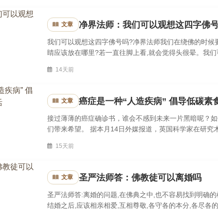
净界法师：我们可以观想这四字佛
文章
我们可以观想这四字佛号吗?净界法师我们在绕佛的时候要
睛应该放在哪里?若一直往脚上看,就会觉得头很晕。我们
宁可观想阿弥陀佛的光明,不要观想那个佛号,佛号是用来听
14天前
癌症是一种“人造疾病” 倡导低碳素
文章
接过薄薄的癌症确诊书，谁会不感到未来一片黑暗呢？如
们带来希望。 据本月14日外媒报道，英国科学家在研
低，数百具木乃伊中只有一例癌症病例，癌症的化石证据也
15天前
圣严法师答：佛教徒可以离婚吗
文章
圣严法师答:离婚的问题,在佛典之中,也不容易找到明确的
结婚之后,应该相亲相爱,互相尊敬,各守各的本分,各尽各的
互守贞节,夫妻之间既然都能坚持邪淫一戒,婚姻是不容易破