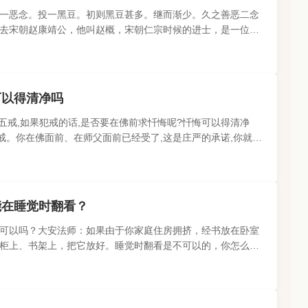
一恶念。投一黑豆。初则黑豆甚多。继而渐少。久之善恶二念
去宋朝赵康靖公，他叫赵概，宋朝仁宗时候的进士，是一位非
来过世之后被追封为太..
可以得清净吗
五戒,如果犯戒的话,是否要在佛前求忏悔呢?忏悔可以得清净
本戒。你在佛面前、在师父面前已经受了,这是庄严的承诺,你就得
是不要去杀人,如果..
能在睡觉时翻看？
可以吗？大安法师：如果由于你家庭住房拥挤，经书放在卧室
柜上、书架上，把它放好。睡觉时翻看是不可以的，你怎么能
转自微信公众号：大安..