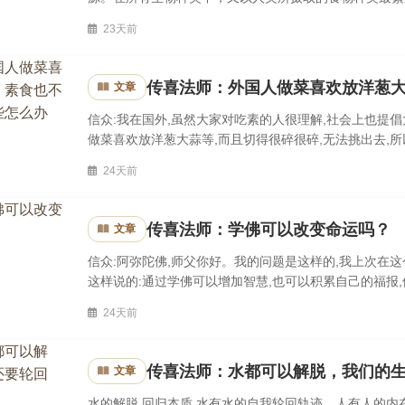
的主要来源，随后慢慢演变，以火烤野生动物，进一步到煮
23天前
传喜法师：外国人做菜喜欢放洋葱
文章
信众:我在国外,虽然大家对吃素的人很理解,社会上也提
做菜喜欢放洋葱大蒜等,而且切得很碎很碎,无法挑出去,
免的吃到这些。师父:所以我们上了国际航空的时候,那些飞
24天前
传喜法师：学佛可以改变命运吗？
文章
信众:阿弥陀佛,师父你好。我的问题是这样的,我上次在这
这样说的:通过学佛可以增加智慧,也可以积累自己的福报
当。他告诉我说是他师父告诉他的。我不同意这个观点。师
24天前
传喜法师：水都可以解脱，我们的
文章
水的解脱 回归本质 水有水的自我轮回轨迹，人有人的