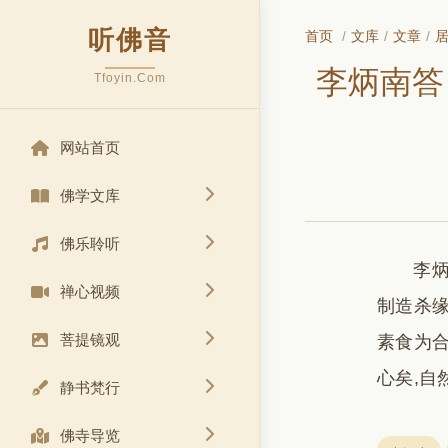
听佛音
首页
/
文库
/
文章
/
李炳南答
Tfoyin.Com
网站首页
佛学文库
佛乐聆听
李炳
禅心视频
制造杀缘
菩提镜观
素食为合
心矣,自
静书梵行
佛寺导览