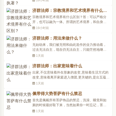
16小时前
存有三种病毒贪嗔痴。首先，痴就是愚痴，也就是
无明，没有智慧；没有智慧，就会看不清楚自己。
济群法师：宗教境界和艺术境界有什么区
佛教认为，我们每一个生命都有佛性、都有觉悟的
别？
宗教境界和艺术境界有什么区别？答：可以严格分
潜质。生命本身是..
开，也可以融为一体。所谓的艺术境界，和自身文
化素养有相当关系。如果接受一些佛法的思想观
19小时前
念，自然也会影响到审美倾向。创作代表着作者对
世界的观察、心得及生活积累，同时也是作者思想
济群法师：用法来做什么？
境界的反映，精神信仰的折射。古代很多文学艺术
无始劫来，我们被无明和由此造作的业力推动着，
家都是佛教徒，如王..
过去无法自主，现在仍无法自主，只能茫然地继续
轮回。所以，十二因缘的第一支就是无明，由无明
1天前
缘行、行缘识、识缘名色、名色缘六入、六入缘
触、触缘受、受缘爱、爱缘取、取缘有、有缘生、
济群法师：出家意味着什么
生缘老死。生命不息，烦恼不止。但我们要知道，
出家,不仅意味着外在形象的改变,意味着生活方式的
即使在如此颠倒狂乱..
改变,意味着离开家庭进入僧团,更关键的,是出五蕴的
家,出烦恼的家,出三界的家。这需要我们尽形寿,乃至
1天前
尽未来际地努力。出世俗家所谓世俗,就是世间的家
庭和感情。作为僧人,似乎已经放弃了家庭生活,以及
佩带得大势菩萨有什么禁忌
与之相关的世俗情爱。但很多时候,我们来到寺院之
首先是佩戴所有菩萨饰品的禁忌，洗澡、睡觉和如
后,..
厕的时候最好取下来，当然如果你一时忘记，菩萨
也不会怪罪于你，只是你自己要注意。其次如果碰
1天前
到了什么不干净的场所，一定不要将菩萨外露，以