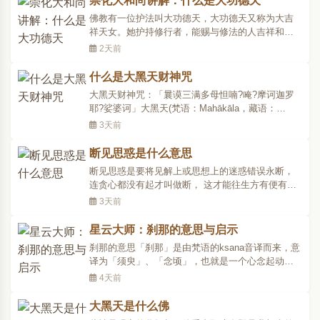
崇化大和尚讲解：什么是大功德天
人装束的咒师紧跟在旁，手把长柄香炉，为其念
佛教有一位护法叫大功德天，大功德天又称为大吉
咒，令宝瓶出宝..
祥天女。她护持修行者，能赐与修法的人吉祥和财
富，她是十地菩萨中初地的证量。为了普度众生，
2天前
她现天女形象，所以，在汉传佛教寺院做早课的时
候，一定要念大吉祥天女神咒，晚课时念护法的时
什么是大黑天财神咒
候也要念。因为念这个咒可以使修行者克服种种困
大黑天财神咒：「曩谟三满多母怛喃?唵?摩诃迦罗
难，早日修成正果..
耶?娑婆诃」大黑天(梵语：Mahākāla，藏语：
Gonpo)又意译为大黑、大时、大黑神或大黑天神
3天前
等，或者直接音译为摩诃迦罗、莫诃哥罗、玛哈嘎
拉等名称。该神本是婆罗门教湿婆(梵语：Shiva，梵
断见思惑是什么意思
语又名： Maheshvara，即大自在天)的变身，后为
断见思惑是要将见解上或思想上的迷惑错误永断，
佛教吸收而成为佛教..
连贪心都没有起才叫做断， 这才能往生方有便有余
土。见思惑是指佛学术语，三惑之一。见惑与思惑
3天前
的并称，即迷于界内事理的见惑与思惑。略称见
思。见思惑包括五个见惑，五个思惑。五见惑是身
星云大师：刹那的意思与启示
见、边见、见取见、戒禁取见、邪见;五思惑是贪嗔
刹那的意思「刹那」是由梵语的ksana音译而来，意
痴慢疑。思惑是思..
译为「须臾」、「念顷」，也就是一个心念起动之
间的意思。在佛教裡，刹那是最短暂的时间单位，
4天前
以现在的时间计算，大约等于七十五分之一秒。所
谓「少壮一弹指，六十三刹那」，可见刹那的短
大黑天是什么佛
暂。在《仁王护国经?观空品》说：一念中有九十刹