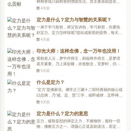
林精舍或只园精舍的僧团生活。其主要原因是在于
精舍的环境与生活条件太好了，他喜欢在露天静
4天前
坐，冢间观尸，树下补衣，尊者认为尸臭和白骨，
对修习无常、苦、空、无我、不净等观想，比起在
定力是什么？定力与智慧的关系呢？
精舍中修更合适。大迦叶不怕口晒夜露，也不惧狂
一弟子学习射箭，师父告诉他，学习射箭，先要练
风暴雨，总喜欢住在..
好定力。定力怎样练呢?是站成射箭的姿势，每天站
上3个时辰，等练到纹丝不动时，再来学习射箭。弟
4天前
子练了3年，终于练成。可师父说，他只具备了身体
上的定力，要练习射箭，还必须具备心理上的定
印光大师：这样念佛，念一万年也没用！
力，心理上的定力怎样练呢?师父教他站在高高的危
紫柏老人云，梦中作得主，则临终作得主，是梦境
崖上，站成射箭..
甚关紧要。乃上床欲睡，亦曾默念，至梦时，仍是
纷乱与念佛无关，甚且有吃荤之时，或即觉，或不
5天前
即觉，诚为可恨可愧。将何法以挽回之。答，欲梦
境相应，当于日间力求相应。若醒时常相应，梦中
什么是定力？
自可相应矣。辑自《印光法师文钞》吠俞大锡居士
“定力”是佛家语。佛学之三藏十二部经典籍的核心或
问【译文】紫柏老..
曰总纲，乃“戒、定、慧”三学，戒即戒律，定即禅
定，慧即智慧，修行佛法者须“依戒资定，依定发
5天前
慧，依慧断惑”，方可“显发真理，成正等觉”。而三学
中，“定”又为佛法之中枢，有佛学家言：“广义的定不
定力是什么？定力的意思
单指禅定，定学的修持意在培养人之定力。有定..
定力，破除妄想的禅定之力，不被物转，能转一切
物，佛教五力之一。谓摄心正道及助道法，若定根