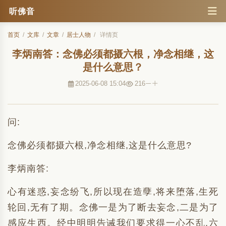
听佛音
首页
/
文库
/
文章
/
居士人物
/
详情页
李炳南答：念佛必须都摄六根，净念相继，这
是什么意思？
2025-06-08 15:04
216
问:
念佛必须都摄六根,净念相继,这是什么意思?
李炳南答:
心有迷惑,妄念纷飞,所以现在造孽,将来堕落,生死
轮回,无有了期。念佛一是为了断去妄念,二是为了
感应生西。经中明明告诫我们要求得一心不乱,六