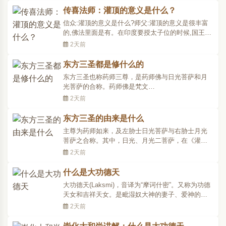
免玷污圣洁。另外不要戴着圣像去杀生，这是最忌
传喜法师：灌顶的意义是什么？
的。最后也是佩戴大势至菩萨的单独禁忌，一定要
信众:灌顶的意义是什么?师父:灌顶的意义是很丰富
对大势至的法门..
的,佛法里面是有。在印度要授太子位的时候,国王要
拿四大海的海水,象征给予一种成熟的标志,他从此之
2天前
后有了这样的职权,作为一个太子可以享受太子的职
权,以后就可以成为国王。所以我们佛教里这个灌顶
东方三圣都是修什么的
也是一个真实意义的法,灌顶更多的是表示上师开显
东方三圣也称药师三尊，是药师佛与日光菩萨和月
了我们报..
光菩萨的合称。药师佛是梵文
Baisajyagurvai·duryaprabhasa的意译略称。全称为
2天前
药师琉璃光如来,又有人称谓大医王佛，医王善逝或
消灾延寿药师佛。为东方琉璃世界的教主。药师本
东方三圣的由来是什么
用以比喻能治众生贪、瞋、痴的医师。在中国佛教
主尊为药师如来，及左胁士日光菩萨与右胁士月光
一般用以祈求消灾延寿。药师琉璃..
菩萨之合称。其中，日光、月光二菩萨，在《灌顶
经》(卷十二)中之译名为日耀、月净二菩萨。“药师如
2天前
来”梵名Bhaişajya guru vaidūrya prabhārāja (药师琉
璃光王)，通称为药师琉璃光如来，简称为药师佛。
什么是大功德天
能除生死之病，故名药师;能照三有之暗，故云琉璃..
大功德天(Laksmi)，音译为“摩诃什密”。又称为功德
天女和吉祥天女。是毗湿奴大神的妻子、爱神的母
亲。典型造像是举左手捻如意珠，右手施无畏印。
2天前
背后有七宝山，顶上现五色云，云上一六牙白象，
象鼻绞动一玛蹈瓶，瓶中倾出宝物。常有一老年胡