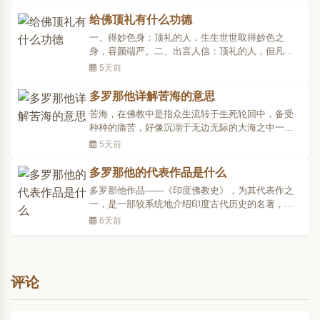
地，舒两掌过额承空，以示头触佛足，恭敬至诚。
《佛学大辞典》：顶礼，(术语)五体投地以吾顶礼尊
给佛顶礼有什么功德
者之足也。归敬仪下曰：“经律文中，多云头面礼
一、得妙色身：顶礼的人，生生世世取得妙色之
足，或云顶礼..
身，容颜端严。二、出言人信：顶礼的人，但凡你
所说的话都会遭到他人的信赖。三、处众无畏：顶
5天前
礼的人，处在众会傍边，无有惧怕。四、诸佛护
念：顶礼的人，会得到诸佛菩萨的护念。五、具大
多罗那他详解苦海的意思
威仪：顶礼的人，不管落发在家，举动如法，并具
苦海，在佛教中是指众生流转于生死轮回中，备受
有令人生信的威仪。六..
种种的痛苦，好像沉溺于无边无际的大海之中一
样，并不是真的大海。《法华经·寿量品》谓：“我见
5天前
诸众生，没在于苦海。”人之所以在生死轮回的苦海
之中，就是由于六根不曾清净，自从无始以来的一
多罗那他的代表作品是什么
切罪业均由六根所造，比如眼根贪色、耳根贪声、
多罗那他作品——《印度佛教史》，为其代表作之
鼻根贪香、舌..
一，是一部较系统地介绍印度古代历史的名著，一
向受到国际学术界的重视，已被译成俄文丶德文丶
6天前
英文和日文等多种文字，国内有藏汉两种文字的版
本。这部历史著作之所以备受关注，在于作者以翔
实的资料丶实事求是的分析方法对古代印度历史上
的一系列关键事件..
评论