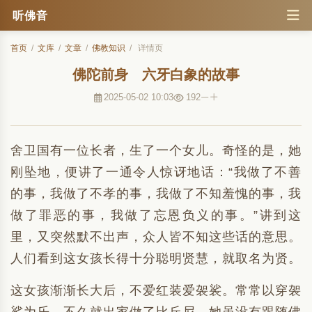
听佛音
首页
/
文库
/
文章
/
佛教知识
/
详情页
佛陀前身 六牙白象的故事
2025-05-02 10:03
192
舍卫国有一位长者，生了一个女儿。奇怪的是，她
刚坠地，便讲了一通令人惊讶地话：“我做了不善
的事，我做了不孝的事，我做了不知羞愧的事，我
做了罪恶的事，我做了忘恩负义的事。”讲到这
里，又突然默不出声，众人皆不知这些话的意思。
人们看到这女孩长得十分聪明贤慧，就取名为贤。
这女孩渐渐长大后，不爱红装爱袈裟。常常以穿袈