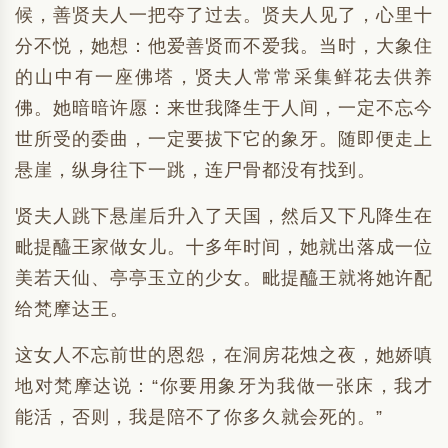
候，善贤夫人一把夺了过去。贤夫人见了，心里十
分不悦，她想：他爱善贤而不爱我。当时，大象住
的山中有一座佛塔，贤夫人常常采集鲜花去供养
佛。她暗暗许愿：来世我降生于人间，一定不忘今
世所受的委曲，一定要拔下它的象牙。随即便走上
悬崖，纵身往下一跳，连尸骨都没有找到。
贤夫人跳下悬崖后升入了天国，然后又下凡降生在
毗提醯王家做女儿。十多年时间，她就出落成一位
美若天仙、亭亭玉立的少女。毗提醯王就将她许配
给梵摩达王。
这女人不忘前世的恩怨，在洞房花烛之夜，她娇嗔
地对梵摩达说：“你要用象牙为我做一张床，我才
能活，否则，我是陪不了你多久就会死的。”