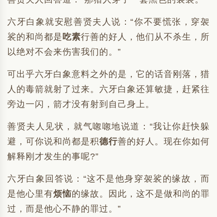
六牙白象就安慰善贤夫人说：“你不要慌张，穿袈
裟的和尚都是
吃素
行善的好人，他们从不杀生，所
以绝对不会来伤害我们的。”
可出乎六牙白象意料之外的是，它的话音刚落，猎
人的毒箭就射了过来。六牙白象还算敏捷，赶紧往
旁边一闪，箭才没有射到自己身上。
善贤夫人见状，就气唿唿地说道：“我让你赶快躲
避，可你说和尚都是积
德行
善的好人。现在你如何
解释刚才发生的事呢?”
六牙白象回答说：“这不是他身穿袈裟的缘故，而
是他心里有
烦恼
的缘故。因此，这不是做和尚的罪
过，而是他心不静的罪过。”