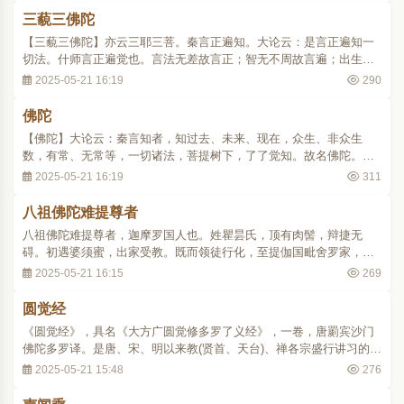
三藐三佛陀
【三藐三佛陀】亦云三耶三菩。秦言正遍知。大论云：是言正遍知一
切法。什师言正遍觉也。言法无差故言正；智无不周故言遍；出生死
梦故言觉。妙宗云：此之三号，即名三德。今就所观，义当三谛：正
2025-05-21 16:19
290
遍知，即般若，真谛也；应供，即解脱，俗谛也；如来，即法身，中
谛也。故维摩云：阿难！若我广说此三句义，..
佛陀
【佛陀】大论云：秦言知者，知过去、未来、现在，众生、非众生
数，有常、无常等，一切诸法，菩提树下，了了觉知。故名佛陀。后
汉郊祀志云：汉言觉也。觉具三义：一者自觉，悟性真常，了惑虚
2025-05-21 16:19
311
妄；二者觉他，运无缘慈，度有情界；三者觉行圆满，穷源极底，行
满果圆。故华严云：一切诸法性，无生亦无灭，奇..
八祖佛陀难提尊者
八祖佛陀难提尊者，迦摩罗国人也。姓瞿昙氏，顶有肉髻，辩捷无
碍。初遇婆须蜜，出家受教。既而领徒行化，至提伽国毗舍罗家，见
舍上有白光上腾，谓其徒曰：「此家有圣人，口无言说，真大乘器。
2025-05-21 16:15
269
不行四衢，知触秽耳。」言讫，长者出致礼，问：「何所须？」祖
曰：「我求侍者。」长者曰：「我有一子，名伏驮..
圆觉经
《圆觉经》，具名《大方广圆觉修多罗了义经》，一卷，唐罽宾沙门
佛陀多罗译。是唐、宋、明以来教(贤首、天台)、禅各宗盛行讲习的经
典。此经译者的生平事迹不详。据《开元释教录》卷九说：沙门佛陀
2025-05-21 15:48
276
多罗，唐云觉救，北印度罽宾人，于东都白马寺译《圆觉了义经》一
部。此经近出，不委何年；但真诠不谬，岂..