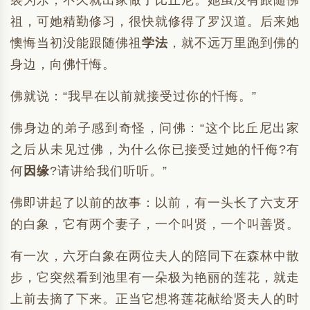
裟为乐，不久就出家做了比丘尼。她虽没有跟随佛
祖，可她精勤修习，很快就修得了罗汉道。后来她
懊悔当初没能跟随佛祖
学法
，就不远万里跑到佛的
身边，向佛忏悔。
佛就说：“我早在以前就接受过你的忏悔。”
佛身边的弟子感到奇怪，问佛：“这个比丘尼出家
之后从未见过佛，为什么你已接受过她的忏侮?有
何
因缘
?请讲给我们听听。”
佛即讲起了以前的故事：以前，有一头长了六支牙
的白象，它有两个妻子，一个叫贤，一个叫善贤。
有一次，六牙白象在两位夫人的陪同下在森林中散
步，它突然看到池里有一朵极为艳丽的莲花，就走
上前去摘了下来。正当它想将莲花献给贤夫人的时