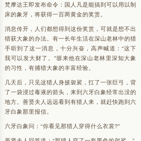
梵摩达王即发布命令：国人凡是能搞到可以用以制
床的象牙，将获得一百两黄金的奖赏。
消息传开，人们都想得到这份奖赏，可就是想不出
猎获大象的办法。有一长年生活在深山老林中的猎
手听到了这一消息，十分兴奋，高声喊道：“这下
我可以发大财了。”塬来他在深山老林里深知大象
的习性，有捕猎大象的丰富经验。
几天后，只见这猎人身披袈裟，扛了一张巨弓，背
了一袋浸过毒液的箭头，来到六牙白象经常出没的
地方。善贤夫人远远看到有猎人来，就赶快跑到六
牙白象那里报信。
六牙白象问：“你看见那猎人穿得什么衣裳?”
善贤夫人回答道：“那猎人穿了一套黑色的袈裟。”