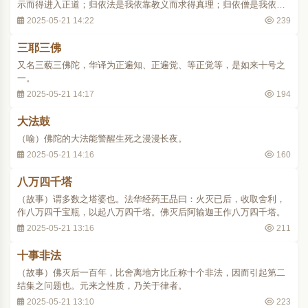
示而得进入正道；归依法是我依靠教义而求得真理；归依僧是我依靠
僧伽的引导而正信佛教。
2025-05-21 14:22
239
三耶三佛
又名三藐三佛陀，华译为正遍知、正遍觉、等正觉等，是如来十号之
一。
2025-05-21 14:17
194
大法鼓
（喻）佛陀的大法能警醒生死之漫漫长夜。
2025-05-21 14:16
160
八万四千塔
（故事）谓多数之塔婆也。法华经药王品曰：火灭已后，收取舍利，
作八万四千宝瓶，以起八万四千塔。佛灭后阿输迦王作八万四千塔。
2025-05-21 13:16
211
十事非法
（故事）佛灭后一百年，比舍离地方比丘称十个非法，因而引起第二
结集之问题也。元来之性质，乃关于律者。
2025-05-21 13:10
223