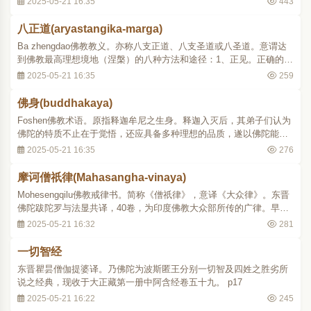
2025-05-21 16:35
443
佛陀，因而佛陀说此施食之法，即说诵施食经咒，解除诸饿鬼痛苦。
此经不空译出后，唐末即失传。宋代诸名僧取..
八正道(aryastangika-marga)
Ba zhengdao佛教教义。亦称八支正道、八支圣道或八圣道。意谓达
到佛教最高理想境地（涅槃）的八种方法和途径：1、正见。正确的见
解，亦即坚持佛教四谛的真理；2、正思维。又称正志，即根据四谛的
2025-05-21 16:35
259
真理进行思维、分别；3、正语。即说话要符合佛陀的教导，不说妄
语、绮语、恶口、两舌等违背佛陀教导的话；..
佛身(buddhakaya)
Foshen佛教术语。原指释迦牟尼之生身。释迦入灭后，其弟子们认为
佛陀的特质不止在于觉悟，还应具备多种理想的品质，遂以佛陀能证
能显诸法实相之智和所显所证的法理及其所修福德等为佛身；亦有以
2025-05-21 16:35
276
佛陀所说教法和所制律仪称为佛身。佛身理论的实质是如何评价成佛
的意义。历史上的释迦牟尼成佛之后，同样要..
摩诃僧祇律(Mahasangha-vinaya)
Mohesengqilu佛教戒律书。简称《僧祇律》，意译《大众律》。东晋
佛陀跋陀罗与法显共译，40卷，为印度佛教大众部所传的广律。早在
三国魏嘉平二年（250），有昙柯迦罗于洛阳白马寺译出《僧祇戒本》
2025-05-21 16:32
281
1卷。东晋咸康中又有僧建于月支国得《僧祇尼羯磨》及《戒本》，于
升平元年（357）在洛阳译出。但这些译本..
一切智经
东晋瞿昙僧伽提婆译。乃佛陀为波斯匿王分别一切智及四姓之胜劣所
说之经典，现收于大正藏第一册中阿含经卷五十九。 p17
2025-05-21 16:22
245