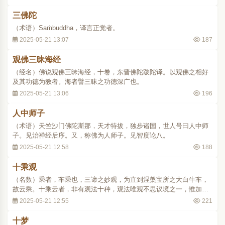
三佛陀
（术语）Saṁbuddha，译言正觉者。
2025-05-21 13:07
187
观佛三昧海经
（经名）佛说观佛三昧海经，十卷，东晋佛陀跋陀译。以观佛之相好
及其功德为教者。海者譬三昧之功德深广也。
2025-05-21 13:06
196
人中师子
（术语）天竺沙门佛陀斯那，天才特拔，独步诸国，世人号曰人中师
子。见治禅经后序。又，称佛为人师子。见智度论八。
2025-05-21 12:58
188
十乘观
（名数）乘者，车乘也，三谛之妙观，为直到涅槃宝所之大白牛车，
故云乘。十乘云者，非有观法十种，观法唯观不思议境之一，惟加资
助观法之法，乃为十乘。一、观不思议境，是指介尔阴妄之一念（介
2025-05-21 12:55
221
者弱也，谓细念也，但异于无心，阴者新译蕴也，然则介尔阴妄者，
识蕴中极弱之妄念也，与无记心相当），观为..
十梦