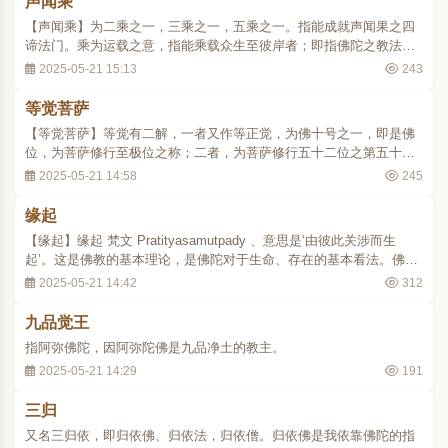
声闻乘
【声闻乘】为二乘之一，三乘之一，五乘之一。指能成就声闻果之四
谛法门。乘为运载之意，指能乘载众生至彼岸者；即指佛陀之教法。
声闻之人由观四谛之理而出离生死，以达涅槃，故称四谛法门为声闻
2025-05-21 15:13
243
乘。
等觉菩萨
【等觉菩萨】等觉有二解，一者又作等正觉，为佛十号之一，即是佛
位，为菩萨修行至极位之称；二者，为菩萨修行五十二位之第五十一
位，称等觉者，意谓与佛相等，而修行上尚逊一筹。亦称有上士，以
2025-05-21 14:58
245
妙觉佛陀称有上士，故等觉称有上士。亦称一生补处，意谓次一生将
成佛。..
缘起
【缘起】缘起 梵文 Pratityasamutpady 、意思是‘由彼此关涉而生
起’。这是佛教的基本理论，是佛陀对于生命、存在的基本看法。佛陀
认为，现象界中，没有永恒存在的事物，也没有孤立存在的事物，一
2025-05-21 14:42
312
切都是关涉对待的生起、存在，故《杂阿含二九三经》解释缘起
谓：‘此有故彼有，此生故彼生；此无故彼无，..
九品觉王
指阿弥佛陀，因阿弥陀佛是九品净土的教主。
2025-05-21 14:29
191
三归
又名三归依，即归依佛、归依法，归依僧。归依佛是我依靠佛陀的指