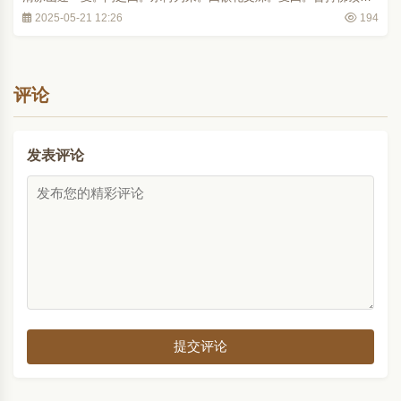
胜咒来否。曰未也。叟曰。此土众生犯杀盗淫妄四业者多。能回取咒
2025-05-21 12:26
194
以流此土作大利益。弟子当示师文殊所在。言已忽不见。波利乃返本
国取咒至是。弘道元年至长安。有旨命杜行顗..
评论
发表评论
提交评论