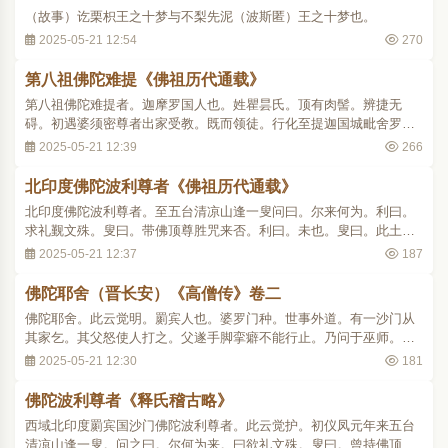
（故事）讫栗枳王之十梦与不梨先泥（波斯匿）王之十梦也。
2025-05-21 12:54
270
第八祖佛陀难提《佛祖历代通载》
第八祖佛陀难提者。迦摩罗国人也。姓瞿昙氏。顶有肉髻。辨捷无
碍。初遇婆须密尊者出家受教。既而领徒。行化至提迦国城毗舍罗
家。见其舍有白光上腾。谓徒众曰。此家圣人口无言说。真大乘器。
2025-05-21 12:39
266
不行四衢知触秽耳。言讫长者出致礼问。何所须祖曰。我求侍者。曰
我有一子。名伏祖驮密多。年已五十口未曾言足未..
北印度佛陀波利尊者《佛祖历代通载》
北印度佛陀波利尊者。至五台清凉山逢一叟问曰。尔来何为。利曰。
求礼觐文殊。叟曰。带佛顶尊胜咒来否。利曰。未也。叟曰。此土众
生滋恶。而出家者犯四弃尤多。不持此咒随行远来奚益。能回取之以
2025-05-21 12:37
187
流此土可乎。波利作礼而返。以开曜元年取其咒至于长安。有旨命日
照三藏翻译。帝闻此咒灵验特异。秘之禁掖。..
佛陀耶舍（晋长安）《高僧传》卷二
佛陀耶舍。此云觉明。罽宾人也。婆罗门种。世事外道。有一沙门从
其家乞。其父怒使人打之。父遂手脚挛癖不能行止。乃问于巫师。对
曰。坐犯贤人鬼神使然也。即请此沙门竭诚忏悔。数日便瘳。因令耶
2025-05-21 12:30
181
舍出家为其弟子。时年十三。常随师远行于旷野逢虎。师欲走避。耶
舍曰。此虎已饱必不侵人。俄而虎去。前行果..
佛陀波利尊者《释氏稽古略》
西域北印度罽宾国沙门佛陀波利尊者。此云觉护。初仪凤元年来五台
清凉山逢一叟。问之曰。尔何为来。曰欲礼文殊。叟曰。曾持佛顶尊