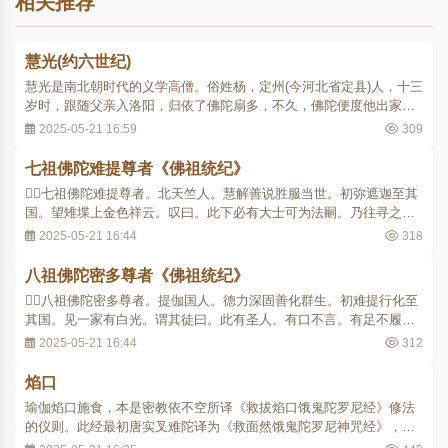
相关推荐
慧光(约六世纪)
慧光是南北朝时代的义学高僧。俗姓杨，定州(今河北省定县)人，十三
岁时，跟随父亲入洛阳，归依了佛陀扇多，不久，佛陀便度他出家，
常为人讲经，有圣沙弥之称。佛陀以戒律为智慧的基本，令他先听讲
2025-05-21 16:59
309
《四分律》。既而回乡，受具足戒。后到洛阳参学，并贯通了南北方
言，从事著述。当时译师有菩提流支、勒那..
七祖佛陀难提尊者《佛祖统纪》
七祖佛陀难提尊者。北天竺人。慧解善说胜服当世。初弥遮迦至其
国。望雉堞上金色祥云。叹曰。此下必有大士可为法嗣。乃往寻之。
果于阛阓中见佛陀难提。而谓之曰。我师提迦多说。世尊昔游北印度
2025-05-21 16:44
318
语阿难曰。我灭后三百年。有一圣人名佛陀难提。于此弘法。难提答
曰。我思往劫尝献如来宝座。彼因记我。当..
八祖佛陀密多尊者《佛祖统纪》
八祖佛陀密多尊者。提伽国人。德力深固善化群生。初难提行化至
其国。见一家有白光。谓其徒曰。此有圣人。有口不言。有足不履。
及至其舍。长者问其何来。难提即曰。来求弟子。长者曰。我有一
2025-05-21 16:44
312
子。年五十岁。不言不履。安能给侍。难提曰。真吾弟子。密多遽起
礼拜。行七步已口说偈曰。父母非我亲。谁是..
焰口
瑜伽焰口施食，本是密教依不空所译《救拔焰口饿鬼陀罗尼经》修法
的仪则。此经最初唐实叉难陀译为《救面然饿鬼陀罗尼神咒经》，面
然即焰口，为一饿鬼名。经中说阿难在定中受到面然的警告而去请示