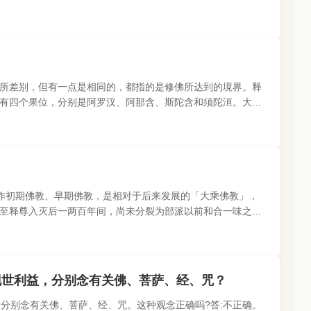
个众生的本性是何..
所差别，但有一点是相同的，都指的是修佛所达到的境界。释
有四个果位，分别是阿罗汉、阿那含、斯陀含和须陀洹。大乘
为现世界只能有一个佛..
m)也称作初期佛教、早期佛教，是相对于后来发展的「大乘佛教」，
至释尊入灭后一两百年间，尚未分裂为部派以前和合一味之教
是开启大乘佛教的根本..
现世利益，分别念有关佛、菩萨、经、咒？
,分别念有关佛、菩萨、经、咒。这种观念正确吗?答:不正确。