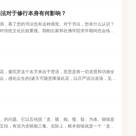
书法对于修行本身有何影响？
强，看了您的书法也有这种感觉。对于书法，您有什么认识？
对传统文化比较重视。我刚出家和在佛学院求学期间也会练练
神而不是具体的间架和..
花，曼陀罗这个名字来自于梵语，意思是将一切圣贤和功德全
众，感化众生的(诸天可随意降落此花，以庄严说法道场，见之
为生，这里的空中时常..
」的问题。它以五钝惑「贪、嗔、痴、慢、疑」为体。烦恼是
五结，有说为贪嗔痴三毒。实际上，根本烦恼就是一个「贪」
钱物质啊?时时盯着金..