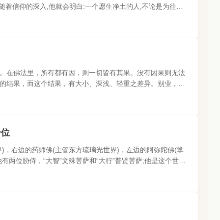
随着信仰的深入,他就会明白:一个愿生净土的人,不论是为往生,
由有两点:一、经..
。在佛法里，所有都有因，则一切皆有其果。没有因果则无法
的结果，而这个结果，有大小、深浅、轻重之差异。别业，就
环境、位置、境地不同..
一位
)，右边的药师佛(主管东方琉璃光世界)，左边的阿弥陀佛(掌
有两位胁侍，“大智”文殊菩萨和“大行”普贤菩萨;他是这个世界
来。右边为东..