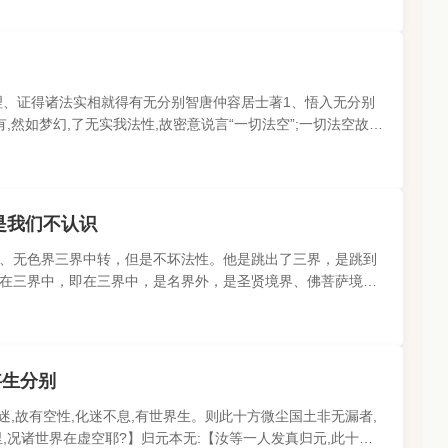
理、证得诸法实相就得有无分别智唐仲容居士著1、悟入无分别
然如梦幻,了无实我法性,故密意说言“一切法空”;一切法空故,
。②观一切都是变..
是我们不认识
、无色界三界中转，但是不坏法性。他是跳出了三界，是跳到
在三界中，即在三界中，是名界外，是圣贤境界、佛菩萨境
要跳出三界，不跳出三界..
妄生分别
迷,故有空性,化迷不息,有世界生。则此十方微尘国土非无漏者,
,况诸世界在虚空耶?】归元本无:【汝等一人发真归元,此十方