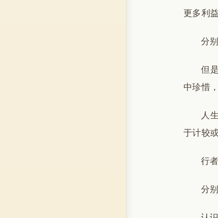
更多利
分
但
中珍惜
人
于计较
行
分
认