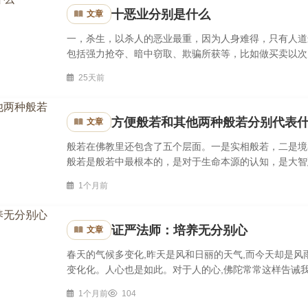
十恶业分别是什么
文章
一，杀生，以杀人的恶业最重，因为人身难得，只有人道
包括强力抢夺、暗中窃取、欺骗所获等，比如做买卖以次
男、女等人行淫，特别与自己的父母、儿女、七世宗亲行淫;
25天前
方便般若和其他两种般若分别代表
文章
般若在佛教里还包含了五个层面。一是实相般若，二是境
般若是般若中最根本的，是对于生命本源的认知，是大智
本源，这个般若和我们的聪明是完全不同的，聪明智慧只是
1个月前
证严法师：培养无分别心
文章
春天的气候多变化,昨天是风和日丽的天气,而今天却是风雨
变化化。人心也是如此。对于人的心,佛陀常常这样告诫我
要每个人看到外面的境界时,心念都完全平等,这确实是很困
1个月前
104