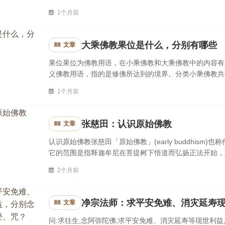
空皆悉销殒,云何空中所有国土而不振裂?】前面讲到:每一
1个月前
大乘佛教果位是什么，分别有哪些
文章
果位果位为佛教用语，在小乘佛教和大乘佛教中的内容有
义佛教用语，指的是修佛所达到的境界。分类小乘佛教共
佛教共有三个果位，分别是佛、菩萨和阿罗汉。小乘佛教认
1个月前
张慈田：认识原始佛教
文章
认识原始佛教张慈田「原始佛教」(early buddhis
它的范围是指释迦牟尼在菩提树下悟道而弘扬正法开始，
法。早期结集的阿含经与律藏，是修学原始佛教的宝藏，也
2个月前
净宗法师：求平安免难、消灾延寿
文章
问:求往生,念阿弥陀佛;求平安免难、消灾延寿等现世利益