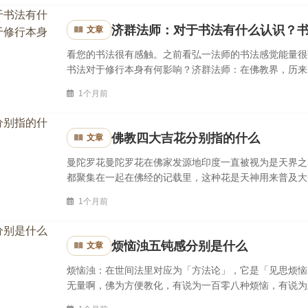
济群法师：对于书法有什么认识？
文章
看您的书法很有感触。之前看弘一法师的书法感觉能量很
书法对于修行本身有何影响？济群法师：在佛教界，历来
字，临过一些字帖，但临得不太认真，更注重它的气韵、精
1个月前
佛教四大吉花分别指的什么
文章
曼陀罗花曼陀罗花在佛家发源地印度一直被视为是天界之
都聚集在一起在佛经的记载里，这种花是天神用来普及大
者可断离恶业)。传说在西方的极乐世界，有一个国家以佛
1个月前
烦恼浊五钝感分别是什么
文章
烦恼浊：在世间法里对应为「方法论」，它是「见思烦恼
无量啊，佛为方便教化，有说为一百零八种烦恼，有说为
字。你看这个贪字，上面一个今，下面一个贝，贝是不是金