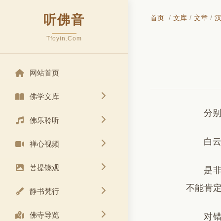
听佛音
首页
/
文库
/
文章
/
Tfoyin.Com
网站首页
佛学文库
分
佛乐聆听
白
禅心视频
菩提镜观
是
不能肯
静书梵行
佛寺导览
对