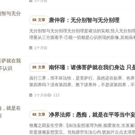
1个月前
唐仲容：无分别智与无分别理
文章
无分别智与无分别理无分别理是诸法的实相,悟入无分别
理要从三方面着手:①观一切都是心识所现的影像,其相虽有,
真智现观,不见一法,唯二空相恒常现前,是为悟入诸法空相
1个月前
南怀瑾：诸佛菩萨就在我们身边 只
文章
虽行三界，而不坏法性，是菩萨行。虽然还在欲界、色界
第四界吗？没有第四界。教下讲界外，不是讲第四界，不
界。初学佛的人都希望跳出三界，尤其根据小乘经典，必须
1个月前
112
净界法师：愚痴，就是在平等当中
文章
致魔之因妄生空界:【由汝妄想迷理为咎,痴爱发生,生发遍
皆是迷顽妄想安立。当知虚空生汝心内,犹如片云点太清里