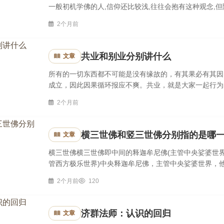
一般初机学佛的人,信仰还比较浅,往往会抱有这种观念,但
还是求世间利益,都应当专念阿弥陀佛,而不必改念其他。理
2个月前
共业和别业分别讲什么
文章
所有的一切东西都不可能是没有缘故的，有其果必有其因
成立，因此因果循环报应不爽。共业，就是大家一起行为
像看哈姆雷特一样，各有各的影像，可能根据每个人身处的
2个月前
横三世佛和竖三世佛分别指的是哪
文章
横三世佛横三世佛即中间的释迦牟尼佛(主管中央娑婆世界
管西方极乐世界)中央释迦牟尼佛，主管中央娑婆世界，他
的教化者，是佛教教主。他的法身是藏传佛教崇敬的大日如
2个月前
120
济群法师：认识的回归
文章