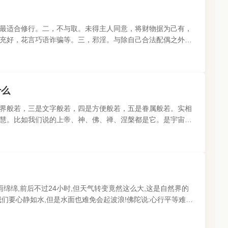
最适合修行。二，不与取。未得主人同意，将财物据为己有，
充好，花言巧语诈骗等。三，邪淫。与除自己合法配偶之外的
“非处”指在上师、..
什么
界般若，三是文字般若，四是方便般若，五是眷属般若。实相
慧。比如我们说的上帝、神、佛、禅、涅槃都是它。是宇宙的
源于我们的认知范畴，..
绵绵,前后不过24小时,但天气转变竟然这么大,这是自然界的
们要心静如水,但是水面也难免会起波浪!佛陀说:心行平等难。
难。譬如昨天的天..