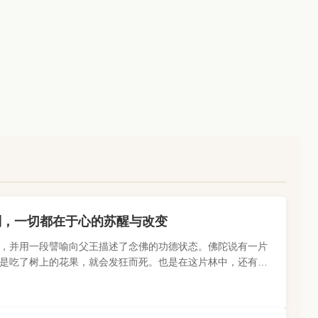
别，一切都在于心的苏醒与改变
，并用一段譬喻向父王描述了念佛的功德状态。佛陀说有一片
是吃了树上的花果，就会发狂而死。也是在这片林中，还有一
远。但现在它还埋在地..