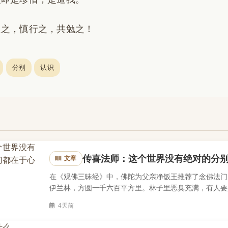
思之，慎行之，共勉之！
分别
认识
传喜法师：这个世界没有绝对的分
文章
在《观佛三昧经》中，佛陀为父亲净饭王推荐了念佛法门
伊兰林，方圆一千六百平方里。林子里恶臭充满，有人要
棵牛头栴檀，牛头旃檀芳香无比，逆风之下香味都能飘出很
4天前