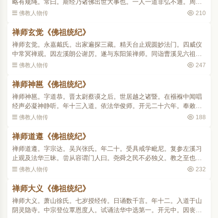
略有规绳。常曰。斯经乃诸佛出世大事也。一人一道非弘不通。周听
既毕。入京师值吉藏禅师。命令覆述。师曰。一乘为云遂分为三亦可
佛教人物传
210
一乘为雨分为三否。众..
禅师玄觉《佛祖统纪》
禅师玄觉。永嘉戴氏。出家遍探三藏。精天台止观圆妙法门。四威仪
中常冥禅观。因左溪朗公谢厉。遂与东阳策禅师。同诣曹溪见六祖振
锡携瓶绕祖三匝。祖曰。夫沙门者。具三千威仪八万细行。大德何方
佛教人物传
247
而至生大我慢。师曰。..
禅师神邕《佛祖统纪》
禅师神邕。字道恭。晋太尉蔡谟之后。世居越之诸暨。在襁褓中闻唱
经声必凝神静听。年十三入道。依法华俊师。开元二十六年。奉敕得
度。从俨师学四分律。俨曰。此子必为学者司南。既而去依左溪。学
佛教人物传
188
止观法华玄义。五夏敷..
禅师道遵《佛祖统纪》
禅师道遵。字宗达。吴兴张氏。年二十。受具戒学毗尼。复参左溪习
止观及法华三昧。尝从容谓门人曰。尧舜之民不必独义。教之至也。
教若不至民何咎焉。乃广写法华。置经院于姑苏支硎山。举高行沙门
佛教人物传
232
二七人。常持法华。以..
禅师大义《佛祖统纪》
禅师大义。萧山徐氏。七岁授经传。日诵数千言。年十二。入道于山
阴灵隐寺。中宗登位覃恩度人。试诵法华中选第一。开元中。因丧亲