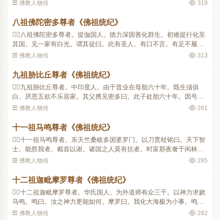
果于阛阓中见佛陀难提。而谓之曰。我师提迦多说。世尊昔游北印度
佛教人物传
319
语阿难曰。我灭后三..
八祖佛陀密多尊者《佛祖统纪》
八祖佛陀密多尊者。提伽国人。德力深固善化群生。初难提行化至
其国。见一家有白光。谓其徒曰。此有圣人。有口不言。有足不履。
及至其舍。长者问其何来。难提即曰。来求弟子。长者曰。我有一
佛教人物传
313
子。年五十岁。不言不..
九祖胁比丘尊者《佛祖统纪》
九祖胁比丘尊者。中印度人。由于昔业在母胎六十年。既生须俱
白。厌恶五欲不乐居家。其父携见密多曰。此子处胎六十年。因号难
生。曾遇相者。言是法器。愿求出家。受戒之日祥光烛座。感舍利三
佛教人物传
261
七颗。便于座上得阿罗..
十一祖马鸣尊者《佛祖统纪》
十一祖马鸣尊者。东天竺桑岐多国婆罗门。以刀贯杖铭曰。天下智
士。能胜我者。截首以谢。诸国之人莫有抗者。时富那夜奢于闲林中
坐。马鸣大慢贡高计实有我。闻夜奢说诸法空无我无人。往谓之曰。
佛教人物传
285
一切世间言论我能破..
十二祖迦毗摩罗尊者《佛祖统纪》
十二祖迦毗摩罗尊者。华氏国人。为外道师有众三千。以神力求娆
马鸣。鸣曰。汝之神力更能如何。摩罗曰。我化大海极为小事。鸣
曰。汝能化性海否。问何谓性海。鸣曰。山河大地依之建立。三昧六
佛教人物传
282