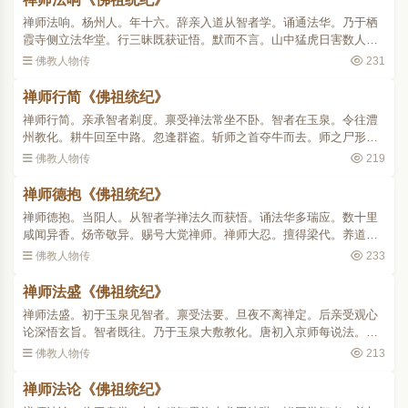
禅师法响。杨州人。年十六。辞亲入道从智者学。诵通法华。乃于栖
霞寺侧立法华堂。行三昧既获证悟。默而不言。山中猛虎日害数人。
众设大斋以为禳禬。忽见一虎入众中攫一人去。师高声呼云。今日专
佛教人物传
231
为汝设斋可放此人。虎..
禅师行简《佛祖统纪》
禅师行简。亲承智者剃度。禀受禅法常坐不卧。智者在玉泉。令往澧
州教化。耕牛回至中路。忽逢群盗。斩师之首夺牛而去。师之尸形即
从地起。以手捧头安项上。健步如飞来追贼党。贼皆惊异遂还其牛。
佛教人物传
219
誓终身为奴以求谢过。..
禅师德抱《佛祖统纪》
禅师德抱。当阳人。从智者学禅法久而获悟。诵法华多瑞应。数十里
咸闻异香。炀帝敬异。赐号大觉禅师。禅师大忍。擅得梁代。养道蒋
山。时与智者义集山中。顿悟禅慧乃叹服曰。此非文字所出。乃是观
佛教人物传
233
机纵辩般若。非钝非利..
禅师法盛《佛祖统纪》
禅师法盛。初于玉泉见智者。禀受法要。旦夜不离禅定。后亲受观心
论深悟玄旨。智者既往。乃于玉泉大敷教化。唐初入京师每说法。口
出光明。四众戴仰。同于真佛。朝廷尊其道。赐号悟真禅师 。..
佛教人物传
213
禅师法论《佛祖统纪》