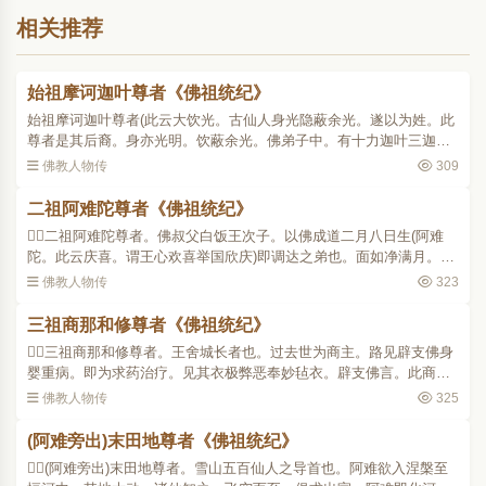
相关推荐
始祖摩诃迦叶尊者《佛祖统纪》
始祖摩诃迦叶尊者(此云大饮光。古仙人身光隐蔽余光。遂以为姓。此
尊者是其后裔。身亦光明。饮蔽余光。佛弟子中。有十力迦叶三迦叶
等。于此同姓中最长故。标大字以简之)名毕钵罗(此菩提树名。父母祷
佛教人物传
309
树神而生故。从树..
二祖阿难陀尊者《佛祖统纪》
二祖阿难陀尊者。佛叔父白饭王次子。以佛成道二月八日生(阿难
陀。此云庆喜。谓王心欢喜举国欣庆)即调达之弟也。面如净满月。眼
若青莲华。年八岁从佛出家。得白四羯磨具足戒。多闻第一。年三十
佛教人物传
323
一为佛侍者。闻持法..
三祖商那和修尊者《佛祖统纪》
三祖商那和修尊者。王舍城长者也。过去世为商主。路见辟支佛身
婴重病。即为求药治疗。见其衣极弊恶奉妙毡衣。辟支佛言。此商那
衣(或翻草衣。西域有九枝秀草。若罗汉生。则此草生于净地之上也)以
佛教人物传
325
此出家成道。故当..
(阿难旁出)末田地尊者《佛祖统纪》
(阿难旁出)末田地尊者。雪山五百仙人之导首也。阿难欲入涅槃至