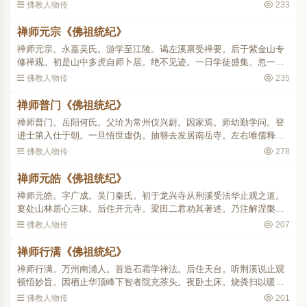
入佛陇阅大藏以益冥报。遂谒左溪禀受止观大悟玄旨。常诵法华涅槃
佛教人物传
233
大小戒本。以为正业。..
禅师元宗《佛祖统纪》
禅师元宗。永嘉吴氏。游学至江陵。谒左溪禀受禅要。后于紫金山专
修禅观。初是山中多虎自师卜居。绝不见迹。一日学徒盛集。忽一老
人趋拜座前。自言弟子乃虎。在此噬人多矣。因师开化得脱业躯。今
佛教人物传
235
将生天上特来报谢。言..
禅师普门《佛祖统纪》
禅师普门。岳阳何氏。父玠为常州仪兴尉。因家焉。师幼勤学问。登
进士第入仕于朝。一旦悟世虚伪。抽簪去发居南岳寺。左右唯儒释典
籍。麻衣葛履而已。既而去谒荆溪。学止观法华之旨深有造诣。善属
佛教人物传
278
文。尚古意。荆溪敬之..
禅师元皓《佛祖统纪》
禅师元皓。字广成。吴门秦氏。初于龙兴寺从荆溪受法华止观之道。
宴处山林居心三昧。后住开元寺。梁田二君劝其著述。乃注解涅槃。
于首序中自录所证。著疏之时。感庭阶产异华。人世莫识。五采灵禽
佛教人物传
207
飞翔往来。元和十二年..
禅师行满《佛祖统纪》
禅师行满。万州南浦人。首造石霜学禅法。后住天台。听荆溪说止观
顿悟妙旨。因栖止华顶峰下智者院充茶头。夜卧土床。烧粪扫以暖其
下。脱衣就床。蚤虱群唼。或扪其衣。寂无有也。所居槛外大松上有
佛教人物传
201