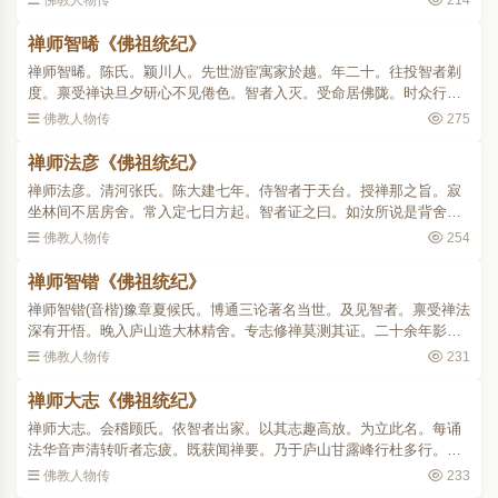
佛教人物传
214
智者为世良导。即往请业..
禅师智晞《佛祖统纪》
禅师智晞。陈氏。颖川人。先世游宦寓家於越。年二十。往投智者剃
度。禀受禅诀旦夕研心不见倦色。智者入灭。受命居佛陇。时众行三
昧者颇盛。殿堂展辟制度严整。唯香台未架。当香炉峰多柽柏木师欲
佛教人物传
275
伐用。众疑神所据。夜..
禅师法彦《佛祖统纪》
禅师法彦。清河张氏。陈大建七年。侍智者于天台。授禅那之旨。寂
坐林间不居房舍。常入定七日方起。智者证之曰。如汝所说是背舍观
中第二观相。山神数娆试之。恬不为动专修禅法。三十余年常坐不
佛教人物传
254
卧。隋大业七年二月晦。..
禅师智锴《佛祖统纪》
禅师智锴(音楷)豫章夏候氏。博通三论著名当世。及见智者。禀受禅法
深有开悟。晚入庐山造大林精舍。专志修禅莫测其证。二十余年影不
入俗。隋文帝召入京。辞疾不赴。豫章郡守请讲法华。力拒之曰。吾
佛教人物传
231
当终于山舍。既而道..
禅师大志《佛祖统纪》
禅师大志。会稽顾氏。依智者出家。以其志趣高放。为立此名。每诵
法华音声清转听者忘疲。既获闻禅要。乃于庐山甘露峰行杜多行。投
身猛虎虎辄避去。山粒或绝终日忘餐。或得饼果继命而已。如是七
佛教人物传
233
载。禅诵不休。晚住福林..