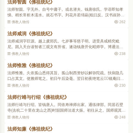
法师智圆《佛祖统纪》
法师智圆。字无外。自号中庸子。或名潜夫。钱唐徐氏。学语即知孝
悌。稍长常析木濡水。就石书字。列花卉若绵蕝(租曰反。汉书叔孙通
治朝仪。为绵蕝野外习之。注云绵蕝者。束茅表位也)戏为讲训之状。
佛教人物传
262
父母异之令入空门。..
法师咸润《佛祖统纪》
法师咸润字巨源。越上虞郑氏。七岁事等慈子明。进受具戒精究毗
尼。因入天台读智者三观文有所省。遂诣钱唐开化昭师学。博通法华
净名涅槃楞严之旨。昭师敬其夙成俾之分座。及昭师赴梵天。复令自
佛教人物传
238
代。景德四年。上虞宰裴..
法师惟雅《佛祖统纪》
法师惟雅。久依孤山悉得其旨。孤山制西资钞以解弥陀疏。扶病隐几
口占其文。使雅师笔之。初日午后染毫。翌日初夜绝笔云镜庵曰。
孤山以高世之才弥天之笔。著十疏以通经。述诸钞以解疏。其于翼赞
佛教人物传
230
教门厥功茂矣。但其..
法师行靖与行绍《佛祖统纪》
法师行靖与行绍。皆钱唐人。同依寿禅师出家。通练律部。同居石壁
寺(去杭二十里在龙山之西)时韶国师法道大振。初往从之。国师观其法
器。即使往学三观于螺溪之席。二师既偕往。讲求大义旦夜不息。未
佛教人物传
248
几所学已成乃复回石..
法师知廉《佛祖统纪》