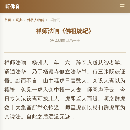
听佛音
首页
/
词典
/
佛教人物传
/
详情页
禅师法响《佛祖统纪》
230
目录
禅师法响。杨州人。年十六。辞亲入道从智者学。
诵通法华。乃于栖霞寺侧立法华堂。行三昧既获证
悟。默而不言。山中猛虎日害数人。众设大斋以为
禳禬。忽见一虎入众中攫一人去。师高声呼云。今
日专为汝设斋可放此人。虎即置人而退。顷之群虎
数十大集斋所举众惊避。师至虎前以杖扣群虎颈为
其说法。自此之后远遁无迹 。