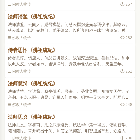
代本如居能仁。而俾之来继此山。师即著草屦。欣然而行。至江滨呼
佛教人物传
257
其回曰。吾试汝耳。汝..
法师清鉴《佛祖统纪》
法师清鉴。云间人。赐号禅慧。为慈云撰炽盛光念诵仪序。其略云。
慈云尊者。以行光教门。弟子清鉴。以所禀四种三昧行法遗编。独炽
底光未广流布。遂因其旧五章。补助始末。加示法释疑之二。以为七
佛教人物传
282
科 。..
侍者思悟《佛祖统纪》
侍者思悟。钱唐人。侍慈云讲最久。故能深达观道。善持咒法。加水
以愈人疾。求者如市。当课诵时。身及奉像俱出舍利。天圣三年。慈
云欲以智者教卷求入藏。文穆王公将闻之朝。悟曰。此非常事也。小
佛教人物传
251
子将助之矣。乃绘千手..
法师慧辩《佛祖统纪》
法师慧辩。字讷翁。华亭傅氏。号海月。受业普照。初游学天竺。至
合涧。有老人冠带逾梁。迎揖入门而失。明智一见大奇之。即尽心学
教观。明智将老。命居第一座以代讲。一夕梦章安以金篦击其口曰。
佛教人物传
248
汝勤诲人当得辩慧。尝..
法师思义《佛祖统纪》
法师思义。字和甫。湖之武康凌氏。试法华中第一得度。依明智学。
随闻随悟。常开帏出十问。师答之悉契旨。明智退居草堂。众送入
室。既散师犹侍右。智曰。汝适何见。答曰。见大众拜而退。智曰。
佛教人物传
290