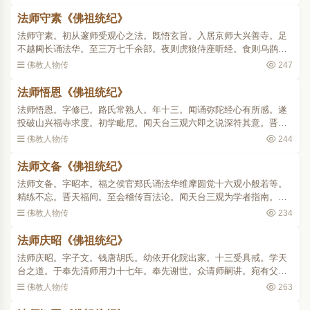
寄生小树。遇师出坐必..
法师守素《佛祖统纪》
法师守素。初从邃师受观心之法。既悟玄旨。入居京师大兴善寺。足
不越阃长诵法华。至三万七千余部。夜则虎狼侍座听经。食则乌鹊就
掌取粒。沙门幽玄赠之诗曰。三万莲经三十春。半生不踏院门尘。时
佛教人物传
247
以为实录 。..
法师悟恩《佛祖统纪》
法师悟恩。字修已。路氏常熟人。年十三。闻诵弥陀经心有所感。遂
投破山兴福寺求度。初学毗尼。闻天台三观六即之说深符其意。晋开
运初。造钱唐慈光因师室。因讲次覆述剖析幽微。时称义虎。及继踵
佛教人物传
244
开法。道名大播。初是..
法师文备《佛祖统纪》
法师文备。字昭本。福之侯官郑氏诵法华维摩圆觉十六观小般若等。
精练不忘。晋天福间。至会稽传百法论。闻天台三观为学者指南。遂
来谒因师昼夜研心。凡法华净名光明疏句止观诸文。悉洞其旨。每与
佛教人物传
234
同门恩师。覆述观法莫..
法师庆昭《佛祖统纪》
法师庆昭。字子文。钱唐胡氏。幼依开化院出家。十三受具戒。学天
台之道。于奉先清师用力十七年。奉先谢世。众请师嗣讲。宛有父师
之风。未几徙居石壁。属城南梵天。遇明舍所居为讲院。师徇请来
佛教人物传
263
居。讲风大振。天禧元年..