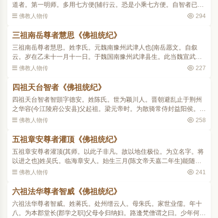
道者。第一明师。多用七方便(辅行云。恐是小乘七方便。自智者已前
未曾有人立于圆家七方便)第二最师。融心性相诸法无碍。第三嵩师。
佛教人物传
294
用三世本无来去。..
三祖南岳尊者慧思《佛祖统纪》
三祖南岳尊者慧思。姓李氏。元魏南豫州武津人也(南岳愿文。自叙
云。岁在乙未十一月十一日。于魏国南豫州武津县生。此当魏宣武延
昌四年。梁武帝天监十四年乙未岁也)儿童时。梦梵僧劝令入道。或见
佛教人物传
227
朋类读法华经。乐法情..
四祖天台智者《佛祖统纪》
四祖天台智者智顗字德安。姓陈氏。世为颖川人。晋朝避乱止于荆州
之华容(今江陵府公安县)父起祖。梁元帝时。为散骑常侍封益阳侯。母
徐氏。梦香烟五采萦回入怀。又尝梦吞白鼠。因觉体重。卜者曰。白
佛教人物传
258
鼠者龙所化也。诞灵..
五祖章安尊者灌顶《佛祖统纪》
五祖章安尊者灌顶(其师。以此子非凡。故以地住极位。为立名字。将
以进之也)姓吴氏。临海章安人。始生三月(陈文帝天嘉二年生)能随母
称三宝名。有僧过门谓其母曰。此子非凡因以为名。七岁入摄静寺。
佛教人物传
241
依慧拯日记万言。年..
六祖法华尊者智威《佛祖统纪》
六祖法华尊者智威。姓蒋氏。处州缙云人。母朱氏。家世业儒。年十
八。为本郡堂长(郡学之职)父母令归纳妇。路逢梵僧谓之曰。少年何意