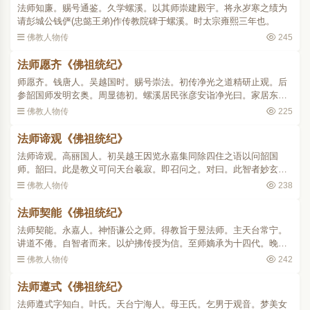
法师知廉。赐号通鉴。久学螺溪。以其师崇建殿宇。将永岁寒之绩为
请彭城公钱俨(忠懿王弟)作传教院碑于螺溪。时太宗雍熙三年也。
佛教人物传
245
法师愿齐《佛祖统纪》
师愿齐。钱唐人。吴越国时。赐号崇法。初传净光之道精研止观。后
参韶国师发明玄奥。周显德初。螺溪居民张彦安诣净光曰。家居东南
里所。阴晦之夕。必有鬼神吟啸考击钟鼓之声。又尝梦龙游其地。非
佛教人物传
225
愚民所居。愿以奉师。..
法师谛观《佛祖统纪》
法师谛观。高丽国人。初吴越王因览永嘉集同除四住之语以问韶国
师。韶曰。此是教义可问天台羲寂。即召问之。对曰。此智者妙玄位
妙中文(妙玄既散失不存。未审何缘知之。必寂师先曾见残编耳)唐末教
佛教人物传
238
籍流散海外。今不复存..
法师契能《佛祖统纪》
法师契能。永嘉人。神悟谦公之师。得教旨于昱法师。主天台常宁。
讲道不倦。自智者而来。以炉拂传授为信。至师嫡承为十四代。晚年
以授扶宗忠师。扶宗曰。吾得法广智矣。敢辞。师乃藏之天台道场。
佛教人物传
242
遂不复传述曰。螺..
法师遵式《佛祖统纪》
法师遵式字知白。叶氏。天台宁海人。母王氏。乞男于观音。梦美女