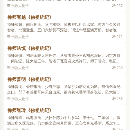
年。与同学二十七人从智者至金陵游化。尚书毛喜嘲之曰。尊师犹
佛教人物传
237
少。弟子何老(时智者年三..
禅师智越《佛祖统纪》
禅师智越。南阳郑氏。父与求昏。师极辞以拒即出家。游方至金陵遇
智者。北面受业。五门六妙莫不深达。诵法华经至满万部。智者晚归
台岭付以四众。二十年间循循善诱。德量宽旷学者归心。所居之处瓶
佛教人物传
271
水自满。自晋王造寺及..
禅师法慎《佛祖统纪》
禅师法慎。初居金陵大庄严寺。从智者禀受三观豁然深证。因定发持
一闻能记。陈大建三年。智者于瓦官说次第禅门。师于听次。私记为
三十卷。尚未修治不幸入灭。其后章安治定为十卷即禅波罗蜜渐次止
佛教人物传
230
观也 。..
禅师普明《佛祖统纪》
禅师普明。会稽朱氏。少有异志。尝聚沙为塔刈蒿为殿。有僧乞食见
之曰。郎子有善根可向天台出家。彼有初依菩萨现身说法。陈大建十
四年。来天台值智者讲次。座众初散礼足归依。智者笑曰。宿世愿力
佛教人物传
255
今复相遇。于是服勤左..
禅师智璪《佛祖统纪》
禅师智璪。临海张氏。父怀仕陈为中兵参军。年十七。二亲俱亡。服
满染病久医无效。乃力疾出庭向月而卧。至心念月光菩萨。系念旬
日。夜中梦人以口就身嘘吸。如此三夕疾遂瘳。因投安静寺出家。闻