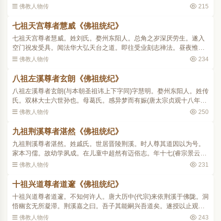
欲违昔日重誓耶。因示其五愿曰。一愿临终正念。二愿不堕三途。三
佛教人物传
215
愿人中托生。四愿童..
七祖天宫尊者慧威《佛祖统纪》
七祖天宫尊者慧威。姓刘氏。婺州东阳人。总角之岁深厌劳生。遂入
空门祝发受具。闻法华大弘天台之道。即往受业刻志禅法。昼夜惟勤
三观法门。顿获开悟。时人见其深入威师之室。遂以小威师称之。后
佛教人物传
234
归止东阳。深居山谷罕..
八祖左溪尊者玄朗《佛祖统纪》
八祖左溪尊者玄朗(与本朝圣祖讳上下字同)字慧明。婺州东阳人。姓传
氏。双林大士六世孙也。母葛氏。感异梦而有娠(唐太宗贞观十八年生)
既产未尝作婴儿啼。每见人则欣笑盈面。九岁(高宗永徽二年)肄业清泰
佛教人物传
250
寺。受经日过七..
九祖荆溪尊者湛然《佛祖统纪》
九祖荆溪尊者湛然。姓戚氏。世居晋陵荆溪。时人尊其道因以为号。
家本习儒。故幼学夙成。在儿童中超然有迈俗志。年十七(睿宗景云二
年生。至玄宗开元十五年。当十七岁)访道浙右。遇金华方岩。授以止
佛教人物传
231
观之法。开元十八年..
十祖兴道尊者道邃《佛祖统纪》
十祖兴道尊者道邃。不知何许人。唐大历中(代宗)来依荆溪于佛陇。洞
悟幽玄无所凝滞。荆溪嘉之曰。吾子其能嗣兴吾道矣。遂授以止观辅
行。师为众开说发明深旨。听者无不领寤。同门元皓一见师大敬服。
佛教人物传
243