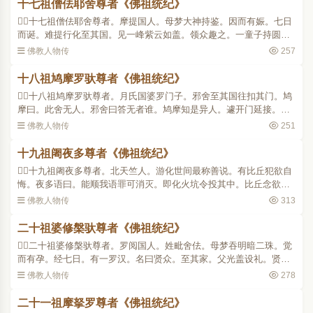
十七祖僧佉耶舍尊者《佛祖统纪》
十七祖僧佉耶舍尊者。摩提国人。母梦大神持鉴。因而有娠。七日
而诞。难提行化至其国。见一峰紫云如盖。领众趣之。一童子持圆鉴
直造尊者前。尊者曰。汝手中当何所表。童曰。诸佛大圆镜。内外无
佛教人物传
257
瑕翳。两人同得见。..
十八祖鸠摩罗驮尊者《佛祖统纪》
十八祖鸠摩罗驮尊者。月氏国婆罗门子。邪舍至其国往扣其门。鸠
摩曰。此舍无人。邪舍曰答无者谁。鸠摩知是异人。遽开门延接。耶
舍谓之曰。佛记灭后千年。有大士出月氏国绍隆正化。遂即出家仰承
佛教人物传
251
嘱累。尝至一国人不..
十九祖阇夜多尊者《佛祖统纪》
十九祖阇夜多尊者。北天竺人。游化世间最称善说。有比丘犯欲自
悔。夜多语曰。能顺我语罪可消灭。即化火坑令投其中。比丘念欲灭
罪举身投之。火成清流。夜多曰。汝至诚悔过罪今已灭。即为说法成
佛教人物传
313
阿罗汉。尝将弟子入..
二十祖婆修槃驮尊者《佛祖统纪》
二十祖婆修槃驮尊者。罗阅国人。姓毗舍佉。母梦吞明暗二珠。觉
而有孕。经七日。有一罗汉。名曰贤众。至其家。父光盖设礼。贤众
受之。母一出拜。贤众避席曰。回礼法身大士。谓光盖曰。汝妇怀圣
佛教人物传
278
子。故吾避之。非重..
二十一祖摩拏罗尊者《佛祖统纪》