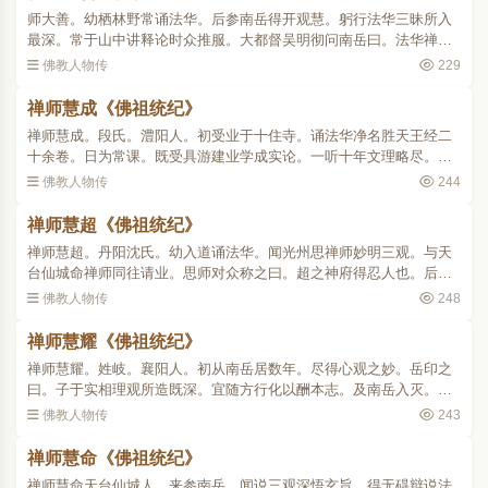
师大善。幼栖林野常诵法华。后参南岳得开观慧。躬行法华三昧所入
最深。常于山中讲释论时众推服。大都督吴明彻问南岳曰。法华禅门
真德几何。岳曰。信重三千业高四百。僧照得定最深。智顗说法无
佛教人物传
229
碍。兼之者大善也。后于..
禅师慧成《佛祖统纪》
禅师慧成。段氏。澧阳人。初受业于十住寺。诵法华净名胜天王经二
十余卷。日为常课。既受具游建业学成实论。一听十年文理略尽。将
归本邑。闻南岳阐化之盛即往依之。岳以师依文生解激之曰。汝一生
佛教人物传
244
学问。与吾炙手犹不得..
禅师慧超《佛祖统纪》
禅师慧超。丹阳沈氏。幼入道诵法华。闻光州思禅师妙明三观。与天
台仙城命禅师同往请业。思师对众称之曰。超之神府得忍人也。后入
嵩高饵药坐禅。隋太子勇。召集名德总会京师。以师行业不群。独留
佛教人物传
248
供养。有净业法师隐居..
禅师慧耀《佛祖统纪》
禅师慧耀。姓岐。襄阳人。初从南岳居数年。尽得心观之妙。岳印之
曰。子于实相理观所造既深。宜随方行化以酬本志。及南岳入灭。师
至巴丘叹曰。此地禅法罕闻宜可开示。有道懿禅师。邀居道因寺。专
佛教人物传
243
尚禅寂不交人事。十有..
禅师慧命《佛祖统纪》
禅师慧命天台仙城人。来参南岳。闻说三观深悟玄旨。得无碍辩说法