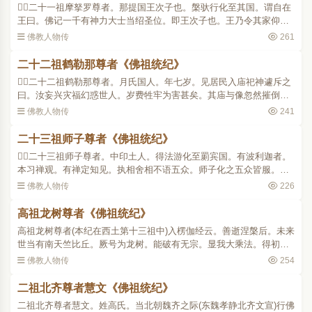
二十一祖摩拏罗尊者。那提国王次子也。槃驮行化至其国。谓自在
王曰。佛记一千有神力大士当绍圣位。即王次子也。王乃令其家仰受
付嘱。于南天竺兴大饶益。有三藏夜奢功德齐等。夜奢语曰。恒河以
佛教人物传
261
南二天竺国。人多邪..
二十二祖鹤勒那尊者《佛祖统纪》
二十二祖鹤勒那尊者。月氏国人。年七岁。见居民入庙祀神遽斥之
曰。汝妄兴灾福幻惑世人。岁费牲牢为害甚矣。其庙与像忽然摧倒。
年三十八。始遇摩拏罗谓之曰。汝昔有弟子五百。以福德薄生于羽
佛教人物传
241
族。今惑汝惠。故为鹤..
二十三祖师子尊者《佛祖统纪》
二十三祖师子尊者。中印土人。得法游化至罽宾国。有波利迦者。
本习禅观。有禅定知见。执相舍相不语五众。师子化之五众皆服。声
闻迩遐。外道摩目多部落遮二人。素学幻术。乃盗为僧形。潜入王宫
佛教人物传
226
淫犯妃后且曰。不成..
高祖龙树尊者《佛祖统纪》
高祖龙树尊者(本纪在西土第十三祖中)入楞伽经云。善逝涅槃后。未来
世当有南天竺比丘。厥号为龙树。能破有无宗。显我大乘法。得初欢
喜地。往生安养国赞曰。章安有言。智者观心论云。归命龙树师。
佛教人物传
254
验知龙树是高祖师..
二祖北齐尊者慧文《佛祖统纪》
二祖北齐尊者慧文。姓高氏。当北朝魏齐之际(东魏孝静北齐文宣)行佛