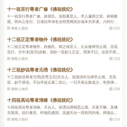
贞元二十一年。日本..
十一祖至行尊者广修《佛祖统纪》
十一祖至行尊者广修。姓留氏。东阳夏昆人。早入邃师之室。研精教
观。而向心至行。日诵法华净名光明梵网四分戒本为常课。六时行忏
晚年弥笃。每岁行随自意三昧。七七日未尝以事废。天台刺史韦珩(音
佛教人物传
225
衡佩玉)素重教门。请..
十二祖正定尊者物外《佛祖统纪》
十二祖正定尊者物外。姓杨氏。闽之候官人。久从修师传止观。且说
且行。大中末(宣宗)岁歉。加趺一室妙入正定。谓弟子曰。汝若不死至
五谷登时。可击磬引我出。越岁余。弟子如所教遂从定起。中和五年
佛教人物传
223
(僖宗)三月十五日。..
十三祖妙说尊者元琇《佛祖统纪》
十三祖妙说尊者元琇(音秀玉石)天台人。依国清外法师学止观。尽其
旨。妙于讲说。不以学徒众寡二其心。一日升座众集或少。有异僧十
人自外而入。威仪可观。致敬已坐行末。讲散复问讯即出。师遣侍者
佛教人物传
238
邀之。皆凌空举手笑谢..
十四祖高论尊者清竦《佛祖统纪》
十四祖高论尊者清竦。天台人。依琇法师精思止观。旦夜不懈。及继
主国清。说行兼至。时钱氏建国。吴越天台一境有同内地。师领众安
处厉其志曰。王臣外护得免兵革之忧。终日居安。可不进道以答国
佛教人物传
210
恩。每长日临座高论不已..