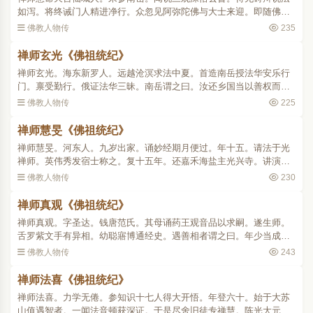
如泻。将终诫门人精进净行。众忽见阿弥陀佛与大士来迎。即随佛向
西升空而去 。
佛教人物传
235
禅师玄光《佛祖统纪》
禅师玄光。海东新罗人。远越沧溟求法中夏。首造南岳授法华安乐行
门。禀受勤行。俄证法华三昧。南岳谓之曰。汝还乡国当以善权而行
化度。若负螟蛉以成蜾蠃者也(诗。螟蛉有子。蜾蠃负之。教诲尔子。
佛教人物传
225
式谷似之。杨子。螟..
禅师慧旻《佛祖统纪》
禅师慧旻。河东人。九岁出家。诵妙经期月便过。年十五。请法于光
禅师。英伟秀发宿士称之。复十五年。还嘉禾海盐主光兴寺。讲演法
华。众闻空中诸天弹指。异香满堂。后止通玄寺。结徒行道。十七年
佛教人物传
230
间足不逾阃。隋末天下..
禅师真观《佛祖统纪》
禅师真观。字圣达。钱唐范氏。其母诵药王观音品以求嗣。遂生师。
舌罗紫文手有异相。幼聪寤博通经史。遇善相者谓之曰。年少当成大
器何滞尘网。师始欲出家。二亲未见许。梦天神告曰。汝子法中英
佛教人物传
243
杰。何得笼槛。于此父母..
禅师法喜《佛祖统纪》
禅师法喜。力学无倦。参知识十七人得大开悟。年登六十。始于大苏
山值遇智者。一闻法音顿获深证。于是尽舍旧徒专禅慧。陈光大元