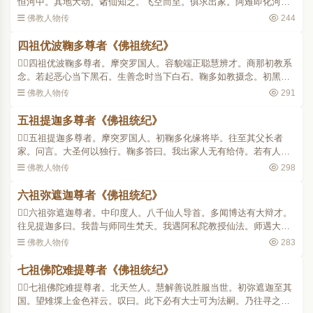
恒河中。其地大动。诸仙知之。飞空而至。俱求出家。阿难即化河水
悉成金地。五百仙人俱得出家成阿罗汉(末田地。此翻为中。以诸仙在
佛教人物传
244
河中得戒也)时末田..
四祖优波鞠多尊者《佛祖统纪》
四祖优波鞠多尊者。摩突罗国人。容貌端正聪慧辨才。商那初教系
念。若起恶心当下黑石。生善念时当下白石。鞠多如教摄念。初黑偏
多。次白黑等。至七日满唯有白石。商那即为宣说四圣真谛。应时逮
佛教人物传
291
得须陀洹果。时城中..
五祖提迦多尊者《佛祖统纪》
五祖提迦多尊者。摩突罗国人。初鞠多化缘将毕。往至其父长者
家。问言。大圣何以独行。鞠多答曰。我出家人无有给侍。若有人者
当见垂惠。长者答言。若后生子必相奉给。后生男名提迦多。善学经
佛教人物传
298
论。往从索之。将至僧..
六祖弥遮迦尊者《佛祖统纪》
六祖弥遮迦尊者。中印度人。八千仙人导首。多闻博达有大辩才。
往见提迦多曰。我昔与师同生梵天。我遇阿私陀教授仙法。师遇大善
知识修习佛道。自此殊途已经六劫。彼仙记曰。汝后六劫当遇同学获
佛教人物传
283
证圣果。今日得遇非..
七祖佛陀难提尊者《佛祖统纪》
七祖佛陀难提尊者。北天竺人。慧解善说胜服当世。初弥遮迦至其
国。望雉堞上金色祥云。叹曰。此下必有大士可为法嗣。乃往寻之。