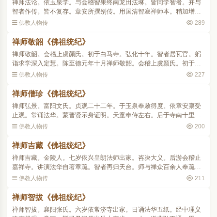
禅师法论。依玉泉学。与会稽智果终南龙田法琳。皆同学智者。并与
智者作传。皆不复存。章安所撰别传。用国清智寂禅师本。稍加增益
遂行于世。此四师虽无事迹可寻。亦皆当时得道英器(见百录序及别传
佛教人物传
289
注) 。..
禅师敬韶《佛祖统纪》
禅师敬韶。会稽上虞颜氏。初于白马寺。弘化十年。智者居瓦官。躬
诣求学深入定慧。陈至德元年十月禅师敬韶。会稽上虞颜氏。初于白
马寺。弘化十年。智者居瓦官。躬诣求学深入定慧。陈至德元年十
佛教人物传
227
月。卒于钟山开善寺 。..
禅师僧珍《佛祖统纪》
禅师弘景。富阳文氏。贞观二十二年。于玉泉奉敕得度。依章安禀受
止观。常诵法华。蒙普贤示身证明。天童奉侍左右。后于寺南十里别
立精舍曰龙兴。天后证圣元年。诏同实叉难陀等译华严。自天后至中
佛教人物传
200
宗。凡三诏。入宫供养..
禅师吉藏《佛祖统纪》
禅师吉藏。金陵人。七岁依兴皇朗法师出家。咨决大义。后游会稽止
嘉祥寺。讲演法华自著章疏。智者再归天台。师与禅众百余人奉疏请
讲法华不赴。暨章安弘法称心。因求法华玄义。发卷一览。即便感
佛教人物传
211
悟。乃焚弃旧疏深悔前作..
禅师智拔《佛祖统纪》
禅师智拔。襄阳张氏。六岁依常济寺出家。日诵法华五纸。经中理义