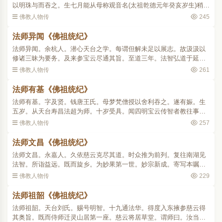
以明珠与而吞之。生七月能从母称观音名(太祖乾德元年癸亥岁生)稍长
不乐随兄为贾。潜往东山依义全师出家。全先梦有童子踞佛像之首。
佛教人物传
245
已而师至。年二十(..
法师异闻《佛祖统纪》
法师异闻。余杭人。潜心天台之学。每谓但解未足以展志。故汲汲以
修诸三昧为要务。及来参宝云尽通其旨。至道三年。法智弘道于延
庆。辅赞之功为多。以寺宇颓毁。乃同丹丘觉圆并力经理。不逾三载
佛教人物传
261
众工毕就。法智立诚誓之..
法师有基《佛祖统纪》
法师有基。字及贤。钱唐王氏。母梦梵僧授以舍利吞之。遂有娠。生
五岁。从天台寿昌法超为师。十岁受具。闻四明宝云传智者教往事
之。授以法华止观。随言解义曲尽其妙。端拱元年。郡人请演教于太
佛教人物传
257
平兴国寺。学者常数百人..
法师文昌《佛祖统纪》
法师文昌。永嘉人。久依慈云克尽其道。时众推为前列。复往南湖见
法智。所诣益远。既而旋乡。为妙果第一世。妙宗新成。寄写本嘱其
讲授。且戒之曰。或有异处。可札取附来。慈云门弟授讲者二十余
佛教人物传
229
人。师为之首(见慈云行..
法师祖韶《佛祖统纪》
法师祖韶。天台刘氏。赐号明智。十九通法华。得度入东掖参慈云得
其奥旨。既而侍师迁灵山居第一座。慈云将居草堂。谓师曰。汝当往