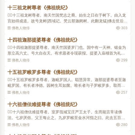
通由兹发现。摩罗闻之..
十三祖龙树尊者《佛祖统纪》
十三祖龙树尊者。南天竺国梵志之裔。始生之日在于树下。由入龙
宫始得成道。故号龙树(西域记。梵云那迦阏树。此翻龙猛)佛去世后七
百年出。天姿聪悟。在乳哺中闻诸梵志诵四韦陀典。有四万偈。偈各
佛教人物传
303
三十二字。皆达句..
十四祖迦那提婆尊者《佛祖统纪》
十四祖迦那提婆尊者。南天竺国婆罗门也。国中有一天神。锻金为
形立高六丈。号大自在天。有求愿者令现获报。提婆入庙稽首为礼。
天动眼努视。提婆语曰。夫为神者当以精灵偃服群类。而假金宝为
佛教人物传
299
饰。劳费民物。何其鄙..
十五祖罗睺罗多尊者《佛祖统纪》
十五祖罗睺罗多尊者。迦毗罗国人。聪慧异常。迦那提婆尊者至迦
毗罗国。有长者净德。园树生耳如菌。唯长者与子罗睺罗多。取而食
之。取已随生。自余亲属皆不能见。尊者知其宿因。遂至其家谓之
佛教人物传
257
曰。汝家昔曾供养一比..
十六祖僧佉难提尊者《佛祖统纪》
十六祖僧佉难提尊者。室罗筏城宝庄严王太子。生而能言常读佛
法。七岁厌俗。父王每止之。九岁罗睺至金水河指之曰。此去五百
里。有圣者名难提。佛记一千年后当绍圣位。即领众往见之。正值入
佛教人物传
280
定。三七日方出。即求出..