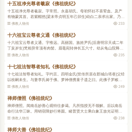
十五祖净光尊者羲寂《佛祖统纪》
十五祖净光尊者羲寂。字常照。永嘉胡氏。母初怀妊不喜荤血。及产
有物蒙其首。若紫帽然(梁末帝贞明五年己卯生)幼白二亲求出家。乃入
开元。依师诵法华。期月而彻。年十九(晋高祖天福二年)祝发具戒。诣
佛教人物传
233
会稽学律深达持犯..
十六祖宝云尊者义通《佛祖统纪》
十六祖宝云尊者义通。字惟远。高丽国。族姓尹氏(后唐明宗天成二年
丁亥岁生)梵相异常顶有肉髻。眉毫宛转伸长五六寸。幼从龟山院释宗
为师。受具之后学华严起信。为国宗仰。晋天福时来游中国(师于天福
佛教人物传
235
末。方十六七。正..
十七祖法智尊者知礼《佛祖统纪》
十七祖法智尊者知礼。字约言。四明金氏(世传所居在郡城白塔巷)父经
以枝嗣未生。与妻李氏祷于佛。梦神僧携童子遗之曰。此佛子罗睺罗
也。因而有娠。暨生遂以为名(太祖受周禅。建隆元年庚申也)神宇清粹
佛教人物传
249
不与众伦。七岁丧..
禅师僧照《佛祖统纪》
禅师僧照。闻南岳妙善心观特往参谒。凡所指授无不领解。后以南岳
命行法华三昧。用销宿障妙行将圆。睹普贤大士乘白象王放光证明。
又感观音为其说法。于是顿悟玄旨辩才无碍。师于众中苦行禅定皆为
佛教人物传
238
第一。尝用众一撮盐作..
禅师大善《佛祖统纪》