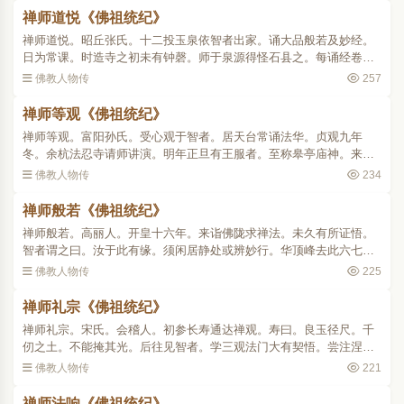
禅师道悦《佛祖统纪》
禅师道悦。昭丘张氏。十二投玉泉依智者出家。诵大品般若及妙经。
日为常课。时造寺之初未有钟磬。师于泉源得怪石县之。每诵经卷通
辄扣下。声韵清彻闻者肃然。幽冥之徒屡获祥感。偶患水胀腹急如
佛教人物传
257
鼓。唯念般若求胜应。一..
禅师等观《佛祖统纪》
禅师等观。富阳孙氏。受心观于智者。居天台常诵法华。贞观九年
冬。余杭法忍寺请师讲演。明年正旦有王服者。至称皋亭庙神。来谒
师曰。禅师昨过庙廷。适弟子巡游不及奉迎。今故远来专求戒法。师
佛教人物传
234
即索炉然香为授菩萨大戒..
禅师般若《佛祖统纪》
禅师般若。高丽人。开皇十六年。来诣佛陇求禅法。未久有所证悟。
智者谓之曰。汝于此有缘。须闲居静处或辨妙行。华顶峰去此六七
里。是吾昔日头陀之所。住彼进道必有深益。师即遵奉明诲。宴坐十
佛教人物传
225
六年未尝下山。忽一日。..
禅师礼宗《佛祖统纪》
禅师礼宗。宋氏。会稽人。初参长寿通达禅观。寿曰。良玉径尺。千
仞之土。不能掩其光。后往见智者。学三观法门大有契悟。尝注涅槃
经疏为时所重。景龙三年 (唐中宗)御史凭忠忽暴亡。有二童子领师庭
佛教人物传
221
对。判官案覆罪籍。..
禅师法响《佛祖统纪》