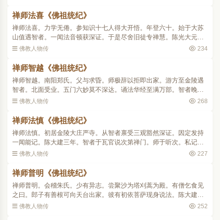
杰。何得笼槛。于此父母..
禅师法喜《佛祖统纪》
禅师法喜。力学无倦。参知识十七人得大开悟。年登六十。始于大苏
山值遇智者。一闻法音顿获深证。于是尽舍旧徒专禅慧。陈光大元
年。与同学二十七人从智者至金陵游化。尚书毛喜嘲之曰。尊师犹
佛教人物传
234
少。弟子何老(时智者年三..
禅师智越《佛祖统纪》
禅师智越。南阳郑氏。父与求昏。师极辞以拒即出家。游方至金陵遇
智者。北面受业。五门六妙莫不深达。诵法华经至满万部。智者晚归
台岭付以四众。二十年间循循善诱。德量宽旷学者归心。所居之处瓶
佛教人物传
268
水自满。自晋王造寺及..
禅师法慎《佛祖统纪》
禅师法慎。初居金陵大庄严寺。从智者禀受三观豁然深证。因定发持
一闻能记。陈大建三年。智者于瓦官说次第禅门。师于听次。私记为
三十卷。尚未修治不幸入灭。其后章安治定为十卷即禅波罗蜜渐次止
佛教人物传
227
观也 。..
禅师普明《佛祖统纪》
禅师普明。会稽朱氏。少有异志。尝聚沙为塔刈蒿为殿。有僧乞食见
之曰。郎子有善根可向天台出家。彼有初依菩萨现身说法。陈大建十
四年。来天台值智者讲次。座众初散礼足归依。智者笑曰。宿世愿力
佛教人物传
252
今复相遇。于是服勤左..