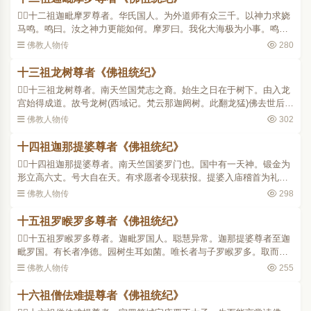
十二祖迦毗摩罗尊者。华氏国人。为外道师有众三千。以神力求娆
马鸣。鸣曰。汝之神力更能如何。摩罗曰。我化大海极为小事。鸣
曰。汝能化性海否。问何谓性海。鸣曰。山河大地依之建立。三昧六
佛教人物传
280
通由兹发现。摩罗闻之..
十三祖龙树尊者《佛祖统纪》
十三祖龙树尊者。南天竺国梵志之裔。始生之日在于树下。由入龙
宫始得成道。故号龙树(西域记。梵云那迦阏树。此翻龙猛)佛去世后七
百年出。天姿聪悟。在乳哺中闻诸梵志诵四韦陀典。有四万偈。偈各
佛教人物传
302
三十二字。皆达句..
十四祖迦那提婆尊者《佛祖统纪》
十四祖迦那提婆尊者。南天竺国婆罗门也。国中有一天神。锻金为
形立高六丈。号大自在天。有求愿者令现获报。提婆入庙稽首为礼。
天动眼努视。提婆语曰。夫为神者当以精灵偃服群类。而假金宝为
佛教人物传
298
饰。劳费民物。何其鄙..
十五祖罗睺罗多尊者《佛祖统纪》
十五祖罗睺罗多尊者。迦毗罗国人。聪慧异常。迦那提婆尊者至迦
毗罗国。有长者净德。园树生耳如菌。唯长者与子罗睺罗多。取而食
之。取已随生。自余亲属皆不能见。尊者知其宿因。遂至其家谓之
佛教人物传
255
曰。汝家昔曾供养一比..
十六祖僧佉难提尊者《佛祖统纪》