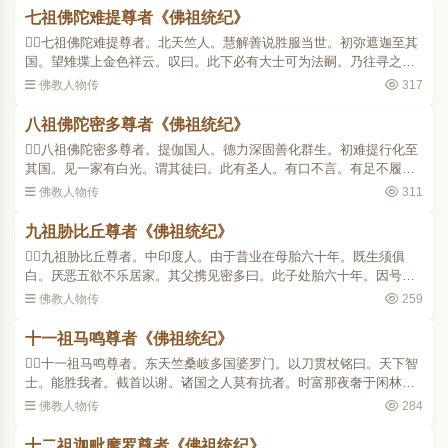
七祖佛陀难提尊者《佛祖统纪》
七祖佛陀难提尊者。北天竺人。慧解善说胜服当世。初弥遮迦至其
国。望雉堞上金色祥云。叹曰。此下必有大士可为法嗣。乃往寻之。
果于阛阓中见佛陀难提。而谓之曰。我师提迦多说。世尊昔游北印度
佛教人物传
317
语阿难曰。我灭后三..
八祖佛陀密多尊者《佛祖统纪》
八祖佛陀密多尊者。提伽国人。德力深固善化群生。初难提行化至
其国。见一家有白光。谓其徒曰。此有圣人。有口不言。有足不履。
及至其舍。长者问其何来。难提即曰。来求弟子。长者曰。我有一
佛教人物传
311
子。年五十岁。不言不..
九祖胁比丘尊者《佛祖统纪》
九祖胁比丘尊者。中印度人。由于昔业在母胎六十年。既生须俱
白。厌恶五欲不乐居家。其父携见密多曰。此子处胎六十年。因号难
生。曾遇相者。言是法器。愿求出家。受戒之日祥光烛座。感舍利三
佛教人物传
259
七颗。便于座上得阿罗..
十一祖马鸣尊者《佛祖统纪》
十一祖马鸣尊者。东天竺桑岐多国婆罗门。以刀贯杖铭曰。天下智
士。能胜我者。截首以谢。诸国之人莫有抗者。时富那夜奢于闲林中
坐。马鸣大慢贡高计实有我。闻夜奢说诸法空无我无人。往谓之曰。
佛教人物传
284
一切世间言论我能破..
十二祖迦毗摩罗尊者《佛祖统纪》