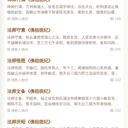
禅师行满。万州南浦人。首造石霜学禅法。后住天台。听荆溪说止观
顿悟妙旨。因栖止华顶峰下智者院充茶头。夜卧土床。烧粪扫以暖其
下。脱衣就床。蚤虱群唼。或扪其衣。寂无有也。所居槛外大松上有
佛教人物传
199
寄生小树。遇师出坐必..
法师守素《佛祖统纪》
法师守素。初从邃师受观心之法。既悟玄旨。入居京师大兴善寺。足
不越阃长诵法华。至三万七千余部。夜则虎狼侍座听经。食则乌鹊就
掌取粒。沙门幽玄赠之诗曰。三万莲经三十春。半生不踏院门尘。时
佛教人物传
245
以为实录 。..
法师悟恩《佛祖统纪》
法师悟恩。字修已。路氏常熟人。年十三。闻诵弥陀经心有所感。遂
投破山兴福寺求度。初学毗尼。闻天台三观六即之说深符其意。晋开
运初。造钱唐慈光因师室。因讲次覆述剖析幽微。时称义虎。及继踵
佛教人物传
242
开法。道名大播。初是..
法师文备《佛祖统纪》
法师文备。字昭本。福之侯官郑氏诵法华维摩圆觉十六观小般若等。
精练不忘。晋天福间。至会稽传百法论。闻天台三观为学者指南。遂
来谒因师昼夜研心。凡法华净名光明疏句止观诸文。悉洞其旨。每与
佛教人物传
232
同门恩师。覆述观法莫..
法师庆昭《佛祖统纪》