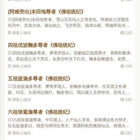
此出家成道。故当..
(阿难旁出)末田地尊者《佛祖统纪》
(阿难旁出)末田地尊者。雪山五百仙人之导首也。阿难欲入涅槃至
恒河中。其地大动。诸仙知之。飞空而至。俱求出家。阿难即化河水
悉成金地。五百仙人俱得出家成阿罗汉(末田地。此翻为中。以诸仙在
佛教人物传
242
河中得戒也)时末田..
四祖优波鞠多尊者《佛祖统纪》
四祖优波鞠多尊者。摩突罗国人。容貌端正聪慧辨才。商那初教系
念。若起恶心当下黑石。生善念时当下白石。鞠多如教摄念。初黑偏
多。次白黑等。至七日满唯有白石。商那即为宣说四圣真谛。应时逮
佛教人物传
290
得须陀洹果。时城中..
五祖提迦多尊者《佛祖统纪》
五祖提迦多尊者。摩突罗国人。初鞠多化缘将毕。往至其父长者
家。问言。大圣何以独行。鞠多答曰。我出家人无有给侍。若有人者
当见垂惠。长者答言。若后生子必相奉给。后生男名提迦多。善学经
佛教人物传
297
论。往从索之。将至僧..
六祖弥遮迦尊者《佛祖统纪》
六祖弥遮迦尊者。中印度人。八千仙人导首。多闻博达有大辩才。
往见提迦多曰。我昔与师同生梵天。我遇阿私陀教授仙法。师遇大善
知识修习佛道。自此殊途已经六劫。彼仙记曰。汝后六劫当遇同学获
佛教人物传
281
证圣果。今日得遇非..