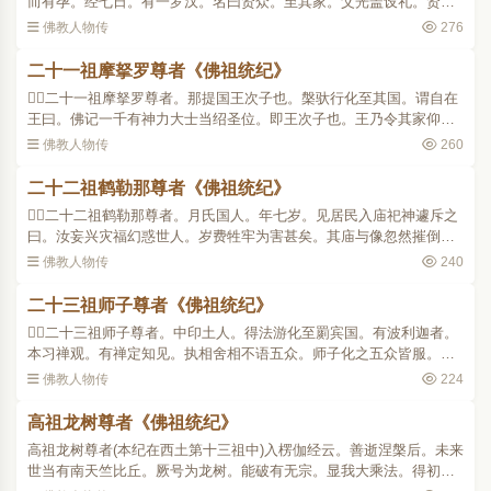
而有孕。经七日。有一罗汉。名曰贤众。至其家。父光盖设礼。贤众
受之。母一出拜。贤众避席曰。回礼法身大士。谓光盖曰。汝妇怀圣
佛教人物传
276
子。故吾避之。非重..
二十一祖摩拏罗尊者《佛祖统纪》
二十一祖摩拏罗尊者。那提国王次子也。槃驮行化至其国。谓自在
王曰。佛记一千有神力大士当绍圣位。即王次子也。王乃令其家仰受
付嘱。于南天竺兴大饶益。有三藏夜奢功德齐等。夜奢语曰。恒河以
佛教人物传
260
南二天竺国。人多邪..
二十二祖鹤勒那尊者《佛祖统纪》
二十二祖鹤勒那尊者。月氏国人。年七岁。见居民入庙祀神遽斥之
曰。汝妄兴灾福幻惑世人。岁费牲牢为害甚矣。其庙与像忽然摧倒。
年三十八。始遇摩拏罗谓之曰。汝昔有弟子五百。以福德薄生于羽
佛教人物传
240
族。今惑汝惠。故为鹤..
二十三祖师子尊者《佛祖统纪》
二十三祖师子尊者。中印土人。得法游化至罽宾国。有波利迦者。
本习禅观。有禅定知见。执相舍相不语五众。师子化之五众皆服。声
闻迩遐。外道摩目多部落遮二人。素学幻术。乃盗为僧形。潜入王宫
佛教人物传
224
淫犯妃后且曰。不成..
高祖龙树尊者《佛祖统纪》
高祖龙树尊者(本纪在西土第十三祖中)入楞伽经云。善逝涅槃后。未来
世当有南天竺比丘。厥号为龙树。能破有无宗。显我大乘法。得初欢