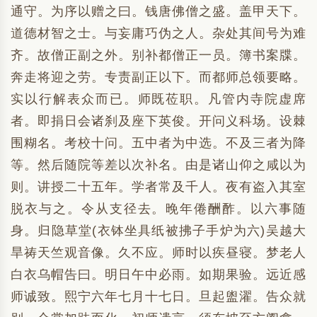
通守。为序以赠之曰。钱唐佛僧之盛。盖甲天下。
道德材智之士。与妄庸巧伪之人。杂处其间号为难
齐。故僧正副之外。别补都僧正一员。簿书案牒。
奔走将迎之劳。专责副正以下。而都师总领要略。
实以行解表众而已。师既莅职。凡管内寺院虚席
者。即捐日会诸刹及座下英俊。开问义科场。设棘
围糊名。考校十问。五中者为中选。不及三者为降
等。然后随院等差以次补名。由是诸山仰之咸以为
则。讲授二十五年。学者常及千人。夜有盗入其室
脱衣与之。令从支径去。晚年倦酬酢。以六事随
身。归隐草堂(衣钵坐具纸被拂子手炉为六)吴越大
旱祷天竺观音像。久不应。师时以疾昼寝。梦老人
白衣乌帽告曰。明日午中必雨。如期果验。远近感
师诚致。熙宁六年七月十七日。旦起盥濯。告众就