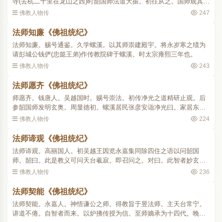
寺(去杭二十里在龙山之西)时韶国师法道大振。初往从之。国师观其法
器。即使往学三观于螺溪之席。二师既偕往。讲求大义旦夜不息。未
佛教人物传
247
几所学已成乃复回石..
法师知廉《佛祖统纪》
法师知廉。赐号通鉴。久学螺溪。以其师崇建殿宇。将永岁寒之绩为
请彭城公钱俨(忠懿王弟)作传教院碑于螺溪。时太宗雍熙三年也。
佛教人物传
243
法师愿齐《佛祖统纪》
师愿齐。钱唐人。吴越国时。赐号崇法。初传净光之道精研止观。后
参韶国师发明玄奥。周显德初。螺溪居民张彦安诣净光曰。家居东南
里所。阴晦之夕。必有鬼神吟啸考击钟鼓之声。又尝梦龙游其地。非
佛教人物传
224
愚民所居。愿以奉师。..
法师谛观《佛祖统纪》
法师谛观。高丽国人。初吴越王因览永嘉集同除四住之语以问韶国
师。韶曰。此是教义可问天台羲寂。即召问之。对曰。此智者妙玄位
妙中文(妙玄既散失不存。未审何缘知之。必寂师先曾见残编耳)唐末教
佛教人物传
236
籍流散海外。今不复存..
法师契能《佛祖统纪》
法师契能。永嘉人。神悟谦公之师。得教旨于昱法师。主天台常宁。
讲道不倦。自智者而来。以炉拂传授为信。至师嫡承为十四代。晚年