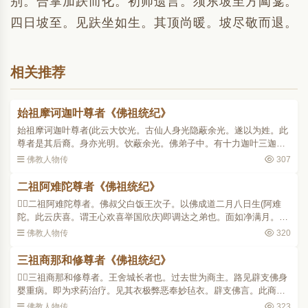
别。合掌加趺而化。初师遗言。须东坡至方阖龛。
四日坡至。见趺坐如生。其顶尚暖。坡尽敬而退。
相关推荐
始祖摩诃迦叶尊者《佛祖统纪》
始祖摩诃迦叶尊者(此云大饮光。古仙人身光隐蔽余光。遂以为姓。此
尊者是其后裔。身亦光明。饮蔽余光。佛弟子中。有十力迦叶三迦叶
等。于此同姓中最长故。标大字以简之)名毕钵罗(此菩提树名。父母祷
佛教人物传
307
树神而生故。从树..
二祖阿难陀尊者《佛祖统纪》
二祖阿难陀尊者。佛叔父白饭王次子。以佛成道二月八日生(阿难
陀。此云庆喜。谓王心欢喜举国欣庆)即调达之弟也。面如净满月。眼
若青莲华。年八岁从佛出家。得白四羯磨具足戒。多闻第一。年三十
佛教人物传
320
一为佛侍者。闻持法..
三祖商那和修尊者《佛祖统纪》
三祖商那和修尊者。王舍城长者也。过去世为商主。路见辟支佛身
婴重病。即为求药治疗。见其衣极弊恶奉妙毡衣。辟支佛言。此商那
衣(或翻草衣。西域有九枝秀草。若罗汉生。则此草生于净地之上也)以
佛教人物传
323