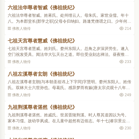
六祖法华尊者智威《佛祖统纪》
六祖法华尊者智威。姓蒋氏。处州缙云人。母朱氏。家世业儒。年十
八。为本郡堂长(郡学之职)父母令归纳妇。路逢梵僧谓之曰。少年何意
欲违昔日重誓耶。因示其五愿曰。一愿临终正念。二愿不堕三途。三
佛教人物传
214
愿人中托生。四愿童..
七祖天宫尊者慧威《佛祖统纪》
七祖天宫尊者慧威。姓刘氏。婺州东阳人。总角之岁深厌劳生。遂入
空门祝发受具。闻法华大弘天台之道。即往受业刻志禅法。昼夜惟勤
三观法门。顿获开悟。时人见其深入威师之室。遂以小威师称之。后
佛教人物传
233
归止东阳。深居山谷罕..
八祖左溪尊者玄朗《佛祖统纪》
八祖左溪尊者玄朗(与本朝圣祖讳上下字同)字慧明。婺州东阳人。姓传
氏。双林大士六世孙也。母葛氏。感异梦而有娠(唐太宗贞观十八年生)
既产未尝作婴儿啼。每见人则欣笑盈面。九岁(高宗永徽二年)肄业清泰
佛教人物传
249
寺。受经日过七..
九祖荆溪尊者湛然《佛祖统纪》
九祖荆溪尊者湛然。姓戚氏。世居晋陵荆溪。时人尊其道因以为号。
家本习儒。故幼学夙成。在儿童中超然有迈俗志。年十七(睿宗景云二
年生。至玄宗开元十五年。当十七岁)访道浙右。遇金华方岩。授以止
佛教人物传
230
观之法。开元十八年..