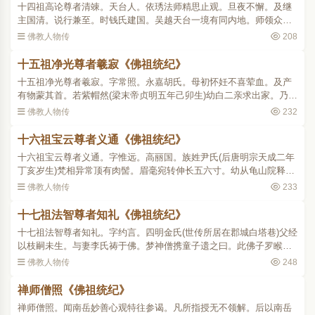
十四祖高论尊者清竦。天台人。依琇法师精思止观。旦夜不懈。及继
主国清。说行兼至。时钱氏建国。吴越天台一境有同内地。师领众安
处厉其志曰。王臣外护得免兵革之忧。终日居安。可不进道以答国
佛教人物传
208
恩。每长日临座高论不已..
十五祖净光尊者羲寂《佛祖统纪》
十五祖净光尊者羲寂。字常照。永嘉胡氏。母初怀妊不喜荤血。及产
有物蒙其首。若紫帽然(梁末帝贞明五年己卯生)幼白二亲求出家。乃入
开元。依师诵法华。期月而彻。年十九(晋高祖天福二年)祝发具戒。诣
佛教人物传
232
会稽学律深达持犯..
十六祖宝云尊者义通《佛祖统纪》
十六祖宝云尊者义通。字惟远。高丽国。族姓尹氏(后唐明宗天成二年
丁亥岁生)梵相异常顶有肉髻。眉毫宛转伸长五六寸。幼从龟山院释宗
为师。受具之后学华严起信。为国宗仰。晋天福时来游中国(师于天福
佛教人物传
233
末。方十六七。正..
十七祖法智尊者知礼《佛祖统纪》
十七祖法智尊者知礼。字约言。四明金氏(世传所居在郡城白塔巷)父经
以枝嗣未生。与妻李氏祷于佛。梦神僧携童子遗之曰。此佛子罗睺罗
也。因而有娠。暨生遂以为名(太祖受周禅。建隆元年庚申也)神宇清粹
佛教人物传
248
不与众伦。七岁丧..
禅师僧照《佛祖统纪》
禅师僧照。闻南岳妙善心观特往参谒。凡所指授无不领解。后以南岳