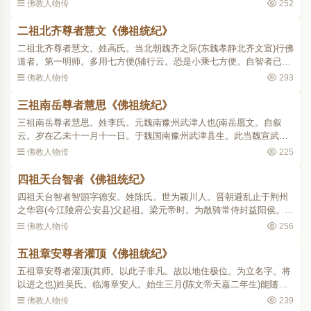
喜地。往生安养国赞曰。章安有言。智者观心论云。归命龙树师。
佛教人物传
252
验知龙树是高祖师..
二祖北齐尊者慧文《佛祖统纪》
二祖北齐尊者慧文。姓高氏。当北朝魏齐之际(东魏孝静北齐文宣)行佛
道者。第一明师。多用七方便(辅行云。恐是小乘七方便。自智者已前
未曾有人立于圆家七方便)第二最师。融心性相诸法无碍。第三嵩师。
佛教人物传
293
用三世本无来去。..
三祖南岳尊者慧思《佛祖统纪》
三祖南岳尊者慧思。姓李氏。元魏南豫州武津人也(南岳愿文。自叙
云。岁在乙未十一月十一日。于魏国南豫州武津县生。此当魏宣武延
昌四年。梁武帝天监十四年乙未岁也)儿童时。梦梵僧劝令入道。或见
佛教人物传
225
朋类读法华经。乐法情..
四祖天台智者《佛祖统纪》
四祖天台智者智顗字德安。姓陈氏。世为颖川人。晋朝避乱止于荆州
之华容(今江陵府公安县)父起祖。梁元帝时。为散骑常侍封益阳侯。母
徐氏。梦香烟五采萦回入怀。又尝梦吞白鼠。因觉体重。卜者曰。白
佛教人物传
256
鼠者龙所化也。诞灵..
五祖章安尊者灌顶《佛祖统纪》
五祖章安尊者灌顶(其师。以此子非凡。故以地住极位。为立名字。将
以进之也)姓吴氏。临海章安人。始生三月(陈文帝天嘉二年生)能随母
称三宝名。有僧过门谓其母曰。此子非凡因以为名。七岁入摄静寺。
佛教人物传
239
依慧拯日记万言。年..