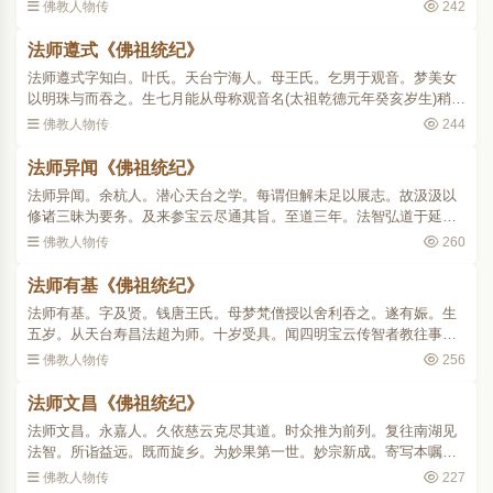
以授扶宗忠师。扶宗曰。吾得法广智矣。敢辞。师乃藏之天台道场。
佛教人物传
242
遂不复传述曰。螺..
法师遵式《佛祖统纪》
法师遵式字知白。叶氏。天台宁海人。母王氏。乞男于观音。梦美女
以明珠与而吞之。生七月能从母称观音名(太祖乾德元年癸亥岁生)稍长
不乐随兄为贾。潜往东山依义全师出家。全先梦有童子踞佛像之首。
佛教人物传
244
已而师至。年二十(..
法师异闻《佛祖统纪》
法师异闻。余杭人。潜心天台之学。每谓但解未足以展志。故汲汲以
修诸三昧为要务。及来参宝云尽通其旨。至道三年。法智弘道于延
庆。辅赞之功为多。以寺宇颓毁。乃同丹丘觉圆并力经理。不逾三载
佛教人物传
260
众工毕就。法智立诚誓之..
法师有基《佛祖统纪》
法师有基。字及贤。钱唐王氏。母梦梵僧授以舍利吞之。遂有娠。生
五岁。从天台寿昌法超为师。十岁受具。闻四明宝云传智者教往事
之。授以法华止观。随言解义曲尽其妙。端拱元年。郡人请演教于太
佛教人物传
256
平兴国寺。学者常数百人..
法师文昌《佛祖统纪》
法师文昌。永嘉人。久依慈云克尽其道。时众推为前列。复往南湖见
法智。所诣益远。既而旋乡。为妙果第一世。妙宗新成。寄写本嘱其
讲授。且戒之曰。或有异处。可札取附来。慈云门弟授讲者二十余
佛教人物传
227