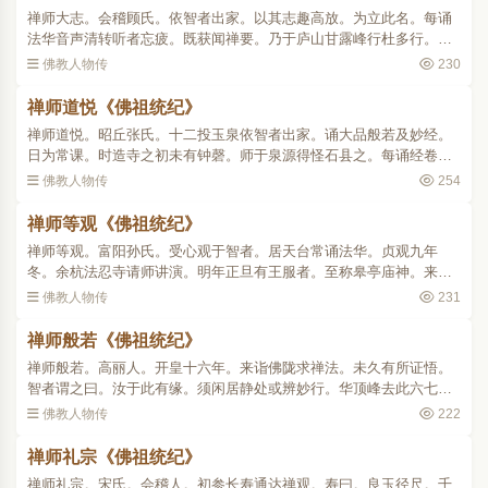
禅师大志。会稽顾氏。依智者出家。以其志趣高放。为立此名。每诵
法华音声清转听者忘疲。既获闻禅要。乃于庐山甘露峰行杜多行。投
身猛虎虎辄避去。山粒或绝终日忘餐。或得饼果继命而已。如是七
佛教人物传
230
载。禅诵不休。晚住福林..
禅师道悦《佛祖统纪》
禅师道悦。昭丘张氏。十二投玉泉依智者出家。诵大品般若及妙经。
日为常课。时造寺之初未有钟磬。师于泉源得怪石县之。每诵经卷通
辄扣下。声韵清彻闻者肃然。幽冥之徒屡获祥感。偶患水胀腹急如
佛教人物传
254
鼓。唯念般若求胜应。一..
禅师等观《佛祖统纪》
禅师等观。富阳孙氏。受心观于智者。居天台常诵法华。贞观九年
冬。余杭法忍寺请师讲演。明年正旦有王服者。至称皋亭庙神。来谒
师曰。禅师昨过庙廷。适弟子巡游不及奉迎。今故远来专求戒法。师
佛教人物传
231
即索炉然香为授菩萨大戒..
禅师般若《佛祖统纪》
禅师般若。高丽人。开皇十六年。来诣佛陇求禅法。未久有所证悟。
智者谓之曰。汝于此有缘。须闲居静处或辨妙行。华顶峰去此六七
里。是吾昔日头陀之所。住彼进道必有深益。师即遵奉明诲。宴坐十
佛教人物传
222
六年未尝下山。忽一日。..
禅师礼宗《佛祖统纪》
禅师礼宗。宋氏。会稽人。初参长寿通达禅观。寿曰。良玉径尺。千