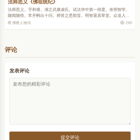
法师思义《佛祖统纪》
法师思义。字和甫。湖之武康凌氏。试法华中第一得度。依明智学。
随闻随悟。常开帏出十问。师答之悉契旨。明智退居草堂。众送入
室。既散师犹侍右。智曰。汝适何见。答曰。见大众拜而退。智曰。
佛教人物传
290
吾示汝将来义。当住此山..
评论
发表评论
提交评论