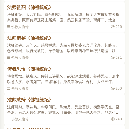
人。师为之首(见慈云行..
法师祖韶《佛祖统纪》
法师祖韶。天台刘氏。赐号明智。十九通法华。得度入东掖参慈云得
其奥旨。既而侍师迁灵山居第一座。慈云将居草堂。谓师曰。汝当往
代本如居能仁。而俾之来继此山。师即著草屦。欣然而行。至江滨呼
佛教人物传
256
其回曰。吾试汝耳。汝..
法师清鉴《佛祖统纪》
法师清鉴。云间人。赐号禅慧。为慈云撰炽盛光念诵仪序。其略云。
慈云尊者。以行光教门。弟子清鉴。以所禀四种三昧行法遗编。独炽
底光未广流布。遂因其旧五章。补助始末。加示法释疑之二。以为七
佛教人物传
281
科 。..
侍者思悟《佛祖统纪》
侍者思悟。钱唐人。侍慈云讲最久。故能深达观道。善持咒法。加水
以愈人疾。求者如市。当课诵时。身及奉像俱出舍利。天圣三年。慈
云欲以智者教卷求入藏。文穆王公将闻之朝。悟曰。此非常事也。小
佛教人物传
250
子将助之矣。乃绘千手..
法师慧辩《佛祖统纪》
法师慧辩。字讷翁。华亭傅氏。号海月。受业普照。初游学天竺。至
合涧。有老人冠带逾梁。迎揖入门而失。明智一见大奇之。即尽心学
教观。明智将老。命居第一座以代讲。一夕梦章安以金篦击其口曰。
佛教人物传
248
汝勤诲人当得辩慧。尝..