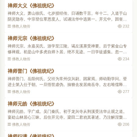
禅师大义《佛祖统纪》
禅师大义。萧山徐氏。七岁授经传。日诵数千言。年十二。入道于山
阴灵隐寺。中宗登位覃恩度人。试诵法华中选第一。开元中。因丧亲
入佛陇阅大藏以益冥报。遂谒左溪禀受止观大悟玄旨。常诵法华涅槃
佛教人物传
232
大小戒本。以为正业。..
禅师元宗《佛祖统纪》
禅师元宗。永嘉吴氏。游学至江陵。谒左溪禀受禅要。后于紫金山专
修禅观。初是山中多虎自师卜居。绝不见迹。一日学徒盛集。忽一老
人趋拜座前。自言弟子乃虎。在此噬人多矣。因师开化得脱业躯。今
佛教人物传
234
将生天上特来报谢。言..
禅师普门《佛祖统纪》
禅师普门。岳阳何氏。父玠为常州仪兴尉。因家焉。师幼勤学问。登
进士第入仕于朝。一旦悟世虚伪。抽簪去发居南岳寺。左右唯儒释典
籍。麻衣葛履而已。既而去谒荆溪。学止观法华之旨深有造诣。善属
佛教人物传
277
文。尚古意。荆溪敬之..
禅师元皓《佛祖统纪》
禅师元皓。字广成。吴门秦氏。初于龙兴寺从荆溪受法华止观之道。
宴处山林居心三昧。后住开元寺。梁田二君劝其著述。乃注解涅槃。
于首序中自录所证。著疏之时。感庭阶产异华。人世莫识。五采灵禽
佛教人物传
206
飞翔往来。元和十二年..
禅师行满《佛祖统纪》