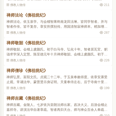
出光明。四众戴仰。同于真佛。朝廷尊其道。赐号悟真禅师 。..
佛教人物传
211
禅师法论《佛祖统纪》
禅师法论。依玉泉学。与会稽智果终南龙田法琳。皆同学智者。并与
智者作传。皆不复存。章安所撰别传。用国清智寂禅师本。稍加增益
遂行于世。此四师虽无事迹可寻。亦皆当时得道英器(见百录序及别传
佛教人物传
287
注) 。..
禅师敬韶《佛祖统纪》
禅师敬韶。会稽上虞颜氏。初于白马寺。弘化十年。智者居瓦官。躬
诣求学深入定慧。陈至德元年十月禅师敬韶。会稽上虞颜氏。初于白
马寺。弘化十年。智者居瓦官。躬诣求学深入定慧。陈至德元年十
佛教人物传
226
月。卒于钟山开善寺 。..
禅师僧珍《佛祖统纪》
禅师弘景。富阳文氏。贞观二十二年。于玉泉奉敕得度。依章安禀受
止观。常诵法华。蒙普贤示身证明。天童奉侍左右。后于寺南十里别
立精舍曰龙兴。天后证圣元年。诏同实叉难陀等译华严。自天后至中
佛教人物传
199
宗。凡三诏。入宫供养..
禅师吉藏《佛祖统纪》
禅师吉藏。金陵人。七岁依兴皇朗法师出家。咨决大义。后游会稽止
嘉祥寺。讲演法华自著章疏。智者再归天台。师与禅众百余人奉疏请
讲法华不赴。暨章安弘法称心。因求法华玄义。发卷一览。即便感
佛教人物传
210