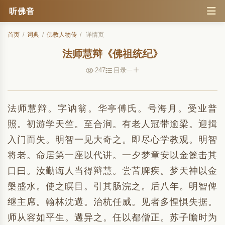
听佛音
首页
/
词典
/
佛教人物传
/
详情页
法师慧辩《佛祖统纪》
247
目录
法师慧辩。字讷翁。华亭傅氏。号海月。受业普
照。初游学天竺。至合涧。有老人冠带逾梁。迎揖
入门而失。明智一见大奇之。即尽心学教观。明智
将老。命居第一座以代讲。一夕梦章安以金篦击其
口曰。汝勤诲人当得辩慧。尝苦脾疾。梦天神以金
槃盛水。使之瞑目。引其肠浣之。后八年。明智俾
继主席。翰林沈遘。治杭任威。见者多惶惧失据。
师从容如平生。遘异之。任以都僧正。苏子瞻时为