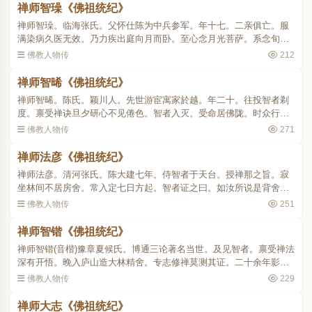
禅师智璪《佛祖统纪》
禅师智璪。临海张氏。父怀仕陈为中兵参军。年十七。二亲俱亡。服
满染病久医无效。乃力疾出庭向月而卧。至心念月光菩萨。系念旬
日。夜中梦人以口就身嘘吸。如此三夕疾遂瘳。因投安静寺出家。闻
佛教人物传
212
智者为世良导。即往请业..
禅师智晞《佛祖统纪》
禅师智晞。陈氏。颖川人。先世游宦寓家於越。年二十。往投智者剃
度。禀受禅诀旦夕研心不见倦色。智者入灭。受命居佛陇。时众行三
昧者颇盛。殿堂展辟制度严整。唯香台未架。当香炉峰多柽柏木师欲
佛教人物传
271
伐用。众疑神所据。夜..
禅师法彦《佛祖统纪》
禅师法彦。清河张氏。陈大建七年。侍智者于天台。授禅那之旨。寂
坐林间不居房舍。常入定七日方起。智者证之曰。如汝所说是背舍观
中第二观相。山神数娆试之。恬不为动专修禅法。三十余年常坐不
佛教人物传
251
卧。隋大业七年二月晦。..
禅师智锴《佛祖统纪》
禅师智锴(音楷)豫章夏候氏。博通三论著名当世。及见智者。禀受禅法
深有开悟。晚入庐山造大林精舍。专志修禅莫测其证。二十余年影不
入俗。隋文帝召入京。辞疾不赴。豫章郡守请讲法华。力拒之曰。吾
佛教人物传
229
当终于山舍。既而道..
禅师大志《佛祖统纪》