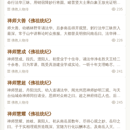
命行法华三昧。用销宿障妙行将圆。睹普贤大士乘白象王放光证明。
又感观音为其说法。于是顿悟玄旨辩才无碍。师于众中苦行禅定皆为
佛教人物传
235
第一。尝用众一撮盐作..
禅师大善《佛祖统纪》
师大善。幼栖林野常诵法华。后参南岳得开观慧。躬行法华三昧所入
最深。常于山中讲释论时众推服。大都督吴明彻问南岳曰。法华禅门
真德几何。岳曰。信重三千业高四百。僧照得定最深。智顗说法无
佛教人物传
226
碍。兼之者大善也。后于..
禅师慧成《佛祖统纪》
禅师慧成。段氏。澧阳人。初受业于十住寺。诵法华净名胜天王经二
十余卷。日为常课。既受具游建业学成实论。一听十年文理略尽。将
归本邑。闻南岳阐化之盛即往依之。岳以师依文生解激之曰。汝一生
佛教人物传
241
学问。与吾炙手犹不得..
禅师慧超《佛祖统纪》
禅师慧超。丹阳沈氏。幼入道诵法华。闻光州思禅师妙明三观。与天
台仙城命禅师同往请业。思师对众称之曰。超之神府得忍人也。后入
嵩高饵药坐禅。隋太子勇。召集名德总会京师。以师行业不群。独留
佛教人物传
245
供养。有净业法师隐居..
禅师慧耀《佛祖统纪》
禅师慧耀。姓岐。襄阳人。初从南岳居数年。尽得心观之妙。岳印之
曰。子于实相理观所造既深。宜随方行化以酬本志。及南岳入灭。师