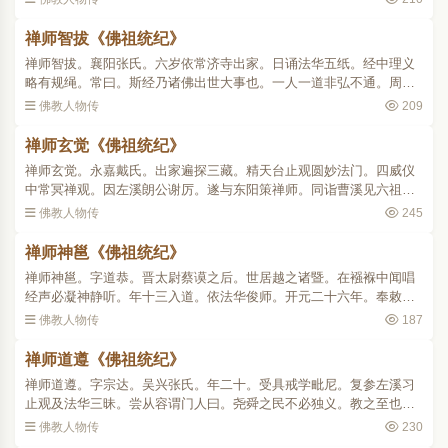
悟。乃焚弃旧疏深悔前作..
禅师智拔《佛祖统纪》
禅师智拔。襄阳张氏。六岁依常济寺出家。日诵法华五纸。经中理义
略有规绳。常曰。斯经乃诸佛出世大事也。一人一道非弘不通。周听
既毕。入京师值吉藏禅师。命令覆述。师曰。一乘为云遂分为三亦可
佛教人物传
209
一乘为雨分为三否。众..
禅师玄觉《佛祖统纪》
禅师玄觉。永嘉戴氏。出家遍探三藏。精天台止观圆妙法门。四威仪
中常冥禅观。因左溪朗公谢厉。遂与东阳策禅师。同诣曹溪见六祖振
锡携瓶绕祖三匝。祖曰。夫沙门者。具三千威仪八万细行。大德何方
佛教人物传
245
而至生大我慢。师曰。..
禅师神邕《佛祖统纪》
禅师神邕。字道恭。晋太尉蔡谟之后。世居越之诸暨。在襁褓中闻唱
经声必凝神静听。年十三入道。依法华俊师。开元二十六年。奉敕得
度。从俨师学四分律。俨曰。此子必为学者司南。既而去依左溪。学
佛教人物传
187
止观法华玄义。五夏敷..
禅师道遵《佛祖统纪》
禅师道遵。字宗达。吴兴张氏。年二十。受具戒学毗尼。复参左溪习
止观及法华三昧。尝从容谓门人曰。尧舜之民不必独义。教之至也。
教若不至民何咎焉。乃广写法华。置经院于姑苏支硎山。举高行沙门
佛教人物传
230
二七人。常持法华。以..