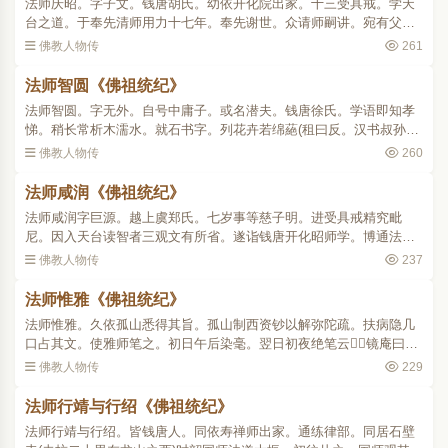
法师庆昭。字子文。钱唐胡氏。幼依开化院出家。十三受具戒。学天
台之道。于奉先清师用力十七年。奉先谢世。众请师嗣讲。宛有父师
之风。未几徙居石壁。属城南梵天。遇明舍所居为讲院。师徇请来
佛教人物传
261
居。讲风大振。天禧元年..
法师智圆《佛祖统纪》
法师智圆。字无外。自号中庸子。或名潜夫。钱唐徐氏。学语即知孝
悌。稍长常析木濡水。就石书字。列花卉若绵蕝(租曰反。汉书叔孙通
治朝仪。为绵蕝野外习之。注云绵蕝者。束茅表位也)戏为讲训之状。
佛教人物传
260
父母异之令入空门。..
法师咸润《佛祖统纪》
法师咸润字巨源。越上虞郑氏。七岁事等慈子明。进受具戒精究毗
尼。因入天台读智者三观文有所省。遂诣钱唐开化昭师学。博通法华
净名涅槃楞严之旨。昭师敬其夙成俾之分座。及昭师赴梵天。复令自
佛教人物传
237
代。景德四年。上虞宰裴..
法师惟雅《佛祖统纪》
法师惟雅。久依孤山悉得其旨。孤山制西资钞以解弥陀疏。扶病隐几
口占其文。使雅师笔之。初日午后染毫。翌日初夜绝笔云镜庵曰。
孤山以高世之才弥天之笔。著十疏以通经。述诸钞以解疏。其于翼赞
佛教人物传
229
教门厥功茂矣。但其..
法师行靖与行绍《佛祖统纪》
法师行靖与行绍。皆钱唐人。同依寿禅师出家。通练律部。同居石壁