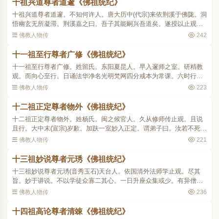
十祖兴道尊者道邃《佛祖统纪》
十祖兴道尊者道邃。不知何许人。唐大历中(代宗)来依荆溪于佛陇。洞
悟幽玄无所凝滞。荆溪嘉之曰。吾子其能嗣兴吾道矣。遂授以止观辅
行。师为众开说发明深旨。听者无不领寤。同门元皓一见师大敬服。
佛教人物传
242
贞元二十一年。日本..
十一祖至行尊者广修《佛祖统纪》
十一祖至行尊者广修。姓留氏。东阳夏昆人。早入邃师之室。研精教
观。而向心至行。日诵法华净名光明梵网四分戒本为常课。六时行忏
晚年弥笃。每岁行随自意三昧。七七日未尝以事废。天台刺史韦珩(音
佛教人物传
223
衡佩玉)素重教门。请..
十二祖正定尊者物外《佛祖统纪》
十二祖正定尊者物外。姓杨氏。闽之候官人。久从修师传止观。且说
且行。大中末(宣宗)岁歉。加趺一室妙入正定。谓弟子曰。汝若不死至
五谷登时。可击磬引我出。越岁余。弟子如所教遂从定起。中和五年
佛教人物传
221
(僖宗)三月十五日。..
十三祖妙说尊者元琇《佛祖统纪》
十三祖妙说尊者元琇(音秀玉石)天台人。依国清外法师学止观。尽其
旨。妙于讲说。不以学徒众寡二其心。一日升座众集或少。有异僧十
人自外而入。威仪可观。致敬已坐行末。讲散复问讯即出。师遣侍者
佛教人物传
236
邀之。皆凌空举手笑谢..
十四祖高论尊者清竦《佛祖统纪》