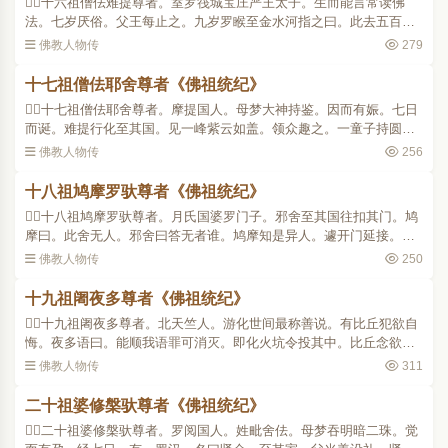
十六祖僧佉难提尊者。室罗筏城宝庄严王太子。生而能言常读佛
法。七岁厌俗。父王每止之。九岁罗睺至金水河指之曰。此去五百
里。有圣者名难提。佛记一千年后当绍圣位。即领众往见之。正值入
佛教人物传
279
定。三七日方出。即求出..
十七祖僧佉耶舍尊者《佛祖统纪》
十七祖僧佉耶舍尊者。摩提国人。母梦大神持鉴。因而有娠。七日
而诞。难提行化至其国。见一峰紫云如盖。领众趣之。一童子持圆鉴
直造尊者前。尊者曰。汝手中当何所表。童曰。诸佛大圆镜。内外无
佛教人物传
256
瑕翳。两人同得见。..
十八祖鸠摩罗驮尊者《佛祖统纪》
十八祖鸠摩罗驮尊者。月氏国婆罗门子。邪舍至其国往扣其门。鸠
摩曰。此舍无人。邪舍曰答无者谁。鸠摩知是异人。遽开门延接。耶
舍谓之曰。佛记灭后千年。有大士出月氏国绍隆正化。遂即出家仰承
佛教人物传
250
嘱累。尝至一国人不..
十九祖阇夜多尊者《佛祖统纪》
十九祖阇夜多尊者。北天竺人。游化世间最称善说。有比丘犯欲自
悔。夜多语曰。能顺我语罪可消灭。即化火坑令投其中。比丘念欲灭
罪举身投之。火成清流。夜多曰。汝至诚悔过罪今已灭。即为说法成
佛教人物传
311
阿罗汉。尝将弟子入..
二十祖婆修槃驮尊者《佛祖统纪》
二十祖婆修槃驮尊者。罗阅国人。姓毗舍佉。母梦吞明暗二珠。觉