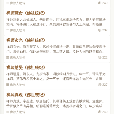
至巴丘叹曰。此地禅法罕闻宜可开示。有道懿禅师。邀居道因寺。专
佛教人物传
240
尚禅寂不交人事。十有..
禅师慧命《佛祖统纪》
禅师慧命天台仙城人。来参南岳。闻说三观深悟玄旨。得无碍辩说法
如泻。将终诫门人精进净行。众忽见阿弥陀佛与大士来迎。即随佛向
西升空而去 。
佛教人物传
232
禅师玄光《佛祖统纪》
禅师玄光。海东新罗人。远越沧溟求法中夏。首造南岳授法华安乐行
门。禀受勤行。俄证法华三昧。南岳谓之曰。汝还乡国当以善权而行
化度。若负螟蛉以成蜾蠃者也(诗。螟蛉有子。蜾蠃负之。教诲尔子。
佛教人物传
222
式谷似之。杨子。螟..
禅师慧旻《佛祖统纪》
禅师慧旻。河东人。九岁出家。诵妙经期月便过。年十五。请法于光
禅师。英伟秀发宿士称之。复十五年。还嘉禾海盐主光兴寺。讲演法
华。众闻空中诸天弹指。异香满堂。后止通玄寺。结徒行道。十七年
佛教人物传
227
间足不逾阃。隋末天下..
禅师真观《佛祖统纪》
禅师真观。字圣达。钱唐范氏。其母诵药王观音品以求嗣。遂生师。
舌罗紫文手有异相。幼聪寤博通经史。遇善相者谓之曰。年少当成大
器何滞尘网。师始欲出家。二亲未见许。梦天神告曰。汝子法中英
佛教人物传
240