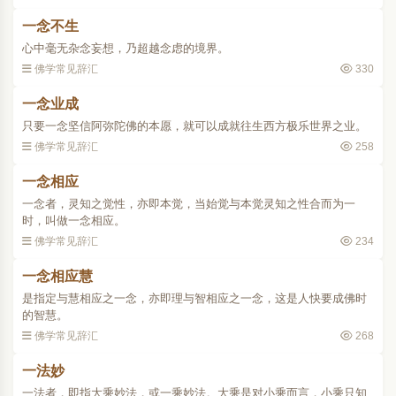
每一如又各具有三种世间..
一念不生
心中毫无杂念妄想，乃超越念虑的境界。
佛学常见辞汇
330
一念业成
只要一念坚信阿弥陀佛的本愿，就可以成就往生西方极乐世界之业。
佛学常见辞汇
258
一念相应
一念者，灵知之觉性，亦即本觉，当始觉与本觉灵知之性合而为一
时，叫做一念相应。
佛学常见辞汇
234
一念相应慧
是指定与慧相应之一念，亦即理与智相应之一念，这是人快要成佛时
的智慧。
佛学常见辞汇
268
一法妙
一法者，即指大乘妙法，或一乘妙法。大乘是对小乘而言，小乘只知