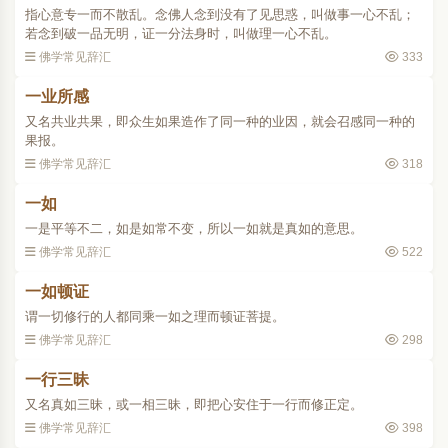
指心意专一而不散乱。念佛人念到没有了见思惑，叫做事一心不乱；
若念到破一品无明，证一分法身时，叫做理一心不乱。
佛学常见辞汇
333
一业所感
又名共业共果，即众生如果造作了同一种的业因，就会召感同一种的
果报。
佛学常见辞汇
318
一如
一是平等不二，如是如常不变，所以一如就是真如的意思。
佛学常见辞汇
522
一如顿证
谓一切修行的人都同乘一如之理而顿证菩提。
佛学常见辞汇
298
一行三昧
又名真如三昧，或一相三昧，即把心安住于一行而修正定。
佛学常见辞汇
398