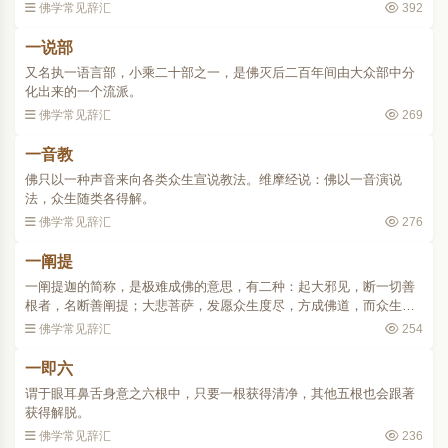
佛学常见辞汇
392
一说部
又名执一语言部，小乘二十部之一，是佛灭后二百年间由大众部中分
化出来的一个流派。
佛学常见辞汇
269
一音教
佛只以一种声音来向各类众生宣说教法。维摩经说：佛以一音演说
法，众生随类各得解。
佛学常见辞汇
276
一阐提
一阐提迦的简称，是极难成佛的意思，有二种：起大邪见，断一切善
根者，名断善阐提；大悲菩萨，发愿众生度尽，方成佛道，而众生至
多，故亦成佛无期者，名大悲阐提。..
佛学常见辞汇
254
一即六
谓于眼耳鼻舌身意之六根中，只要一根获得清净，其他五根也会跟著
获得解脱。
佛学常见辞汇
236