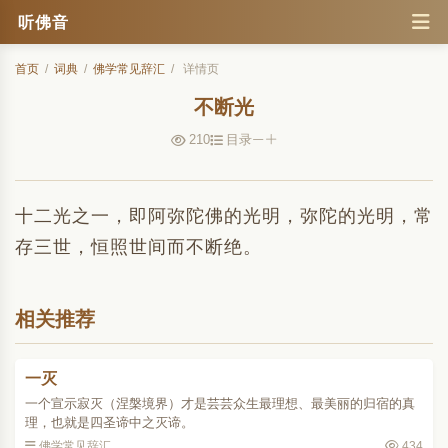
听佛音
首页
/
词典
/
佛学常见辞汇
/
详情页
不断光
210
目录
十二光之一，即阿弥陀佛的光明，弥陀的光明，常
存三世，恒照世间而不断绝。
相关推荐
一灭
一个宣示寂灭（涅槃境界）才是芸芸众生最理想、最美丽的归宿的真
理，也就是四圣谛中之灭谛。
佛学常见辞汇
434