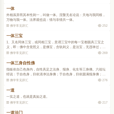
异；最后枯死，叫做灭。天..
一体
外相虽异而其本性则一，叫做一体。涅槃无名论说：天地与我同根，
万物与我一体。法界观也说：情与非情共一体。
佛学常见辞汇
252
一体三宝
1、又名同体三宝，或同相三宝，意谓三宝中的每一宝都圆具三宝之
义，即：佛中含觉照义，是佛宝，含轨则义，是法宝，无违诤过，是
僧宝；法系佛法身，是佛宝，凭之能出三界，证涅槃，是法宝，依法
佛学常见辞汇
269
修行，是僧宝；僧具观..
一体三身自性佛
指皈依自己色身内，自性具足之法身、报身、化生等三身佛。六祖坛
经说：于自色身，归依清净法身佛；于自色身，归依圆满报身佛；于
自色身，归依千百亿化身佛。..
佛学常见辞汇
276
一道
一实之道，也就是真如之道。
佛学常见辞汇
217
一道法门