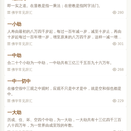
即一实之道。在显教是指一乘法；在密教是指阿字法门。
佛学常见辞汇
280
一小劫
人寿由最初的八万四千岁起，每过一百年减一岁，减至十岁止，再由
十岁起每过一百年增一岁，增至原来的八万四千岁，这样一减一增，
为一小劫。以数学方式来计算，一小劫等于（84000－10）x 100 x 2
佛学常见辞汇
301
即一千六百七十九万..
一中劫
合二十个小劫为一中劫，一中劫共有三亿三千五百九十六万年。
佛学常见辞汇
268
一中一切中
在修空假中三观之中观时，应观不只是中才是中，就是空和假也都是
中。
佛学常见辞汇
229
一大劫
历成、住、坏、空四个中劫，为一大劫，一大劫共有十三亿四千三百
八十四万年，为一世界由成至毁的年数。