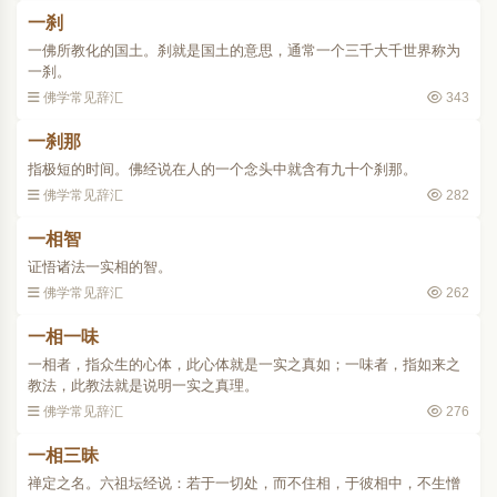
一刹
一佛所教化的国土。刹就是国土的意思，通常一个三千大千世界称为
一刹。
佛学常见辞汇
343
一刹那
指极短的时间。佛经说在人的一个念头中就含有九十个刹那。
佛学常见辞汇
282
一相智
证悟诸法一实相的智。
佛学常见辞汇
262
一相一味
一相者，指众生的心体，此心体就是一实之真如；一味者，指如来之
教法，此教法就是说明一实之真理。
佛学常见辞汇
276
一相三昧
禅定之名。六祖坛经说：若于一切处，而不住相，于彼相中，不生憎