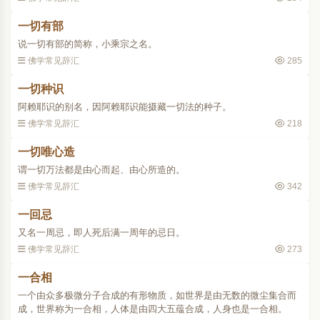
一切有部
说一切有部的简称，小乘宗之名。
佛学常见辞汇
285
一切种识
阿赖耶识的别名，因阿赖耶识能摄藏一切法的种子。
佛学常见辞汇
218
一切唯心造
谓一切万法都是由心而起、由心所造的。
佛学常见辞汇
342
一回忌
又名一周忌，即人死后满一周年的忌日。
佛学常见辞汇
273
一合相
一个由众多极微分子合成的有形物质，如世界是由无数的微尘集合而
成，世界称为一合相，人体是由四大五蕴合成，人身也是一合相。