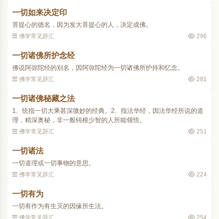
一切如来决定印
菩提心的德名，因为发大菩提心的人，决定成佛。
佛学常见辞汇
296
一切诸佛所护念经
佛说阿弥陀经的别名，因阿弥陀经为一切诸佛所护持和忆念。
佛学常见辞汇
281
一切诸佛秘藏之法
1、统指一切大乘甚深微妙的经典。2、指法华经，因法华经所说的道
理，精深奥秘，非一般钝根少智的人所能领悟。
佛学常见辞汇
251
一切诸法
一切道理或一切事物的意思。
佛学常见辞汇
224
一切有为
一切有作为有生灭的因缘所生法。
佛学常见辞汇
254