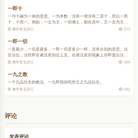
一即十
一与十融为一体的意思。一为本数，没有一便没有二至十，所以一而
十，十而一。例如：一尘为主，一切佛土，都在其中，又一念为主，
无量之时劫，亦尽在其中是。这种一即是多的意义，便是大陀罗尼缘
佛学常见辞汇
273
起之法门，为华严之极..
一即一切
一是最少，一切是最多，一即一切是多少一样，没有分别的意思。法
住法位，法性即在诸法差别位上见，在诸法差别现象上亦即显出法性
本体来，所以说一即一切，一切即一，这是佛教法法相即、法法相入
佛学常见辞汇
304
的理论。..
一九之教
一个九品往生的教法。一九即指弥陀所立之九品往生。
佛学常见辞汇
262
评论
发表评论