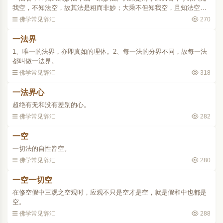
我空，不知法空，故其法是粗而非妙；大乘不但知我空，且知法空，
更进而知诸法非空非有，不落空有，不离空有，入于中道，是妙而非
佛学常见辞汇
270
粗，所以叫一法妙。..
一法界
1、唯一的法界，亦即真如的理体。2、每一法的分界不同，故每一法
都叫做一法界。
佛学常见辞汇
318
一法界心
超绝有无和没有差别的心。
佛学常见辞汇
282
一空
一切法的自性皆空。
佛学常见辞汇
280
一空一切空
在修空假中三观之空观时，应观不只是空才是空，就是假和中也都是
空。
佛学常见辞汇
288