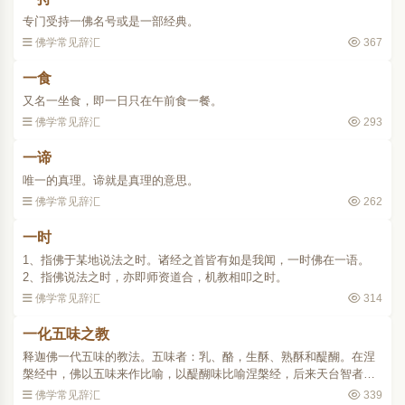
专门受持一佛名号或是一部经典。
佛学常见辞汇
367
一食
又名一坐食，即一日只在午前食一餐。
佛学常见辞汇
293
一谛
唯一的真理。谛就是真理的意思。
佛学常见辞汇
262
一时
1、指佛于某地说法之时。诸经之首皆有如是我闻，一时佛在一语。
2、指佛说法之时，亦即师资道合，机教相叩之时。
佛学常见辞汇
314
一化五味之教
释迦佛一代五味的教法。五味者：乳、酪，生酥、熟酥和醍醐。在涅
槃经中，佛以五味来作比喻，以醍醐味比喻涅槃经，后来天台智者大
师便依据这种说法，而判定佛的一代圣教为五时教法，即华严时、阿
佛学常见辞汇
339