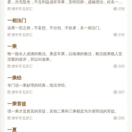
爱，亦无取舍，不念利益成坏等事，安闲恬静，虚融澹泊，此名一相
三昧。
佛学常见辞汇
258
一相法门
远离一切之相，不妄想、不分别、不执著，名一相法门。
佛学常见辞汇
245
一乘
唯一能令人成佛的教法。乘是车乘，以喻佛的教法，教法能乘载人至
涅槃的彼岸，所以叫做乘。
佛学常见辞汇
265
一乘经
专门说一乘妙理的经典，指法华经。
佛学常见辞汇
307
一乘菩提
谓一乘才是真实的菩提，其他二乘和三乘都是为方便而说的菩提。
佛学常见辞汇
285
一夏