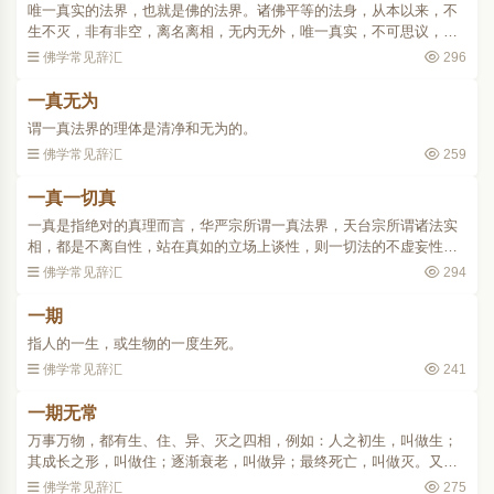
唯一真实的法界，也就是佛的法界。诸佛平等的法身，从本以来，不
生不灭，非有非空，离名离相，无内无外，唯一真实，不可思议，谓
之一真法界。
佛学常见辞汇
296
一真无为
谓一真法界的理体是清净和无为的。
佛学常见辞汇
259
一真一切真
一真是指绝对的真理而言，华严宗所谓一真法界，天台宗所谓诸法实
相，都是不离自性，站在真如的立场上谈性，则一切法的不虚妄性和
不变异性即是真如，故说一真一切真。..
佛学常见辞汇
294
一期
指人的一生，或生物的一度生死。
佛学常见辞汇
241
一期无常
万事万物，都有生、住、异、灭之四相，例如：人之初生，叫做生；
其成长之形，叫做住；逐渐衰老，叫做异；最终死亡，叫做灭。又
如：草木逢春发芽，叫做生；叶出花开，叫做住；逢秋凋谢，叫做
佛学常见辞汇
275