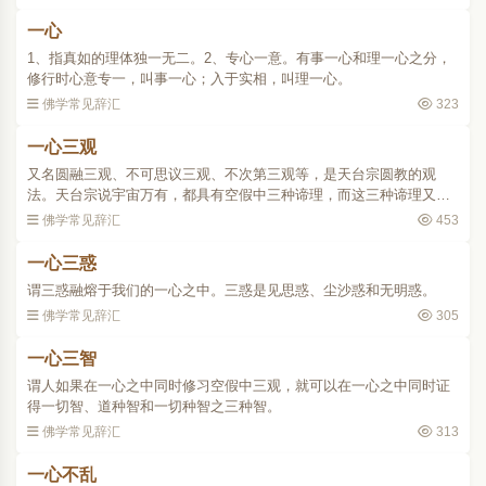
含时、方等时、般若时..
一心
1、指真如的理体独一无二。2、专心一意。有事一心和理一心之分，
修行时心意专一，叫事一心；入于实相，叫理一心。
佛学常见辞汇
323
一心三观
又名圆融三观、不可思议三观、不次第三观等，是天台宗圆教的观
法。天台宗说宇宙万有，都具有空假中三种谛理，而这三种谛理又互
具互融，空即假中，假即空中，中即空假，如果我们在一心之中这样
佛学常见辞汇
453
作观，即叫做一心三观。..
一心三惑
谓三惑融熔于我们的一心之中。三惑是见思惑、尘沙惑和无明惑。
佛学常见辞汇
305
一心三智
谓人如果在一心之中同时修习空假中三观，就可以在一心之中同时证
得一切智、道种智和一切种智之三种智。
佛学常见辞汇
313
一心不乱