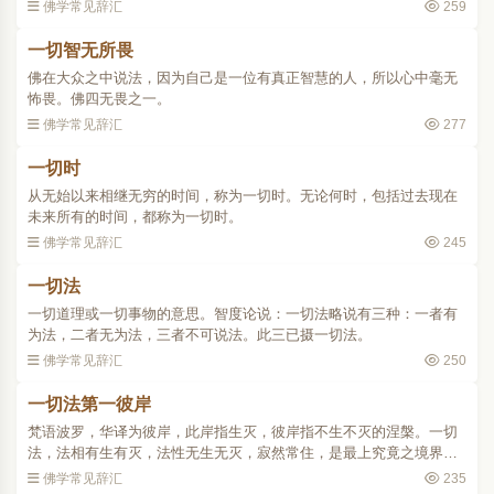
做一切智忍。忍就是把心安住于理上永不再动摇的意思。..
佛学常见辞汇
259
一切智无所畏
佛在大众之中说法，因为自己是一位有真正智慧的人，所以心中毫无
怖畏。佛四无畏之一。
佛学常见辞汇
277
一切时
从无始以来相继无穷的时间，称为一切时。无论何时，包括过去现在
未来所有的时间，都称为一切时。
佛学常见辞汇
245
一切法
一切道理或一切事物的意思。智度论说：一切法略说有三种：一者有
为法，二者无为法，三者不可说法。此三已摄一切法。
佛学常见辞汇
250
一切法第一彼岸
梵语波罗，华译为彼岸，此岸指生灭，彼岸指不生不灭的涅槃。一切
法，法相有生有灭，法性无生无灭，寂然常住，是最上究竟之境界，
与涅槃相应，故称一切法第一彼岸。..
佛学常见辞汇
235