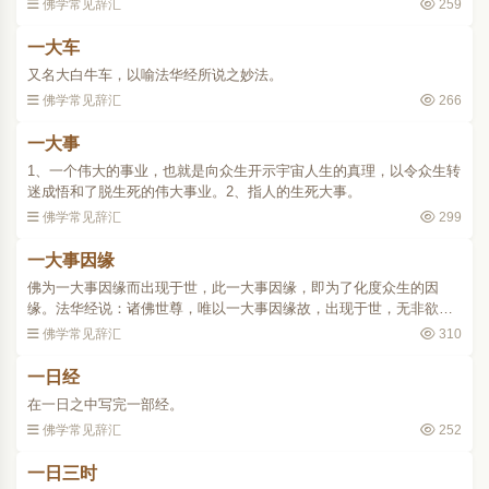
佛学常见辞汇
259
一大车
又名大白牛车，以喻法华经所说之妙法。
佛学常见辞汇
266
一大事
1、一个伟大的事业，也就是向众生开示宇宙人生的真理，以令众生转
迷成悟和了脱生死的伟大事业。2、指人的生死大事。
佛学常见辞汇
299
一大事因缘
佛为一大事因缘而出现于世，此一大事因缘，即为了化度众生的因
缘。法华经说：诸佛世尊，唯以一大事因缘故，出现于世，无非欲令
众生开示悟入佛之知见。..
佛学常见辞汇
310
一日经
在一日之中写完一部经。
佛学常见辞汇
252
一日三时