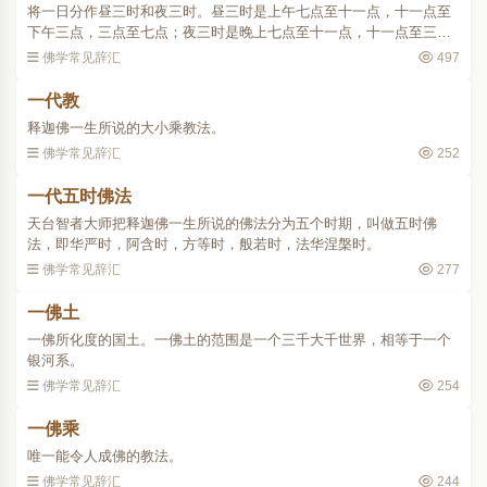
将一日分作昼三时和夜三时。昼三时是上午七点至十一点，十一点至
下午三点，三点至七点；夜三时是晚上七点至十一点，十一点至三
点，三点至七点。..
佛学常见辞汇
497
一代教
释迦佛一生所说的大小乘教法。
佛学常见辞汇
252
一代五时佛法
天台智者大师把释迦佛一生所说的佛法分为五个时期，叫做五时佛
法，即华严时，阿含时，方等时，般若时，法华涅槃时。
佛学常见辞汇
277
一佛土
一佛所化度的国土。一佛土的范围是一个三千大千世界，相等于一个
银河系。
佛学常见辞汇
254
一佛乘
唯一能令人成佛的教法。
佛学常见辞汇
244