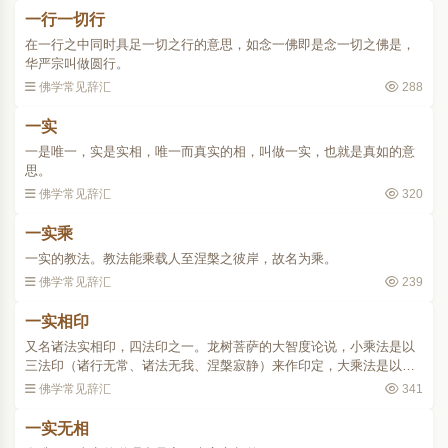
一行一切行
在一行之中同时具足一切之行的意思，如念一佛即是念一切之佛是，
华严宗叫做圆行。
佛学常见辞汇
288
一实
一是唯一，实是实相，唯一而真实的相，叫做一实，也就是真如的意
思。
佛学常见辞汇
320
一实乘
一实的教法。教法能乘载人至涅槃之彼岸，故名为乘。
佛学常见辞汇
239
一实相印
又名诸法实相印，四法印之一。龙树菩萨的大智度论说，小乘法是以
三法印（诸行无常、诸法无我、涅槃寂静）来作印定，大乘法是以一
实相印来作印定。其实，一实相印概括了三法印，三法印也能贯通一
佛学常见辞汇
341
实相印，全都是阐明诸..
一实无相