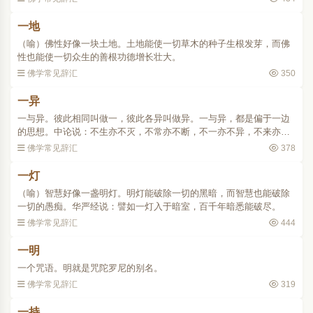
一地
（喻）佛性好像一块土地。土地能使一切草木的种子生根发芽，而佛
性也能使一切众生的善根功德增长壮大。
佛学常见辞汇
350
一异
一与异。彼此相同叫做一，彼此各异叫做异。一与异，都是偏于一边
的思想。中论说：不生亦不灭，不常亦不断，不一亦不异，不来亦不
去。
佛学常见辞汇
378
一灯
（喻）智慧好像一盏明灯。明灯能破除一切的黑暗，而智慧也能破除
一切的愚痴。华严经说：譬如一灯入于暗室，百千年暗悉能破尽。
佛学常见辞汇
444
一明
一个咒语。明就是咒陀罗尼的别名。
佛学常见辞汇
319
一持