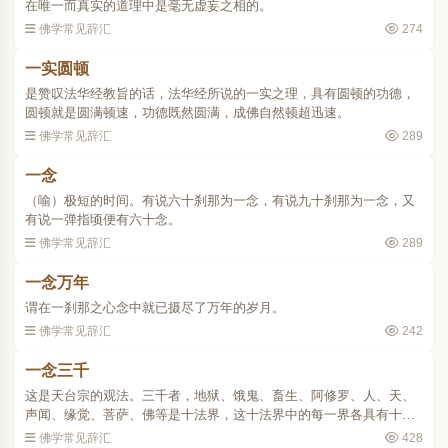
在唯一而真实的道理中是毫无虚妄之相的。
佛学常见辞汇
274
一实圆顿
是赞叹法华经教旨的话，法华经所说的一实之理，具有圆顿的功德，
圆顿就是圆满顿速，功德既然圆满，成佛自然顿超迅速。
佛学常见辞汇
289
一念
（喻）极短的时间。有说六十刹那为一念，有说九十刹那为一念，又
有说一弹指顷便有六十念。
佛学常见辞汇
289
一念万年
谓在一刹那之心念中就已摄尽了万年的岁月。
佛学常见辞汇
242
一念三千
这是天台宗的观法。三千者，地狱、饿鬼、畜生、阿修罗、人、天、
声闻、缘觉、菩萨、佛等是十法界，这十法界中的每一界各具有十
界，则成百界，百界中的每一界又各具有十如，则成千如，千如中的
佛学常见辞汇
428