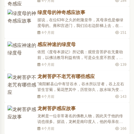
4个月前
184
再去印度找原本对证一下，但是李世民觉得大师是
国宝，不愿他冒这么大的风险，所以不肯放他出
绿度母的神奇感应故事
国。用现在的话，他就偷越国境，私自出国的。出
据说，在位63年之久的乾隆皇帝，其母亲也是修绿
发时约有三百多人随..
度母的。雍和宫进门，我们沿右边阶梯上去，在几
乎最高处的眷属厢房，有一间就是乾隆皇帝母亲当
4个月前
151
初的房间，其床头墙上，就可以看见高挂着的绿度
母像。诺那活佛的老弟子、一百岁的绿度母本尊女
感应神速的绿度母
成就者方于老教授说过：“阿弥陀佛就像国家主席，
依照《度母本源记》所记载：观世音菩萨在无量劫
观世音菩萨就像..
前，以佛法教导利益有情，可是众生度不胜度，菩
萨因为悲悯众生而落泪，泪滴变成莲花再化现成绿
4个月前
139
度母。绿度母对观世音菩萨说：“您不要担忧烦闷，
我发誓作为您的助手，众生虽然无量，我的誓愿也
龙树菩萨不老咒有哪些感应
无量。”这就是圣救度母名称的由来。绿救度母，二
“南阳郦县山中有甘谷水，谷水所以甘者，谷上左右
十一是个化身..
皆生甘菊，菊花堕其中，历世弥久，故水味为变。
其临此谷中居民，皆不穿井，悉食甘谷水，食者无
4个月前
143
不老寿，高者百四五十岁，下者不失八九十，无夭
年人，得此菊力也。故司空王畅太尉刘宽太傅袁
龙树菩萨感应故事
隗，皆为南阳太守，每到官，常使郦县月送甘谷水
龙树是一位非常著名的佛教人物，因此关于他的传
四十斛以为饮食。..
说也很多。据说，龙树是南印度人，他的母亲在一
棵树下将他生下，他的老师姓龙，故取名龙树。龙
4个月前
166
树天资聪慧，记忆力过人，听人诵经，很快就能倒