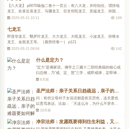
【八大龙】 p0070瑜伽二卷十一页云：有八大龙，并经劫住。谓持地
龙王、欢喜近喜龙王、马骡龙王、目支邻陀龙王、意猛龙王、持国龙
王、大黑龙王、黳罗叶龙王。是诸龙王，由帝释力，数与非天共相战
2025-05-21 10:11
169
诤。
七龙王
即莲华龙王、翳罗叶龙王、大力龙王、大吼龙王、小波龙王、持驿水
龙王、金面龙王等。［最胜经卷一］ p121
2025-05-21 09:04
142
什么是定力？
“定力”是佛家语。佛学之三藏十二部经典籍的核心或
曰总纲，乃“戒、定、慧”三学，戒即戒律，定即禅
定，慧即智慧，修行佛法者须“依戒资定，依定发
6天前
慧，依慧断惑”，方可“显发真理，成正等觉”。而三学
中，“定”又为佛法之中枢，有佛学家言：“广义的定不
圣严法师：亲子关系日趋疏远，亲子的难
单指禅定，定学的修持意在培养人之定力。有定..
题要如何解决？
问：有些父母对子女说话都是疾言厉色，连关爱也
以责骂表达。比如：「天这么冷，为什么不穿衣
服？」「为何公司这次升迁没有你，一定是你程度
18天前
太差。」结果造成亲子关系日趋疏远，亲子的难题
要如何解决呢？答：父母总希望为孩子好，但孩子
净宗法师：发愿既要得到往生利益，又要
长大了，从学校、同侪、书本中得到许多知识，有
健康,富贵，鱼与熊掌兼得可否？
问:我发愿既要得到往生利益,又要健康长寿、大富大