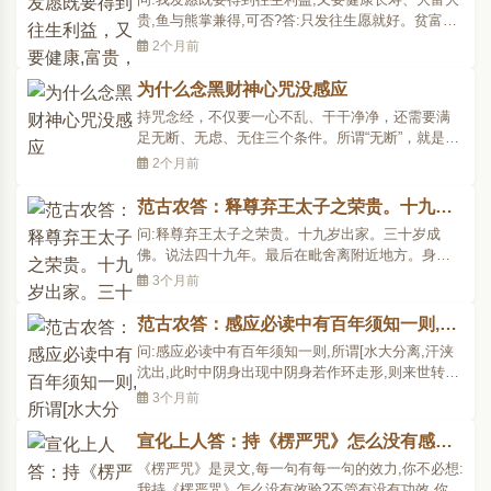
他们自己的判断力、..
贵,鱼与熊掌兼得,可否?答:只发往生愿就好。贫富寿
夭,一任前命;生死穷通,全凭弥陀。今生报身为前世业
2个月前
果,其果已现,纵然念佛能有所改变,也是在一定的范围
之内,如果其人福力不足以承受大富大贵,则虽念佛也
为什么念黑财神心咒没感应
不能必令其大富大贵,因不堪承受故。比如茅舍已成,
持咒念经，不仅要一心不乱、干干净净，还需要满
要..
足无断、无虑、无住三个条件。所谓“无断”，就是在
诵念的时候不要有任何间断，一口气念下来，没有
2个月前
一个字的间断，没有一个字的错误，没有一个字的
阻滞(除了正常的换气以外，实际上，即使换气，那
范古农答：释尊弃王太子之荣贵。十九岁
个念头还挂在咒语上，所以咒意就没断过)，才有资
出家。三十岁成佛。说法四十九年。最后
问:释尊弃王太子之荣贵。十九岁出家。三十岁成
格称为“持..
在毗舍离附近地方。身已患病。便
佛。说法四十九年。最后在毗舍离附近地方。身已
患病。便于娑罗双树间入灭。此说不审是否。范古
3个月前
农答:此为吾佛应化娑婆成佛之迹。若论其本。成佛
久矣。
范古农答：感应必读中有百年须知一则,所
谓[水大分离,汗浃沈出,此时中阴身出
问:感应必读中有百年须知一则,所谓[水大分离,汗浃
现……
沈出,此时中阴身出现中阴身若作环走形,则来世转生
人道。]不知何谓中阴身。环走形是何形象。范古农
3个月前
答:人死后未投生者,谓之中阴身。阴是五阴即色受想
行识。在前后两世五阴身之间,故曰中阴身。似鬼而
宣化上人答：持《楞严咒》怎么没有感
实非鬼也。环走者,平面走成环形,别于向上向下
应？
《楞严咒》是灵文,每一句有每一句的效力,你不必想:
也。..
我持《楞严咒》怎么没有效验?不管有没有功效,你就