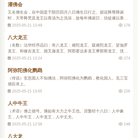
灌佛会
又名佛生会，在中国是于阴历四月八日佛生日行之。据说释尊降诞
时，天帝释梵及龙王以香汤为之洗浴，故每年佛诞日，信徒遂以香
汤、五色水、甘茶等自顶灌沐诞生佛像，称为灌佛会。
2025-05-21 13:49
178
八大龙王
（名数）法华经序品曰：有八龙王：难陀龙王、跋难陀龙王、娑伽罗
龙王、和修吉龙王、德叉迦龙王、阿那婆达多龙王摩那斯龙王、优钵
罗龙王等。
2025-05-21 13:24
274
阿弥陀佛化鹦鹉
（传说）安息国人不知佛法，阿弥陀佛化为鹦鹉，教化国人。见三宝
感应录上。
2025-05-21 13:05
226
人中牛王
（术语）佛之德号。佛如有大力之牛王也。涅槃经十八曰：人中象
王，人中牛王，人中龙王，人中丈夫。
2025-05-21 12:58
148
八大龙