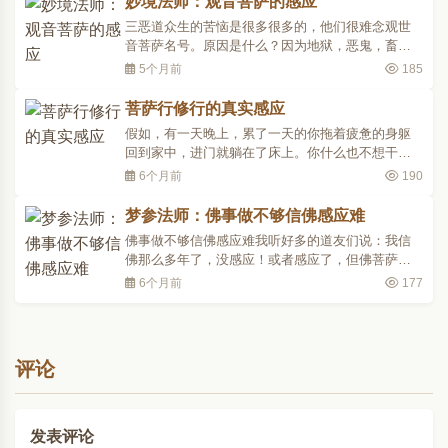
妙境法师：观音菩萨的感应
以北斗中之文曲星为北辰，或以水曜为北辰，或以
三恶道众生的苦恼是很多很多的，他们很难念观世
天帝星为北辰。若..
音菩萨名号。原因是什么？因为地狱，恶鬼，畜生
世界的众生，他们的身体有很大的问题与苦恼，他
5个月前
185
那一念灵明的心被苦所困扰，所以很难称念观世音
菩萨的名号，念不来！我们可以想一想：若有严重
菩萨行修行的真实感应
病痛的时候，我们还能不能念观世音菩萨名号？以
假如，有一天晚上，累了一天的你拖着疲惫的身躯
人的境界来说，如..
回到家中，进门就躺在了床上。你什么也不想干，
只想美美地睡上一觉。却不知家里的煤气正在泄
6个月前
190
漏。由于吸入了煤气的缘故，不一会儿，你的意识
就开始模糊、但你仍然隐约闻到了煤气的味道，意
梦参法师：佛事做不够信佛感应难
识到是煤气泄漏，得赶紧离开房间。而此时的你很
佛事做不够信佛感应难我听好多的道友们说：我信
累，很虚弱，很不想..
佛那么多年了，没感应！或者感应了，但佛菩萨加
被不够！我说：那就说明了你这个人佛事做得不
6个月前
177
够。他说：那是你们和尚的事。我说：这个信佛坚
定不坚定，不一定出家不出家，就以你自己为出发
点吧！他说：也有几个小时。二十四小时，你只有
几个小时！佛教昼夜..
评论
发表评论