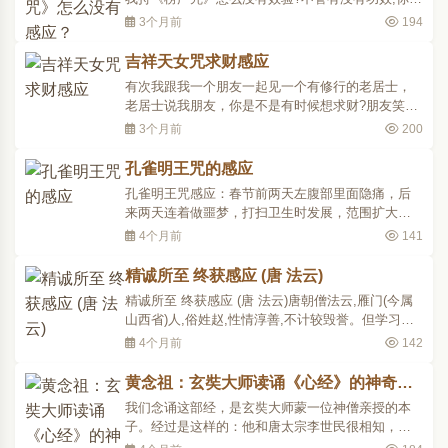
去念,就好像打功夫,天天去打拳,不管功夫如何,锻炼
3个月前
194
就有功夫,不可说不锻炼就有功夫。同理,受持法要天
天不间断,在任何情形下,在百忙中都要修法。不要时
吉祥天女咒求财感应
间久了就生懈怠,对《楞严咒》不再有兴趣。这不是
有次我跟我一个朋友一起见一个有修行的老居士，
说你..
老居士说我朋友，你是不是有时候想求财?朋友笑
笑，忘了他怎么回答了，好像也没有否认。老居士
3个月前
200
接着说，你有时候有想求财的想法，可以念“大吉祥
天女咒”，这个咒专门求财的。后来我们说到别的话
孔雀明王咒的感应
题去了过了好长一段时间我想起来这件事，就问我
孔雀明王咒感应：春节前两天左腹部里面隐痛，后
这个朋友说，..
来两天连着做噩梦，打扫卫生时发展，范围扩大到
左肋下肌肉痛、后背痛、腰痛，连轻轻动一下身体
4个月前
141
都剧痛......同修建议读孔雀经，但是因为当晚太忙没
有读，痛的范围又扩大了。第二天，终于有时间坐
精诚所至 终获感应 (唐 法云)
下来，读孔雀明王经一部。第一次读，读了两个半
精诚所至 终获感应 (唐 法云)唐朝僧法云,雁门(今属
小时，困得都..
山西省)人,俗姓赵,性情淳善,不计较毁誉。但学习很
愚笨。十二岁时,父母送他到五台山华严寺,皈依比丘
4个月前
142
净觉。搬柴运水,不怕劳累。到三十六岁,还不会念诵,
大家笑他愚蠢,叫他"牛石"。一天,自己痛恨自己太愚
黄念祖：玄奘大师读诵《心经》的神奇感
笨,活着有什么用。当时正是大雪纷飞,他光着脚,一
应
我们念诵这部经，是玄奘大师蒙一位神僧亲授的本
心..
子。经过是这样的：他和唐太宗李世民很相知，李
世民很敬重他，他感到有些经典翻译不够好，他想