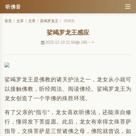
听佛音
首页
/
文库
/
文章
/
娑竭罗龙王
/
详情页
娑竭罗龙王感应
2025-12-19 11:56
196
娑竭罗龙王是佛教的诸天护法之一，龙女从小就可
以接触佛教，听经闻法、阅读佛经。娑竭罗龙王为
龙女创造了一个学佛的殊胜环境。
有了父亲的“指引”，龙女喜欢听佛法，还能亲自修
行，懂得发下菩提愿。此后，龙女有幸得文殊菩萨
指导，文殊菩萨是三世诸佛之母，佛陀就曾说，如