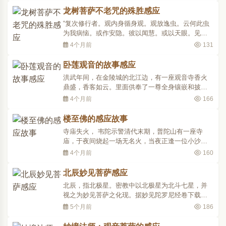
背如流。他自幼遍学婆罗门教及其它外道经文，到
龙树菩萨不老咒的殊胜感应
青年时代已是学富五车，名气很大。有一年，龙树
“复次修行者。观内身循身观。观放逸虫。云何此虫
和几个朋友从一个..
为我病恼。或作安隐。彼以闻慧。或以天眼。见放
逸虫。住于顶上。若至脑门。令人疾病。若至顶
4个月前
131
上。令人生疮。若至咽喉。犹如蚁子。满咽喉中。
若住本处。病则不生。是名观于放逸之虫。观放逸
卧莲观音的故事感应
虫已。如实知身。”“复次修行者。内身循身观。见有
洪武年间，在金陵城的北江边，有一座观音寺香火
肿虫行于身中..
鼎盛，香客如云。里面供奉了一尊全身镶嵌和披挂
着各种金银宝石的观世音菩萨像，大大小小约有千
4个月前
166
件，故也被人称作千宝菩萨神像。不料，在一个月
黑风高的夜晚，一伙盗贼盗走了菩萨宝像。盗贼们
楼至佛的感应故事
的目的很简单，就是想得到镶嵌在菩萨身上的千件
寺庙失火， 韦陀示警清代末期，普陀山有一座寺
金银宝物。他们把..
庙，于夜间烧起一场无名火，当夜正逢一位小沙弥
睡在韦驮佛像之下，梦中看见一位身穿金甲，状似
4个月前
160
韦驮护法者对他说道：「庙中失火，赶紧逃生。」
小沙弥忽然惊醒，果然看见寺中大火焚烧，情急之
北辰妙见菩萨感应
下，扛起韦驮塑像，就往庙门外跑。 大火猖狂至
北辰，指北极星。密教中以北极星为北斗七星，并
极，经过一夜焚烧，..
视之为妙见菩萨之化现。据妙见陀罗尼经卷下载，
此菩萨位于娑婆世界之北方，故称北辰菩萨，能救
5个月前
186
诸众生，令获吉祥之福。然古来有关北辰与北斗七
星之异同，诸说不一，或以北斗七星即北辰者，或