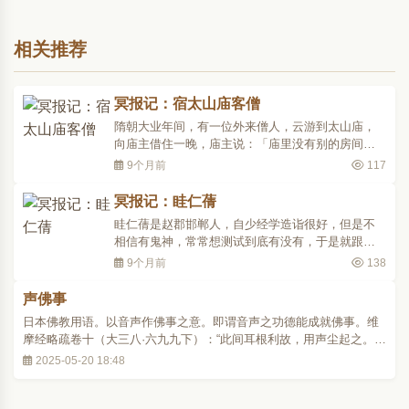
相关推荐
冥报记：宿太山庙客僧
隋朝大业年间，有一位外来僧人，云游到太山庙，
向庙主借住一晚，庙主说：「庙里没有别的房间，
只有神殿旁边的厢房可以睡;可是，凡是住在这个房
9个月前
117
间里的人都会死掉。」僧人说：「没关系!」庙主不
得已，只好答应，并为他在厢房内安置床铺。晚
冥报记：眭仁蒨
上，僧人端坐诵经，约一更时候，听到屋里有人走
眭仁蒨是赵郡邯郸人，自少经学造诣很好，但是不
动的声音，不久山..
相信有鬼神，常常想测试到底有没有，于是就跟人
家学了十多年，最后还是无法见到。后来搬到县
9个月前
138
城，在路上遇见一位像当大官的人，仪表端正、神
态庄严，骑着一匹骏马，有五十多名骑马的随从，
声佛事
看着仁蒨而不说话。以后多次相遇，都是这样。过
日本佛教用语。以音声作佛事之意。即谓音声之功德能成就佛事。维
了十年，相遇也有数..
摩经略疏卷十（大三八·六九九下）：“此间耳根利故，用声尘起之。未
必但有声尘，便无五尘，如此间以声为佛事，亦放光明，亦香云、香
2025-05-20 18:48
盖、衣服等，以为佛事。但从胜者为正，其余是傍，故的判声为佛
事。”又据净土五会念佛略法事仪赞序载，..