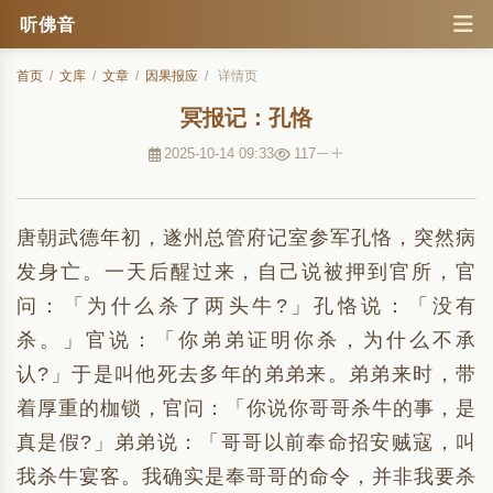
听佛音
首页
/
文库
/
文章
/
因果报应
/
详情页
冥报记：孔恪
2025-10-14 09:33
117
唐朝武德年初，遂州总管府记室参军孔恪，突然病
发身亡。一天后醒过来，自己说被押到官所，官
问：「为什么杀了两头牛?」孔恪说：「没有
杀。」官说：「你弟弟证明你杀，为什么不承
认?」于是叫他死去多年的弟弟来。弟弟来时，带
着厚重的枷锁，官问：「你说你哥哥杀牛的事，是
真是假?」弟弟说：「哥哥以前奉命招安贼寇，叫
我杀牛宴客。我确实是奉哥哥的命令，并非我要杀