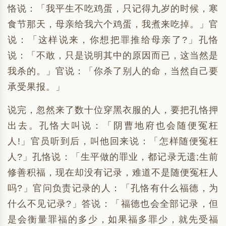
恪说：「我平生不吃鸡蛋，只记得九岁的时候，寒
食节那天，母亲给我六个鸡蛋，我煮来吃掉。」官
说：「这样说来，你想把罪推给母亲了?」孔恪
说：「不敢，只是说明其中的原因而已，这当然是
我杀的。」官说：「你杀了别人的命，当然自己要
承受果报。」
说完，忽然来了数十位穿黑衣服的人，要把孔恪押
出去。孔恪大叫说：「阴曹地府也会随便冤枉
人!」官员听到后，叫他回来说：「怎样随便冤枉
人?」孔恪说：「生平做的罪业，都记录无遗;生前
修善积福，现在却没有记录，难道不是随便冤枉人
吗?」官问负责记录的人：「孔恪有什么福德，为
什么不见记录?」答说：「福德也会全部记录，但
是会衡量罪福的多少，如果福多罪少，就先受福