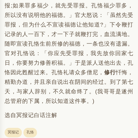
报;如果罪多福少，就先受罪报。孔恪福少罪多，
所以没有说明他的福德。」官大怒说：「虽然先受
罪报，但为什么不宣读福德让他知道?」下令鞭打
记录的人一百下，才一下子就鞭打完，血流满地。
随即宣读孔恪生前所修的福德，一条也没有遗漏。
官对孔恪说：「你应先受罪报，我先放你回家七
日，你要努力修善积福。」于是派人送他出去，孔
恪因此甦醒过来。孔恪礼请众多僧尼，
修行
忏悔，
精勤办道，并且亲自说出在阴间的经过。到了第七
天，与家人辞别，不久就命终了。(我哥哥是遂州
总管府的下属，所以知道这件事。)
选自冥报记白话注解
冥报记
孔恪