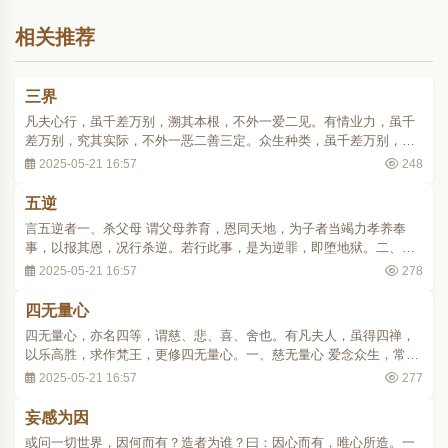
相关推荐
三界
凡夫心行，虽千差万别，溯其本根，不外一爱二见。有情业力，虽千
差万别，究其实际，不外一恶二善三定。众生种类，虽千差万别，区
其大别，不外一欲二色三无色。
2025-05-21 16:57
248
五逆
言五逆者一、杀父母 谓父母养育，恩同天地，为子者当竭力孝养奉
事，以报其恩，况行杀逆。若行此事，是为逆罪，即堕地狱。二、破
和合僧 谓比丘集众，行布萨时，和合作法。若后来者，当随顺寂默，
2025-05-21 16:57
278
或当出避。若以嗔恶之心，破其法事，令不和合，是为逆罪。三、出
佛身血 谓佛是一切众生慈父，能令众生，悟..
四无量心
四无量心，亦名四等，谓慈、悲、喜、舍也。有凡夫人，虽得四禅，
以乐高胜，求作梵王，更修四无量心。一、慈无量心 爱念众生，常求
乐事以饶益之。二、悲无量心 愍念众生，受五道中种种身苦。三、喜
2025-05-21 16:57
277
无量心 欲念众生，从乐得欢喜。四、舍无量心 舍三种心，但念众生，
不憎不爱。由善修此四无量定成就，命终..
妄感为因
或问一切世界，因何而有？造者为谁？曰：因心而有，唯心所造。一