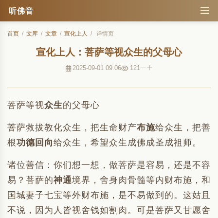
听佛音
首页
/
文库
/
文章
/
宣化上人
/
详情页
宣化上人：菩萨等视众生的父母心
2025-09-01 09:06
121
菩萨等视
众生
的父母心
菩萨救拔教化众生，把生命财产
布施
给众生，把善
根
功德
回向
给众生，希望众生成佛成圣成祖师。
诸位善信：你们想一想，做菩萨是容易，还是不容
易？菩萨的
神通
境界，舍身肉骨髓等内财布施，和
国城妻子七宝等外财布施，是不易做到的。这姑且
不说，因为人皆视舍钱如割肉。可是菩萨又甘愿舍