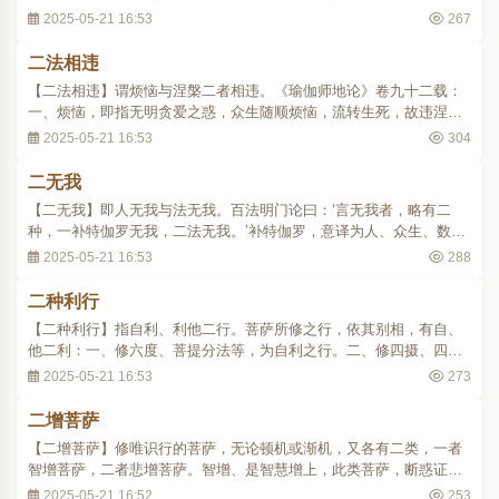
真如具无边之德，于一切法为最胜。参阅‘十地’条。
2025-05-21 16:53
267
二法相违
【二法相违】谓烦恼与涅槃二者相违。《瑜伽师地论》卷九十二载：
一、烦恼，即指无明贪爱之惑，众生随顺烦恼，流转生死，故违涅槃
之道。二、涅槃 nirvana，意译灭度。众生厌生死之苦，修习梵行，断
2025-05-21 16:53
304
诸烦恼，证大涅槃，故违烦恼之惑。..
二无我
【二无我】即人无我与法无我。百法明门论曰：‘言无我者，略有二
种，一补特伽罗无我，二法无我。’补特伽罗，意译为人、众生、数取
趣。补特伽罗无我即是人无我。人何以无我，人是四大和合而有，此
2025-05-21 16:53
288
中无真实之我。法无我者，即固执诸法为实有，这叫做‘法我’。而诸法
都是仗因托缘的有为法，并无其实体自..
二种利行
【二种利行】指自利、利他二行。菩萨所修之行，依其别相，有自、
他二利：一、修六度、菩提分法等，为自利之行。二、修四摄、四无
量心等，为利他之行。见《成唯识论》卷九。
2025-05-21 16:53
273
二增菩萨
【二增菩萨】修唯识行的菩萨，无论顿机或渐机，又各有二类，一者
智增菩萨，二者悲增菩萨。智增、是智慧增上，此类菩萨，断惑证理
的自利行较多，而普化有情的利他行较少；悲增、是大悲增上，此类
2025-05-21 16:52
253