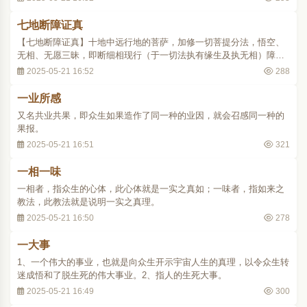
菩萨，以利化有情的悲愿较多，不欲速证菩提，而久住生死苦海，利
益有情。..
七地断障证真
【七地断障证真】十地中远行地的菩萨，加修一切菩提分法，悟空、
无相、无愿三昧，即断细相现行（于一切法执有缘生及执无相）障，
证法无别真如（了种种教法，同一真如，而无别相）。参阅‘十地’条。
2025-05-21 16:52
288
一业所感
又名共业共果，即众生如果造作了同一种的业因，就会召感同一种的
果报。
2025-05-21 16:51
321
一相一味
一相者，指众生的心体，此心体就是一实之真如；一味者，指如来之
教法，此教法就是说明一实之真理。
2025-05-21 16:50
278
一大事
1、一个伟大的事业，也就是向众生开示宇宙人生的真理，以令众生转
迷成悟和了脱生死的伟大事业。2、指人的生死大事。
2025-05-21 16:49
300