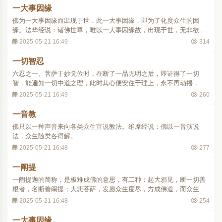
一大事因缘
佛为一大事因缘而出现于世，此一大事因缘，即为了化度众生的因
缘。法华经说：诸佛世尊，唯以一大事因缘故，出现于世，无非欲令
众生开示悟入佛之知见。
2025-05-21 16:49
314
一切智忍
六忍之一。菩萨于妙觉位时，在断了一品无明之后，即证得了一切
智，能遍知一切中道之理，此时其心便安住于理上，永不再动摇，叫
做一切智忍。忍就是把心安住于理上永不再动摇的意思。
2025-05-21 16:49
260
一音教
佛只以一种声音来向各类众生宣说教法。维摩经说：佛以一音演说
法，众生随类各得解。
2025-05-21 16:48
277
一阐提
一阐提迦的简称，是极难成佛的意思，有二种：起大邪见，断一切善
根者，名断善阐提；大悲菩萨，发愿众生度尽，方成佛道，而众生至
多，故亦成佛无期者，名大悲阐提。
2025-05-21 16:48
254
一大事因缘