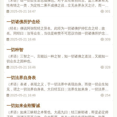
（术语）谓一切众生皆悉成佛也。对于五性各别而言。盖三乘家有无
性有情之一类，为定性二乘不成佛之说，立无余界永灭之计。而一乘
家则唱悉有佛性之义，明二乘开会之旨，为无余界回心之说。故谓一
2025-05-21 16:47
301
切众生无不成佛者。今举三五经说证之。法华经方便品曰：声闻若菩
萨，闻我所说法，乃至于一偈，皆成佛无疑。..
一切诸佛所护念经
（经名）佛说阿弥陀经之异名。此经为一切诸佛护持忆念之经，故
名。同经曰：汝等众生，当信是称赞不可思议功德一切诸佛所护念
经。
2025-05-21 16:46
309
一切种智
（术语）三智之一。言能以一种之智，知一切诸佛之道法，又能知一
切众生之因种也。
2025-05-21 16:46
328
一切法界自身表
（术语）表者，表现之义，于一切法界中表现自身。而使一切众生知
见，谓之一切法界自身表。大日经五曰：法界生如来身，一切法界自
身表，化云遍满。义释十一曰：一切法界自身表者，谓能令一切众生
2025-05-21 16:46
254
悉知见也。谓如来身表普现色身，如彼大云，遍于法界。云是遍满义
也，言化身之云，遍满于法界，遍于十方世界..
一切如来金刚誓诫
（术语）如来三昧耶之本誓也。大疏九曰：结三昧耶者，即是必定师