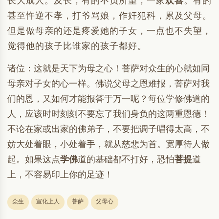
长大成人。及长，有的不负所望，一家
欢喜
。有的
甚至忤逆不孝，打爷骂娘，作奸犯科，累及父母。
但是做母亲的还是疼爱她的子女，一点也不失望，
觉得他的孩子比谁家的孩子都好。
诸位：这就是天下为母之心！菩萨对众生的心就如同
母亲对子女的心一样。佛说父母之恩难报，菩萨对我
们的恩，又如何才能报答于万一呢？每位学修佛道的
人，应该时时刻刻不要忘了我们身负的这两重恩德！
不论在家或出家的佛弟子，不要把调子唱得太高，不
妨大处着眼，小处着手，就从慈悲为首。宽厚待人做
起。如果这点
学佛
道的基础都不打好，恐怕
菩提
道
上，不容易印上你的足迹！
众生
宣化上人
菩萨
父母心