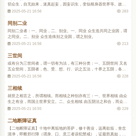
切众生，自无始来，迷真起妄，因妄识生，变似根身器世界等。故经
云：无始时来界，一切法等依，由此有诸趣。又云：三界无别法，唯
2025-05-21 16:56
283
是一心造。一切因果，世界微尘，因心成体。..
同别二业
同别二业者：一、同业，二、别业。一、同业 众生造共同之业因，谓
之同业。二、别业 众生造殊别之业因，谓之别业。
2025-05-21 16:56
213
三世间
或有分为三世间者，谓一切有为法，有三种分类：一、五阴世间 又名
五众世间，五阴者，色、受、想、行、识之五法，十界之五阴，各各
差别也。二、众生世间 又名假名世间，假五阴和合之上名众生，上至
2025-05-21 16:56
228
佛界，下至地狱，各各差别也。三、国土世间 又名器世间，众生所依
之境界，十界各各差别也。..
三相续
就世之相言之，所谓相续。而相续之种别亦有三：一、世界相续 由众
生之有业，而国土世界安立。二、众生相续 由五阴法之和合，而众生
存立。三、业果相续 依善恶之业因，而苦乐之果报成立。
2025-05-21 16:55
229
二地断障证真
【二地断障证真】十地中离垢地的菩萨，修十善业，远离欲垢，舍念
清净，即断邪行障（谓身、口、意三者误犯禁戒），证最胜真如，此