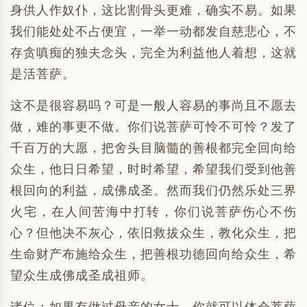
身供人作奴仆，这比割骨头更难，确实不易。如果
我们能处处不占便宜，一举一动都发自慈悲心，不
存贪嗔痴的独夫念头，完全为利益他人着想，这就
是活菩萨。
这不是很容易吗？可是一般人容易的事尚且不愿去
做，难的事更不做。你们说菩萨可怜不可怜？发了
千百万的大愿，把舍头目脑髓的善根都完全回向给
众生，他日日希望，时时希望，希望我们受到他善
根回向的利益，成佛成圣。然而我们仍然乐处三界
火宅，在人间苦海中打转，你们说菩萨伤心不伤
心？但他决不灰心，依旧救拔众生，教化众生，把
生命财产布施给众生，把善根功德回向给众生，希
望众生成佛成圣成祖师。