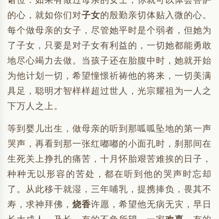
诸位：如果有做过母亲的女士，你就可以体会菩萨
的心，就如你们对
子女
的殷勤亲切体贴入微的心。
每个做母亲的女子，尽管她平时是个弱者，但她为
了子女，只要是对子女有利益的，一切她都能勇敢
地尽心竭力去做。当孩子还在胎腹中时，她就开始
为他计划一切，希望憧憬祈祷他的将来，一切美满
具足，聪明才智样样超过世人，光宗耀祖为一人之
下万人之上。
等到婴儿出生，做母亲的听到那呱呱坠地的第一声
哭声，再看到那一张红嘟嘟的小面孔时，刹那间在
生死关上挣扎的痛苦，十月怀胎艰苦难挨的日子，
种种无以形容的苦处，都在听到他的哭声时忘却
了。从此移干就湿，三年哺乳，提携捧负，畏其不
寿，求神拜佛，
烧香
许愿，希望他无病无灾，早日