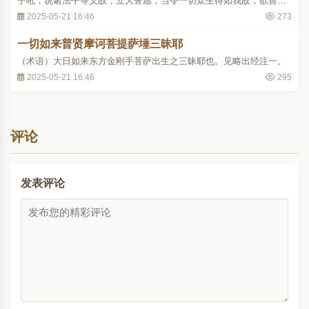
子吼，说诸法平等义故，立大誓愿，当令一切众生得如我故，欲善为
众生开净知见故，以此警觉众生及诸佛故，是故此三昧耶，名为一切
2025-05-21 16:46
273
如来金刚誓诫。..
一切如来普贤摩诃菩提萨埵三昧耶
（术语）大日如来东方金刚手菩萨出生之三昧耶也。见略出经注一。
2025-05-21 16:46
295
评论
发表评论