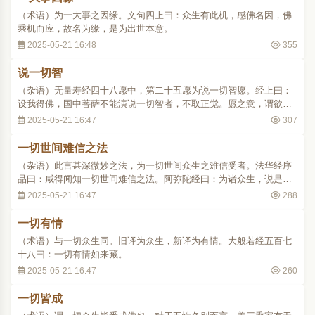
（术语）为一大事之因缘。文句四上曰：众生有此机，感佛名因，佛
乘机而应，故名为缘，是为出世本意。
2025-05-21 16:48
355
说一切智
（杂语）无量寿经四十八愿中，第二十五愿为说一切智愿。经上曰：
设我得佛，国中菩萨不能演说一切智者，不取正觉。愿之意，谓欲往
生我国土者，宜悉随顺佛智而演说一切智之妙境界也。
2025-05-21 16:47
307
一切世间难信之法
（杂语）此言甚深微妙之法，为一切世间众生之难信受者。法华经序
品曰：咸得闻知一切世间难信之法。阿弥陀经曰：为诸众生，说是一
切世间难信之法。
2025-05-21 16:47
288
一切有情
（术语）与一切众生同。旧译为众生，新译为有情。大般若经五百七
十八曰：一切有情如来藏。
2025-05-21 16:47
260
一切皆成