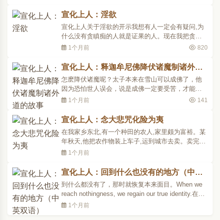
位听到没有?这自性自度,就是你没有明白诵〈楞严
咒〉的时候,要有人教你诵;你已经会诵〈楞严咒〉了,
宣化上人：淫欲
要你自己教自己诵。不是人家勉强你说:「喔!你要诵
宣化上人关于淫欲的开示我想有人一定会有疑问,为
〈楞..
什么没有贪瞋痴的人就是证果的人。现在我把贪瞋
痴的重点,以最通俗而易明白的事相说给大家听。所
1个月前
820
谓贪心,就是欲念,淫欲之心。没有了贪心,就是断了欲
念;没有了欲念,就是没有淫欲的心。男女两方见面接
宣化上人：释迦牟尼佛降伏诸魔制诸外道
触,互不生此妄想,不仅此念不生,就连生理上都不生一
的故事
怎麽降伏诸魔呢？太子本来在雪山可以成佛了，他
点反应..
因为恐怕世人误会，说是成佛一定要受苦，才能成
佛;于是就不在雪山打坐了，走到菩提树下。坐到菩
1个月前
141
提树下，他就发愿;发什麽愿呢？他说:「我坐这个地
方，如果不成佛，我始终不起于座，我始终就在这
宣化上人：念大悲咒化险为夷
儿坐着。」于是坐到这个地方，就不起身。坐到第
在我家乡东北,有一个种田的农人,家里颇为富裕。某
四十八天的时..
年秋天,他把农作物装上车子,运到城市去卖。卖完了
食粮便把钱带回来,正在此时,就离家约有三里路的前
1个月前
面,遇到很多土匪在打劫。这个财主看见前面有打劫
怎么办好?逃吗?在土匪的监视之下也逃不了,但若不
宣化上人：回到什么也没有的地方（中英
逃走,一定是被抢。于是乎他就念起大悲咒来,这个赶
双语）
到什么都没有了，那时就恢复本来面目。When we
车的还..
reach nothingness, we regain our true identity.在佛
教里讲「返本还原」，意思也就是我们本来是什么
1个月前
样子，就回到什么样子。那么本来是什么样子呢？