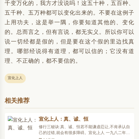
千变万化的，我方才没说吗！这五十种，五百种、
五千种、五万种都可以变化出来的。不要在这例子
上用功夫，这是举一隅，你要知道其他的、变化
的。总而言之，但有言说，都无实义。所以你可以
说一切经都是假的，但是要在这个假的里边找真
理。哪部经说得有道理，都可以信的；它没有道
理、不正确的，都不要信的。
宣化上人
相关推荐
宣化上人：真、诚、恒
修行三秘诀:真、诚、恒若不能谦虚忍让,不肯承认自
己的过错,就会有很多障碍。宣化上人 一九八二年十
月廿二日 开示修行不可各处卖修行,卖广告;一卖修