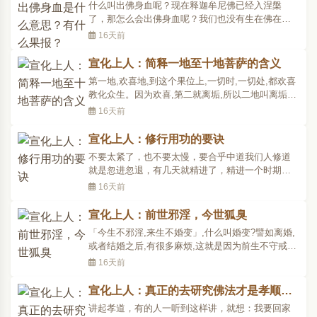
果报？
什么叫出佛身血呢？现在释迦牟尼佛已经入涅槃
就是..
了，那怎么会出佛身血呢？我们也没有生在佛在世
的时候，也没有见到佛，怎么会出佛身血呢？这个
16天前
出佛身血，就是佛在世的时候，你伤了佛的身体。
佛入涅槃之后，把佛像毁坏了，或者把一个耳朵，
宣化上人：简释一地至十地菩萨的含义
或者把一个手指头弄掉了，这都是等于出佛身血。
第一地,欢喜地,到这个果位上,一切时,一切处,都欢喜
或是纸像，你把它烧..
教化众生。因为欢喜,第二就离垢,所以二地叫离垢
地。第一欢喜地,还没有离垢,就是没有得到清净,到二
16天前
地的菩萨,就得到离垢,得到清净。到三地,因为清净之
后,就发光,有一种光明,所以三地叫发光地。四地焰慧
宣化上人：修行用功的要诀
地,就是光明智慧比发光地又胜一步,又进一步。第五
不要太紧了，也不要太慢，要合乎中道我们人修道
叫..
就是忽进忽退，有几天就精进了，精进一个时期又
懒惰下来，又不精进。那么在精进这个期间，觉得
16天前
也没得到什么益处，于是乎就懒惰下来；懒惰一个
时期，就想要精进了。也就和我们人走路一样，我
宣化上人：前世邪淫，今世狐臭
们人走路，一开始的时候走得很快，经过一段路程
「今生不邪淫,来生不婚变」,什么叫婚变?譬如离婚,
的时候，觉得疲倦..
或者结婚之后,有很多麻烦,这就是因为前生不守戒律,
有邪淫的行为。有邪淫的行为,今生身体上还有一股
16天前
狐臭的味道。凡是在前生不守戒律,今生他的狐臭味
就很大的,无论怎么用香水来擦,怎么样涂香粉,还是那
宣化上人：真正的去研究佛法才是孝顺父
么臭,臭不可闻。所以本来男人都欢喜女人,一闻到这
母
讲起孝道，有的人一听到这样讲，就想：我要回家
股臭..