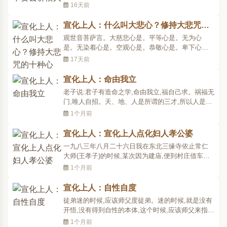
佛教不好，说佛法不好，说僧人不好。菩萨戒有一
16天前
条戒说：不说四众过戒，四众就是比丘、比丘尼、
优婆塞、优婆夷。受过菩萨戒的人，对于比丘有什
宣化上人：什么叫大悲心？修持大悲咒的
么罪过，不要讲；比丘尼作什么错事，也不要讲；
十种心
观世音菩萨言。大慈悲心是。平等心是。无为心
优婆塞有什么过错..
是。无染着心是。空观心是。恭敬心是。卑下心
是。无杂乱心是。无见取心是。无上菩提心是。当
17天前
知如是等心。即是陀罗尼相貌。汝当依此而修行
之。大梵王言。我等大众。今始识此陀罗尼相貌。
宣化上人：命由我立
从今受持。不敢忘失。什么叫大悲心陀罗尼呢？我
老子说:君子有造命之学,命由我立,福自己求。祸福无
告诉你，大慈悲心是：大..
门,唯人自招。天、地、人是所谓的三才,所以人是天
地之代表者。天不说话,地也无言,只有我们人有言语
1个月前
动作。人生来的生命不是一定的,但也可说是一定
的。怎样说一定呢?好像我们分东西,你分一份,我分
宣化上人：宣化上人点化妇人孝公婆
一份,这是一定的。怎样说不一定?譬如你这一份你很
一九八三年八月二十六日我在东北三缘寺依止常仁
快就用..
大师(王孝子)的时候,某次因为建庙,便到村庄借车运
建筑材料。离庙十五里,有个村庄,名叫大灞。当时,正
1个月前
是春耕的时候,农人很忙,所以没有借到车,我到村长家
里,他也说:“现在太忙了,哪有时间为庙上去运料?”就
宣化上人：自性自度
在这时,村长的弟媳来见我。她说:“老修行,我的小孩..
徒弟迷的时候,应该师父度徒弟。迷的时候,就是没有
开悟,没有得到自性的本体,这个时候,应该师父来指
示,修道用功,好开悟。开悟后,就应该自己度自己。各
1个月前