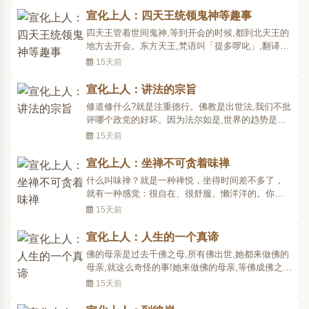
他:“为什么你要生我?真是混帐!”自己骂自己的父母。
宣化上人：四天王统领鬼神等趣事
或者对自己的师父生一种心:你这个师父,让我一点
四天王管着世间鬼神,等到开会的时候,都到北天王的
自..
地方去开会。东方天王,梵语叫「提多啰叱」,翻译成
中文就叫「持国」。持是持护,他保护所有的众生和
15天前
国家。他有九十九个儿子,都叫因陀啰。他统领的鬼
神,一部份是香神,一部份是臭鬼。香神是谁呢?就是
宣化上人：讲法的宗旨
八部鬼神里边的乾闼婆。乾闼婆头上长着一个犄角,
修道修什么?就是注重德行。佛教是出世法,我们不批
他若闻到..
评哪个政党的好坏。因为法尔如是,世界的趋势是这
样,一切的万事万物都是在说法,可说是前因后果,在无
15天前
量劫以来种下了这个因,所以要结这个果,所谓如是因,
如是果,没有丝毫差错。可是在一般人的见解上,却有
宣化上人：坐禅不可贪着味禅
对或不对的分别。不管对或不对,那是仁者自生分
什么叫味禅？就是一种禅悦，坐得时间差不多了，
别。所..
就有一种感觉：很自在、很舒服、懒洋洋的。你要
是贪着于这种舒服自在的境界，就不容易再进步，
15天前
就会在此停留，总想找味禅。要是这种境界没有
了，就去追求什么时候我再能有这种境界呢？这种
宣化上人：人生的一个真谛
境界无人、无我、无众生、无寿者，无烦无恼，非
佛的母亲是过去千佛之母,所有佛出世,她都来做佛的
常自在快乐，什么时..
母亲,就这么奇怪的事!她来做佛的母亲,等佛成佛之
后,又要去说法度她,这就像我们人间唱戏一样。这世
15天前
间要是你明白了,一切一切都好象在作戏;在这作戏的
里边,那就是人生的一个真谛,人生的一种真理。你要