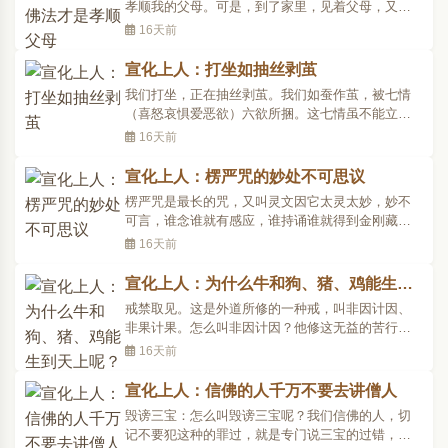
孝顺我的父母。可是，到了家里，见着父母，又忘
了孝。为什么忘了？就因为我们没有明白什么是真
16天前
正的孝顺父母。真正的孝顺父母，就是你要研究佛
法。你在这儿研究佛法，就是孝顺父母，不是说我
宣化上人：打坐如抽丝剥茧
回到家里去，才是孝顺父母；可是到了家里，又忘
我们打坐，正在抽丝剥茧。我们如蚕作茧，被七情
了孝顺父母。你在..
（喜怒哀惧爱恶欲）六欲所捆。这七情虽不能立刻
断尽，也得一点一点把它减轻。喜：不要过份喜
16天前
悦，一笑就笑到发狂。怒：更不能发脾气，所谓星
星之火，能烧功德之林，千日打柴一火焚。你坐禅
宣化上人：楞严咒的妙处不可思议
时心平气和，坐得很平安，一旦发脾气则百病丛
楞严咒是最长的咒，又叫灵文因它太灵太妙，妙不
生，周身骨节疼痛，因..
可言，谁念谁就有感应，谁持诵谁就得到金刚藏菩
萨的护持。所以你修这咒必须要诚意正心，修身，
16天前
格物，何谓格物？即格除一切物欲，也就是没有贪
心，能格物致知，诚意正心，修身，则持此咒就有
宣化上人：为什么牛和狗、猪、鸡能生到
大感应，有人不懂咒的意义就冒冒然说楞严咒是许
天上呢？
戒禁取见。这是外道所修的一种戒，叫非因计因、
多小的咒合成的才..
非果计果。怎么叫非因计因？他修这无益的苦行，
他说修这种苦行就可以得到涅槃，得到这种最快乐
16天前
的果。他这种苦行，是一种旁门外道所修的。其实
这种外道，因为修苦行，也有的开天眼了，得到天
宣化上人：信佛的人千万不要去讲僧人
眼通；开了天眼，他就看到牛、狗、猪、鸡，有的
毁谤三宝：怎么叫毁谤三宝呢？我们信佛的人，切
畜生都生天去的，..
记不要犯这种的罪过，就是专门说三宝的过错，说