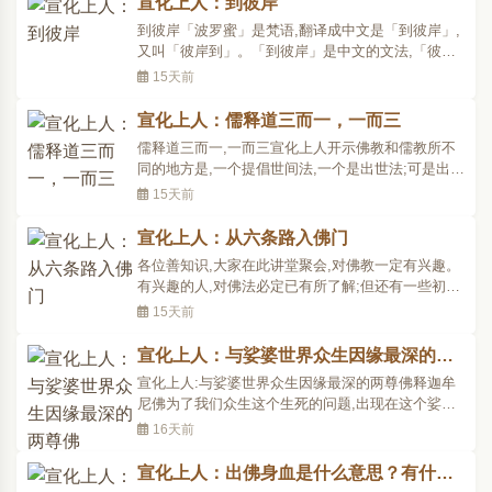
宣化上人：到彼岸
是在这一个真理上明白,所有真理你也就明白了。所
到彼岸「波罗蜜」是梵语,翻译成中文是「到彼岸」,
以,看..
又叫「彼岸到」。「到彼岸」是中文的文法,「彼岸
到」这是印度梵语的文法,像是英文的文法。中文说
15天前
「到彼岸」──到了彼岸;英文就说「彼岸到」,梵语
也说「彼岸到」,和中文的文法稍微有点不同。这个
宣化上人：儒释道三而一，一而三
到彼岸和彼岸到,是到什么彼岸?就是我们所做的一切
儒释道三而一,一而三宣化上人开示佛教和儒教所不
事情成..
同的地方是,一个提倡世间法,一个是出世法;可是出世
法是由世间法而达到的,并不是离开世间法而有出世
15天前
法。孔子是中国空前绝后的大圣人,是先知先觉者,他
有相当的来历。孔子为什么生在中国?本来孔子前生
宣化上人：从六条路入佛门
是佛教里边的水月童子,也就像善财童子一样;而中国
各位善知识,大家在此讲堂聚会,对佛教一定有兴趣。
的老子..
有兴趣的人,对佛法必定已有所了解;但还有一些初入
门者,只来观望一下。因为这种种情形,我所讲的佛法
15天前
非常浅显,虽然浅显,你若能真实行,便会高深莫测。但
我先要向各位坦白,道出我令人不高兴的地方,让你们
宣化上人：与娑婆世界众生因缘最深的两
有一个心理准备。我的短处是什么?就是说话时人人
尊佛
宣化上人:与娑婆世界众生因缘最深的两尊佛释迦牟
不愿..
尼佛为了我们众生这个生死的问题,出现在这个娑婆
世界。他生在皇帝的家庭里头,把全国的财富都舍弃
16天前
了,出家修行,在菩提树下成就佛果。成就佛果后,他观
察娑婆世界众生的因缘,和哪一位佛因缘最深?他一观
宣化上人：出佛身血是什么意思？有什么
察,知道我们娑婆世界,和两位佛因缘最深。这两位佛,