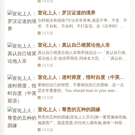
14天前
行,就会着魔。有些修行人是诸佛来护持,有的是菩萨
来护持,有的是阿罗汉来护持,有的是天人来护持,有的
宣化上人：罗汉证道的境界
是鬼神来护持,有的是人来护持。有的则是邪魔鬼怪
怎样能没有烦恼?方法非常简单,就是不争、不贪、不
来护..
求、不自私、不自利、不打妄语。在《法华经》
〈序品第一〉上说:「阿罗汉。诸漏已尽。无复烦
15天前
恼。逮得己利。尽诸有结。心得自在。」这就是罗
汉证道的境界。「诸漏已尽」:诸漏包括多说话、多
宣化上人：真认自己错莫论他人非
听声、多看色、多妄想在内。何谓不漏?简要言之,就
真认自己错莫论他人非我早就说过──「真认自己错,
是「非礼勿视,..
莫论他人非;他非即我非,同体名大悲。」「真认自己
错」:不是做表面工作──「哦!我给人说我对不起
15天前
你!」这就算了;这真要从内心来知道自己的错误,知道
自己犯了戒了,尽找人家的毛病,不知道自己的毛病;尽
宣化上人：迷时师度，悟时自度（中英双
给人家洗衣服,自己的衣服不洗,周身都是邋遢东西,也
语）
要相信自己的智慧，不要相信自己的愚痴，这一点
不..
是非常重要的。You should trust in your own
wisdom, not your own stupidity. This is a very
15天前
important distinction!现在是打禅七（一九七七年十
二月十五日）的时间，诸位时时刻刻要提起话头，
宣化上人：尊贵的五种的因缘
去参禅，去用功。修道人要自己修行，不要依赖他
尊贵的五种的因缘(宣化上人开示)第一要普遍做布施,
人，更不要..
施惠普广。惠是恩惠,对任何人都布施,都有一种慈悲
心,很普遍的,广大的对一切人慈悲,这是第一种。第二
15天前
要恭敬父母师长。不能说父亲生了我,我非常的仇恨