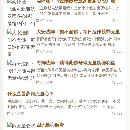
南怀瑾：《金刚般若波罗蜜多心经》最精
样，大家一起祭祀，一同得福。因为有无数的大
华的十句话 读悟福德无量！
《金刚般若波罗蜜经》是大乘佛教的重要经典，以
众，都能一起从祭祀..
下经句更是其中精华，读通此经，即可开悟。1、凡
所有相，皆是虚妄。若见诸相非相，则见如来。一
4个月前
251
切诸相都是虚妄不实的，不要执着于任何形象和境
界，一切都会随顺而变。如果能够照见各种现象的
大安法师：如不念佛，每日造作获罪无量
空性，便是真正悟到了佛性。六祖惠能的菩提本非
菩萨谓查母曰:汝何不勤勤念佛?答曰:因添儿孙,时常
树，明镜亦非台..
抱持,恐有不净。菩萨曰:汝谓不净念佛,恐怕有罪,不
知不念佛则获罪无量。莫计净与不净,只管念去可
6个月前
171
也。-----《西方确指》好,请看下面。第三十八段:不
念佛则获罪无量。由于菩萨有六种神通,他心通、天
海涛法师：读诵此佛号得无量功德利益
眼通都具备,与会弟子的种种情况一目了然,所以作出
读诵此佛号得无量功德利益--海涛法师1.南无不空成
的开示..
就如来(学习努力有成就)2.南无甘露王如来(学习记忆
力好)3.南无多宝如来 南无宝生如来(求发财)4.南无消
6个月前
352
灾延寿药师佛(去病苦长寿)5.南无离怖畏如来(不害
怕)6.南无狮子音如来 南无无量音如来 南无宝月光明
什么是菩萨四无量心？
如来 南无金光如来 南无金光明如来 (声音好听)7.
四无量心，是指慈、悲、喜、舍四种心行。菩萨修学此四种心，不受
南..
时间的限制，应当尽未来际地去做；也不受空间的限制，应当尽十方
世界所有的国土去做；对于一切众生，不分别是天、是人、是饿鬼、
8个月前
299
是畜生，人道中更不分贫富贵贱，都必须以平等的观念去行此四心，
所以称为无量。“慈庄严故，于诸众生不起恼..
四无量心解释