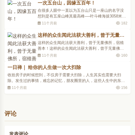
调节~今天介绍的这款药膳，每周喝一次，能..
一次五台山，因缘五百年！
在很多人眼中一直以为五台山只是一座山的名字没
想到是有五座山峰其最高峰──叶斗峰海拔3058米为
华北地区的最高峰素有华北屋脊之美称五台山因其
11个月前
182
五座主峰峰顶平缓有如垒土之台而得名五座台顶上
分别供奉着文殊菩萨的五个化身又称五方文殊五台
这样的众生闻此法获大善利，曾于无量佛
山朝圣朝拜台怀镇黛螺顶的五方文殊为小朝台登五
所，宿殖善本！
这样的众生闻此法获大善利，曾于无量佛所，宿殖
个台顶朝拜五方..
善本！这样的众生闻此法获大善利，曾于无量佛
所，宿殖善本! 有殊胜无比的法宝经典名：《月灯三
11个月前
160
昧经》，在尼泊尔，是“九法之一”，中观学派之大成
者月称之《入中论》、《中论释》，及其后继者“寂
一日禅｜ 给你的人生做一次大扫除
天之”《大乘集菩萨学论》等书，皆常引用本经，故
收拾房子的时候想到，不仅房子需要大扫除，人生其实也需要大扫
知本经为..
除。发生过的事情，难忘的记忆，朋友圈里的人，这些人生中的东西
也应该找一天花时间好好整理一下，该扔的扔了，该留的留着。毕竟
11个月前
156
房子就那么大，有些人或物，放在那里只会占地方。..
评论
发表评论