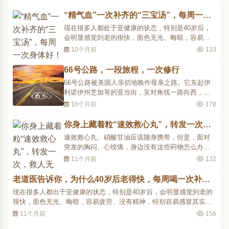
不立文字，直下承当，直下承当是要在日常生活中
完成的。所以禅不离于我们的日常生活，禅就在生
“精气血”一次补齐的“三宝汤”，每周一次
活应用之中，或者说，禅就是生活本身。我们要求
身体好！
现在很多人都处于亚健康的状态，特别是40岁后，
得解脱，要证悟到..
会明显感觉到老的很快，面色无光、晦暗，容易疲
劳、没有精神，特别容易感冒其实，这些症状就是
10个月前
133
身体在提示您，需要重视了！那怎么做，怎么养才
能把身体调到最健康的状态呢？道医认为，要从
66号公路，一段旅程，一次修行
精、气、血来调节，怎么来调节精、气、血呢？ 小
66号公路被美国人亲切地唤作母亲之路。它东起伊
编今天向各位分享..
利诺伊州芝加哥的亚当街，呈对角线一路向西，斜
贯美国大陆至加州洛杉矶的圣莫尼卡太平洋海岸，
10个月前
178
途经8个州，横跨三个时区，全长3939公里。作为20
世纪上半叶美国最重要的陆路交通命脉，66号公路
你身上藏着粒“速效救心丸”，转发一次，
随着美国汽车文化被传播到全世界，成为全球最为
救人无数！
速效救心丸、硝酸甘油应该随身携带，但是，面对
风光的一条公路..
突发的胸闷、心绞痛，身边没有这些药物怎么办？
其实，所有的药物都比不过人体的精妙，我们每个
11个月前
132
人身上就自带了一颗速效救心丸，在哪里呢？请您
往下看做记录。一、自带救心丸位置：人的手掌正
老道医告诉你，为什么40岁后老得快，每周喝一次补回
面拇指根部，下至掌跟，伸开手掌时明显突起的部
来！
现在很多人都出于亚健康的状态，特别是40岁后，会明显感觉到老的
位。找到这个位置..
很快，面色无光、晦暗，容易疲劳、没有精神，特别容易感冒其实，
这些症状就是身体在提示您，需要重视了！那怎么做，怎么养才能把
11个月前
156
身体调到最健康的状态呢？老中医的经验总结出，要从精、气、血来