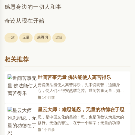
感恩身边的一切人和事
奇迹从现在开始
一次
无量
感恩词
过目
相关推荐
世间苦事无量 佛法能使人离苦得乐
要说佛法能使人离苦得乐，先来说明苦，迫恼身
心，使人们不得安然谓之苦。世间苦事无量，如三
苦、八苦、十苦、百苦……说不能尽。单举现世所
1个月前
受的三灾，和死后所堕之三途苦报来说，所谓三
灾：一、饥馑，二、刀兵，三、瘟疫，此为苦果，
星云大师：难忍能忍，无量的功德在于忍
果必由因而成。究竟这些苦从何而来?乃由吾人之贪
忍，是中国文化的美德；忍，也是佛教认为最大的
嗔痴三毒做出杀盗淫..
修行。无边的罪过，在于一个瞋字；无量的功德，
在于一个忍字。佛陀说：「不能忍受讥讽毁谤，如
1个月前
饮甘露者，不能名为有力大人。」平时，一个人忍