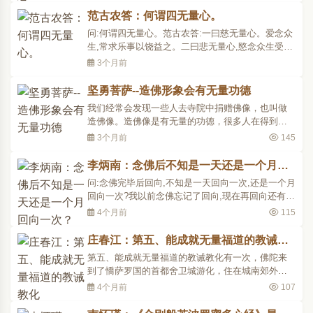
寒忍热容易，忍飢忍饿也不算困难；甚至忍贫忍
范古农答：何谓四无量心。
穷、忍讥忍谤，都还容易做到，但是要忍一口气，
问:何谓四无量心。范古农答:一曰慈无量心。爱念众
就不是人人所能忍得..
生,常求乐事以饶益之。二曰悲无量心,愍念众生受五
道中种种身苦。三曰喜无量心,欲令众生从乐得欢
3个月前
喜。四曰舍无量心,舍三种心,但念众生,不憎不爱。
坚勇菩萨--造佛形象会有无量功德
我们经常会发现一些人去寺院中捐赠佛像，也叫做
造佛像。造佛像是有无量的功德，很多人在得到佛
菩萨的度化和指导之后都回去还愿，并且为佛菩萨
3个月前
145
造佛像，那么很多人就不会理解了，为什么造佛形
象会有无量功德?《地藏经》中讲到，塑造地藏菩萨
李炳南：念佛后不知是一天还是一个月回
形象可得大福利，不但享受天福，而且下生人道，
向一次？
问:念佛完毕后回向,不知是一天回向一次,还是一个月
还能成为人王，..
回向一次?我以前念佛忘记了回向,现在再回向还有用
吗?答:最好念一次回向一次,以前念的现在回向当然
4个月前
115
有用,一句佛号就是一颗金刚种子,千生万劫都不会消
灭。
庄春江：第五、能成就无量福道的教诫教
化
第五、能成就无量福道的教诫教化有一次，佛陀来
到了憍萨罗国的首都舍卫城游化，住在城南郊外的
祇树给孤独园。这天，一位名叫「伤歌逻摩纳」的
4个月前
107
婆罗门来拜访佛陀，对佛陀说：「瞿昙大师！我们
婆罗门自己从事献供祭祀，也教人家献供祭祀，这