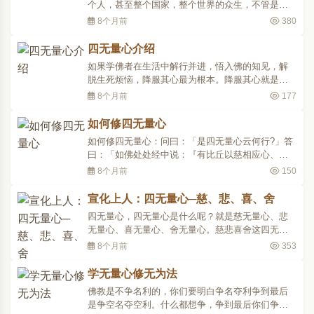
个人，甚至整个国家，整个世界的众生，不管是人
类或其他的有情众生，都希望他们能够离苦得乐，
8个月前
380
同时得到无量的福报，所以名为无量。再分释于
下：一、慈无量心：慈是愿人得乐的意思。世人多
四无量心介绍
只知自求快乐，忘掉别人的痛苦，但修习慈无量心
如果学佛者在生活中解行并进，悟入佛的知见，解
的人就不同，他不..
脱生死烦恼，降服其心最为根本。降服其心就是要
我们在生活中降服贪、嗔、痴、慢、疑、不正见的
8个月前
177
心，降服其心，则不执我、法二见，能心生平等，
口出爱语，身入正道。为何要断除我法二执呢?心生
如何修四无量心
执著，必能引生烦恼，从医学的角度来说：“痛则不
如何修四无量心：问曰：「是四无量心云何行?」答
通”。身体不..
曰：「如佛处处经中说：『有比丘以慈相应心、无
恚无恨、无怨无恼、广大无量，善修慈心，得解徧
8个月前
150
满东方世界众生，慈心得解徧满南、西、北方、四
维、上、下、十方世界众生。以悲、喜、舍相应
宣化上人：四无量心─慈、悲、喜、舍
心，亦如是。』」慈相应心者：慈名心数法，能除
四无量心，四无量心是什么呢？就是慈无量心、悲
心中愦浊，所谓瞋..
无量心、喜无量心、舍无量心。慈悲喜舍这四无量
心。 慈能予乐，来摄受一切众生。无量，自己的慈
8个月前
353
也无量，所摄的众生，所教化的众生也是无量。
悲，自己的悲心是无量的，所救度的众生也是无
学无量心修无为法
量，所以这叫做悲无量心。 喜，就是欢喜，欢喜什
佛教是不争名利的，你们要明白争名夺利争到最后
么呢？欢喜有人比..
是争空名夺空利。什么都想争，争到最后你们争到