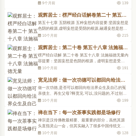
了什么?学佛就是学一种心理平衡，心里不要去争空
9个月前
139
名争空利，因为争来争去一切皆空。修心要修无量
心。平衡自己的身心就是要心态好。无量心就是气
观辉居士：楞严经白话解卷第二十 第五十
量大。有无量心，任何心都能够安抚住。怎么叫任
八章 法施福德无量
第五十七章 五阴根源 五种妄想内容提要:坚固妄想是
何心都能安抚住..
色阴的根源,虚明妄想是受阴的根源,融通妄想是想阴
的根源,幽隐妄想是行阴的根源,颠倒细微精想就是识
10个月前
215
阴的根源。色与空是色阴的边际,触及离是受阴的边
际,记与忘是想阴的边际,生与灭是行阴的边际,前四阴
观辉居士：第二十卷 第五十八章 法施福德
是否湛然是识阴的边际。原文阿难即从座起,闻佛示
无量
楞严经白话解 第二十卷 第五十八章 法施福德无量内
诲,..
容提要：坚固妄想是色阴的根源，虚明妄想是受阴
的根源，融通妄想是想阴的根源，幽隐妄想是行阴
10个月前
191
的根源，颠倒细微精想就是识阴的根源。色与空是
色阴的边际，触及离是受阴的边际，记与忘是想阴
宽见法师：做一次功德可以都回向给法界
的边际，生与灭是行阴的边际，前四阴是否湛然是
众生及自己的冤亲、再生父母？
做一次功德,是否可以都回向给法界众生及自己的冤
识阴的边际。..
亲债主、再生父母?释宽见:可以,没问题的,不过别把
自己搞得太忙,太忙也受不了的 :)※※:师父说没问题,
10个月前
199
不过别把自己搞得太忙,弟子看到后,也觉得自己定的
回向文有些长,那怎样回向才能令怨亲债主、家人受
禅在当下：每一次茶事实践都是场修行
益,又不致忙乱呢?释宽见:你之所以把自己搞得太累,
禅宗是汉传佛教最精要、最重要的部分，虽然其源
是因..
头直指灵山一会，但其实融入了很多中国传统文化
内容和人文精神，是完全汉化了的佛法。禅宗强调
10个月前
128