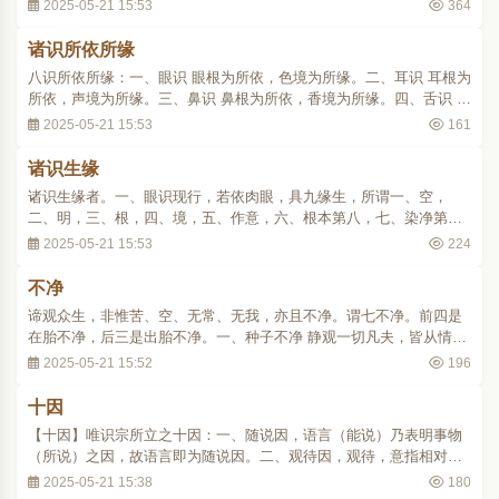
藏，以含藏一切诸法之种子故。是为有漏无漏一切有为法之根本，恒
2025-05-21 15:53
364
了识种子五根器界之三境，故名为识。按新旧译不同，旧曰阿梨耶，
译之曰无没，无没为不失之义，与藏同意。又..
诸识所依所缘
八识所依所缘：一、眼识 眼根为所依，色境为所缘。二、耳识 耳根为
所依，声境为所缘。三、鼻识 鼻根为所依，香境为所缘。四、舌识 舌
根为所依，味境为所缘。五、身识 身根为所依，触境为所缘。六、意
2025-05-21 15:53
161
识 依于末那遍缘一切处。七、七识 依赖耶缘彼见分。八、八识 依末
那缘种子根身器界。..
诸识生缘
诸识生缘者。一、眼识现行，若依肉眼，具九缘生，所谓一、空，
二、明，三、根，四、境，五、作意，六、根本第八，七、染净第
七，八、分别第六，九、能生种子。若依天眼，唯除明空。二、耳识
2025-05-21 15:53
224
依八，除明。三、鼻、舌、身三依七，除空。四、第六依五，根、
境、作意、根本第八、能生种子。五、第七八识以四..
不净
谛观众生，非惟苦、空、无常、无我，亦且不净。谓七不净。前四是
在胎不净，后三是出胎不净。一、种子不净 静观一切凡夫，皆从情欲
生，是种子不净。二、受生不净 本精血和合，是受生不净。三、居处
2025-05-21 15:52
196
不净 住腹中生藏之下，熟脏之上，是居处不净。四、所食不净 在胎惟
饮母血，是所食不净。五、初生不净 十..
十因
【十因】唯识宗所立之十因：一、随说因，语言（能说）乃表明事物
（所说）之因，故语言即为随说因。二、观待因，观待，意指相对
性、条件性。相对于某物而言，能引起其一定之要求或受用之条件，
2025-05-21 15:38
180
此条件即为观待因，如饥饿为饮食之观待因，手为执物之观待因，足