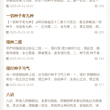
乐着戏论熏习为因，所生一切种子异熟识。又二卷一页云：复次一切
种子识，若般涅槃法者；一切种子，皆悉具足。不般涅槃法者；便阙
2025-05-21 16:27
238
三种菩提种子。随所生处自体之中，余体种子，皆悉随逐。是故欲界
自体中，亦有色无色界一切种子。如是色界自..
一切种子有九种
【一切种子有九种】 p0011瑜伽五十二卷十六页云：复次若略说一切
种子，当知有九种。一、已与果，二、未与果，三、果正现前，四、
果不现前，五、软品，六、中品，七、上品，八、被损伏，九、不被
2025-05-21 16:26
225
损伏。若已与果；此果名正现前。若果正现前；此名已与果。若未与
果；此名果不现前。若果不现前；此名未与果..
现种二惑
华严经随疏演义钞云二惑：一、现行惑 谓六根对六尘，现起贪、嗔、
痴等烦恼，令心昏迷，障诸善法，是名现行惑。二、种子惑 种子者，
即根本无明也。谓因此无明，则能生一切烦恼，障诸善法，是名种子
2025-05-21 15:56
133
惑。
现行种子习气
自一切惑相始终上说，分为现行种子习气三种：一、现行 阿赖耶识，
有生一切之法之功能，谓之种子。自此种子，生色心之法，谓之现
行。复指所生之法，而谓之现行，亦谓之现行法，谓从阿赖耶识种
2025-05-21 15:55
177
子，显现行动之一切法也。二、种子 对于现行法之称。指在阿赖耶识
中，生一切有漏无漏有为法之功能，而谓之种子..
八识
八识，即第八阿赖耶识。末那为我执，阿赖耶即末那识所执以为我者
也。其识为藏，谓能藏一切法，世俗所云神识性灵，皆指此耳。译曰