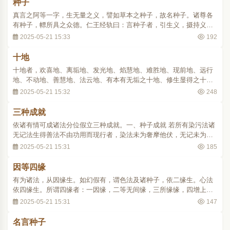
种子
真言之阿等一字，生无量之义，譬如草本之种子，故名种子。诸尊各
有种子，幖所具之众德。仁王经轨曰：言种子者，引生义，摄持义。
两界种子 金胎两曼之种子也。秘藏记曰：胎藏界以真言初字为种子，
2025-05-21 15:33
192
胎藏因曼荼罗，故以初因为法体意也。金刚界以真言终字为种子，金
刚果曼荼罗，故以后果为法体意也。三部种..
十地
十地者，欢喜地、离垢地、发光地、焰慧地、难胜地、现前地、远行
地、不动地、善慧地、法云地、有本有无垢之十地、修生显得之十
地。一、本有无垢之十地 即一切众生，本有净菩提心，所具足之无量
2025-05-21 15:32
248
功德，开而为十也。二、修生显得之十地 真言行者，断三妄执而后，
依三密之妙行，而修显自心本有之十地功德也..
三种成就
依诸有情可成诸法分位假立三种成就。一、种子成就 若所有染污法诸
无记法生得善法不由功用而现行者，染法未为奢摩他伏，无记未为圣
道永害，生得未为邪见损伏。如是名为种子成就，此等未损，行与不
2025-05-21 15:31
185
行，皆名成就。二、自在成就 若加行所生善法及一分无记增盛种子，
名自在成，由加行力方得自在。又成此时名..
因等四缘
有为诸法，从因缘生。如幻假有，谓色法及诸种子，依二缘生。心法
依四缘生。所谓四缘者：一因缘，二等无间缘，三所缘缘，四增上缘
也。一、因缘 谓有为法亲辨自果，此体有二：一种子，二现行。 一、
2025-05-21 15:31
147
种子 谓本识中善染无记，诸界地有漏无漏、色非色、报非报等功能差
别，能引次后自类功能，及起同时自类果..
名言种子