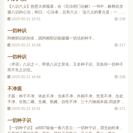
【八识六义】慈恩大师窥基，在《百法明门论解》一书中，解释此含
摄八识的心法，有曰：‘心法者，总有六义：’这六义的要点是：一、集
起名心：谓此心收集、储藏诸法种子，并于因缘具足时生起现行。换
2025-05-21 16:51
238
言之，集起之心，指的是第八阿赖耶识而言。积集名心，指前七转
识，它能熏习积集的诸法种子；又有一说，..
一切种识
阿赖耶识的别名，因阿赖耶识能摄藏一切法的种子。
2025-05-21 16:48
217
一切种识
（术语）八识之一。即第八识之异名。又名种子识。言执持一切种子
而不失之识也。
2025-05-21 16:46
236
不净观
子题：种子不净、依处不净、当体不净、外相不净、究竟不净、生处
不净、生熟二藏、生藏、熟藏、自性不净、三十六物戒本疏·四波罗夷
法：“言不净观者，如来立药，对治心病，多贪不净；瞋以慈心；痴不
2025-05-21 16:31
271
觉了，阴界分别。初对贪者，故云不净。如智论说，具有五种：一、
种子不净，揽父母形以为己有。故偈云：..
一切种子识
【一切种子识】 p0007瑜伽一卷六页云：一切种子识，谓无始时来，