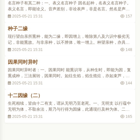
名言种子有其二种：一、表义名言种子 因名起种，名表义名言种子。
表义名言，即能诠义。音声差别，非诠表声，非是名言。然名是声之
屈曲差别，唯无记性，不能熏成色心等种。以因名故，心随其名，变
2025-05-21 15:31
157
似五蕴三性法等而熏成种。虽亦有依句等而成熏习，总说为名。诠召
诸法，名最胜故，名言进退，摄句字故。二..
种子二缘
现行望自亲所熏种，能为二缘，即因增上，唯除第八及六识中极劣无
记，非能熏故。与非亲种，以不辨体，唯一增上。种望亲种，亦具二
缘。于非亲种，亦一增上。非唯有漏，净种亦尔也。
2025-05-21 15:31
148
因果同时异时
因果同时异时者：一、因果同时 能熏识等，从种生时，即能为因，复
熏成种，三法展转，因果同时。如炷生焰，焰生燋炷，亦如束芦，更
互相依，因果俱时，理不倾动矣。二、因果异时 前念种子生后念种，
2025-05-21 15:31
144
斯乃自类相生，因果异时，不同种现相望因果同时。..
十二因缘（二）
生死相续，皆由十二有支，谓从无明乃至老死。一、无明支 以行蕴中
无明为体，不取余法，斯乃与行得为因缘，此通现行及种为体。二、
行支 造作为行，以身语意三行为体，心心所为体。行体是思，此身语
2025-05-21 15:31
165
意三，在欲界名福非福，身语在色界，意亦通无色，名为不动，此支
亦通现行种子。三、识支 了别名识，唯取..