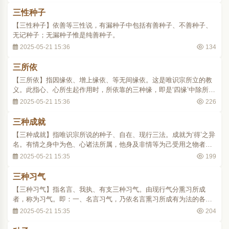
为往来之观待因。三、牵引因，种子为能于遥远..
三性种子
【三性种子】依善等三性说，有漏种子中包括有善种子、不善种子、
无记种子；无漏种子惟是纯善种子。
2025-05-21 15:36
134
三所依
【三所依】指因缘依、增上缘依、等无间缘依。这是唯识宗所立的教
义。此指心、心所生起作用时，所依靠的三种缘，即是‘四缘’中除所缘
缘以外的三缘。一、因缘依，又称种子依、根本依。是指产生心、心
2025-05-21 15:36
226
所直接因缘的第八阿赖耶识中的种子。因缘依广指通于一切有为法，
而种子依则仅限于种子。二、增上缘依，..
三种成就
【三种成就】指唯识宗所说的种子、自在、现行三法。成就为‘得’之异
名。有情之身中为色、心诸法所属，他身及非情等为己受用之物者，
皆由自识所变，故称为得。唯识家就有情可成之诸法假立三种成就，
2025-05-21 15:35
199
即：一、种子成就，指一切见修所断的烦恼、任运而起的诸无记法，
及生得善等所有种子的未受损害而存在者..
三种习气
【三种习气】指名言、我执、有支三种习气。由现行气分熏习所成
者，称为习气。即：一、名言习气，乃依名言熏习所成有为法的各别
亲因缘种子。此复有二：一者表义名言，能诠释义理的音声差别。二
2025-05-21 15:35
204
者显境名言，能了别境界之心、心所法。二、我执习气，由我执熏习
而成，令有情等起自他差别的种子。此复有二：..