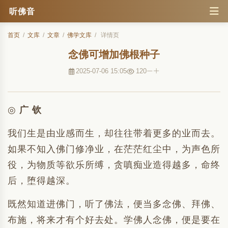
听佛音
首页
/
文库
/
文章
/
佛学文库
/
详情页
念佛可增加佛根种子
2025-07-06 15:05
120
◎
广 钦
我们生是由业感而生，却往往带着更多的业而去。
如果不知入佛门修净业，在茫茫红尘中，为声色所
役，为物质等欲乐所缚，贪嗔痴业造得越多，命终
后，堕得越深。
既然知道进佛门，听了佛法，便当多念佛、拜佛、
布施，将来才有个好去处。学佛人念佛，便是要在