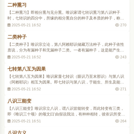
大麦子，于生自芽有功能，故有种子性..
二种熏习
【二种熏习】即相分熏与见分熏。唯识家谓七转识熏习第八识种子
时，七转识的四分中，所缘的相分熏自分的种子及本质的种子，称为
相分熏。熏习能缘的见分及自证分、证自证分之种子于第八识内，称
2025-05-21 16:52
270
为见分熏。换句话说，见分熏偏重于主观方面，相分熏偏重于客观方
面。..
二类种子
【二类种子】唯识宗立论，第八阿赖耶识储藏万法种子，此种子依性
质说，分为有漏种子和无漏种子二类。一者有漏种子，这是能产生世
间现象的种子，亦即三界六趣受生死的种子。此中又有名言种子、我
2025-05-21 16:52
243
执种子、 有支种子之分。二是无漏种子，这是能生菩提之因的种子，
亦即入见道位乃至阿罗汉、佛果位的出世种..
七转第八互为因果
【七转第八互为因果】唯识家显七转识（眼识乃至末那识）与第八识
（阿赖耶识）相互为因果。即七转识与第八识，于能生、所生及能
熏、所熏中互为因果。能生、所生为种子生现行之关系时，第八识为
2025-05-21 16:52
271
能生之因，七转识为所生之果；又能熏、所熏为现行熏种子之关系
时，七转识为能熏之因，第八识为所熏之果。此等..
八识三能变
【八识三能变】唯识宗立八识，谓八识皆能转变，而此转变有三类，
即《唯识三十颂》的颂文曰‘由假说我法，有种种相转，彼依识所变，
此能变唯三。’唯三、指的是八识唯有三类能变。此三能变是：一、初
2025-05-21 16:51
264
能变识，又称异熟能变识，指第八阿赖耶识的转变。二、第二能变
识，又称思量能变识，指第七末那识的转变..
八识六义