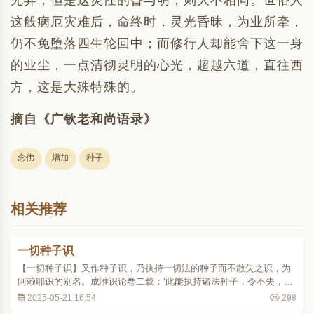
无异，但是这灵性的昏与明，则大不相同。世俗人
这般病厄灾难后，命终时，灵光昏昧，为业所牵，
仍不免堕落四生轮回中；而修行人却能舍下这一身
的业尘，一点清彻灵明的心光，超越六道，直往西
方，这是大殊特殊的。
摘自《广钦老和尚语录》
念佛
增加
种子
相关推荐
一切种子识
【一切种子识】又作种子识，乃执持一切法的种子而不散失之识，为
阿赖耶识的别名。成唯识论卷二载：‘此能执持诸法种子，令不失，故
名一切种。’又摄大乘论释卷二：‘谓有能生杂染品法，功能差别相应道
2025-05-21 16:54
298
理，由与生彼功能相应，故名一切种子识。于此义中，有现譬喻，如