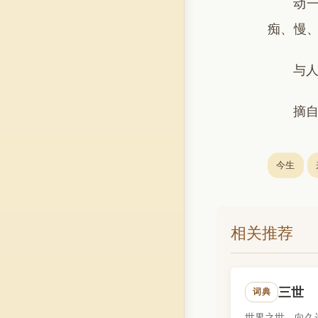
动
痴、慢
与
摘
今生
相关推荐
三世
词典
世界之世，向久