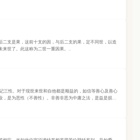
后二支是果，这前十支的因，与后二支的果，定不同世，以造
来世了。此这称为二世一重因果。..
、无记三性。对于现世来世和自他都是顺益的，如信等善心及善心
业，是为恶性（不善性）。非善非恶为中庸之法，是益是损，