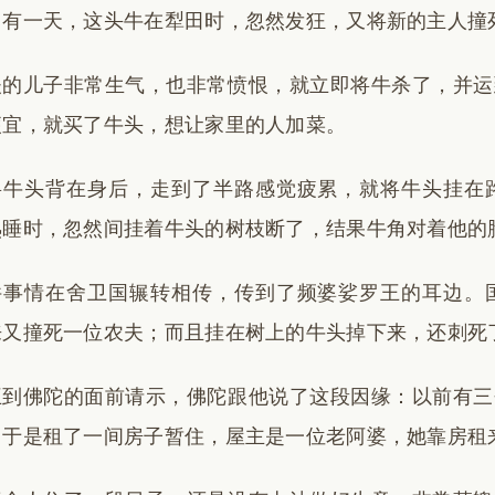
。有一天，这头牛在犁田时，忽然发狂，又将新的主人撞
夫的儿子非常生气，也非常愤恨，就立即将牛杀了，并运
便宜，就买了牛头，想让家里的人加菜。
将牛头背在身后，走到了半路感觉疲累，就将牛头挂在
熟睡时，忽然间挂着牛头的树枝断了，结果牛角对着他的
件事情在舍卫国辗转相传，传到了频婆娑罗王的耳边。
来又撞死一位农夫；而且挂在树上的牛头掉下来，还刺死
王到佛陀的面前请示，佛陀跟他说了这段因缘：以前有三
。于是租了一间房子暂住，屋主是一位老阿婆，她靠房租