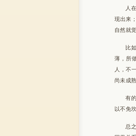
人
现出来
自然就
比
薄，所
人，不
尚未成
有
以不免
总