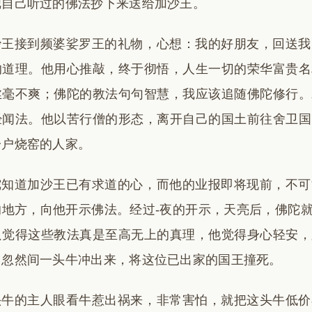
把自己听过的佛法抄下来送给加沙王。
沙王接到频婆娑罗王的礼物，心想：我的好朋友，回送我
的道理。他用心推敲，终于彻悟，人生一切的荣华富贵名
丝毫不爽；佛陀的教法句句智慧，我应该追随佛陀修行。
经闻法。他以苦行僧的形态，离开自己的国土前往舍卫国
一户烧窑的人家。
陀知道加沙王已有求道的心，而他的业报即将现前，不可
的地方，向他开示佛法。经过-夜的开示，天亮后，佛陀
只觉得这些教法真是至高无上的真理，他觉得身心轻安，
，忽然间一头牛冲出来，将这位已出家的国王撞死。
头牛的主人眼看牛惹出祸来，非常害怕，就把这头牛低价