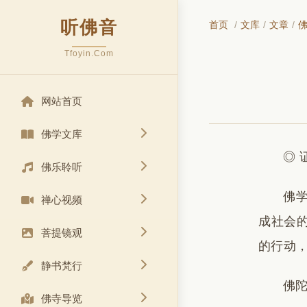
听佛音
首页
/
文库
/
文章
/
Tfoyin.Com
网站首页
佛学文库
◎ 
佛乐聆听
佛
禅心视频
成社会
菩提镜观
的行动
静书梵行
佛
佛寺导览