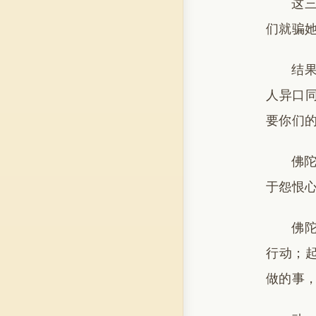
这
们就骗
结
人异口
要你们
佛
于怨恨
佛
行动；
做的事