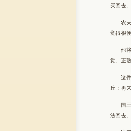
买回去
农
觉得很
他
觉。正
这
丘；再
国
法回去