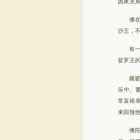
因果关
佛
沙王，
有
娑罗王
频
乐中。
常富裕
来回报他
佛