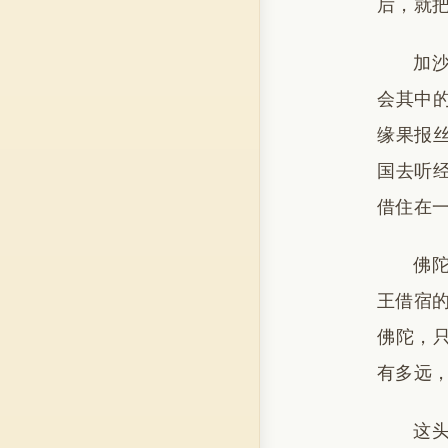
后，就
加
会其中
缘果报
国去听
借住在
佛
王借宿
佛陀，
有多远
这