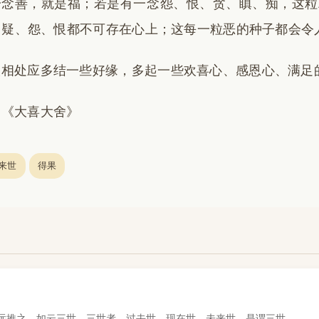
一念善，就是福；若是有一念怨、恨、贪、瞋、痴，这粒
、疑、怨、恨都不可存在心上；这每一粒恶的种子都会令
人相处应多结一些好缘，多起一些欢喜心、感恩心、满足
自《大喜大舍》
来世
得果
远推之，如云三世。三世者，过去世、现在世、未来世，是谓三世。