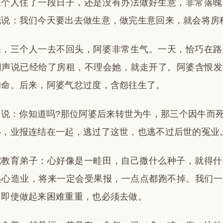
三个人住了一段日子，还是没有办法做好生意，非常落魄
她说：我们今天要出去做生意，做完生意回来，就会将房
果，三个人一去不回头，阿婆非常生气。一天，恰巧在路
同声说已经给了房租，不理会她，就走开了。阿婆含恨发
的命。后来，阿婆气忿过度，含怨往生了。
陀说：你知道吗?那位阿婆后来转世为牛，那三个因牛而
心，业报连结在一起，逃过了这世，也逃不过后世的冤业
陀教育弟子：心好像是一畦田，自己撒什么种子，就得什
起心造业，将来一定会受果报，一点点都跑不掉。我们一
，即使做起来困难重重，也必须去做。