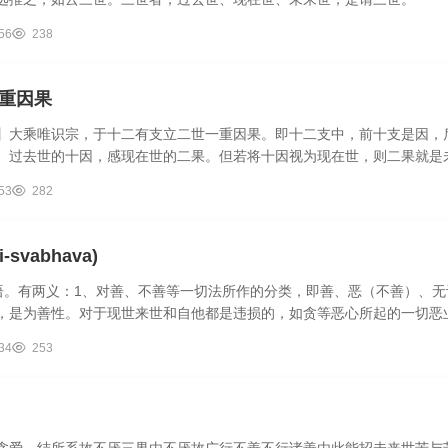
56
238
重因果
】大乘唯识宗，于十二有支立二世一重因果。即十二支中，前十支是因，
。过去世的十因，感现在世的二果。但若将十因视为现在世，则二果就是未
53
282
i-svabhava)
佛教术语。有两义：1、对善、不善等一切法所作的分类，即善、恶（不善）
，是为善性。对于现世来世和自他都是违损的，如贪等恶心所起的一切恶
..
34
253