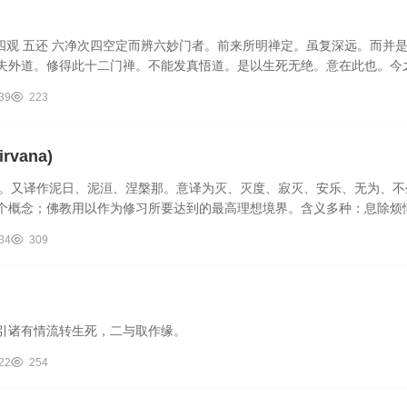
止 四观 五还 六净次四空定而辨六妙门者。前来所明禅定。虽复深远。而
夫外道。修得此十二门禅。不能发真悟道。是以生死无绝。意在此也。今
39
223
rvana)
教教义。又译作泥日、泥洹、涅槃那。意译为灭、灭度、寂灭、安乐、无为、
个概念；佛教用以作为修习所要达到的最高理想境界。含义多种：息除烦
..
34
309
引诸有情流转生死，二与取作缘。
22
254