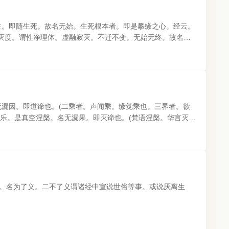
性。即随生死。故名无始。生死根本者。即是攀缘之心。经云。
灭度。谓性净理体。虚融寂灭。不迁不变。无始无终。故名无
无漏因。即道谛也。(二乘者。声闻乘。缘觉乘也。三界者。欲
乐。是真空涅槃。名无漏果。即灭谛也。(梵语涅槃。华言灭
了。名为了义。二不了义谓诸经中宣说世俗等事。或说厌离生