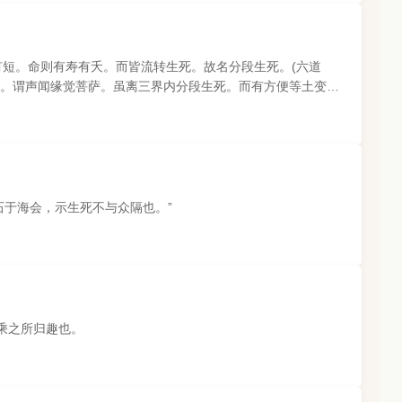
有短。命则有寿有夭。而皆流转生死。故名分段生死。(六道
易。谓声闻缘觉菩萨。虽离三界内分段生死。而有方便等土变易
石于海会，示生死不与众隔也。”
乘之所归趣也。