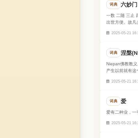
六妙门
词典
一数 二随 三
出世方便。故凡
死。岂同上也..
2025-05-21 16:
涅槃(Ni
词典
Niepan佛
产生以前就有这
灭度；众生流转生
2025-05-21 16:
爱
词典
爱有二种业，一
2025-05-21 16: