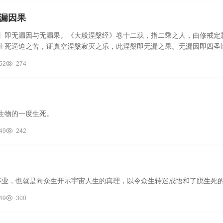
漏因果
】即无漏因与无漏果。《大般涅槃经》卷十二载，指二乘之人，由修戒定
生死逼迫之苦，证真空涅槃寂灭之乐，此涅槃即无漏之果。无漏因即四圣谛
52
274
生物的一度生死。
49
242
事业，也就是向众生开示宇宙人生的真理，以令众生转迷成悟和了脱生死
49
300