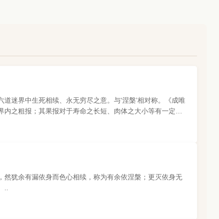
道迷界中生死相续、永无穷尽之意。与‘涅槃’相对称。《成唯
界内之粗报；其果报对于寿命之长短、肉体之大小等有一定限
，然犹余有漏依身而色心相续，称为有余依涅槃；更灭依身无
..