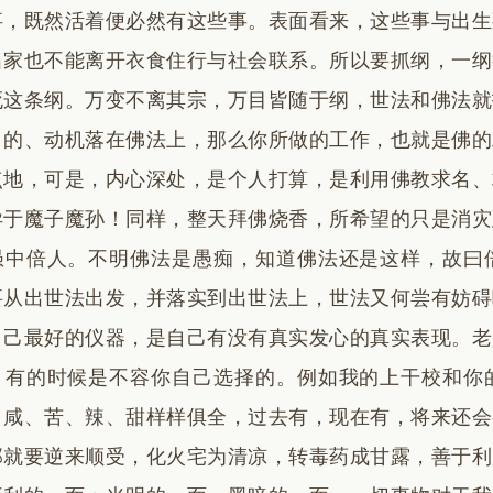
事，既然活着便必然有这些事。表面看来，这些事与出生
出家也不能离开衣食住行与社会联系。所以要抓纲，一纲
死这条纲。万变不离其宗，万目皆随于纲，世法和佛法就
目的、动机落在佛法上，那么你所做的工作，也就是佛的
点地，可是，内心深处，是个人打算，是利用佛教求名、
异于魔子魔孙！同样，整天拜佛烧香，所希望的只是消灾
愚中倍人。不明佛法是愚痴，知道佛法还是这样，故曰
要从出世法出发，并落实到出世法上，世法又何尝有妨碍
自己最好的仪器，是自己有没有真实发心的真实表现。老
？有的时候是不容你自己选择的。例如我的上干校和你
、咸、苦、辣、甜样样俱全，过去有，现在有，将来还会
那就要逆来顺受，化火宅为清凉，转毒药成甘露，善于利