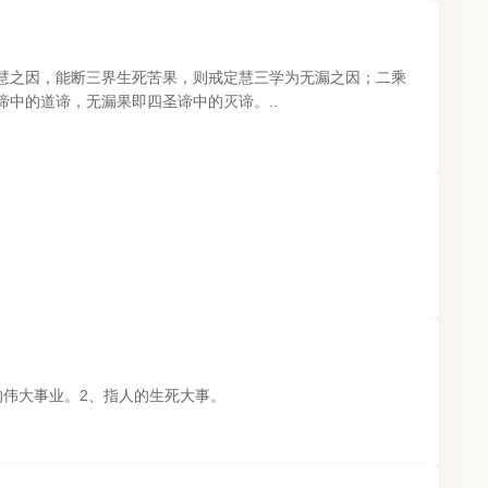
慧之因，能断三界生死苦果，则戒定慧三学为无漏之因；二乘
中的道谛，无漏果即四圣谛中的灭谛。..
的伟大事业。2、指人的生死大事。