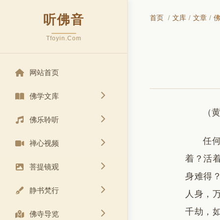
听佛音
首页
/
文库
/
文章
/
Tfoyin.Com
网站首页
佛学文库
（
佛乐聆听
任
禅心视频
着？活
菩提镜观
身难得
静书梵行
人身，
千劫，
佛寺导览