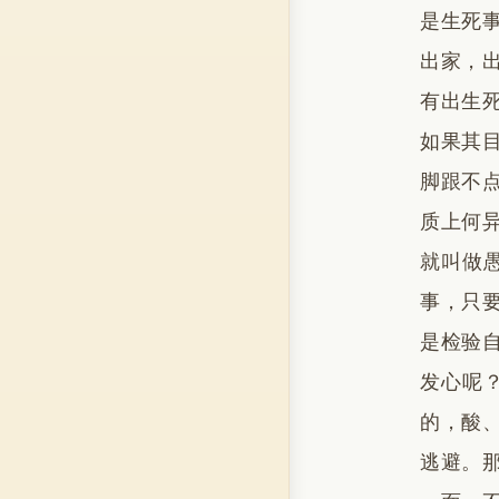
是生死
出家，
有出生
如果其
脚跟不
质上何
就叫做
事，只
是检验
发心呢
的，酸
逃避。