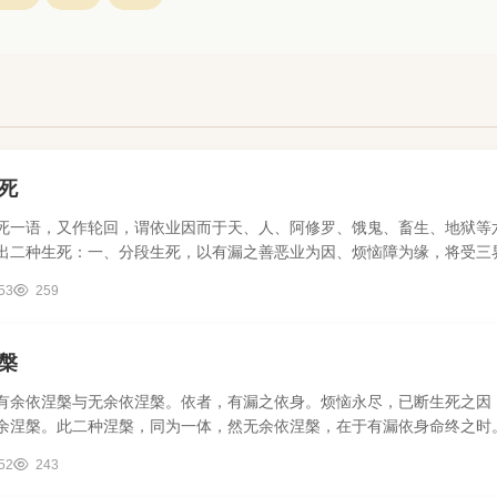
死
死一语，又作轮回，谓依业因而于天、人、阿修罗、饿鬼、畜生、地狱等六
出二种生死：一、分段生死，以有漏之善恶业为因、烦恼障为缘，将受三
53
259
槃
有余依涅槃与无余依涅槃。依者，有漏之依身。烦恼永尽，已断生死之因
余涅槃。此二种涅槃，同为一体，然无余依涅槃，在于有漏依身命终之时。
52
243