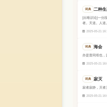
二种生
词典
[出唯识论]一
者。天道。人道
生死。如初位为因
2025-05-21 16:
海会
词典
亦是普同塔也，
2025-05-21 16:
寂灭
词典
寂者寂静，灭者
2025-05-21 16: