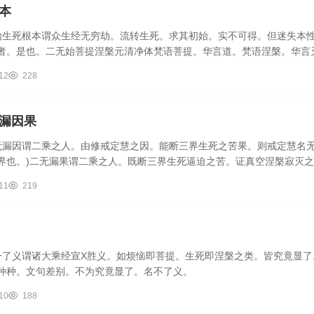
本
无始生死根本谓众生经无穷劫。流转生死。求其初始。实不可得。但迷失本
者。是也。二无始菩提涅槃元清净体梵语菩提。华言道。梵语涅槃。华言
.
12
228
漏因果
一无漏因谓二乘之人。由修戒定慧之因。能断三界生死之苦果。则戒定慧名
界也。)二无漏果谓二乘之人。既断三界生死逼迫之苦。证真空涅槃寂灭之
11
219
]一了义谓诸大乘经宣X胜义。如烦恼即菩提。生死即涅槃之类。皆究竟显
种种。文句差别。不为究竟显了。名不了义。
10
188