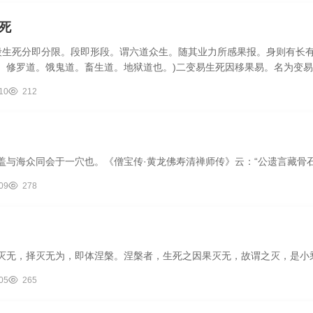
死
分段生死分即分限。段即形段。谓六道众生。随其业力所感果报。身则有长
。修罗道。饿鬼道。畜生道。地狱道也。)二变易生死因移果易。名为变
..
10
212
盖与海众同会于一穴也。《僧宝传·黄龙佛寿清禅师传》云：“公遗言藏骨
09
278
灭无，择灭无为，即体涅槃。涅槃者，生死之因果灭无，故谓之灭，是小
05
265