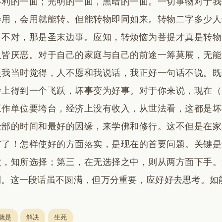
不利的一面；光明的一面，黑暗的一面。一切事物对于我
会用，会用就能转。但能转物即同如来。转物二字多少人
。不对，那是圣末边事。应知，转烦恼为菩提才真是转物
人皆厌恶。对于自己的家庭与自己的前途一筹莫展，无能
是我当时觉得，人不愿和我说话，我正好一句话不说。既
持上得到一个飞跃，坏事变为好事。对于你来说，现在（
工作单位要垮台，经济上没有收入，从世法看，这都是坏
全部的时间和最好的因缘，来学佛和修行。这不但是在家
有了！怎样使好的方面落实，是现在的首要问题。关键是
次，知所选择；第三，在无选择之中，则从两方面下手。
利。这一段话虽不圆满，但万分重要，应好好去思考。如
就是
解决
生死