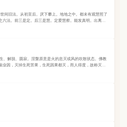
并是世间旧法。从初至后。厌下攀上。地地之中。都未有观慧照了
之六法。前三是定。后三是慧。定爱慧察。能发真明。出离生
不生、解脱、圆寂。涅槃原意是火的息灭或风的吹散状态。佛教
恼业因，灭掉生死苦果，生死因果都灭，而人得度，故称灭或