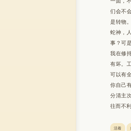
一面，
们会不
是转物
蛇神，
事？可
我在修
有坏。
可以有
你自己
分清主
往而不
活着