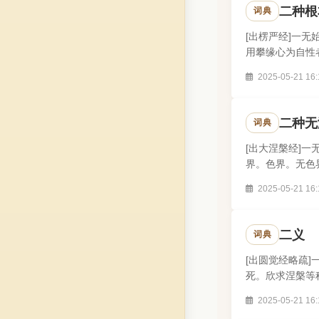
二种根
词典
[出楞严经]一
用攀缘心为自性
始菩提涅槃。不.
2025-05-21 16:
二种无
词典
[出大涅槃经]
界。色界。无色
度。)..
2025-05-21 16:
二义
词典
[出圆觉经略疏
死。欣求涅槃等
2025-05-21 16: