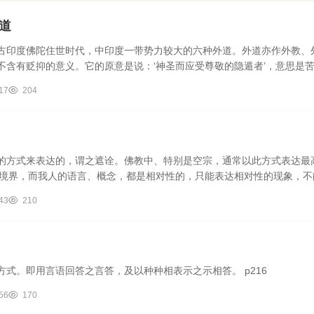
道
古印度佛陀住世时代，中印度一带势力较大的六种外道。外道亦作外教、
不含有贬抑的意义。它的原意是说：‘神圣而应受尊敬的隐遁者’，意思是
17
204
的方式来表达的，谓之遮诠。佛教中、特别是空宗，通常以此方式表达最
对境界，而我人的语言、概念，都是相对性的，只能表达相对性的现象，
.
43
210
方式。即用言语回答之言答，及以种种相表示之示相答。 p216
56
170