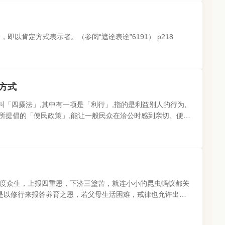
以肯定方式表示者。（参阅“遮诠表诠”6191） p218
方式
叫「四摄法」,其中有一项是「利行」,指的是利益别人的行为,
府所提倡的「便民政策」,能让一般民众在洽公时感到亲切、便利,
帮助他人。我们从..
度众生，上报四重恩，下济三塗苦，就连小小的昆虫蚂蚁都关
是以修行来报答养育之恩，若父母生活困难，戒律也允许出家
也就有了无数的父母，..