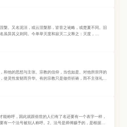
涅槃。又名泥洹，或云涅槃那，皆音之讹略，或楚夏不同。旧
名虽异其义则同。今单举灭度和寂灭二义释之：灭度，
，灭谓烦恼“灭”除。..
，和他的思想与主张。宗教的信仰，当也如是。对他所崇拜的
，使灵性发韧而升华。有的宗教只是做些祈祷，而不主张礼拜
在。且说佛陀灭后，后..
辈才能称呼，因此就跟俗世的人们有了名还要有一个表字一样，
要有一个法号被别人称呼。2、法号是师傅赐予的，是根据你