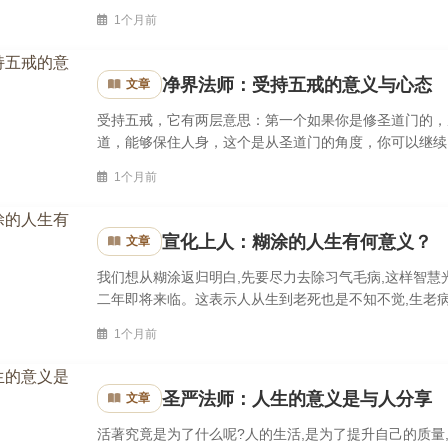
所入的宗派辈分排下来的，这个名字将会跟随你一生，是教
1个月前
净界法师：受持五戒的意义与心态
文章
受持五戒，它有两层意思：第一个如果你是修圣道门的，
道，能够保住人身，这个是从圣道门的角度，你可以继续
宗的角度，受持五戒，当然我们净土宗没有来生，就是愿我
1个月前
宣化上人：糊涂的人生有何意义？
文章
我们想从糊涂返归明白,先要尽力去除习气毛病,这样智慧
二年即将来临。这表示人从生到老死也是不知不觉,生老
生死的问题,就这么糊涂生、糊涂死,这种人生到底有何意思
1个月前
圣严法师：人生的意义是与人分享
文章
活著究竟是为了什么呢?人的生活,是为了提升自己的质量