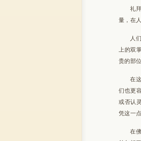
礼
量，在
人
上的双
贵的部
在
们也更
或否认
凭这一
在