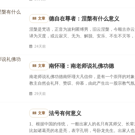
德自在尊者：涅槃有什么意义
文章
涅槃是梵语，正音为波利匿缚男，旧云涅槃，今顺古亦云
译为灭度，或云寂灭、无为、解脱、安乐、不生不灭等，
即“灭”除烦恼，“度”脱生死的意思。寂灭，寂谓理性“寂”静
24天前
南怀瑾：南老师说礼佛功德
文章
南老师说礼佛功德南怀瑾大凡信仰，是有一个崇拜的对象
教主自然会礼拜、赞叹、仰慕，由此产生出一股宗教气氛
偶像。佛教主张礼拜佛、菩萨圣像，当然它有很深的哲义存
29天前
法号有何意义
文章
1、根据中国的传统， 一般出家人的名只有其师父、长
比如诸葛亮的名是亮，表字孔明，号卧龙先生。出家人也