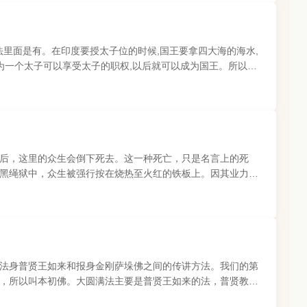
法里面是有。在印度要授太子位的时候,国王要拿四大海的海水,
为一个太子可以享受太子的职权,以后就可以成为国王。所以我
示上师开显了我们报..
后，这里的众生会倒下死去。这一种死亡，只是名言上的死
黑绳狱中，众生被强行按在烧热至火红的铁板上。因其业力
再依烙痕以大刀把牠们的身..
法身普贤王如来和报身金刚萨垛佛之间的传讲方法。我们的第
，所以叫本初佛。大圆满法主要是普贤王如来的法，普贤教指
我们的自性光明..