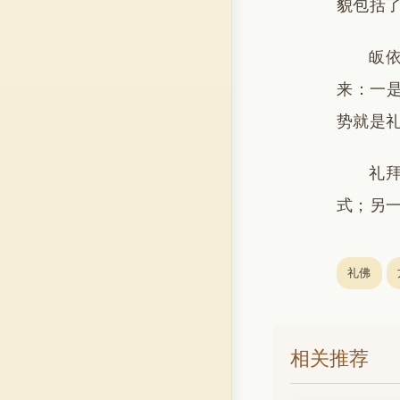
貌包括
皈
来：一
势就是
礼
式；另
礼佛
相关推荐