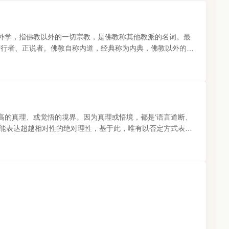
外学，指佛教以外的一切宗教，是佛教称其他教派的名词。最
苦行者、正说者。佛教自称内道，经典称为内典，佛教以外的经
高的真理、或觉悟的境界。因为真理或悟境，都是‘语言道断、
不能表达超越相对性的绝对理性，基于此，唯有以否定方式表