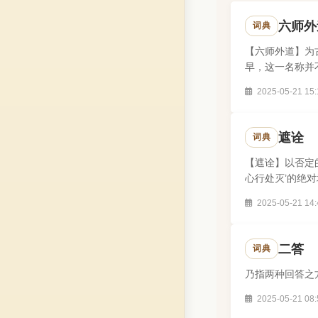
六师外
词典
【六师外道】为
早，这一名称并
典称外典。到..
2025-05-21 15:
遮诠
词典
【遮诠】以否定
心行处灭’的绝
达。如说赤色，.
2025-05-21 14:
二答
词典
乃指两种回答之
2025-05-21 08: