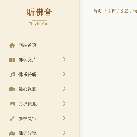
听佛音
首页
/
文库
/
文章
/
Tfoyin.Com
网站首页
佛学文库
佛乐聆听
禅心视频
菩提镜观
静书梵行
佛寺导览