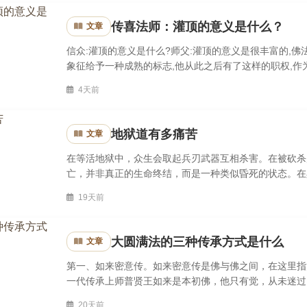
传喜法师：灌顶的意义是什么？
文章
信众:灌顶的意义是什么?师父:灌顶的意义是很丰富的,佛
象征给予一种成熟的标志,他从此之后有了这样的职权,作
们佛教里这个灌顶也是一个真实意义的法,灌顶更多的是表
4天前
地狱道有多痛苦
文章
在等活地狱中，众生会取起兵刃武器互相杀害。在被砍杀
亡，并非真正的生命终结，而是一种类似昏死的状态。在
故，牠们会遇到狱卒以烧红的铁在牠们身上烙上印痕，狱卒
19天前
大圆满法的三种传承方式是什么
文章
第一、如来密意传。如来密意传是佛与佛之间，在这里指
一代传承上师普贤王如来是本初佛，他只有觉，从未迷过
的就是大圆满。所谓的“佛”、“觉”，实际上就是法界，就是
20天前