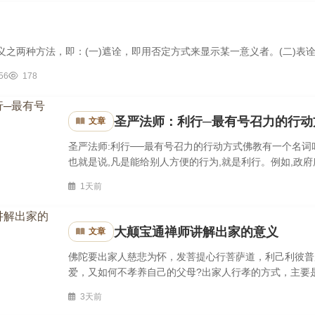
之两种方法，即：(一)遮诠，即用否定方式来显示某一意义者。(二)表诠，即
56
178
圣严法师：利行─最有号召力的行动
文章
圣严法师:利行──最有号召力的行动方式佛教有一个名词
也就是说,凡是能给别人方便的行为,就是利行。例如,政
这就是一种「利行」。每个人在自己的能力范围内,都可以
1天前
大颠宝通禅师讲解出家的意义
文章
佛陀要出家人慈悲为怀，发菩提心行菩萨道，利己利彼普
爱，又如何不孝养自己的父母?出家人行孝的方式，主要
人供养父母，甚至接到寺庙或附近居住。我们多劫的轮回，
3天前