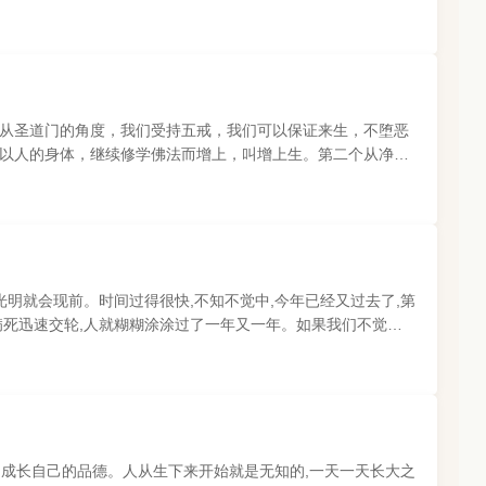
界里认可的身份。3、这..
从圣道门的角度，我们受持五戒，我们可以保证来生，不堕恶
以人的身体，继续修学佛法而增上，叫增上生。第二个从净土
临终无障碍，它能够保..
光明就会现前。时间过得很快,不知不觉中,今年已经又过去了,第
病死迅速交轮,人就糊糊涂涂过了一年又一年。如果我们不觉悟
?看看每个国、家、..
,成长自己的品德。人从生下来开始就是无知的,一天一天长大之