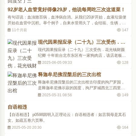
无伪大悲心与大悲行的怙主观世音菩萨。 不只是有
这个心，还有这个行动;不是只想，还有行动。现在
92岁老人血管竟好得像29岁，他说每周吃三次这道菜！
很多人只想，不行动，只有愿，没有行。没有行的
有句话说：血浊致百病，血净病自消。从我们20岁开始，血液垃圾便
愿，肯定是假..
开始在血管中沉积。举个例子，自来水管用久了，会结垢、生锈，逐
渐导致管道受阻，隔个几年，就要清理或者换水管。血管和自来水管
11个月前
147
的原理是一样的，但是血管没法更换，一旦堵塞，一生受罪！血液中
的水垢是指胆固醇、甘油三酯等，它们在血管..
现代因果报应录（二十九）三次受伤．花
光钱财
现代因果报应录（二十九）三次受伤．花光钱财颜
纪卿 十年前台北市东区有一家狗肉店，该店老板当
然以杀狗卖肉为营利。有一天他很高兴，抓到一只
2025-06-05 09:33
128
黑狗，说是可做补品的，可多卖些钱。附近一位道
友李君走过该店，看见该黑狗栓在门口。他对黑狗
释迦牟尼佛涅槃后的三次出棺
看看，黑狗竟对他笑笑。奇怪，狗怎么会笑的。李
释迦牟尼佛涅槃后的三次出棺古印度的拘尸罗国，
君道功精湛，凝..
是释迦牟尼佛示寂的国度，拘尸罗城西北三四里渡
河不远，即世尊涅槃之婆罗树林。婆罗树皮青素
2025-05-31 08:56
149
白，很光润，其中四珠特别高大，正是佛陀示寂的
地方，盖有一座砖石的精舍，内有如来涅槃之卧
自语相违
像。旁有一塔，是阿育王所造，塔前矗立着高大的
【自语相违】 p0598因明入正理论云：自语相违者：如言我母是其石
石柱，也叫阿育王柱，..
女。如疏五卷六页释。
2025-05-20 20:30
164