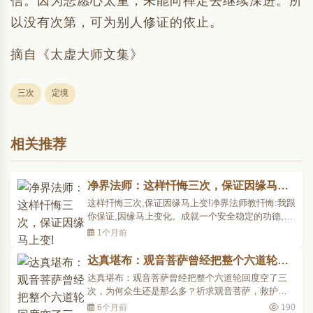
信。因为悲愿心太重，未能向禅定去继续深进。所
以没有次第，可为别人修证的依止。
摘自《太虚大师文集》
三次
定境
相关推荐
净界法师：这样忏悔三次，保证因缘马上
变!
这样忏悔三次,保证因缘马上变!净界法师教忏悔:我跟
你保证,因缘马上变化。成就一个安全稳定的功德,这
个事情也是非常重要。我们看修行有二种人:一种是
1个月前
初学者,一种是老参。初学者,他才不管你安不安稳,初
学者就是他没有功德,他赶快看到什么功德都抢着要,
达真堪布：观音菩萨曾经把整个六道轮回
拜佛也很用功、持戒也很用功、到厨房工作也很用
度空了三次，为何众生还是那么多？
达真堪布：观音菩萨曾经把整个六道轮回度空了三
功,因..
次，为何众生还是那么多？祈求观音菩萨，救护罪
大恶极的我!痛苦不堪的我悲哀哭泣，极力呼唤具有
6个月前
190