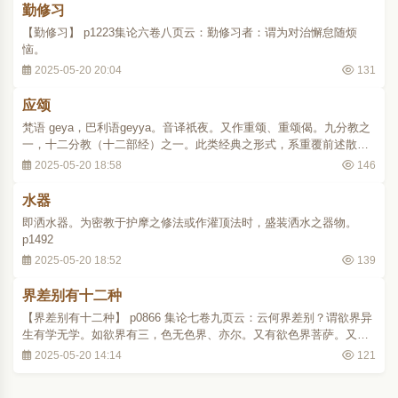
勤修习
【勤修习】 p1223集论六卷八页云：勤修习者：谓为对治懈怠随烦
恼。
2025-05-20 20:04
131
应颂
梵语 geya，巴利语geyya。音译祇夜。又作重颂、重颂偈。九分教之
一，十二分教（十二部经）之一。此类经典之形式，系重覆前述散文
部分，而以韵文表示之。阿毗达磨顺正理论卷四十四（大二九·五九五
2025-05-20 18:58
146
上）：“言应颂者，谓以胜妙缉句言词，随述赞前契经所说。” 盖于九
分教、十二分教中，应颂之形式属于伽..
水器
即洒水器。为密教于护摩之修法或作灌顶法时，盛装洒水之器物。
p1492
2025-05-20 18:52
139
界差别有十二种
【界差别有十二种】 p0866 集论七卷九页云：云何界差别？谓欲界异
生有学无学。如欲界有三，色无色界、亦尔。又有欲色界菩萨。又有
欲界独觉、及不可思议如来，补特伽罗差别故。
2025-05-20 14:14
121