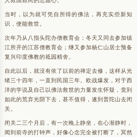
人救国救民的悲愿心。
当时，以为就可凭自所得的佛法，再充实些新知
识，便能救世。
次年乃从八指头陀办僧教育会；冬天又同去参加镇
江所开的江苏僧教育会；继又参加杨仁山居士预备
复兴印度佛教的祗园精舍。
自此以后，就没有依了以前的禅定去修，这样从光
绪三十四年，一直到民国三年。欧战爆发，对于西
洋的学说及自己以佛法救世的力量发生怀疑，觉到
如此的荒弃光阴下去，甚不值得，遂到普陀山去闭
关。
闭关二三个月后，有一次晚上静坐，在心渐静时，
闻到前寺的打钟声，好像心念完全被打断了，冥然