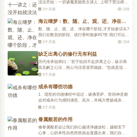
没法开始：一切诸魔莫能胜主讲人: 上明下贤法师主
办：北大禅学社时间：2009年4月25日晚地点：北京
3个月前
109
大学二教407室还没开始就没法开始：一切诸魔莫能
胜今天我们所学的就不像第四地那样，三十七道品
海云继梦：数、随、止、观、还、净在哪
那么详细的去分析它。今天我们所学的是第五菩提
个阶段，才开始参话头？
数、随、止、观、还、净在哪个阶段,才开始参话头?
心，这里就是..
我们在数息的阶段、或行香时能参吗?答:我们可以说
不必一定如何,你认为怎么样好就怎么样好,那个阶段
3个月前
104
都可以。所以数息的阶段,行香的时候也可以参话头,
但是我想这样子是比较不是良好的办法。既然是数
缺乏出离心的修行无有利益
息,意思就是「置心一处」在风门上,那就不要参话头
历代传承祖师曰：“若于轮回不起厌离之心，纵示再
了。你..
高见解之心法，然心与法背道而驰故。”也就是说，
如果内心没有生起出离心，无论我们说自己现前所
3个月前
修学的是远道法相乘，近道金刚乘，还是捷径之道
无上窍诀大圆满，修行皆无有利益。因此，出离心
戒杀有哪些功德
非常重要，时时都要修持出离心。比如说我们每天
1、现世的功德佛经中说过，诸佛菩萨、世间神灵都
早上起床修法..
会对戒杀行为感到满意、高兴，并竭力赞扬戒杀之
人。戒杀还可以消除寿障，延年益寿。有很多人在
3个月前
遭遇寿障之际，会惊恐不安地延请僧众念诵很多仪
轨。其实，念诵仪轨虽有作用，但最奏效的方法，
眷属般若的作用
无疑是戒杀。通过戒杀，就可以遣除所有的寿障。
修眷属般若会让我们的心越清净越放松，越能安下
戒杀之人不仅可..
心来，心的本性自然而然就会显露出来，我们自然