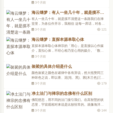
而然就能认识佛性，自然而然就能到达般若经典所
3个月前
讲的“彼岸”之上。眷属般若，是悟道的办法途径。所
谓眷属，原意是亲眷、隶属;这儿取的意思是途径、
海云继梦：有人一坐几十年，就是摸不清
随同。经过这些办法途径，修行自己的身心，然后
楚这一条路
有人一坐几十年，就是摸不清楚这一条路我们在禅
逐步触摸到..
堂里，为各位作开示，我相信 这每一席话，对各位
来讲，都是非常重要的，绝对不能有侥幸的心! 漏掉
3个月前
121
任何一次啊，对你而言，都是很大的损失!当你六根
接触六尘境界的时候，那你起作用，就是从心念产
海云继梦：直探本源单取心体
生来的。你不起作用，心念就不产生；心念一产
直探本源单取心体禅宗的「用心」是直接以心作媒
生，就起作用。..
介，直扣心体，不经心相乃至心用的媒介。「数息
法」中的「用心法」即是注意鼻息长短、粗细、冷
3个月前
热之变化，此注意力即共外道法中的用心法。所以
不是「数息法」不用「心」，只是这些行者在「用
袈裟的具体介绍是什么
心」中不自知而已！此用心于息长息短的标的，在
颜色袈裟之颜色在诸律中各有异说，然大抵赞同三
北传佛教里，其用..
种坏色之说，即以青、泥(皂、黑)、茜(木兰色)三种
为袈裟之如法色(或谓若青、若黑、若木兰色)。四分
3个月前
179
律删繁补阙行事钞卷下一复举青、黄、赤、白、黑
五方正色与绯、红、紫、绿、硫黄等五方间色为不
净土法门与禅宗的念佛有什么区别
如法色。然大比丘三千威仪卷下、舍利弗问经等更
佛陀慈悲，用不同的法门接引我们。在高智慧的状
说五部衣色殊..
态里，宇宙观相对来说是比较恒常的。就像海洋深
处的水跟表面的水性质虽然一样，但是海洋表面波
3个月前
144