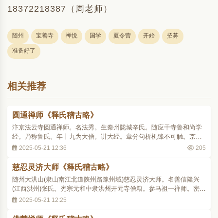
18372218387（周老师）
随州
宝善寺
禅悦
国学
夏令营
开始
招募
准备好了
相关推荐
圆通禅师《释氏稽古略》
汴京法云寺圆通禅师。名法秀。生秦州陇城辛氏。随应干寺鲁和尚学
经。乃称鲁氏。年十九为大僧。讲大经。章分句析机锋不可触。京洛
著闻。怪圭峰学禅。唯敬北京天钵元禅师。元雅号元华严。恨元不讲
2025-05-21 12:36
205
曰。教尽佛意如元公者不应远教。禅非佛意如圭峰者不应学禅。世尊
教外以法私大迦叶者吾不信也。谓同列曰。我..
慈忍灵济大师《释氏稽古略》
随州大洪山(隶山南江北道陕州路豫州域)慈忍灵济大师。名善信隆兴
(江西洪州)张氏。宪宗元和中隶洪州开元寺僧籍。参马祖一禅师。密契
心要。敬宗宝历二年抵随州太湖山侧居焉。属时亢旱乡人张武陵具羊
2025-05-21 12:25
豕以祈湖龙。师见而悲之曰。害命济命。重增乃罪。可且勿杀。小须
三日。吾为尔祈。师即入山北之岩穴宴坐冥..