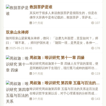
涛汹涌，无风三尺浪，一千米以下的海水却纹丝不
动，最多随着洋流平稳地流动。佛陀不忍众生苦，
救脱菩萨是谁
就是要把我们这些苦海轮回的众生带到那种相对平
其实对于很多人来说救脱菩萨是很陌生的，但是在
静、安乐的世界。..
佛学大辞典中是有记载的，救脱菩萨，菩萨名。
《七佛八菩萨所说神咒经》中，救脱菩萨列为八大
3个月前
107
菩萨之第四。经云，此菩萨说大陀罗尼，“消众毒
药，拔济众生，出于生死”。 此菩萨以救人病苦，脱
双泉山永禅师
离灾难而得名。七佛八菩萨所说大陀罗尼神咒经卷
随州双泉山梁家庵永禅师，僧问：「达磨九年面壁，意旨如何？」师
一列之为八大菩..
曰：「睡不著。」师问护国长老：「随阳一境，是男是女，各伸一
问，问问各别。长老将何祗对？」国以手空中画一圆相，师曰：「谢
2025-05-21 06:41
178
长老慈悲。」国曰：「不敢。」师低头不顾。问：「如何得顿息诸缘
去？」师曰：「雪上更加霜。」..
周叔迦：唯识研究 第十一章 四缘
唯识研究周叔迦第十一章 四缘人生宇宙的显现，便
是阿赖耶识种子生现行，现行熏习成种的循环功
能。所显现的有「心法、色法」的不同。何以会有
3个月前
119
如是的显现呢?原来有四种因素，这四种因素叫做
「四缘」。这缘字在中国旧有的训诂上，是说一种
周叔迦：唯识研究 第四章 五蕴与百法的关
行动，顺着某一种事的边际而行动的叫做「缘」。
系
唯识研究周叔迦第四章 五蕴与百法的关系这百法是
譬如人爬上树叫「缘..
在唯识哲学发展以后，对于心理逐渐的分析而成立
的。在佛经中并未曾详细的提到。佛经中所解释的
3个月前
143
只是「五蕴」。蕴是积聚的意思，就是宇宙以及人