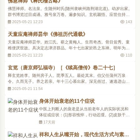
佛慧禅师《释氏稽古略》
佛慧禅师。名法泉。生随州时氏(随州隶峡州路荆湖北道)。幼岁出家。
群书博览过目成诵。雅号泉万卷。遍参知识。玄机颖悟。应世住持。
屡迁太刹。住蒋山日 (江东建康)因雪上堂。召大众曰。还有过得此色
2025-05-21 12:23
143
者么。良久曰。文殊笑普贤嗔。眼里无筋一世贫。相逢尽道休官去。
林下何曾见一人。上堂。快人一言。快马..
天童应庵禅师昙华《佛祖历代通载》
天童应庵禅师昙华。姓江氏。蕲之黄梅人。生而奇杰。骨目耸秀。童
稚便厌世故。具决定志津济群品。年十七出家於邑之东禅。明年为大
僧。又明年杖锡参方首谒随州水南遂和上。染指法味。乃上云居。圆
2025-05-21 12:23
110
悟禅师一见拊劳。痛与提策。以为法故服劳难事。趋走唯恐居后。会
悟入蜀。指似往见彰教隆于宣。隆其子也。隆..
玄览（唐京师弘福寺）［《续高僧传》卷二十七］
释玄览姓李。随州房子人。毘季五人。最处其末。伯父任蒲州万泉
令。久而无子。养之若亲。年十三心慕出家。深见俗过。遂逃迸山
谷。北达汾州超禅师所。见其言情博远。即依而出家。令既失之。遣
2025-05-21 11:54
人罗捕。虽复藏窜不免捉获。口云身属伯耳。心属诸佛。终无俗志。
愿深照也。伯乃愍而放之。贞观年初入京蒙度。配..
身体开始衰老的11个症状
中医上判断人的衰老是从当前老年人的实际状况和
体征或症状：(1)形容憔悴，行动迟缓。(2)皮肤干
燥，弹性差，尤以脸部为甚。有的可出现老年斑。
17天前
(3)精神萎靡，经常困顿欲睡，但睡眠不实。(4)视
力、味觉均差。牙齿松动，消化吸收功能减退。(5)
祥和人生从嘴开始，现代生活方式与素食
尿液颇多，大便时溏时秘，排便无力。(6)脉象微弱