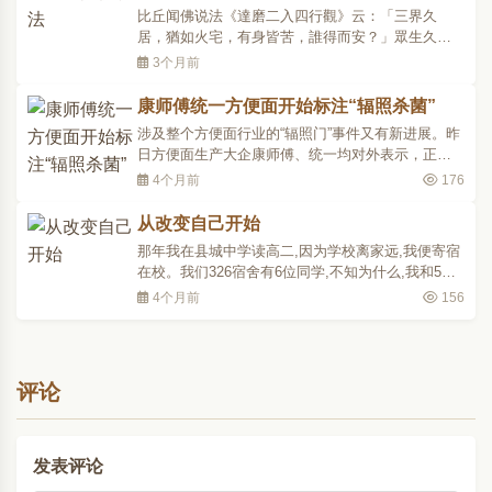
我」的观点，并略作探究。二、「即蕴我」的主张
比丘闻佛说法《達磨二入四行觀》云：「三界久
由离诸蕴无我故，我..
居，猶如火宅，有身皆苦，誰得而安？」眾生久處
生死火宅中，熱惱煎逼，無有清涼，不得出離。有
3个月前
智之人，莫為俗世假相所縛，當急捨離，堅持其
心，勤求出道，方能永斷生死，常住快樂。佛陀在
康师傅统一方便面开始标注“辐照杀菌”
罗阅祇耆闍崛山时，一日，城中有五十位长者子亲
涉及整个方便面行业的“辐照门”事件又有新进展。昨
诣佛所，礼拜佛陀，并..
日方便面生产大企康师傅、统一均对外表示，正在
全国市场陆续更换标注有“辐照杀菌”字样的新包装。
4个月前
176
按照国家规定，经过辐照处理的食品在外包装上应
该标注出辐照标志。但方便面配料包中含脱水蔬菜
从改变自己开始
等原料，供应商采用辐照消毒是普遍现象，在整个
那年我在县城中学读高二,因为学校离家远,我便寄宿
方便面..
在校。我们326宿舍有6位同学,不知为什么,我和5位
室友难以“合拍”。他。他们的生活习惯让我难以接受,
4个月前
156
当我提出自己的建议后,他们便会“群起而攻之”。有什
么活动,他们也从不让我参加,我感到自己被孤立了。
在和一位室友意见发生分歧,大吵一顿之后,我决定..
评论
发表评论