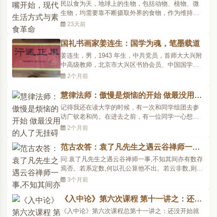
革命
民以食为天，地球上的生物，包括动物、植物、微
迟缓无力，舌质..
生物，均需要靠不断摄取外界的食物，作为维持生
命的能量及营养来源。在所有生物种类中，又以人
23天前
类所摄取的食物种类最繁杂。人类早期为了维持生
命，主要吃些野果、根、茎作为摄食的主要来源，
国礼书画家姜连生：国学为魂，笔墨载道
随后慢慢演变，以火烤野生动物，进一步到煮熟各
姜连生，男，1943 年生，中共党员，首师大大兴附
类食物来滋养身体..
中高级教师，北京市大兴区书协会员、中国国学书
协理事、北京华韵诗联书画院研究员、国际书协会
2个月前
员，央视星光影视园特聘书画家与编辑，国礼书画
名家。一、坎坷砺志，自强不息先生自幼历经磨
慧律法师：傲慢是烦恼的开始 做最没用的
难：一岁随父母逃荒，八岁丧母，17 岁丧父。然逆
人了无挂碍
记得我还在读大学的时候，有一次和同学组团去参
境自强，1959 年..
访广钦老和尚。在进去之前，有一位同学一心想要
和广钦老和尚辩。一进门，尚末开口，广钦老和尚
2个月前
就对他说：你不要说，先听我说，你想说什么我都
知道，辩论不好！这位同学一听，吓得不敢出声，
范古农答：袁了凡先生之遇云谷禅师一事,
他心想：我在想什么，广钦老和尚怎么会知道呢？
不知其间亦有数存焉否
问:袁了凡先生之遇云谷禅师一事,不知其间亦有数存
老和尚接著说：辩..
焉否。若系定数,何以孔公算他不出。若云非数,则何
以解于万事皆有定数之定理。范古农答:言数言命均
3个月前
落边际,故不能范围万法。惟佛说诸法缘生,依因缘之
若何而发生变化,非有定量也。若就能知一边而言,凡
《入中论》第六次课程 第十一讲之：还没
夫以推测知,圣人以神通知。又惟佛知最尽。定数者,
开始就没法开始：一切诸魔莫能胜
《入中论》第六次课程总第十一讲之：还没开始就
即就..