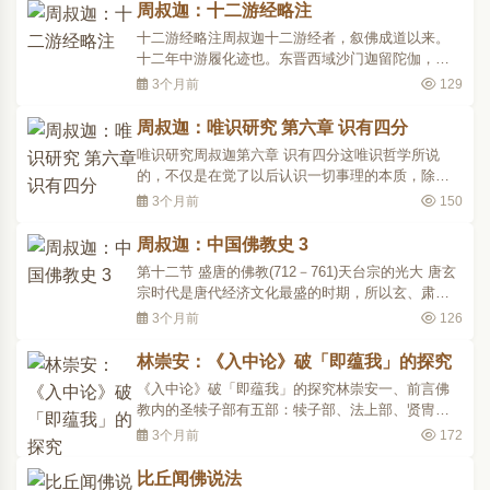
生都是总由五类的法积集而成的。这五类之中不能
周叔迦：十二游经略注
说那一类或那一法是我，那一类或那一法是我所有
十二游经略注周叔迦十二游经者，叙佛成道以来。
的；何况宇宙与..
十二年中游履化迹也。东晋西域沙门迦留陀伽，于
太元十七年译。全经大文分六：一明瞿昙姓氏源
3个月前
129
流，有三：初明姓氏起源，昔阿僧只劫时，阿僧只
者，此云无央数，为数之极也。劫者，梵云劫簸，
周叔迦：唯识研究 第六章 识有四分
此云长时。世界一朝成住坏空为一大劫。菩萨为国
唯识研究周叔迦第六章 识有四分这唯识哲学所说
王，菩萨者，具云菩..
的，不仅是在觉了以后认识一切事理的本质，除识
以外无他物。即使在凡夫的思想作为上也仅是自己
3个月前
150
识的了别，与一切事理的本质毫不相干。为了解释
识的了别作用究竟如何?所以要仔细的研究，这研究
周叔迦：中国佛教史 3
在唯识哲学的历史上是古今不同的。有说识的作用
第十二节 盛唐的佛教(712－761)天台宗的光大 唐玄
是单纯的，说是识..
宗时代是唐代经济文化最盛的时期，所以玄、肃二
宗五十年间称为盛唐。初唐时佛教思想界中是以慈
3个月前
126
恩宗、贤首宗、禅宗占主流地位。天台宗自创始于
北齐慧文，发展于南岳慧思，大成于天台智顗，结
林崇安：《入中论》破「即蕴我」的探究
集于章安灌顶，人唐以后经智威、慧威、玄朗三世
《入中论》破「即蕴我」的探究林崇安一、前言佛
相承，都只局处..
教内的圣犊子部有五部：犊子部、法上部、贤冑
部、六城部、正量部。圣犊子部的一个重要主张是
3个月前
172
「即蕴我」。此处依据月称菩萨的《入中论》配合
宗喀巴大师的《入中论善显密意疏》来驳斥「即蕴
比丘闻佛说法