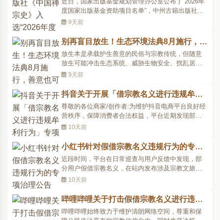
近日，国家出版基金规划管理办公室公布了“2026年
度国家出版基金资助项目名单”，中州古籍出版社
《中国禅宗史》入选。《中国禅宗史》内容简介
9天前
《中国禅宗史》是一部反映中国禅宗历史全貌的原
创学术著作。展示了自南朝..
别再盲目放生！生态环境法典8月施行，善
意也可能触碰法律红线
放生本是承载护生善意的民俗与宗教传统，但随意
放生可能冲击生态系统、威胁生物安全、扰乱居民
生活，早已超出个人善行的范畴。2026年8月15日即
9天前
将施行的《中华人民共和国生态环境法典》，将放
生规范正式纳入生态保护..
抖音关于开展「借宗教名义进行违规牟利
行为」专项治理公告
尊敬的各位商家/创作者:为维护抖音电商平台良好经
营秩序，保障消费者合法权益，平台近期发现部分
创作者、商家在直播、短视频、商品详情页、飞
10天前
鸽、营销话术等场景中，存在借宗教名义、宗教元
素或宗教活动进行违规商品..
小红书针对假借宗教名义违规行为的专项
治理公告
近段时间，平台在日常巡查与用户反馈中发现，部
分用户假借宗教名义，在站内发布涉及宗教文旅产
品和服务的违规内容，包括营销虚假寺庙墓地、
10天前
以"禅修营"为噱头诱导高价消费、营销具有功效的所
谓寺庙文创、违规售卖宗教..
哔哩哔哩关于打击假借宗教名义进行违规
营销行为的专项治理公告
哔哩哔哩始终致力于维护清朗网络空间，尊重和保