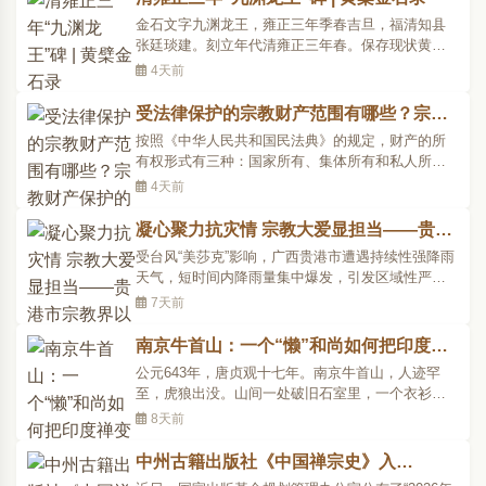
金石文字九渊龙王，雍正三年季春吉旦，福清知县
张廷琰建。刻立年代清雍正三年春。保存现状黄檗
山九渊潭。考释解读据明崇祯《黄檗寺志》记载，
4天前
黄檗山共有九潭，“龙潭”为第一潭，也叫“龙湫”。南
宋咸淳二年（1266）..
受法律保护的宗教财产范围有哪些？宗教
财产保护的有关规定
按照《中华人民共和国民法典》的规定，财产的所
有权形式有三种：国家所有、集体所有和私人所
有。与之衔接，《宗教事务条例》第四十九条规
4天前
定：“宗教团体、宗教院校、宗教活动场所对依法占
有的属于国家、集体所有的财..
凝心聚力抗灾情 宗教大爱显担当——贵港
市宗教界以实际行动践行宗教中国化
受台风“美莎克”影响，广西贵港市遭遇持续性强降雨
天气，短时间内降雨量集中爆发，引发区域性严重
洪涝灾害。辖区多处乡镇村庄出现大面积积水内
7天前
涝，大片农田作物被洪水浸泡损毁，乡村道路、水
利管网等基础设施遭到不..
南京牛首山：一个“懒”和尚如何把印度禅
变成了中国禅？
公元643年，唐贞观十七年。南京牛首山，人迹罕
至，虎狼出没。山间一处破旧石室里，一个衣衫简
朴的僧人盘腿而坐，面容枯槁，却神色安然。洞
8天前
外，一条碗口粗的大蟒盘踞石室前，目如星火，举
头扬威。樵夫远远望见，吓得..
中州古籍出版社《中国禅宗史》入
选“2026年度国家出版基金资助项目名单”