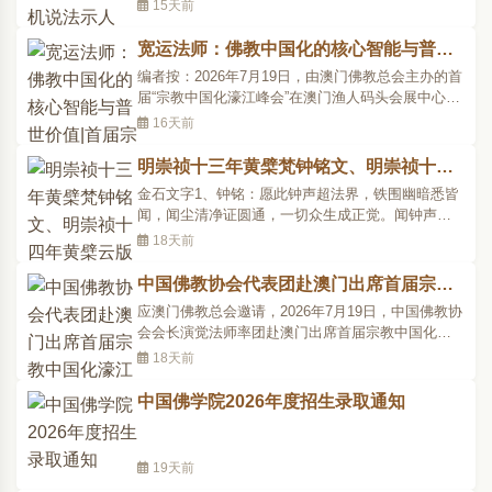
机说法示人也。断断不可会作谦词。夫圣人之心，
15天前
犹如明镜。空空洞洞，了无一物，有何所知？鄙夫
致问，如胡来汉来。叩两端..
宽运法师：佛教中国化的核心智能与普世
价值|首届宗教中国化濠江峰会
编者按：2026年7月19日，由澳门佛教总会主办的首
届“宗教中国化濠江峰会”在澳门渔人码头会展中心开
幕。本届峰会以“本土智慧与世界回响”为主题，来自
16天前
30个国家和地区的宗教界代表、专家学者齐聚一
堂，聚焦宗教中国..
明崇祯十三年黄檗梵钟铭文、明崇祯十四
年黄檗云版铭文 | 黄檗金石录
金石文字1、钟铭：愿此钟声超法界，铁围幽暗悉皆
闻，闻尘清净证圆通，一切众生成正觉。闻钟声，
烦恼轻。智慧长，菩提生。离地狱，出火坑。愿成
18天前
佛，度众生。唵伽罗帝耶莎婆诃。都率稳山？黄檗
山万福禅寺，元至正三十..
中国佛教协会代表团赴澳门出席首届宗教
中国化濠江峰会
应澳门佛教总会邀请，2026年7月19日，中国佛教协
会会长演觉法师率团赴澳门出席首届宗教中国化濠
江峰会，并开展友好交流活动。本届峰会以“本土智
18天前
慧与世界回响”为主题，来自30个国家和地区的宗教
界代表、专家学者齐..
中国佛学院2026年度招生录取通知
19天前