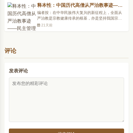
释本性：中国历代高僧从严治教事迹——
民主管理
编者按：在中华民族伟大复兴的新征程上，全面从
严治教是宗教健康传承的根基，亦是坚持我国宗教
中国化方向的实践路径。自古以来，中国佛教高僧
21天前
以戒为师、以德为本，将从严治教的精神融入修行
与弘法之中，为后世树立了..
评论
发表评论