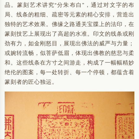
品。篆刻艺术讲究“分朱布白”，通过对文字的布
局、线条的粗细、疏密等元素的精心安排，营造出
独特的艺术效果。佛缘之路通关宝牒上的法印，在
篆刻技艺上展现出了高超的水准。印文的线条或刚
劲有力，如金刚怒目，展现出佛法的威严与力量；
或婉转流畅，似菩萨低眉，体现出佛教的慈悲与柔
和。这些线条在方寸之间游走，构成了一幅幅精妙
绝伦的图案，每一处转折、每一个停顿，都蕴含着
篆刻者的匠心独运。