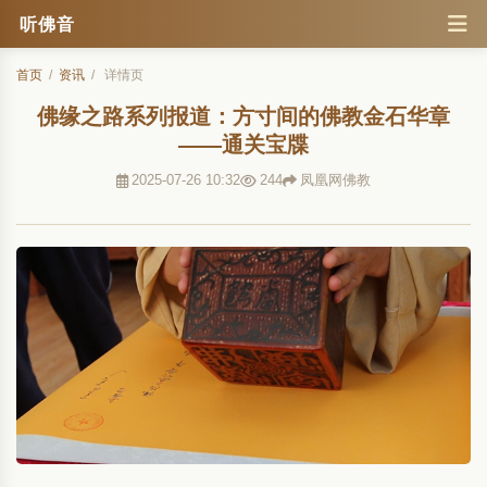
听佛音
首页
/
资讯
/
详情页
佛缘之路系列报道：方寸间的佛教金石华章
——通关宝牒
2025-07-26 10:32
244
凤凰网佛教