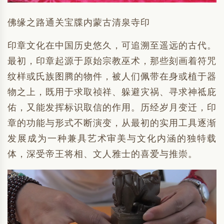
佛缘之路通关宝牒内蒙古清泉寺印
印章文化在中国历史悠久，可追溯至遥远的古代。
最初，印章起源于原始宗教巫术，那些刻画着符咒
纹样或氏族图腾的物件，被人们佩带在身或植于器
物之上，既用于求取祯祥、躲避灾祸、寻求神祗庇
佑，又能发挥标识取信的作用。历经岁月变迁，印
章的功能与形式不断演变，从最初的实用工具逐渐
发展成为一种兼具艺术审美与文化内涵的独特载
体，深受帝王将相、文人雅士的喜爱与推崇。