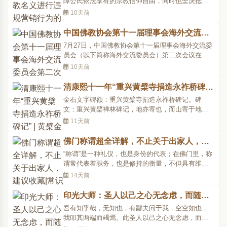
障公民依法享有的宗教信仰自由，同时也坚决抵制
任何假借宗教名义扰乱网络秩序、侵害用户权益的
10天前
违法违规行为。近期，平台在日常巡查及用户反馈
中发现，部分用户假借宗教..
中国佛教协会第十一届理事会海外交流委
员会第二次会议在上海举行
7月27日，中国佛教协会第十一届理事会海外交流委
员会（以下简称海外交流委员会）第二次会议在上
海举行。中国佛教协会会长演觉法师出席会议并讲
10天前
话。会议以习近平新时代中国特色社会主义思想特
别是习近平外交思想为指..
清康熙十一年“重兴黄檗寺捐造永祚桥碑
记” | 黄檗金石录
金石文字碑额：重兴黄檗寺捐造永祚桥碑记。碑
文：重兴黄檗禅林碑记，地亦寄也，而山寄于地。
凡山之所有，寄于山者也。而寄于山者，又寄于
11天前
人。黄檗所寄，以……圆禅师薙草此山，乃径趋阙
下，请以法藏镇之，八载而殇。..
佛门称谓超全详解，不止关于出家人，建
议收藏|常识科普
“称谓”是一种礼仪，也是身份的代表；在佛门里，称
谓常代表着职务，也是修持的衡量，不但具有维系
佛门纲常伦理的功用，从中更透露出无限的佛法妙
14天前
谛。图片来源：凤凰网佛教文化 摄影：闫秀勇一般
人以为，出了家就是..
印光大师：圣人以己之心无念虑，而随机
说法示人
吾有知乎哉，无知也，有鄙夫问于我，空空如也，
我叩其两端而竭焉。此圣人以己之心无念虑，而随