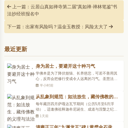
上一篇：云居山真如禅寺第二届“真如禅·禅林笔鉴”书
法抄经班报名中
下一篇：出家有风险吗？温金玉教授：风险太大了
最近更新
身为居士，要避开这十种习气
学佛本是为了降伏烦恼、长养慈悲，可若不善用其
心，反而会把修行变成令人远离的习气。圣慧法师
总结了十种令人讨厌的居士模样，每一面都是一面
半小时前
镜子——与其说是“讨厌别人”，不如说是借以返观自
己。有则改之，无则加..
从乱象到规范：如法放生，藏传佛教的义
理与法治践行
每年藏历四月萨嘎达瓦节期间（公历5月至6月浮
动），适逢佛祖释迦牟尼诞生、成道与涅槃之纪
念，藏传佛教信教群众常集中举行放生等善行以积
1天前
累功德。此种源于慈悲的初衷固然可贵，然现实之
中屡现“好心办坏事”之情形：..
清雍正三年“九渊龙王”碑 | 黄檗金石录