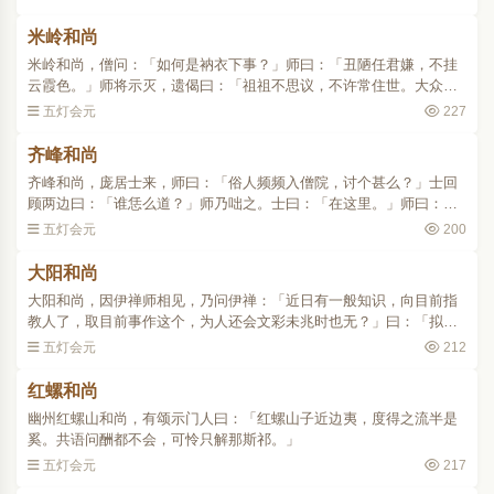
米岭和尚
米岭和尚，僧问：「如何是衲衣下事？」师曰：「丑陋任君嫌，不挂
云霞色。」师将示灭，遗偈曰：「祖祖不思议，不许常住世。大众审
思惟，毕竟秖这是。」言讫而寂。..
五灯会元
227
齐峰和尚
齐峰和尚，庞居士来，师曰：「俗人频频入僧院，讨个甚么？」士回
顾两边曰：「谁恁么道？」师乃咄之。士曰：「在这里。」师曰：
「莫是当阳道么？」士曰：「背后底[渐/耳]。」师回首。曰：「看！
五灯会元
200
看！」士曰：「草贼大..
大阳和尚
大阳和尚，因伊禅师相见，乃问伊禅：「近日有一般知识，向目前指
教人了，取目前事作这个，为人还会文彩未兆时也无？」曰：「拟向
这里致一问，不知可否？」师曰：「答汝已了，莫道可否。」曰：
五灯会元
212
「还识得目前也未？」师..
红螺和尚
幽州红螺山和尚，有颂示门人曰：「红螺山子近边夷，度得之流半是
奚。共语问酬都不会，可怜只解那斯祁。」
五灯会元
217