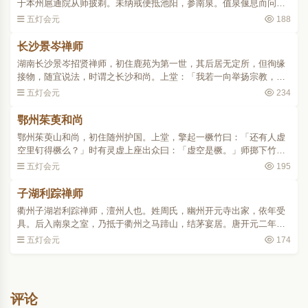
于本州扈通院从师披剃。未纳戒便抵池阳，参南泉。值泉偃息而问
曰：「近离甚处？」师曰：「瑞像。」泉曰：「还见瑞像么？」师
五灯会元
188
曰：「不见瑞像，只见卧如..
长沙景岑禅师
湖南长沙景岑招贤禅师，初住鹿苑为第一世，其后居无定所，但徇缘
接物，随宜说法，时谓之长沙和尚。上堂：「我若一向举扬宗教，法
堂里须草深一丈。事不获已，向汝诸人道：尽十方世界是沙门眼，尽
五灯会元
234
十方世界是沙门全身，..
鄂州茱萸和尚
鄂州茱萸山和尚，初住随州护国。上堂，擎起一橛竹曰：「还有人虚
空里钉得橛么？」时有灵虚上座出众曰：「虚空是橛。」师掷下竹，
便下座。赵州到云居，居曰：「老老大大，何不觅个住处？」曰：
五灯会元
195
「甚么处住得？」居曰：..
子湖利踪禅师
衢州子湖岩利踪禅师，澶州人也。姓周氏，幽州开元寺出家，依年受
具。后入南泉之室，乃抵于衢州之马蹄山，结茅宴居。唐开元二年，
邑人翁迁贵施山下子湖创院，师于门下立牌曰：「子湖有一只狗，上
五灯会元
174
取人头，中取人心，下..
评论