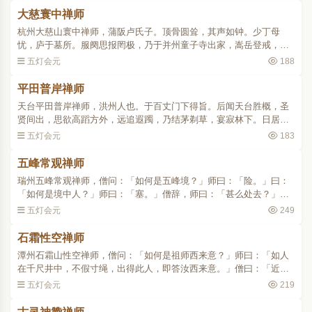
大慈寰中禅师
杭州大慈山寰中禅师，蒲阪卢氏子。顶骨圆耸，其声如钟。少丁母
忧，庐于墓所。服阕思报罔极，乃于并州童子寺出家，嵩岳登戒，习
诸律学。后参百丈，受心印。辞往南岳常乐寺，结茅于山顶。一日，
五灯会元
188
南泉至。」问：「如何是..
平田普岸禅师
天台平田普岸禅师，洪州人也。于百丈门下得旨。后闻天台胜概，圣
贤间出，思欲高蹈方外，远追遐躅，乃结茅剃草，宴寂林下。日居月
诸，为四众所知，创平田禅院居之。上堂：「神光不昧，万古徽猷。
五灯会元
183
入此门来，莫存知解。..
五峰常观禅师
瑞州五峰常观禅师，僧问：「如何是五峰境？」师曰：「险。」曰：
「如何是境中人？」师曰：「塞。」僧辞，师曰：「甚么处去？」
曰：「台山去。」师竖起一指曰：「若见文殊了，却来这里与汝相
五灯会元
249
见。」僧无语。师问：「僧..
石霜性空禅师
潭州石霜山性空禅师，僧问：「如何是祖师西来意？」师曰：「如人
在千尺井中，不假寸绳，出得此人，即答汝西来意。」僧曰：「近日
湖南畅和尚出世，亦为人东语西话。」师唤沙弥，拽出这死尸著。
五灯会元
219
﹝沙弥即仰山。山后问耽..