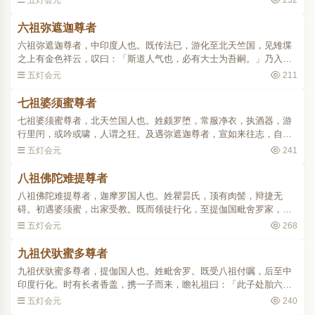
五灯会元
232
者，法无尽也。日从屋出..
六祖弥遮迦尊者
六祖弥遮迦尊者，中印度人也。既传法已，游化至北天竺国，见雉堞
之上有金色祥云，叹曰：「斯道人气也，必有大士为吾嗣。」乃入
城，于阛阓间有一人手持酒器，逆而问曰：「师何方来？欲往何
五灯会元
211
所？」祖曰：「从自心来，欲..
七祖婆须蜜尊者
七祖婆须蜜尊者，北天竺国人也。姓颇罗堕，常服净衣，执酒器，游
行里闬，或吟或啸，人谓之狂。及遇弥遮迦尊者，宣如来往志，自省
前缘，投器出家，受法行化。至迦摩罗国，广兴佛事。于法座前，忽
五灯会元
241
有智者自称：「我名佛..
八祖佛陀难提尊者
八祖佛陀难提尊者，迦摩罗国人也。姓瞿昙氏，顶有肉髻，辩捷无
碍。初遇婆须蜜，出家受教。既而领徒行化，至提伽国毗舍罗家，见
舍上有白光上腾，谓其徒曰：「此家有圣人，口无言说，真大乘器。
五灯会元
268
不行四衢，知触秽耳。」..
九祖伏驮蜜多尊者
九祖伏驮蜜多尊者，提伽国人也。姓毗舍罗。既受八祖付嘱，后至中
印度行化。时有长者香盖，携一子而来，瞻礼祖曰：「此子处胎六十
岁，因号难生。尝会一仙者，谓此儿非凡，当为法器。今遇尊者，可
五灯会元
240
令出家。」祖即与落发..