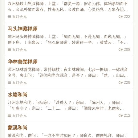
袁州杨岐山甄叔禅师，上堂：「群灵一源，假名为佛。体竭形销而不
灭，金流朴散而常存。性海无风，金波自涌。心灵绝兆，万象齐照。
体斯理者，不言而遍历沙界，不用而功益玄化。如何背觉，反合尘
五灯会元
222
劳？于阴界中，妄自囚执..
马头神藏禅师
磁州马头峰神藏禅师，上堂：「知而无知，不是无知，而说无知。」
便下座。﹝南泉云：「恁么依师道，妙道得一半。」黄檗云：「不是
南泉驳他，要圆前话。」﹞..
五灯会元
208
华林善觉禅师
潭州华林善觉禅师，常持锡杖，夜出林麓间。七步一振锡，一称观音
名号。夹山问：「远闻和尚念观音，是否？」师曰：「然。」山曰：
「骑却头时如何？」师曰：「出头即从汝骑，不出头骑甚么？」山无
五灯会元
229
对。僧参，方展坐具。..
水塘和尚
汀州水塘和尚，问归宗：「甚处人？」宗曰：「陈州人。」师曰：
「年多少？」宗曰：「二十二。」师曰：「阇黎未生时，老僧去
来。」宗曰：「和尚几时生？」师竖起拂子。宗曰：「这个岂有生
五灯会元
212
邪？」师曰：「会得即无生。」..
蒙溪和尚
蒙溪和尚，僧问：「一念不生时如何？」师良久。僧便礼拜。师曰：