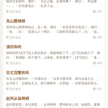
镇州万岁和尚，僧问：「大众云集，合谭何事？」师曰：「序品第
一。」﹝归宗柔别云：「礼拜了去。」
五灯会元
201
东山慧禅师
洪州东山慧禅师游山，见一岩。僧问：「此岩还有主也无？」师曰：
「有。」曰：「是甚么人？师曰：「三家村里觅甚么？」曰：「如何
是岩中主？」师曰：「汝还气急么？」小师行脚回，师问：「汝离吾
五灯会元
202
在外多少时邪？」曰：..
清田和尚
清田和尚与[王*舀]上座煎茶次，师敲绳床三下，[王*舀]亦敲三下。师
曰：「老僧敲，有个善巧。上座敲，有何道理？」[王*舀]曰：「某甲
敲，有个方便。和尚敲作么生？」师举起盏子，[王*舀]曰：「善知识
五灯会元
200
眼应须恁么。」茶..
百丈涅槃和尚
百丈山涅槃和尚，一日谓众曰：「汝等与我开田，我与汝说大义。」
众开田了，归请说大义。师乃展两手，众罔措。﹝洪觉范林间录云：
「百丈第二代法正禅师，大智之高弟。其先尝诵涅槃经，不言姓名、
五灯会元
221
时呼为涅槃和尚。住成..
赵州从谂禅师
赵州观音院﹝亦曰东院。﹞从谂禅师，曹州郝乡人也。姓郝氏。童稚