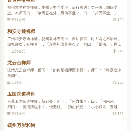
古灵神赞禅师
福州古灵神赞禅师，本州大中寺受业，后行脚遇百丈开悟，却回受
业。本师问曰：「汝离吾在外，得何事业？」曰：「并无事业。」遂
遣执役。一日，因澡身命师去垢，师乃拊背曰：「好所佛堂而佛不
五灯会元
189
圣。」本师回首视之，师曰..
和安寺通禅师
广州和安寺通禅师，婺州双林寺受业。自幼寡言，时人谓之不语通。
因礼佛次，有禅者问：「座主礼底是甚么？」师曰：「是佛。」禅者
乃指像曰：「这个是何物？」师无对。至夜，具威仪礼问：「今日所
五灯会元
217
问，某甲未知意旨如何..
龙云台禅师
江州龙云台禅师，僧问：「如何是祖师西来意？」师曰：「昨夜栏中
失却牛。」
五灯会元
205
卫国院道禅师
京兆卫国院道禅师，新到参，师问：「何方来？」曰：「河南来。」
师曰：「黄河清也未？」僧无对。﹝沩山代云：「小小狐儿，要过但
过，用疑作甚么。」﹞师不安，不见客。有人来谒。乃曰：「久聆和
五灯会元
183
尚道德，忽承法体违和..
镇州万岁和尚