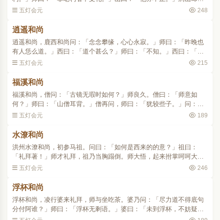
问：「如何是古佛心？」师曰：「即汝心是。」山曰：「虽然如此，
五灯会元
248
犹是某甲疑处。」师曰：..
逍遥和尚
逍遥和尚，鹿西和尚问：「念念攀缘，心心永寂。」师曰：「昨晚也
有人恁么道。」西曰：「道个甚么？」师曰：「不知。」西曰：「请
和尚说。」师以拂子蓦口打，西拂袖便出。师召众曰：「顶门上著
五灯会元
215
眼。」..
福溪和尚
福溪和尚，僧问：「古镜无瑕时如何？」师良久。僧曰：「师意如
何？」师曰：「山僧耳背。」僧再问，师曰：「犹较些子。」问：
「如何是自己？」师曰：「你问甚么？」曰：「岂无方便？」师曰：
五灯会元
189
「你适来问甚么？」曰：「..
水潦和尚
洪州水潦和尚，初参马祖。问曰：「如何是西来的的意？」祖曰：
「礼拜著！」师才礼拜，祖乃当胸蹋倒。师大悟，起来拊掌呵呵大笑
曰：「也大奇，也大奇！百千三昧无量妙义，秖向一毫头上，识得根
五灯会元
246
源去。」礼谢而退。住后..
浮杯和尚
浮杯和尚，凌行婆来礼拜，师与坐吃茶。婆乃问：「尽力道不得底句
分付阿谁？」师曰：「浮杯无剩语。」婆曰：「未到浮杯，不妨疑
著。」师曰：「别有长处，不妨拈出。」婆敛手哭曰：「苍天中更添