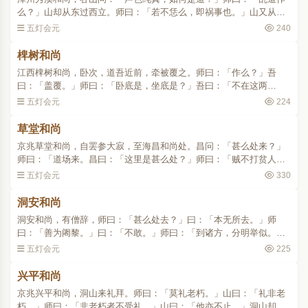
么？」山却从东过西立。师曰：「若不恁么，即祸事也。」山又从西
过东立。师乃下禅床，方行两步，被谷山捉住。曰：「声色纯真，事
五灯会元
240
作么生？」师便打一掌..
椑树和尚
江西椑树和尚，卧次，道吾近前，牵被覆之。师曰：「作么？」吾
曰：「盖覆。」师曰：「卧底是，坐底是？」吾曰：「不在这两
处。」师曰：「争奈盖覆何？」吾曰：「莫乱道。」师向火次，吾
五灯会元
224
问：「作么？」师曰：「和合。..
草堂和尚
京兆草堂和尚，自罢参大寂，至海昌和尚处。昌问：「甚么处来？」
师曰：「道场来。昌曰：「这里是甚么处？」师曰：「贼不打贫人
家。」僧问：「未有一法时，此身在甚么处？」师作一圆相，于中书
五灯会元
330
「身」字。..
洞安和尚
洞安和尚，有僧辞，师曰：「甚么处去？」曰：「本无所去。」师
曰：「善为阇黎。」曰：「不敢。」师曰：「到诸方，分明举似。」
僧侍立次，师问：「今日是几？」曰：「不知。」师曰：「我却记
五灯会元
225
得。」曰：「今日是几？」..
兴平和尚
京兆兴平和尚，洞山来礼拜。师曰：「莫礼老朽。」山曰：「礼非老
朽。」师曰：「非老朽者不受礼。」山曰：「他亦不止。」洞山却