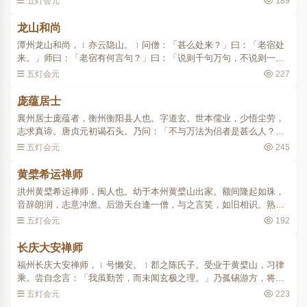
五灯会元
189
冤苦。」师无语。婆曰：..
龙山和尚
潭州龙山和尚，﹝亦云隐山。﹞问僧：「甚么处来？」曰：「老宿处
来。」师曰：「老宿有何言句？」曰：「说则千句万句，不说则一字
也无。」师曰：「恁么则蝇子放卵。」僧礼拜，师便打。洞山与密师
五灯会元
227
伯经由，见溪流菜叶，..
庞蕴居士
襄州居士庞蕴者，衡州衡阳县人也。字道玄。世本儒业，少悟尘劳，
志求真谛。唐贞元初谒石头。乃问：「不与万法为侣者是甚么人？」
头以手掩其口，豁然有省。后与丹霞为友。一日，石头问曰：「子见
五灯会元
245
老僧以来，日用事作么..
黄檗希运禅师
洪州黄檗希运禅师，闽人也。幼于本州黄檗山出家。额间隆起如珠，
音辞朗润，志意冲澹。后游天台逢一僧，与之言笑，如旧相识。熟视
之，目光射人，乃偕行。属涧水暴涨，捐笠植杖而止。其僧率师同
五灯会元
192
渡，师曰：「兄要渡自渡..
长庆大安禅师
福州长庆大安禅师，﹝号懒安。﹞郡之陈氏子。受业于黄檗山，习律
乘。尝自念言：「我虽勤苦，而未闻玄极之理。」乃孤锡游方，将往
洪井，路出上元。逢一老父谓师曰：「师往南昌，当有所得。」师即
五灯会元
223
造百丈，礼而问曰：「..