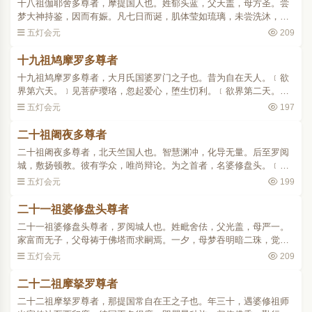
十八祖伽耶舍多尊者，摩提国人也。姓郁头蓝，父天盖，母方圣。尝
梦大神持鉴，因而有娠。凡七日而诞，肌体莹如琉璃，未尝洗沐，自
然香洁。幼好闲静，语非常童。持鉴出游，遇难提尊者。得度后，领
五灯会元
209
徒至大月氏国。见一婆..
十九祖鸠摩罗多尊者
十九祖鸠摩罗多尊者，大月氏国婆罗门之子也。昔为自在天人。﹝欲
界第六天。﹞见菩萨璎珞，忽起爱心，堕生忉利。﹝欲界第二天。﹞
闻憍尸迦说般若波罗蜜多，以法胜故，升于梵天色界。以根利故，善
五灯会元
197
说法要，诸天尊为导师..
二十祖阇夜多尊者
二十祖阇夜多尊者，北天竺国人也。智慧渊冲，化导无量。后至罗阅
城，敷扬顿教。彼有学众，唯尚辩论。为之首者，名婆修盘头。﹝此
云遍行。﹞常一食不卧，六时礼佛，清净无欲，为众所归。祖将欲度
五灯会元
199
之，先问彼众曰：「此..
二十一祖婆修盘头尊者
二十一祖婆修盘头尊者，罗阅城人也。姓毗舍佉，父光盖，母严一。
家富而无子，父母祷于佛塔而求嗣焉。一夕，母梦吞明暗二珠，觉而
有孕。经七日，有一罗汉名贤众至其家，光盖设礼，贤众端坐受之。
五灯会元
209
严一出拜，贤众避席，..
二十二祖摩拏罗尊者
二十二祖摩拏罗尊者，那提国常自在王之子也。年三十，遇婆修祖师