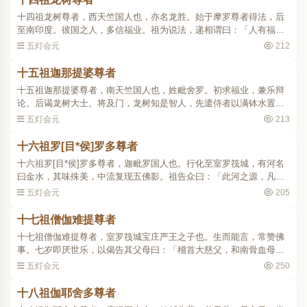
十四祖龙树尊者，西天竺国人也，亦名龙胜。始于摩罗尊者得法，后
至南印度。彼国之人，多信福业。祖为说法，递相谓曰：「人有福
业，世间第一。徒言佛性，谁能睹之？」祖曰：「汝欲见佛性，先须
五灯会元
212
除我慢。」彼人曰：「佛..
十五祖迦那提婆尊者
十五祖迦那提婆尊者，南天竺国人也，姓毗舍罗。初求福业，兼乐辩
论。后谒龙树大士。将及门，龙树知是智人，先遣侍者以满钵水置于
座前。尊者睹之，即以一针投之而进，欣然契会。龙树即为说法，不
五灯会元
213
起于座，现月轮相，唯..
十六祖罗[目*侯]罗多尊者
十六祖罗[目*侯]罗多尊者，迦毗罗国人也。行化至室罗筏城，有河名
曰金水，其味殊美，中流复现五佛影。祖告众曰：「此河之源，凡五
百里，有圣者僧伽难提居于彼处。佛志：‘一千年后，当绍圣位。’」语
五灯会元
205
已，领诸学众，..
十七祖僧伽难提尊者
十七祖僧伽难提尊者，室罗筏城宝庄严王之子也。生而能言，常赞佛
事。七岁即厌世乐，以偈告其父母曰：「稽首大慈父，和南骨血母。
我今欲出家，幸愿哀愍故。」父母固止之，遂终日不食。乃许其在家
五灯会元
250
出家，号僧伽难提。复..
十八祖伽耶舍多尊者