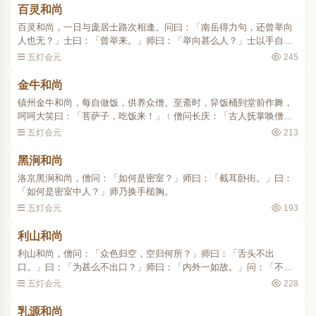
百灵和尚
百灵和尚，一日与庞居士路次相逢。问曰：「南岳得力句，还曾举向
人也无？」士曰：「曾举来。」师曰：「举向甚么人？」士以手自指
曰：「庞公。」师曰：「直是妙德，空生也赞叹不及。」士却问：
五灯会元
245
「阿师得力句，是谁得知..
金牛和尚
镇州金牛和尚，每自做饭，供养众僧。至斋时，舁饭桶到堂前作舞，
呵呵大笑曰：「菩萨子，吃饭来！」﹝僧问长庆：「古人抚掌唤僧吃
饭，意旨如何？」庆云：「大似因斋庆赞。」僧问大光：「未审庆赞
五灯会元
213
个甚么？」光作舞。僧..
黑涧和尚
洛京黑涧和尚，僧问：「如何是密室？」师曰：「截耳卧街。」曰：
「如何是密室中人？」师乃换手槌胸。
五灯会元
193
利山和尚
利山和尚，僧问：「众色归空，空归何所？」师曰：「舌头不出
口。」曰：「为甚么不出口？」师曰：「内外一如故。」问：「不历
僧秖获法身，请师直指。」师曰：「子承父业。」曰：「如何领
五灯会元
228
会？」师曰：「贬剥不施。」曰..
乳源和尚