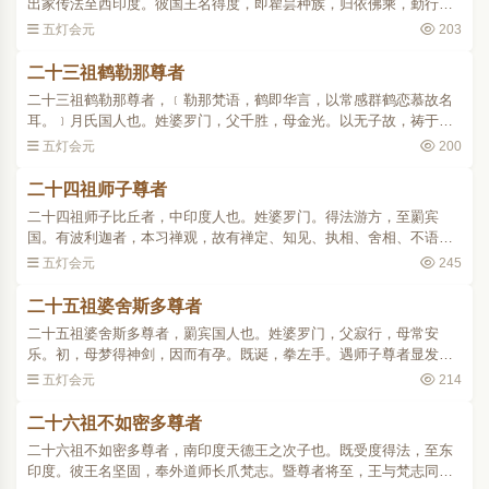
出家传法至西印度。彼国王名得度，即瞿昙种族，归依佛乘，勤行精
进。一日，于行道处，现一小塔，欲取供养，众莫能举。王即大会梵
五灯会元
203
行、禅观、咒术等三众..
二十三祖鹤勒那尊者
二十三祖鹤勒那尊者，﹝勒那梵语，鹤即华言，以常感群鹤恋慕故名
耳。﹞月氏国人也。姓婆罗门，父千胜，母金光。以无子故，祷于七
佛金幢。即梦须弥山顶一神童，持金环云：「我来也。」觉而有孕。
五灯会元
200
年七岁，游行聚落，睹..
二十四祖师子尊者
二十四祖师子比丘者，中印度人也。姓婆罗门。得法游方，至罽宾
国。有波利迦者，本习禅观，故有禅定、知见、执相、舍相、不语之
五众。祖诘而化之，四众皆默然心服。唯禅定师达磨达者，闻四众被
五灯会元
245
责，愤悱而来。祖曰：「..
二十五祖婆舍斯多尊者
二十五祖婆舍斯多尊者，罽宾国人也。姓婆罗门，父寂行，母常安
乐。初，母梦得神剑，因而有孕。既诞，拳左手。遇师子尊者显发宿
因，密授心印。后适南天，至中印度。彼国王名迦胜，设礼供养。时
五灯会元
214
有外道，号无我尊。先为..
二十六祖不如密多尊者
二十六祖不如密多尊者，南印度天德王之次子也。既受度得法，至东
印度。彼王名坚固，奉外道师长爪梵志。暨尊者将至，王与梵志同睹