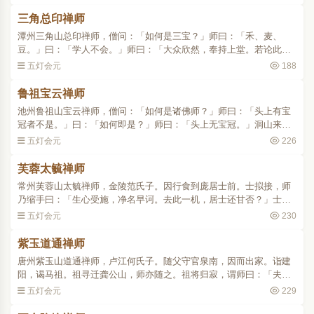
信，年始十四，来礼祖..
三角总印禅师
潭州三角山总印禅师，僧问：「如何是三宝？」师曰：「禾、麦、
豆。」曰：「学人不会。」师曰：「大众欣然，奉持上堂。若论此
事，贬上眉毛，早已蹉过也。」麻谷便问：「贬上眉毛即不问，如何
五灯会元
188
是此事？」师曰：「蹉过也..
鲁祖宝云禅师
池州鲁祖山宝云禅师，僧问：「如何是诸佛师？」师曰：「头上有宝
冠者不是。」曰：「如何即是？」师曰：「头上无宝冠。」洞山来
参，礼拜，起，侍立，少顷而出，却再入来。师曰：「秖恁么，只恁
五灯会元
226
么，所以如此。」山曰：..
芙蓉太毓禅师
常州芙蓉山太毓禅师，金陵范氏子。因行食到庞居士前。士拟接，师
乃缩手曰：「生心受施，净名早诃。去此一机，居士还甘否？」士
曰：「当时善现，岂不作家？」师曰：「非关他事。」士曰：「食到
五灯会元
230
口边，被他夺却。」师乃..
紫玉道通禅师
唐州紫玉山道通禅师，卢江何氏子。随父守官泉南，因而出家。诣建
阳，谒马祖。祖寻迁龚公山，师亦随之。祖将归寂，谓师曰：「夫玉
石润山秀丽，益汝道业，遇可居之。」师不晓其言。是秋游洛，回至
五灯会元
229
唐州，西见一山，四面..