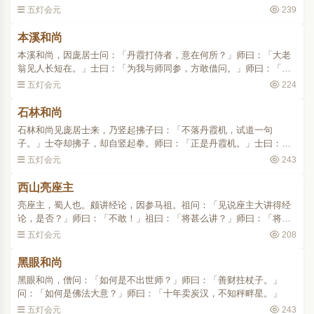
然且置，悄然一句作么生？」师乃近前三步。祖曰：「我有七棒寄打
五灯会元
239
乌臼，你还甘否？」师..
本溪和尚
本溪和尚，因庞居士问：「丹霞打侍者，意在何所？」师曰：「大老
翁见人长短在。」士曰：「为我与师同参，方敢借问。」师曰：「若
恁么从头举来，共你商量。」士曰：「大老翁不可共你说人是非。」
五灯会元
224
师曰：「念翁年老。」..
石林和尚
石林和尚见庞居士来，乃竖起拂子曰：「不落丹霞机，试道一句
子。」士夺却拂子，却自竖起拳。师曰：「正是丹霞机。」士曰：
「与我不落看。」师曰：「丹霞患哑，庞公患聋。士曰：「恰是。」
五灯会元
243
师无语。士曰：「向道偶尔。..
西山亮座主
亮座主，蜀人也。颇讲经论，因参马祖。祖问：「见说座主大讲得经
论，是否？」师曰：「不敢！」祖曰：「将甚么讲？」师曰：「将心
讲。」祖曰：「心如工伎儿，意如和伎者，争解讲得！」师抗声曰：
五灯会元
208
「心既讲不得，虚空莫..
黑眼和尚
黑眼和尚，僧问：「如何是不出世师？」师曰：「善财拄杖子。」
问：「如何是佛法大意？」师曰：「十年卖炭汉，不知秤畔星。」
五灯会元
243