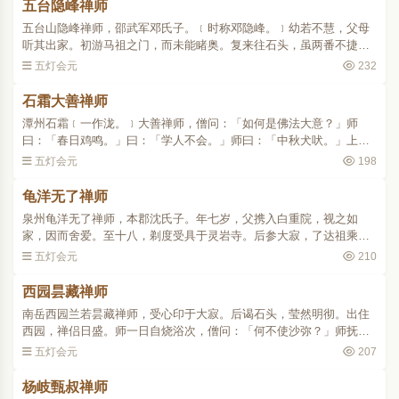
五台隐峰禅师
五台山隐峰禅师，邵武军邓氏子。﹝时称邓隐峰。﹞幼若不慧，父母
听其出家。初游马祖之门，而未能睹奥。复来往石头，虽两番不捷，
﹝语见马祖章。﹞而后于马祖言下相契。师问石头：「如何得合道
五灯会元
232
去？」头曰：「我亦不合..
石霜大善禅师
潭州石霜﹝一作泷。﹞大善禅师，僧问：「如何是佛法大意？」师
曰：「春日鸡鸣。」曰：「学人不会。」师曰：「中秋犬吠。」上
堂：「大众出来出来，老汉有个法要，百年后不累汝。」众曰：「便
五灯会元
198
请和尚说。」师曰：「不消..
龟洋无了禅师
泉州龟洋无了禅师，本郡沈氏子。年七岁，父携入白重院，视之如
家，因而舍爱。至十八，剃度受具于灵岩寺。后参大寂，了达祖乘，
即还本院之北，樵采路绝。师一日策杖披榛而行，遇六眸巨龟，斯须
五灯会元
210
而失。乃庵此峰，因号龟..
西园昙藏禅师
南岳西园兰若昙藏禅师，受心印于大寂。后谒石头，莹然明彻。出住
西园，禅侣日盛。师一日自烧浴次，僧问：「何不使沙弥？」师抚掌
三下。﹝僧举似曹山。山云：「一等是拍手抚掌，就中西园奇怪，俱
五灯会元
207
胝一指头禅，盖为承当..
杨岐甄叔禅师