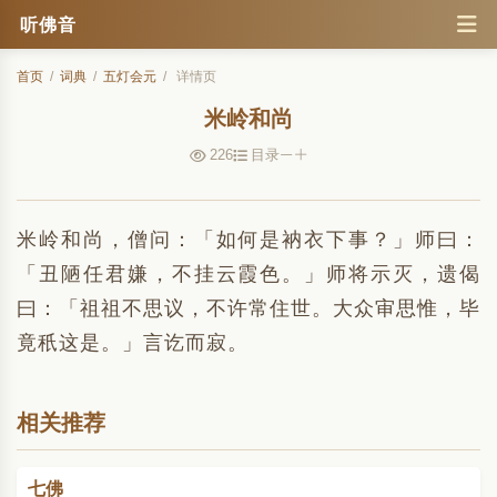
听佛音
首页
/
词典
/
五灯会元
/
详情页
米岭和尚
226
目录
米岭和尚，僧问：「如何是衲衣下事？」师曰：
「丑陋任君嫌，不挂云霞色。」师将示灭，遗偈
曰：「祖祖不思议，不许常住世。大众审思惟，毕
竟秖这是。」言讫而寂。
相关推荐
七佛