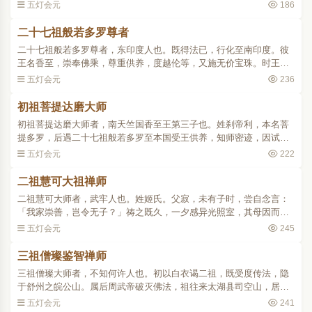
白气贯于上下。王曰：「斯何瑞也？」梵志预知祖入境，恐王迁善，
五灯会元
186
乃曰：「此是魔来之兆..
二十七祖般若多罗尊者
二十七祖般若多罗尊者，东印度人也。既得法已，行化至南印度。彼
王名香至，崇奉佛乘，尊重供养，度越伦等，又施无价宝珠。时王有
三子：曰月净多罗，曰功德多罗，曰菩提多罗。其季开士也。祖欲试
五灯会元
236
其所得，乃以所施珠问..
初祖菩提达磨大师
初祖菩提达磨大师者，南天竺国香至王第三子也。姓刹帝利，本名菩
提多罗，后遇二十七祖般若多罗至本国受王供养，知师密迹，因试令
与二兄辨所施宝珠，发明心要。既而尊者谓曰：「汝于诸法，已得通
五灯会元
222
量。夫达磨者，通大之..
二祖慧可大祖禅师
二祖慧可大师者，武牢人也。姓姬氏。父寂，未有子时，尝自念言：
「我家崇善，岂令无子？」祷之既久，一夕感异光照室，其母因而怀
妊。及长，遂以照室之瑞，名之曰光。自幼志气不群，博涉诗书，尤
五灯会元
245
精玄理，而不事家产，..
三祖僧璨鉴智禅师
三祖僧璨大师者，不知何许人也。初以白衣谒二祖，既受度传法，隐
于舒州之皖公山。属后周武帝破灭佛法，祖往来太湖县司空山，居无
常处，积十余载，时人无能知者。至隋开皇十二年壬子岁，有沙弥道
五灯会元
241