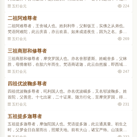
尸佛入涅槃后，四众起塔，塔中像面金色有缺坏。时有贫女，将金珠
五灯会元
224
往金师所，请饰佛面。..
二祖阿难尊者
二祖阿难尊者，王舍城人也。姓刹利帝，父斛饭王，实佛之从弟也。
梵语阿难陀，此云庆喜，亦云欢喜。如来成道夜生，因为之名。多闻
博达，智慧无碍。世尊以为总持第一，尝所赞叹。加以宿世有大功
五灯会元
269
德，受持法藏，如水传器..
三祖商那和修尊者
三祖商那和修尊者，摩突罗国人也。亦名舍那婆斯。姓毗舍多，父林
胜，母憍奢耶，在胎六年而生。梵语商诺迦，此云自然服，即西域九
枝秀草名也。若圣人降生，则此草生于净洁之地。和修生时，瑞草斯
五灯会元
247
应。昔如来行化至摩突..
四祖优波鞠多尊者
四祖优波鞠多尊者，吒利国人也。亦名优波崛多，又名邬波鞠多。姓
首陀，父善意。十七出家，二十证果。随方行化，至摩突罗国，得度
者甚众。由是魔宫震动，波旬愁怖，遂竭其魔力，以害正法。尊者即
五灯会元
231
入三昧，观其所由。波..
五祖提多迦尊者
五祖提多迦尊者，摩伽陀国人也。梵语提多迦，此云通真量。初生之
时，父梦金日自屋而出，照耀天地。前有大山，诸宝严饰。山顶泉
涌，滂沱四流。后遇鞠多尊者，为解之曰：「宝山者，吾身也。泉涌