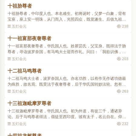
十祖胁尊者
十祖胁尊者，中印度人也。本名难生。初将诞时，父梦一白象，背有
宝座，座上安一明珠，从门而入，光照四众，既觉遂生。后值九祖，
执侍左右，未尝睡眠，谓其胁不至席，遂号胁尊者焉。初至华氏国，
五灯会元
238
憩一树下，右手指地而..
十一祖富那夜奢尊者
十一祖富那夜奢尊者，华氏国人也。姓瞿昙氏，父宝身。既得法于胁
尊者，寻诣波罗奈国，有马鸣大士迎而作礼。问曰：「我欲识佛，何
者即是？」祖曰：「汝欲识佛，不识者是。」曰：「佛既不识，焉知
五灯会元
203
是乎？」祖曰：「既不..
十二祖马鸣尊者
十二祖马鸣大士者，波罗奈国人也。亦名功胜，以有作无作诸功德最
为殊胜，故名焉。既受法于夜奢尊者，后于华氏国转妙法轮。忽有老
人，座前仆地，祖谓众曰：「此非庸流，当有异相。」言讫不见。俄
五灯会元
263
从地涌出一金色人，复..
十三祖迦毗摩罗尊者
十三祖迦毗摩罗尊者，华氏国人也。初为外道，有徒三千，通诸异
论。后于马鸣尊者得法，领徒至西印度。彼有太子，名云自在。仰尊
者名，请于宫中供养。祖曰：「如来有教，沙门不得亲近国王、大臣
五灯会元
232
权势之家。」太子曰：「..
十四祖龙树尊者