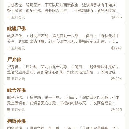
古佛应世，绵历无穷，不可以周知而悉数也。近故谭贤劫有千如来。
暨于释迦，但纪七佛。按长阿含经云：「七佛精进力，放光灭暗冥。
各各坐树下，于中成正觉。」又曼殊室利为七佛祖师，金华善慧大士
五灯会元
226
登松山顶行道，感七佛..
毗婆尸佛
毗婆尸佛。﹝过去庄严劫，第九百九十八尊。﹞偈曰：「身从无相中
受生。犹如幻出诸形象。幻人心识本来无，罪福皆空无所住。」长阿
含经云：「人寿八万岁时，此佛出世。」种刹利，姓拘利若。父槃
五灯会元
247
头，母槃头婆提。居般头..
尸弃佛
尸弃佛。﹝庄严劫，第九百九十九尊。﹞偈曰：「起诸善法本是幻，
造诸恶业亦是幻。身如聚沫心如风，幻出无根无实性。」长阿含经
云：「人寿七万岁时，此佛出世。」种刹利，姓拘利若。父明相，母
五灯会元
304
光耀。居光相城。坐分陀..
毗舍浮佛
毗舍浮佛。﹝庄严劫，第一千尊。﹞偈曰：「假借四大以为身，心本
无生因境有。前境若无心亦无，罪福如幻起亦灭。」长阿含经云：
「人寿六万岁时，此佛出世。」种刹利，姓拘利若。父善灯，母称
五灯会元
265
戒。居无喻城。坐婆罗树下..
拘留孙佛
拘留孙佛。﹝见在贤劫，第一尊。﹞偈曰：「见身无实是佛身，了心