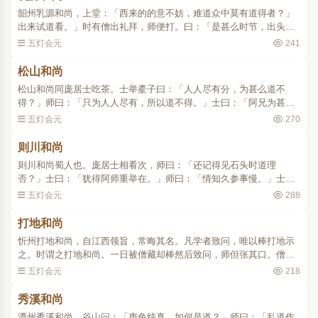
韶州乳源和尚，上堂：「西来的的意不妨，难道众中莫有道得者？」
出来试道看。」时有僧出礼拜，师便打。曰：「是甚么时节，出头
来！」便归方丈。﹝僧举似长庆。庆云：「不妨，不妨。」资福代
五灯会元
241
云：「为和尚不惜身命。﹞..
松山和尚
松山和尚同庞居士吃茶。士举橐子曰：「人人尽有分，为甚么道不
得？」师曰：「只为人人尽有，所以道不得。」士曰：「阿兄为甚么
却道得？」师曰：「不可无言也。」士曰：「灼然！灼然！」师便吃
五灯会元
270
茶。士曰：「阿兄吃茶，..
则川和尚
则川和尚蜀人也。庞居士相看次，师曰：「还记得见石头时道理
否？」士曰：「犹得阿师重举在。」师曰：「情知久参事慢。」士
曰：「阿师老耄，不啻庞公。」师曰：「二彼同时，又争几许？」士
五灯会元
288
曰：「庞公鲜健，且胜阿师。..
打地和尚
忻州打地和尚，自江西领旨，常晦其名。凡学者致问，唯以棒打地示
之。时谓之打地和尚。一日被僧藏却棒然后致问，师但张其口。僧问
门人曰：「秖如和尚每日有人问便打地，意旨如何？」门人即于灶内
五灯会元
218
取柴一片，掷在釜中。..
秀溪和尚
潭州秀溪和尚，谷山问：「声色纯真，如何是道？」师曰：「乱道作