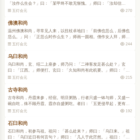
「汝作么生会？」曰：「某甲终不敢无惭愧。」师曰：「汝却信
得。」及问：「本分事如何体悉？」师曰：「汝何不问？」曰：「请
五灯会元
270
师答话。」师曰：「汝却问..
佛澳和尚
温州佛澳和尚，寻常见人来，以拄杖卓地曰：「前佛也恁么，后佛也
恁么。」问：「正恁么时作么生？」师画一圆相。僧作女人拜，师便
打。问：「如何是佛法大意？」师曰：「贼也！贼也！」问：「如何
五灯会元
244
是异类？」师敲碗曰：..
乌臼和尚
乌臼和尚，玄、绍二上座参，师乃问：「二禅客发足甚么处？」玄
曰：「江西。」师便打。玄曰：「久知和尚有此机要。」师曰：「汝
既不会，后面个师僧祇对看。」绍拟近前，师便打。曰：「信知同坑
五灯会元
215
无异土。参堂去！」问僧..
古寺和尚
古寺和尚，丹霞来参，经宿。明旦粥熟，行者只盛一钵与师，又盛一
碗自吃，殊不顾丹霞。霞亦自盛粥吃。者曰：「五更侵早起，更有夜
行人。」霞问：「师何不教训行者，得恁么无礼？」师曰：「净地上
五灯会元
192
不要点污人家男女。霞..
石臼和尚
石臼和尚，初参马祖。祖问：「甚么处来？」师曰：「乌臼来。」祖
曰：「乌臼近日有何言句？」师曰：「几人于此茫然。」祖曰：「茫