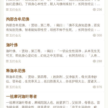
如幻是佛幻。了得身心本性空，斯人与佛何殊别？」长阿含经云：
「人寿四万岁时，此佛出世。」种婆罗门，姓迦叶。父礼得，母善
五灯会元
256
枝。居安和城。坐尸利沙树..
拘那含牟尼佛
拘那含牟尼佛。﹝贤劫，第二尊。﹞偈曰：「佛不见身知是佛，若实
有知别无佛。智者能知罪性空，坦然不怖于生死。」长阿含经云：
「人寿三万岁时，此佛出世。」种婆罗门，姓迦叶。父大德，母善
五灯会元
300
胜。居清净城。坐乌暂婆罗..
迦叶佛
迦叶佛。﹝贤劫，第三尊。﹞偈曰：「一切众生性清净，从本无生无
可灭。即此身心是幻生，幻化之中无罪福。」长阿含经云：「人寿二
万岁时，此佛出世。」种婆罗门，姓迦叶。父梵德，母财主。居波罗
五灯会元
288
奈城。坐尼拘律树下，..
释迦牟尼佛
释迦牟尼佛。﹝贤劫，第四尊。﹞姓刹利，父净饭天，母大清净妙
位。登补处，生兜率天上，名曰胜善天人，亦名护明大士。度诸天
众，说补处行，于十方界中，现身说法。普曜经云：「佛初生刹利王
五灯会元
976
家，放大智光明，照十方世..
一祖摩诃迦叶尊者
一祖摩诃迦叶尊者，摩竭陀国人也。姓婆罗门，父饮泽，母香志。昔
为锻金师，善明金性，使其柔伏。付法传云：「尝于久远劫中，毗婆