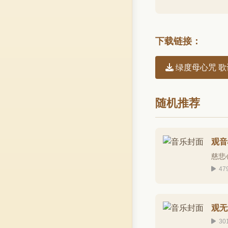
下载链接：
绿度母心咒 歌
随机推荐
观音
慈悲
47
观无
30