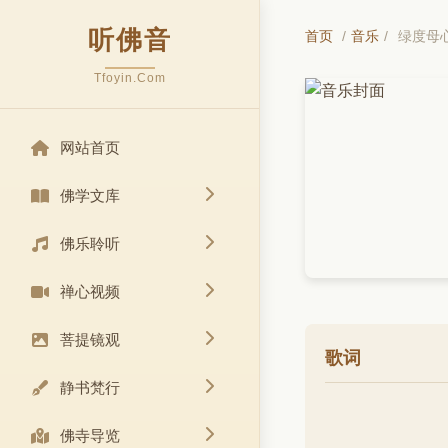
听佛音
首页
/
音乐
/
绿度母
Tfoyin.Com
网站首页
佛学文库
佛乐聆听
禅心视频
菩提镜观
歌词
静书梵行
佛寺导览