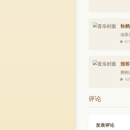
秋鹤
油菜
67
报答
拥抱
43
评论
发表评论