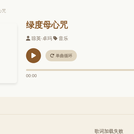
心咒
绿度母心咒
琼英·卓玛
音乐
单曲循环
00:00
歌词加载失败