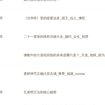
音
《法华经》里的提婆达多_国王_仙人_佛陀
音
二十一度母的殊胜功德大全_施印_众生_智慧
佛教中的六道轮回指的具体是哪六道？_天道_地狱_因为
黄财神咒正确注音念诵_释尊_福德_suowa
音
孔雀明王法的核心秘密