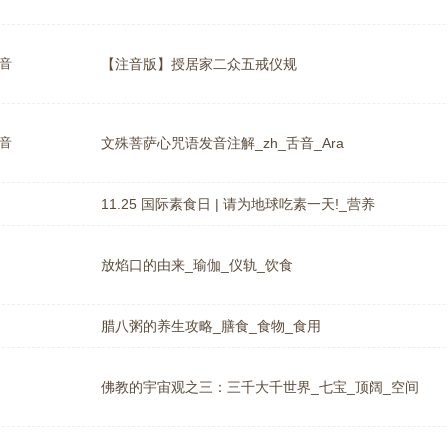
音
【注音版】授居家二众五戒仪规
音
文殊菩萨心咒语发音注解_zh_舌音_Ara
11.25 国际素食日 | 请为地球吃素一天!_营养
放焰口的由来_瑜伽_仪轨_饮食
腊八粥的养生攻略_膳食_食物_食用
佛教的宇宙观之三：三千大千世界_七宝_顶阔_空间