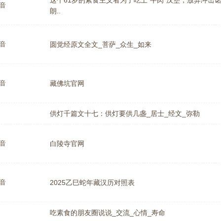
这个61岁的素食主义者为了吃上“牛肉”汉堡，放弃冲击诺奖
音
朗..
音
圆觉经原文全文_菩萨_众生_如来
音
藏佛坑官网
供灯千篇文十七：供灯要供几盏_居士_经文_弥勒
音
白陵寺官网
音
2025乙巳蛇年藏汉历对照表
吃素食的朋友圈说说_交流_心情_寿命