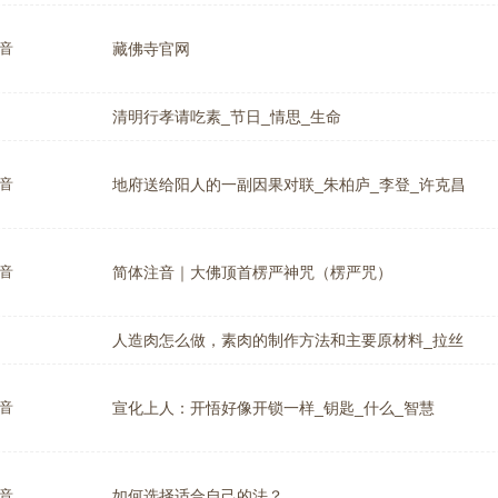
音
藏佛寺官网
清明行孝请吃素_节日_情思_生命
音
地府送给阳人的一副因果对联_朱柏庐_李登_许克昌
音
简体注音｜大佛顶首楞严神咒（楞严咒）
人造肉怎么做，素肉的制作方法和主要原材料_拉丝
音
宣化上人：开悟好像开锁一样_钥匙_什么_智慧
音
如何选择适合自己的法？