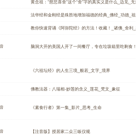
黄念祖：“慈悲喜舍”这个“舍”字的真实义是什么_边见_无
法华经和金刚经是殊胜地增加福德的经典_佛经_功德_祖
教你快速背诵《阿弥陀经》的方法！收藏！_诸佛_舍利
音
脑洞大开的美国人开了一间餐厅，专在垃圾箱里吃剩食！
《六祖坛经》的人生三境_般若_文字_境界
佛教法器：八瑞相-妙莲的含义_莲花_梵文_象征
音
《素食行者》第一集_影片_思考_生命
音
【注音版】授居家二众三皈仪规