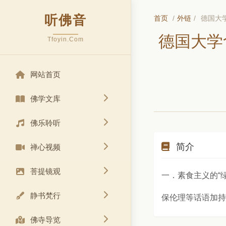
听佛音
首页
/
外链
/
德国大学
德国大学
Tfoyin.Com
网站首页
佛学文库
佛乐聆听
简介
禅心视频
菩提镜观
一．素食主义的“
静书梵行
保伦理等话语加持
佛寺导览