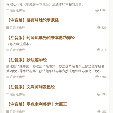
根据弘化社《地藏菩萨本愿经》流通本印本校对注音。
注音版佛经
1164
【注音版】佛顶尊胜陀罗尼经
注音版佛经
229
【注音版】药师琉璃光如来本愿功德经
（嘉兴藏流通本）
注音版佛经
314
【注音版】妙法莲华经
妙法莲华经卷第一妙法莲华经卷第二妙法莲华经卷第三妙法莲华经卷
第四妙法莲华经卷第五妙法莲华经卷第六妙法莲华经卷第七《妙法莲
华经》凡七卷、二十八品，后秦三藏法师鸠摩罗什译，略称《法华
注音版佛经
5756
经》，是大乘佛教要典之..
【注音版】文殊师利发愿经
注音版佛经
195
【注音版】曼殊室利菩萨十大愿王
注音版佛经
182