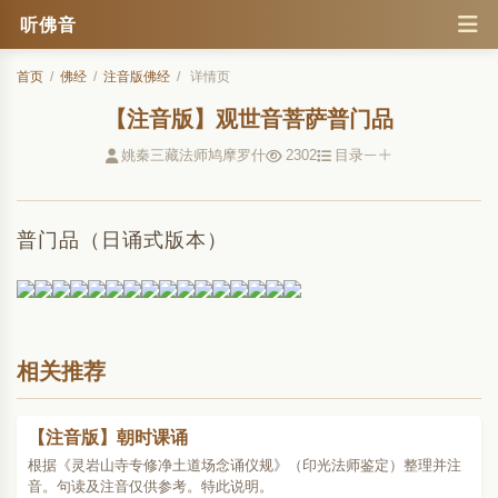
听佛音
首页
/
佛经
/
注音版佛经
/
详情页
【注音版】观世音菩萨普门品
姚秦三藏法师鸠摩罗什
2302
目录
普门品（日诵式版本）
相关推荐
【注音版】朝时课诵
根据《灵岩山寺专修净土道场念诵仪规》（印光法师鉴定）整理并注
音。句读及注音仅供参考。特此说明。