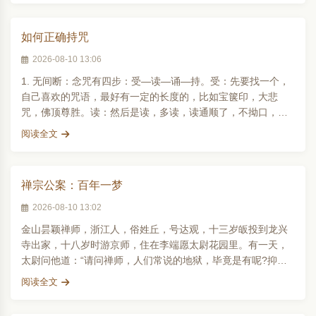
如何正确持咒
2026-08-10 13:06
1. 无间断：念咒有四步：受—读—诵—持。受：先要找一个，
自己喜欢的咒语，最好有一定的长度的，比如宝箧印，大悲
咒，佛顶尊胜。读：然后是读，多读，读通顺了，不拗口，有
节奏，好听。诵：之..
阅读全文
禅宗公案：百年一梦
2026-08-10 13:02
金山昙颖禅师，浙江人，俗姓丘，号达观，十三岁皈投到龙兴
寺出家，十八岁时游京师，住在李端愿太尉花园里。有一天，
太尉问他道：“请问禅师，人们常说的地狱，毕竟是有呢?抑是
无呢?”昙颖禅师回..
阅读全文