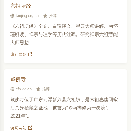
六祖坛经
tanjing.org.cn
推荐
《六祖坛经》全文、白话译文、星云大师讲解、南怀
瑾解读、禅宗与理学等历代注疏。研究禅宗六祖慧能
大师思想..
访问网站
藏佛寺
cfs.gd.cn
推荐
藏佛寺位于广东云浮新兴县六祖镇，是六祖惠能圆寂
后真身秘藏之圣地，被誉为“岭南禅修第一灵境”。
2021年“..
访问网站