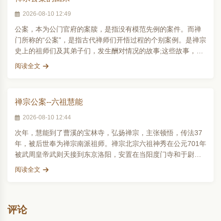
2026-08-10 12:49
公案，本为公门官府的案牍，是指没有模范先例的案件。而禅
门所称的“公案”，是指古代禅师们开悟过程的个别案例。是禅宗
史上的祖师们及其弟子们，发生酬对情况的故事;这些故事，多
半看来有些岂..
阅读全文
禅宗公案--六祖慧能
2026-08-10 12:44
次年，慧能到了曹溪的宝林寺，弘扬禅宗，主张顿悟，传法37
年，被后世奉为禅宗南派祖师。禅宗北宗六祖神秀在公元701年
被武周皇帝武则天接到东京洛阳，安置在当阳度门寺和于尉氏
抱恩寺，奉为国师..
阅读全文
评论