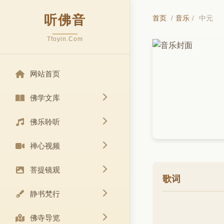
听佛音
首页
/
音乐
/
中元
Tfoyin.Com
网站首页
佛学文库
佛乐聆听
禅心视频
菩提镜观
歌词
静书梵行
佛寺导览