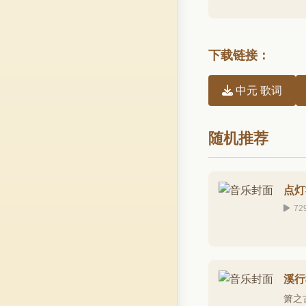
下载链接：
中元 歌词
随机推荐
点灯
72
溪行
箫之