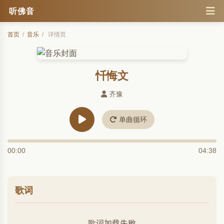
听佛音
首页
/
音乐
/
详情页
忏悔文
齐豫
单曲循环
00:00
04:38
歌词
歌词加载失败