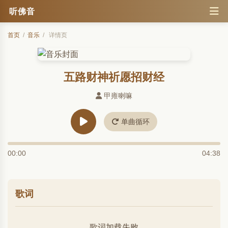
听佛音
首页
/
音乐
/
详情页
五路财神祈愿招财经
甲雍喇嘛
单曲循环
00:00
04:38
歌词
歌词加载失败