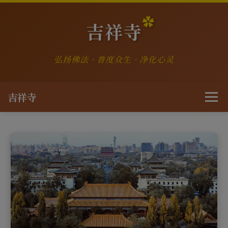
吉祥寺
弘扬佛法 · 普度众生 · 净化心灵
吉祥寺