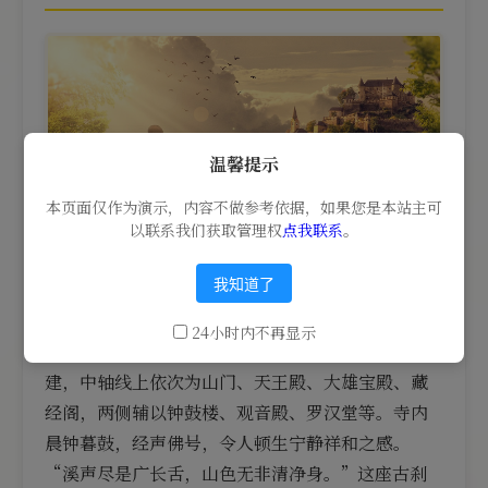
温馨提示
本页面仅作为演示，内容不做参考依据，如果您是本站主可
以联系我们获取管理权
点我联系
。
我知道了
吉祥寺坐落于青山碧水之间，这座古刹庄严古朴，
殿宇巍峨，林木葱郁，晨钟暮佛，梵音缭绕，是一
24小时内不再显示
处远离尘嚣的清净修行之地。吉祥寺依传统布局而
建，中轴线上依次为山门、天王殿、大雄宝殿、藏
经阁，两侧辅以钟鼓楼、观音殿、罗汉堂等。寺内
晨钟暮鼓，经声佛号，令人顿生宁静祥和之感。
“溪声尽是广长舌，山色无非清净身。”这座古刹