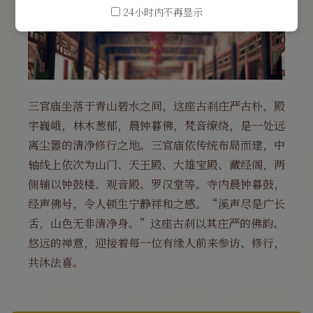
24小时内不再显示
三官庙坐落于青山碧水之间，这座古刹庄严古朴，殿
宇巍峨，林木葱郁，晨钟暮佛，梵音缭绕，是一处远
离尘嚣的清净修行之地。三官庙依传统布局而建，中
轴线上依次为山门、天王殿、大雄宝殿、藏经阁，两
侧辅以钟鼓楼、观音殿、罗汉堂等。寺内晨钟暮鼓，
经声佛号，令人顿生宁静祥和之感。“溪声尽是广长
舌，山色无非清净身。”这座古刹以其庄严的佛韵、
悠远的禅意，迎接着每一位有缘人前来参访、修行，
共沐法喜。