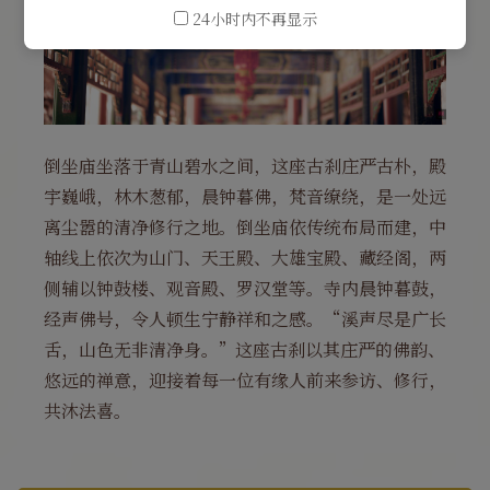
24小时内不再显示
倒坐庙坐落于青山碧水之间，这座古刹庄严古朴，殿
宇巍峨，林木葱郁，晨钟暮佛，梵音缭绕，是一处远
离尘嚣的清净修行之地。倒坐庙依传统布局而建，中
轴线上依次为山门、天王殿、大雄宝殿、藏经阁，两
侧辅以钟鼓楼、观音殿、罗汉堂等。寺内晨钟暮鼓，
经声佛号，令人顿生宁静祥和之感。“溪声尽是广长
舌，山色无非清净身。”这座古刹以其庄严的佛韵、
悠远的禅意，迎接着每一位有缘人前来参访、修行，
共沐法喜。